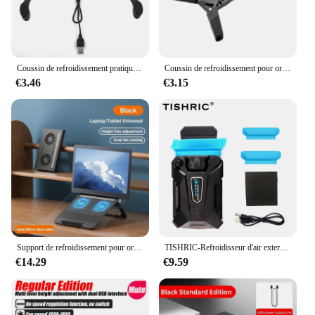
Coussin de refroidissement pratique pour ordinateur portable, refroidisseur portable pliable, Usb, ventilateurs pour touristes, coussinets de protection coordonnants pour ordinateur portable
Coussin de refroidissement pour ordinateur portable, refroidisseur USB 62, support pour ordinateur portable universel 7, 15 pouces, nouveau
€3.46
€3.15
Support de refroidissement pour ordinateur portable D33, pour 16 ordinateurs en effet ou moins, avec 2 ventilateurs réglables, pliable, pour jeu
TISHRIC-Refroidisseur d'air externe pour ordinateur portable, ventilateur flacon, accessoires pour ordinateur portable, 12-17 pouces
€14.29
€9.59