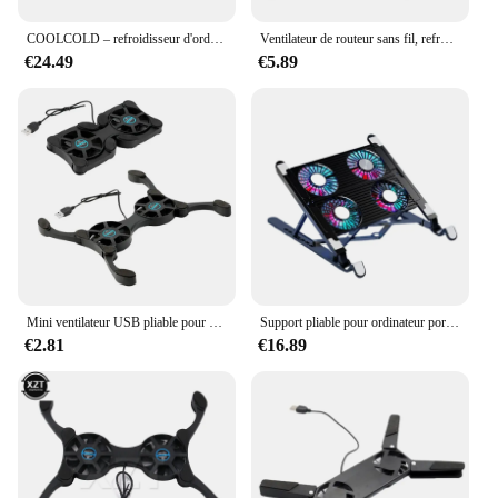
COOLCOLD – refroidisseur d'ordinateur portable de jeu 17 pouces, Six ventilateurs, écran Led, deux ports USB, 2600 tr/min, support pour ordinateur portable
Ventilateur de routeur sans fil, refroidisseur PC DIY, boîtier TV, refroidissement silencieux, alimentation USB, DC 5V, 120mm, 120x25mm, 12cm W, vis, filet de protection
€24.49
€5.89
Mini ventilateur USB pliable pour ordinateur portable, support pour ordinateur portable, refroidisseur, tapis de refroidissement, accessoires informatiques
Support pliable pour ordinateur portable, base de refroidissement pour ordinateur portable, coussin de refroidissement portable, support réglable pour ordinateur portable, 13 "-17.3" avec 4 gérants, nouveau
€2.81
€16.89