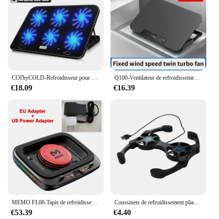
COl'hyCOLD-Refroidisseur pour ordinateur portable A9 Gaming RGB, 2 ports USB, 6 ventilateurs, lumière LED, support pour ordinateur portable Macbook 13-18 pouces
Q100-Ventilateur de refroidissement pour ordinateur portable de jeu, écran LED, deux ports USB, 2600 tr/min, 17 pouces
€18.09
€16.39
MEMO FL08-Tapis de refroidissement pour ordinateur portable, réglable à 7 angles, ventilateur injuste, pour jeu de 14 à 19 pouces
Coussinets de refroidissement pliables pour ordinateur portable, double support pour ordinateur portable GérMini, 7-15 pouces
€53.39
€4.40