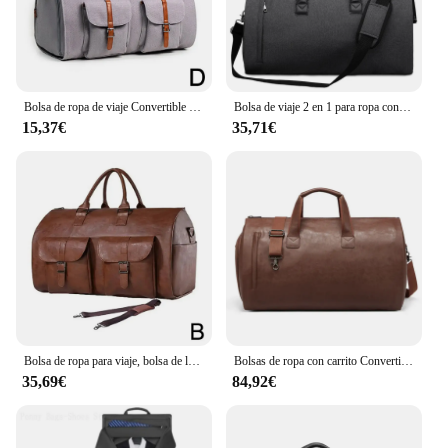
Bolsa de ropa de viaje Convertible para hombre, bolsa de lona de Pu, impermeable, grande, 2 en 1, traje, vestido, negocios, T A5j7
Bolsa de viaje 2 en 1 para ropa con compartimento para zapatos, traje Convertible, bolsa de lona de viaje, bolsa de transporte con correa para el hombro para equipaje
15,37€
35,71€
Bolsa de ropa para viaje, bolsa de lona Convertible, impermeable, PU, grande, 2 en 1, R5X2
Bolsas de ropa con carrito Convertible para viaje, bolsa de lona de gran capacidad con bolsa de zapatos, bolsas de equipaje de viaje de negocios de fin de semana, nuevo
35,69€
84,92€