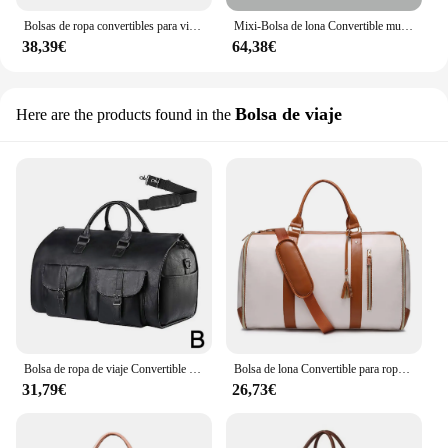
Bolsas de ropa convertibles para viaje, bolsa de lona de gran capacidad con bolsa de zapatos, equipaje de viaje de negocios de fin de semana, XM130
Mixi-Bolsa de lona Convertible multifuncional para ropa, bolsa de almacenamiento de traje con bolsa de zapatos, equipaje de transporte de gran capacidad para viajes
38,39€
64,38€
Bolsa de viaje
Here are the products found in the
Bolsa de ropa de viaje Convertible para hombre, bolsa de lona de PU, impermeable, grande, 2 en 1, traje, vestido, viaje de negocios
Bolsa de lona Convertible para ropa, bolso de vuelo portátil de gran capacidad con bolsa de zapatos para viajes de fin de semana
31,79€
26,73€