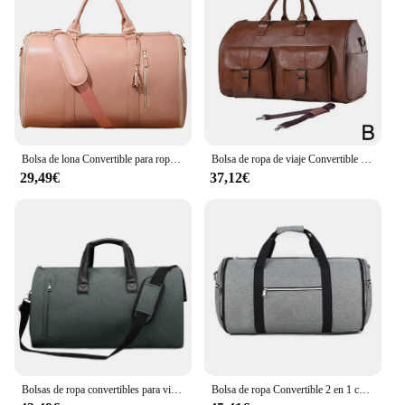
Bolsa de lona Convertible para ropa, bolso de vuelo portátil de gran capacidad con bolsa de zapatos para viajes de fin de semana
Bolsa de ropa de viaje Convertible para hombre, bolsa de lona de PU impermeable, bolsa de vestir de traje grande, 2 en 1
29,49€
37,12€
Bolsas de ropa convertibles para viaje Weekender, bolsa de lona 2 en 1 para colgar vestido, Maleta, traje con compartimento para zapatos
Bolsa de ropa Convertible 2 en 1 con correa para el hombro, bolsa de lona de lujo para ropa, bolso cruzado para hombre y mujer, traje colgante, bolsas de viaje