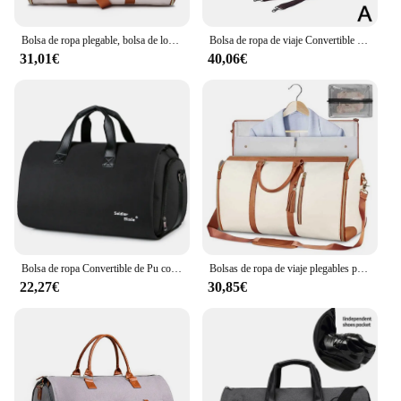
Bolsa de ropa plegable, bolsa de lona Convertible de gran capacidad con bolsa de zapatos para viajes de negocios
Bolsa de ropa de viaje Convertible para hombre, bolsa de lona de PU, impermeable, grande, 2 en 1, traje, vestido, viaje de negocios
31,01€
40,06€
Bolsa de ropa Convertible de Pu con correa para el hombro, bolso de lona para hombre y mujer, Maleta colgante 2 en 1, bolsas de viaje para traje
Bolsas de ropa de viaje plegables para mujer, bolsos de lona de cuero PU de gran capacidad, bolso Convertible de viaje de negocios portátil con bolsas de zapatos
22,27€
30,85€