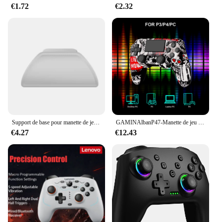
€1.72
€2.32
Support de base pour manette de jeu Xbox One EvaluGame Series, accessoires ONE SLIM
GAMINAlbanP47-Manette de jeu sans fil Bluetooth, contrôleur de vibration pour touristes, manette de jeu pour PS4, console de jeu Playstation 4, PS3, PC, Windows 7, 8, 10
€4.27
€12.43