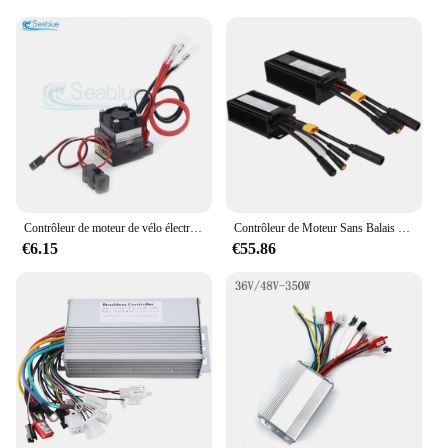
**Versatile and Adaptable**
The controlleur ebike is not just a piece of
equipment; it's a versatile tool that adapts to a wide
range of e-bike models and setups. Its compact and
lightweight design makes it easy to install, ensuring
that you can upgrade your ride without adding
unnecessary bulk. The controlleur ebike is not only
for sale but also available for wholesale, making it
an excellent choice for vendors and suppliers
looking to offer reliable and high-quality products
to their customers.
Contrôleur de moteur de vélo électrique, contrôleur de vitesse de brosse CC, pièces de vélo brossées, BEC pour bateau RC, U6L5, 6-16V, 320A
Contrôleur de Moteur Sans Balais à Onde Sinusoïdale pour Vélo Électrique, Étanche, 2 Modes, 36V/48V, 250-350W, 500W, 14A/22A, pour Véhicule Électrique
€6.15
€55.86
**Ease of Use and Compatibility**
The controlleur ebike is designed with the user in
mind, prioritizing simplicity and ease of use. Its
comprehensive sets cater to a complete installation,
ensuring that you have everything you need to get
started. The controlleur ebike is compatible with a
variety of electric bikes, making it a popular choice
for those looking to upgrade their existing setup or
for those looking to purchase a new e-bike with
advanced control features. With its performance and