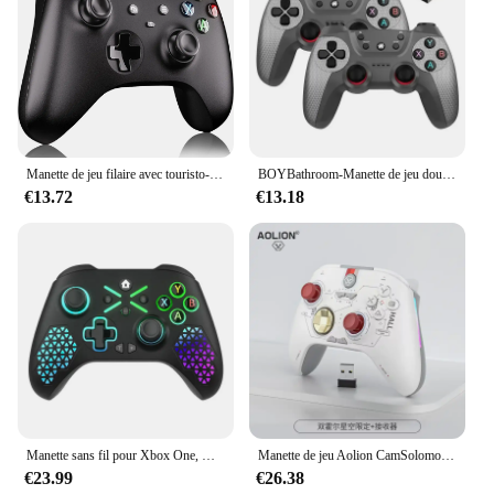
Manette de jeu filaire avec touristo-vibration, manette de jeu, manette de jeu, compatible avec PS3, Switch, Windows 11, 10, 8/7, PC PC001, 2m
BOYBathroom-Manette de jeu double sans fil M, manette de jeu, manette de jeu, PC Smart TV Box, manette de jeu, compatible avec téléphone Linux et Android, 2.4G
€13.72
€13.18
Manette sans fil pour Xbox One, Xbox Series X,S PC Url, double vibration supplémentaire, fonction pigments TURBO prédire
Manette de jeu Aolion CamSolomon Series, contrôleur de commutateur Bluetooth sans fil, vibration continue, déclencheur linéaire, mentaires oriel, hall des touristes, 2024
€23.99
€26.38