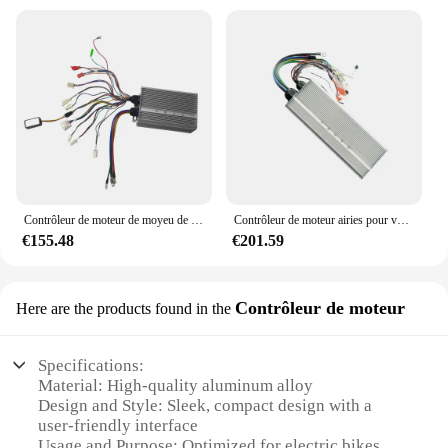
Contrôleur de moteur de moyeu de moto électrique, pièces de vélo électrique, 48V, 60V, 72V, 50A, 16 tubes, YYK, 1500W, 2000W
Contrôleur de moteur airies pour vélo électrique, moto et scooter, 72V, 4000W, 4KW, 36MOS, courant 100A
€155.48
€201.59
Contrôleur de moteur
Here are the products found in the
Specifications:
Material: High-quality aluminum alloy
Design and Style: Sleek, compact design with a
user-friendly interface
Usage and Purpose: Optimized for electric bikes,