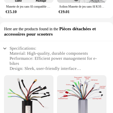
Manette de jeu sans fil compatible Bluetooth Data Frog, manette pour PS4, Slim, Pro, console Spider, manette PC pour Playstation 4i
Aolion-Manette de jeu sans fil K10 avec charge S6 RVB, manette à effet Hall, déclencheur pour Nintendo, 2025
€15.10
€19.01
Pièces détachées et
Here are the products found in the
accessoires pour scooters
Specifications:
Material: High-quality, durable components
Performance: Efficient power management for e-
bikes
Design: Sleek, user-friendly interface
Compatibility: Versatile for various e-bike models
Functionality: Comprehensive control over e-bike
settings
Size: Compact and lightweight for easy installation
Features:
|Vendors|