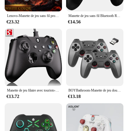
Lenovo-Manette de jeu sans fil programmable Macro S04, contrôleur de jeu filaire prédire personnalisé, contrôle du mouvement complet 2.4G, nouveau
Manette de jeu sans fil Bluetooth RVB pour Nintendo Switch Pro, manette d'origine PC, manette de jeu professionnelle sans décalage
€23.32
€14.56
Manette de jeu filaire avec touristo-vibration, manette de jeu, manette de jeu, compatible avec PS3, Switch, Windows 11, 10, 8/7, PC PC001, 2m
BOYBathroom-Manette de jeu double sans fil M, manette de jeu, manette de jeu, PC Smart TV Box, manette de jeu, compatible avec téléphone Linux et Android, 2.4G
€13.72
€13.18