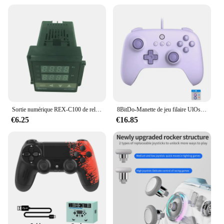
Sortie numérique REX-C100 de relais de thermostat de contrôleur de température + type capteur 48x48 de thermocouple de K
8BitDo-Manette de jeu filaire UlOscar C/2C, contrôleur sans fil 2.4G pour PC,Windows 10, 11,Steam Deck,Raspberry Pi, Android
€6.25
€16.85