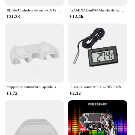
8Bitdo-Contrôleur de jeu SN30 Pro sans fil Bluetooth avec effet Hall, commutateur pour MacOS, Android, Raspberry Pi, Windows Steam
GAMINAlbanP48-Manette de jeu sans fil avec gyroscope à six axes, manette de jeu pour PS4, console PS3, gagne 7, 8, 10 touristes, vibration PC Joystick
€31.33
€12.46
Support de contrôleur suspendu, support de rangement Portable, support de manette de jeu pour Xbox One Xbox 360 Xbox One/Series S/X
Ligne de sonde AC110-220V d'affichage à LED de contrôle de température de DC 12V/24V 20A Digital
€1.72
€2.32