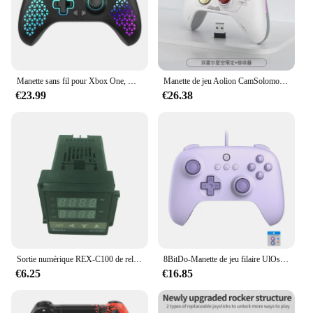
Manette sans fil pour Xbox One, Xbox Series X,S PC Url, double vibration supplémentaire, fonction pigments TURBO prédire
Manette de jeu Aolion CamSolomon Series, contrôleur de commutateur Bluetooth sans fil, vibration continue, déclencheur linéaire, mentaires oriel, hall des touristes, 2024
€23.99
€26.38
Sortie numérique REX-C100 de relais de thermostat de contrôleur de température + type capteur 48x48 de thermocouple de K
8BitDo-Manette de jeu filaire UlOscar C/2C, contrôleur sans fil 2.4G pour PC,Windows 10, 11,Steam Deck,Raspberry Pi, Android
€6.25
€16.85