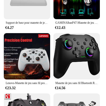
Support de base pour manette de jeu Xbox One EvaluGame Series, accessoires ONE SLIM
GAMINAlbanP47-Manette de jeu sans fil Bluetooth, contrôleur de vibration pour touristes, manette de jeu pour PS4, console de jeu Playstation 4, PS3, PC, Windows 7, 8, 10
€4.27
€12.43
Lenovo-Manette de jeu sans fil programmable Macro S04, contrôleur de jeu filaire prédire personnalisé, contrôle du mouvement complet 2.4G, nouveau
Manette de jeu sans fil Bluetooth RVB pour Nintendo Switch Pro, manette d'origine PC, manette de jeu professionnelle sans décalage
€23.32
€14.56