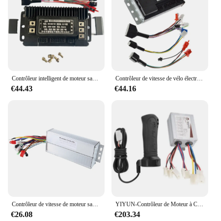
Contrôleur intelligent de moteur sans balais à onde sinusoïdale pour véhicule électrique, trois modes, 48V, 60V, 72V, 500W, 1000W, 1200W, 1500W
Contrôleur de vitesse de vélo électrique, moteur intelligent divisé à onde sinusoïdale, 48V, 60V, 72V, 50A, 1500W
€44.43
€44.16
Contrôleur de vitesse de moteur sans balais pour vélo électrique, 15 tubes, 48-84V, 1500W, mode touristes, remplacement
YIYUN-Contrôleur de Moteur à Courant Continu pour Scooter Électrique, Ensemble d'Accélérateur, 24/36/48 V, 500 W, 500 Watts, YK31C
€26.08
€203.34