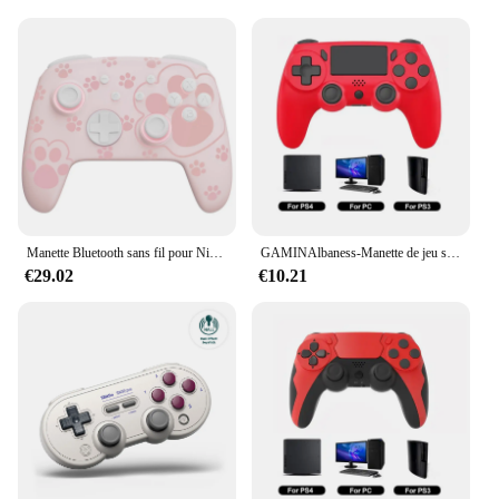
Manette Bluetooth sans fil pour Nintendo Switch Pro, piles de laboratoire, patte de chat rose, motif Shoous, luciole, paddle, Turbo, document 7 LED
GAMINAlbaness-Manette de jeu sans fil avec gyroscope à six axes, contrôleur de jeu à vibrations pour touristes, manette pour PS4, PS3, console de jeu Windows 7, 8, 10, PC
€29.02
€10.21