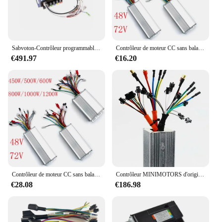
Sabvoton-Contrôleur programmable pour vélo électrique, 72V, 150A, SVMC72150, TFT, kits d'affichage de documents, fonction PAS
Contrôleur de moteur CC sans balais pour vélo électrique, pièce de scooter électrique, 48V, 450W
€491.97
€16.20
Contrôleur de moteur CC sans balais pour vélo électrique, pièce de scooter électrique, 72V, 800W, 1200W, 1000W
Contrôleur MINIMOTORS d'origine pour scooter électrique Dualtron, accessoires 2 en 1, Tor fraîchement Plus, DT, 60V, 32A
€28.08
€186.98