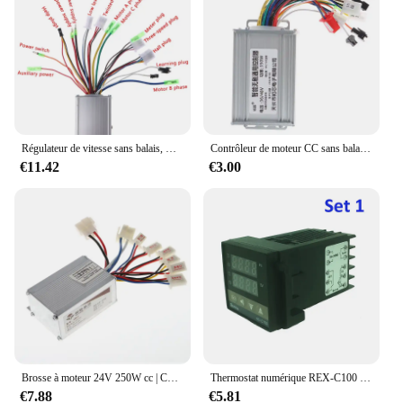
Régulateur de vitesse sans balais, moteur électrique 24/36V, 250W, pour Scooter et vélo électrique
Contrôleur de moteur CC sans balais pour vélo électrique, accessoires de vélo, 36 V, 48V, 350W, chaud, nouveau, 1 pièce
€11.42
€3.00
Brosse à moteur 24V 250W cc | Contrôleur de vitesse, pour vélo électrique Scooter -B119
Thermostat numérique REX-C100 régulateur de température SSR sortie K type thermocouple capteur 48x48 + SSR 40DA relais solide + capteur
€7.88
€5.81