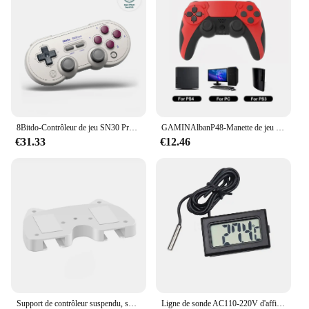
8Bitdo-Contrôleur de jeu SN30 Pro sans fil Bluetooth avec effet Hall, commutateur pour MacOS, Android, Raspberry Pi, Windows Steam
GAMINAlbanP48-Manette de jeu sans fil avec gyroscope à six axes, manette de jeu pour PS4, console PS3, gagne 7, 8, 10 touristes, vibration PC Joystick
€31.33
€12.46
Support de contrôleur suspendu, support de rangement Portable, support de manette de jeu pour Xbox One Xbox 360 Xbox One/Series S/X
Ligne de sonde AC110-220V d'affichage à LED de contrôle de température de DC 12V/24V 20A Digital