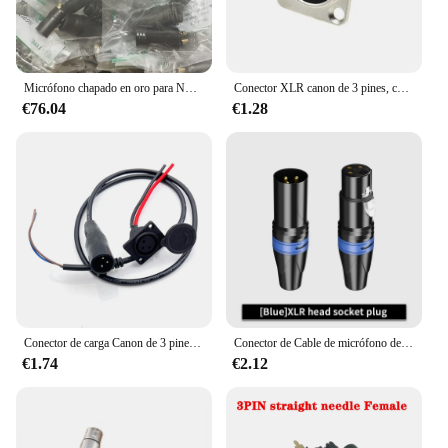
Micrófono chapado en oro para NEUTRIK, conector macho y hembra, XLR, Canon, NC3FXX, 30 Uds./nc3mxx-b, 60 uds./lote, nuevo
Conector XLR canon de 3 pines, conector macho y hembra, tipo chasis, carcasa de Metal con forma cuadrada, 1 unidad
€76.04
€1.28
Conector de carga Canon de 3 pines, Cable de interfaz de enchufe macho, 2 cables, enchufe hembra para bicicleta eléctrica, coche y bicicleta de equilibrio
Conector de Cable de micrófono de cabeza Canon balanceado, 3 pines, macho y hembra, tres núcleos, XLR
€1.74
€2.12