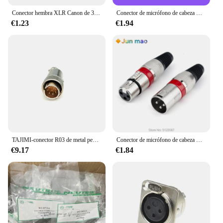
Conector hembra XLR Canon de 3 pines, mezclador de montaje en Panel, micrófono, altavoces de Audio, adaptador de enchufe, 1 ud.
Conector de micrófono de cabeza XLR, grifo de estilo japonés J3P Canon, cabezal de tres núcleos equilibrado de 3 núcleos, cabeza macho y hembra Canon, 1 par
€1.23
€1.94
TAJIMI-conector R03 de metal pequeño con conexión tipo tornillo para lente Canon Fujinon, 8 pines, R03-PB8F, hembra, macho, R03-JB8M
Conector de micrófono de cabeza XLR, 3 núcleos, Canon, enchufe equilibrado, Canon, chapado en oro, negro, macho, hembra, 2 uds.
€9.17
€1.84