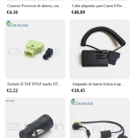
Conector Powercon de altavoz, conector Speakon de 4 polos, macho, profesional, Canon, ohmic, amplificador de potencia, 10 unidades
Cable adaptador para Canon 8 Pin hembra a Fujinon Fuji 12 Pin macho Zoom Broadcast Lens Control Stanton Jimmy Jib
€4.16
€48.89
Enchufe D-TAP DTAP macho DTAP-B hembra, conector en V ARRI/Rojo/Canon, cable de alimentación artesanal, 3,7/4,0/4,8mm de diámetro
Adaptador de batería ficticia d-tap macho a LP E6, Cable de alimentación para cámara Canon R5C DSLR SmallHD 501 502 702, Cable en espiral de Monitor
€2.22
€18.45