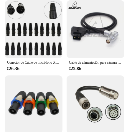
Conector de Cable de micrófono XLR DMX, 3 pines, macho y hembra, negro, tres núcleos, cabeza Canon equilibrada, 10 pares
Cable de alimentación para cámara Canon C200 C300 C400 C500 Mark2 II, adaptador de corriente hembra d-tap a 4 pines 1B
€26.36
€25.86