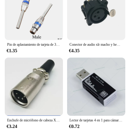
Pin de aplastamiento de tarjeta de 3 pines, cabeza macho y hembra, XLR, caja de sonido equilibrada, Conector de micrófono, enchufe Canon con resorte
Conector de audio xlr macho y hembra, base de soldadura PCB, instrumento musical, accesorios de interfaz Canon, 10 piezas, 3 núcleos, 3 pines
€1.35
€4.35
Enchufe de micrófono de cabeza XLR 4p 5p, grifo de estilo japonés, cabeza Canon, tres núcleos equilibrados, 4 núcleos, 5 núcleos, Canon, macho y hembra
Lector de tarjetas 4 en 1 para cámara de teléfono, adaptador de tarjeta de memoria USB 2,0 A micro SD TF M2 MS, enchufe para PSP, Canon, Nikon, 1 unidad
€3.24
€0.72