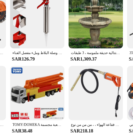
في الهواء الطلق نافورات المياه الأرضية مع مضخة كهربائية غاطسة ، المتتالية حديقة ملموسة ، 3 طبقات
مسدس الجص للملاط، اضغط على مضخة الملاط اليدوية، بخاخ مشترك حقنة الخرسانة لملء وصلة البلاط وملء مفصل الفناء
منشار خرسانة كهربائي ، منشار دائري للمحرك ، قاطع ، قرص مبلل ، خط مياه ، مضخة وشفرة ، 16 في ، أو دبليو ، 15 أ ، الولايات المتحدة الأم
SAR126.79
SAR1,309.37
S
أداة هزازة كهربائية للخرسانة ، قلم رصاص محمول ، هزاز إسمنتي ، إزالة فقاعة الهواء ، ، من من من نوع VPM ، من من نوع ww
TOMY/DOMEKA رقم 127 ميتسوبيشي الصناعة الثقيلة هندسة الخرسانة مضخة شاحنة سبيكة محاكاة لعبة مجسمة
بخاخ خرسانة من الفولاذ المقاوم للصدأ مع أختام فيتون المتطرفة متينة وفعالة
SAR38.48
SAR218.18
S