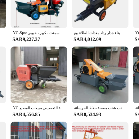
s designed to withstand the rigors of construction environments. Its robust desig
mp's performance is unmatched, providing a steady flow of concrete to your proj
y to various construction scenarios. Whether you're working on a high-rise build
sign allows for easy operation, reducing downtime and increasing productivity.
الصين رائجة البيع مضخة الخرسانة الصغيرة آلة رش هاون الشركة المصنعة سهلة التشغيل بناء جدار رذاذ معدات الطلاء بيع
YG-Spot مضخة خرسانة صغيرة منخفضة التكلفة ، حجر ناعم ، هيكل ملاط ، صب الأسمنت ، كبير ، حبيبي
YG 40m3/h مضخات الخرسانة مضخة خلاط الخرسانة الأوتوماتيكية الديزل 
SAR9,227.37
SAR4,012.09
S
l the necessary attachments to get started right away. The set is designed to fa
endor-supplied sets are carefully curated to meet the demands of professionals,
you're investing in a reliable partner for your construction endeavors.
رائجة البيع محرك الديزل آلة مضخة الخرسانة المعدات الثقيلة مضخة الخرسانة مقطورة محمولة الاسمنت شنت مضخة خلاط الخرسانة
YG رائجة البيع مضخة خرطوم البثق مضخة تمعجية مضخة الخرسانة هاون البخاخ جدار تقديم آلة التجصيص مبيعات المصنع
ماكينة رش الأسمنت هاون 220 فولت ماكينة مضخة ر
SAR4,556.85
SAR8,534.93
S