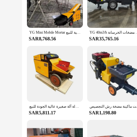
Crafted from high-grade stainless steel, this concrete pump i
indispensable tool for professionals in the industry. The pu
**Versatile and User-Friendly**
The concrete pump's versatility is evident in its adaptabilit
pump is engineered to meet your needs. Its user-friendly de
المحمول الهوائية مقطورة البناء مضخات الخرسانة
YG Mini Mobile Mortar مضخة الخرسانة سعر كهربائي مضخات الخرسانة الثابتة آلات البناء الهندسية للبيع
to transport and set up, enhancing your mobility on-site.
SAR8,768.56
SAR35,765.16
**Complete Set for Effortless Operation**
This concrete pump comes as a comprehensive set, including al
your projects are completed on time and within budget. The v
With this concrete pump, you're not just investing in a tool; 
ش التجصيص
مصنع أرخص مضخة الخرسانة مضخة الخرسانة المحمولة آلة صغيرة عالية الجودة للبيع
SAR5,811.17
SAR1,198.80