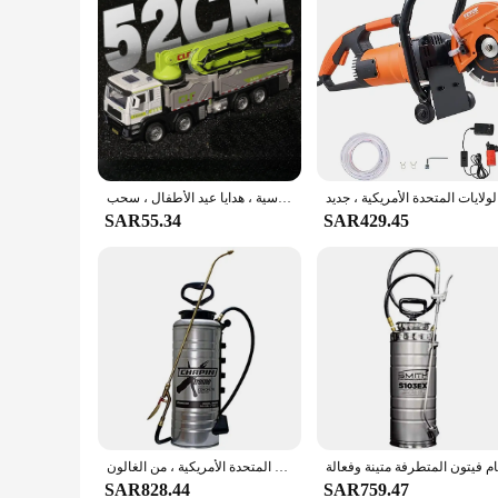
ريكية ، جديد
لعبة شاحنة إطفاء بمضخة خرسانة ، هيكل سبيكة ، ظهر ، رذاذ ماء ، مركبة هندسية ، هدايا عيد الأطفال ، سحب
SAR55.34
SAR429.45
بخاخ خرسانة من الفولاذ المقاوم للصدأ بمضخة نحاسية ، وفوهة عصا ، وأختام ومكونات صناعية إكستريم ، مصنوعة في الولايات المتحدة الأمريكية ، من الغالون
SAR828.44
SAR759.47