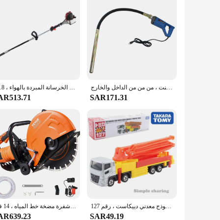
أداة هزازة للخرسانة تعمل بالكهرباء ، خرطوم بناء الإسمنتي عالي الجودة لإزالة الفقاعات الهوائية ، من من من الأسمنت ، من من من الداخل والخارج
آلة اهتزاز الخرسانة المبردة بالهواء ، 35.8CC ، 4Stroke ، طاقة الغاز ، أداة محمولة
AR513.71
SAR171.31
تاكارا تومي-نوع طويل توميكا ميتسوبيشي فوسو ، مضخة خرسانة كبيرة للغاية ، مركبة بمحرك من سبيكة شاحنة ، نموذج معدني دييكاست ، رقم 127
قاطع منشار دائري كهربائي خرساني ، 5 في عمق القطع ، قرص رطب وجاف ، يشمل شفرة مضخة خط المياه ، 14 في
AR639.23
SAR49.19