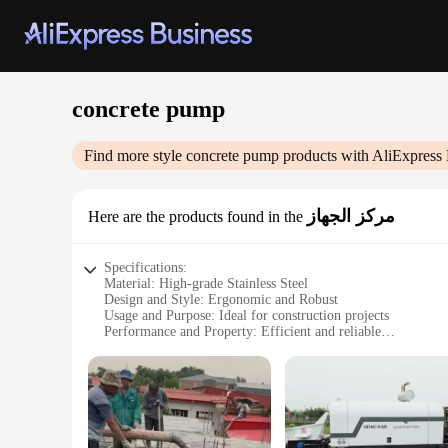
concrete pump
Find more style
concrete pump
products with AliExpress 
مركز الجهاز
Here are the products found in the
Specifications:
Material: High-grade Stainless Steel
Design and Style: Ergonomic and Robust
Usage and Purpose: Ideal for construction projects
Performance and Property: Efficient and reliable
Parts and Accessories: Comprehensive set of attachments
Typical Adaptive Scenario: Suitable for various construction 
Features:
|Wholesale|
**Unmatched Durability and Performance**