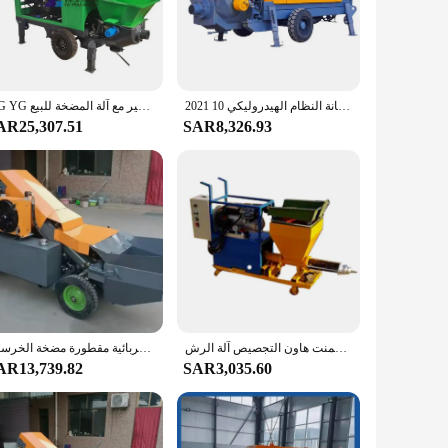
n ensures longevity and reliability, making it an
ects, ensuring a smooth and efficient construction process.
ing, a residential development, or a commercial project, this
 The pump's lightweight and compact structure make it easy
2021 مضخة الخرسانة الديزل أعلى بيع الشركة المصنعة تقدم آلة مضخة الخرسانة النظام الهيدروليكي 10m3/ساعة للفلبين
YG YG خلاط الخرسانة المائل الصغير مع آلة المضخة للبيع
AR25,307.51
SAR8,326.93
cilitate quick and efficient concrete placement, ensuring that
 providing the necessary tools for a successful outcome.
الكهربائية هاون الخرسانة رش ضخ هاون رذاذ الجص تجسيد آلة الاسمنت هاون التجصيص آلة الرش
المحمول الكهربائية مقطورة مضخة الخرسانة ، YG-10 معدات البناء ، خلاط مع مضخة ، الأكثر مبيعا
AR13,739.82
SAR3,035.60