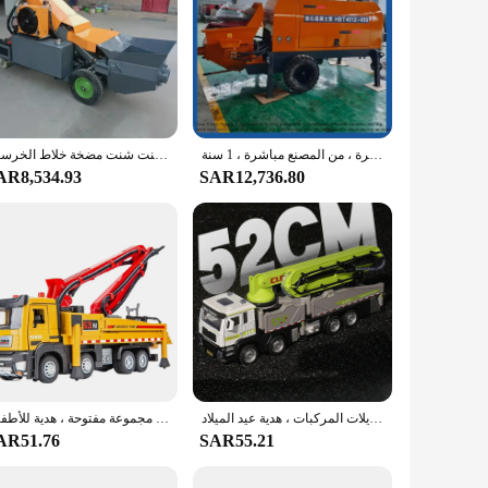
ماكينة ضخ الأسمنت المتنقلة ، مضخات ديزل صغيرة ، من المصنع مباشرة ، 1 سنة
رائجة البيع محرك الديزل آلة مضخة الخرسانة المعدات الثقيلة مضخة الخرسانة مقطورة محمولة الاسمنت شنت مضخة خلاط الخرسانة
AR8,534.93
SAR12,736.80
نموذج لعبة سيارة بمضخة خرسانية ، سبيكة دييكاستينغ مع الصوت والضوء ، يمكن فتح باب السيارة ، موديلات المركبات ، هدية عيد الميلاد ،
لعبة شاحنة مضخة إسمنتية ، نموذج مركبة هندسية معدنية ، أبواب صوت وإضاءة ، مجموعة مفتوحة ، هدية للأطفال ،
AR51.76
SAR55.21