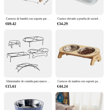
Cuencos de bambú con soporte para perro, cuencos de agua y comida para gatos y cachorros, alimentador de conejo para mascotas pequeñas y medianas
Cuenco elevado a prueba de suciedad para mascotas, cuencos dobles de agua y comida para perros y gatos, dispensador de comida seca para mascotas, alimentador de acero inoxidable
€69.42
€34.29
Alimentador de comida para mascotas, soporte de agua, cuencos de comida para mascotas, mesa de comedor elevada, soporte para dispensador de comida para gatitos, gatos y cachorros
Cuencos de madera con soporte para perro, alimentador elevado ajustable para mascotas pequeñas y medianas, comida para gatos, agua, conejo
€15.61
€44.24