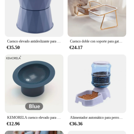
Cuenco elevado antideslizante para gatos y perros, cuencos de acero inoxidable para comida, protección para el cuello, suministros de alimentación para cachorros
Cuenco doble con soporte para gato, plato de alimentación de comida transparente, alimentador de agua elevado de Metal, suministros para perros, gatito y cachorro, nuevo
€35.50
€24.17
KEMORELA cuenco elevado para mascotas con inclinación de 15 grados para alimentación antideslizante y cuenco elevado para gatos, perfecto para agua potable para gatos/eatfoods
Alimentador automático para perros y gatos, cuenco de comida de alta capacidad, dispensador de agua por gravedad, accesorios para perros, 3,8 L
€12.96
€36.36