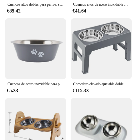
Cuencos altos dobles para perros, soporte de 3 niveles de altura ajustable, plato de alimentación lenta para perros medianos y grandes, mesa de alimentadores de agua
Cuencos altos de acero inoxidable para perros, 4 alturas ajustables, soporte elevado para perros, 2 cuencos de comida para perros grandes, medianos y pequeños
€85.42
€41.64
Cuencos de acero inoxidable para perros medianos y grandes, cuencos de alimentación para perros pequeños, cuencos de agua, tazón de comida elevado para mascotas
Comedero elevado ajustable doble para perros, cuencos de agua y comida para gatos de acero inoxidable con soporte, mesa de comedor
€5.33
€115.33