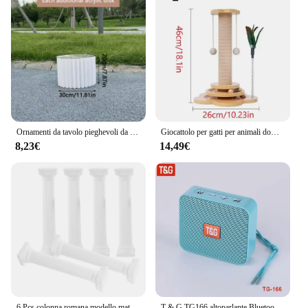
Ornamenti da tavolo pieghevoli da dessert Cilindro romantico Fiori Stand Matrimonio Cartone Pilastro romano Origami Colonne decorative Puntelli
Giocattolo per gatti per animali domestici Tiragraffi per gatti Giradischi per gatti Palline per bastoncini per gatti divertenti Tiragraffi in sisal durevole Forniture per gatti Colonna di presa per gatti
8,23€
14,49€
6 Pcs colonna romana modello matrimoni pilastri ornamento decorativo paesaggistica per Mini casa decorazioni per esterni giardino
T & G TG166 altoparlante Bluetooth portatile Wireless Bass Column Boombox BT USB TF AUX Play altoparlante esterno per Tablet Smart Phone