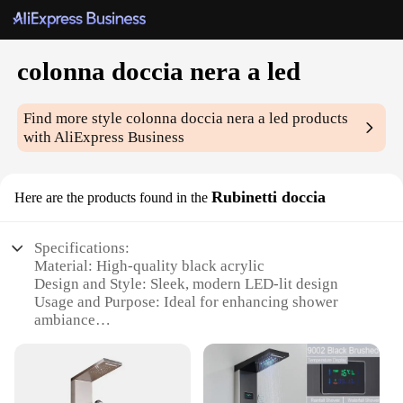
colonna doccia nera a led
Find more style
colonna doccia nera a led
products
with AliExpress Business
Rubinetti doccia
Here are the products found in the
Specifications:
Material: High-quality black acrylic
Design and Style: Sleek, modern LED-lit design
Usage and Purpose: Ideal for enhancing shower
ambiance
Performance and Property: Energy-efficient LED
lighting
Parts and Accessories: Includes all necessary
components for installation