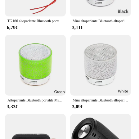
TG166 altoparlante Bluetooth portatile Wireless Mini Bass Column Boombox BT USB TF AUX Play altoparlante esterno per Tablet Smart Phone
Mini altoparlante Bluetooth altoparlante Wireless scheda TF LED colorata Subwoofer USB colonna audio musicale MP3 portatile per telefono PC
6,79€
3,11€
Altoparlante Bluetooth portatile Mini altoparlante Wireless scheda TF LED colorata Subwoofer USB colonna audio musicale MP3 per tutti gli smartphone
Mini altoparlante Bluetooth altoparlante Wireless scheda TF LED colorata Subwoofer USB colonna audio musicale MP3 portatile per telefono PC
3,33€
3,09€