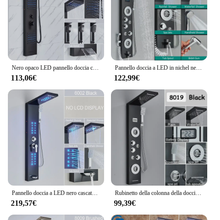
Nero opaco LED pannello doccia cascata doccia a pioggia rubinetto Set SPA massaggio getto vasca colonna doccia doppia maniglia miscelatore rubinetto torre
Pannello doccia a LED in nichel nero colonna doccia a sei funzioni doccia a cascata a pioggia massaggio Spa getti vasca doccia con Bidet rubinetti per vasca
113,06€
122,99€
Pannello doccia a LED nero cascata Set doccia a pioggia rubinetto SPA massaggio vasca da bagno colonna doccia Display temperatura miscelatore torre
Rubinetto della colonna della doccia a LED di lusso nero rubinetto della colonna della doccia del getto di massaggio della stazione termale rubinetto del bagno dello schermo della temperatura digitale della batteria del rubinetto della torre
219,57€
99,39€