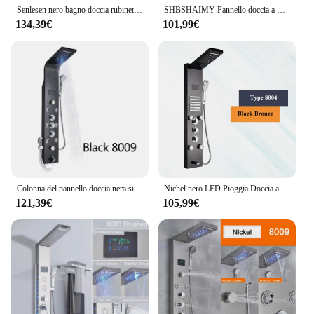
Senlesen nero bagno doccia rubinetto pannello doccia colonna 5 funzioni LED luce schermo digitale cascata/sistema di beccuccio a pioggia
SHBSHAIMY Pannello doccia a LED nero/spazzolato Colonna Cascata a pioggia a 5 vie con display digitale Doccia a mano piena di tecnologia
134,39€
101,99€
Colonna del pannello doccia nera sistemi doccia per bagno a Led doccia Multi-funzione calda e fredda schermo LCD per massaggio con testa a cascata a pioggia
Nichel nero LED Pioggia Doccia a Cascata Rubinetto Set Pannello Doccia Colonna Multi-funzionale Ugello di Massaggio SPA Jet Schermo Temperatura
121,39€
105,99€