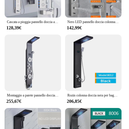
Cascata a pioggia pannello doccia a LED colonna doccia nera torre schermo digitale miscelatore temperatura rubinetto Spray Bidet miscelatore doccia rubinetto
Nero LED pannello doccia colonna doccia rubinetto vasca miscelatore rubinetto con massaggio corpo Spa doccetta schermo temperatura
128,39€
142,99€
Montaggio a parete pannello doccia nero colonna doccia Set di rubinetti per doccia a cascata a LED con Display della temperatura di massaggio con spruzzatore per Bidet
Rozin colonna doccia nera per bagno colonna doccia a LED con Display digitale rubinetti doccia a pioggia in nichel spazzolato miscelatore 5 modalità
255,67€
206,85€