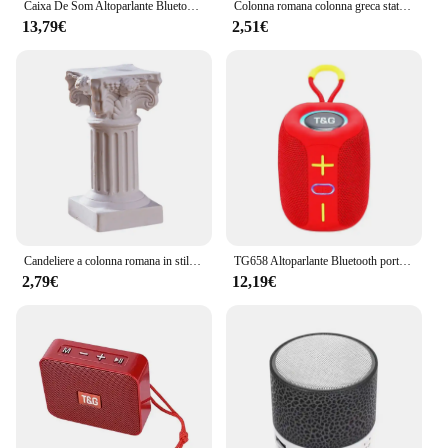
Caixa De Som Altoparlante Bluetooth Cassa di risonanza portatile Radio wireless Musica FM Mini Piccola colonna Colonna Bocina PC Blootooth Acustica
Colonna romana colonna greca statua piedistallo candeliere Stand figurina scultura casa interna sala da pranzo giardino paesaggio Decor
13,79€
2,51€
Candeliere a colonna romana in stile nordico Mini colonna in resina statua portacandele supporto per decorazioni per matrimoni per feste a casa oggetti di scena
TG658 Altoparlante Bluetooth portatile Subwoofer wireless Colonna Mini Bass FM TF BT Riproduzione musicale per Android iOS Smart Phone PC Laptop
2,79€
12,19€