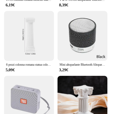
6,19€
8,39€
6 pezzi colonna romana statua colonna statua pilastro romano decorazione puntelli foto quadrato colonna greca vaso pilastro romano per mini casa
Mini altoparlante Bluetooth Altoparlante wireless LED colorato Scheda TF Subwoofer USB Colonna sonora musicale MP3 portatile per telefono PC
5,09€
3,29€