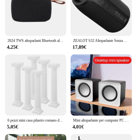
2024 TWS altoparlanti Bluetooth altoparlante portatile Oxford da esterno colonna Wireless lettore musicale Stereo 3D Surround Hifi Sound Box
ZEALOT S32 Altoparlante Senza Fili di Bluetooth Mini Portatile HIFI Subwoofer Altoparlante con fm radio Colonna di TF di Sostegno, TWS, USB Flash Drive
4,25€
17,89€
6 pezzi mini casa pilastro romano decorazioni per la casa colonna per feste interni fai da te decorazioni per esterni in plastica ornamento artistico da giardino
Mini altoparlante per computer PC portatile Desktop Caixa De Som Sound Box Sistema audio musicale Colonna Coluna Set stereo Bocina Acoustics
5,05€
4,01€