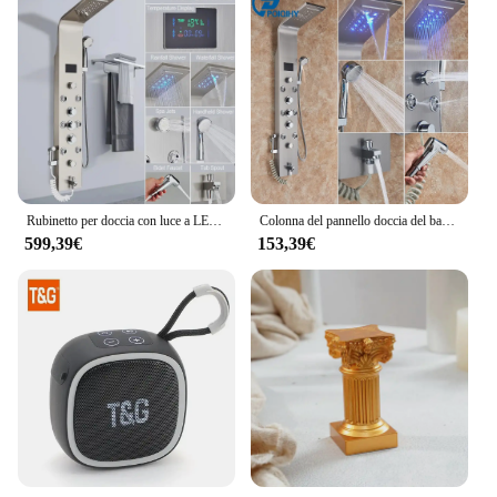
Rubinetto per doccia con luce a LED nera Bagno SPA Massaggio Sistema di colonna doccia a getto Cascata Pannello doccia a pioggia Rubinetto spruzzatore per bidet
Colonna del pannello doccia del bagno dorato colonna doccia a cascata a pioggia a LED Display digitale nero della temperatura pistola a spruzzo per Bidet getti Spa
599,39€
153,39€