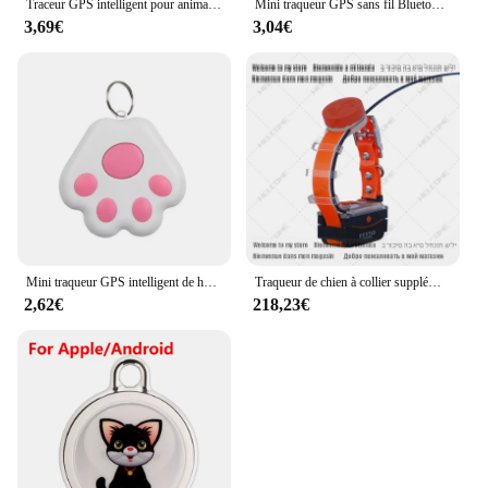
Traceur GPS intelligent pour animaux de compagnie, localisateur portable, détection de marque, Bluetooth pour chat, chien, oiseau, outil de suivi d'enregistrement anti-perte
Mini traqueur GPS sans fil Bluetooth pour animaux de compagnie, dispositif de suivi anti-perte intelligent, localisateur GNE pour chiens et chats, accessoires de collier pour animaux de compagnie, nouveau
3,69€
3,04€
Mini traqueur GPS intelligent de haute qualité, dispositif anti-perte, localisateur pour animal de compagnie, chien, chat, accessoires, 1 pièce
Traqueur de chien à collier supplémentaire pour Hunter, GPS 25000 Pro, étanche, nouveau
2,62€
218,23€