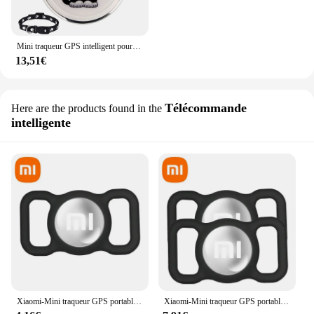
Mini traqueur GPS intelligent pour animaux de compagnie, longue distance, étanche, collier pour chats et chiens, Android, IOS, outil de suivi
13,51€
Télécommande
Here are the products found in the
intelligente
Xiaomi-Mini traqueur GPS portable, original, Bluetooth 4.0, clé de localisation intelligente, anti-perte pour enfants, chien, chat, animal de compagnie, localisateur de cou
Xiaomi-Mini traqueur GPS portable d'origine, Bluetooth 4.0, localisateur intelligent, clé anti-perte pour enfants, chien, chat, cou d'animal de compagnie, vente en gros