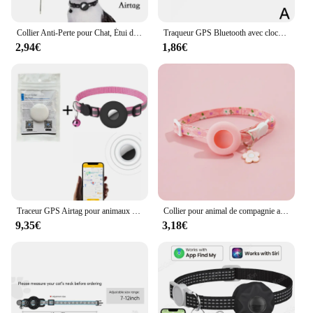
Collier Anti-Perte pour Chat, Étui de Protection avec Cloche Coulée, Accessoires pour Chaton, Produits pour Animaux de Compagnie
Traqueur GPS Bluetooth avec clochette pour animal de compagnie, collier de coulée mignon, adresse anti-perte, suivi des oiseaux, pendentif empreinte, chien de nuit, chat, D0H0
2,94€
1,86€
Traceur GPS Airtag pour animaux de compagnie, localisateur intelligent, marque de chien, détection portable, Bluetooth pour chat, chien, oiseau, collier de suivi anti-perte
Collier pour animal de compagnie avec étui de protection AirTag, anti-perte, parc extérieur, chien, chat, traqueur GPS, installation prise en charge, collier, accessoires pour animaux de compagnie
9,35€
3,18€