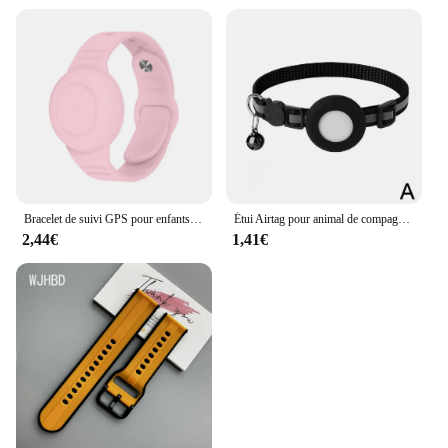
Bracelet de suivi GPS pour enfants, réglable, 22.3cm de long, support étanche, bracelet anti-perte pour enfants
Étui Airtag pour animal de compagnie, collier de coulée, anti-perte, traqueur GPS, localisateur, étui de protection, collier de face pour chien et chat, ceinture en nylon avec cloche
2,44€
1,41€