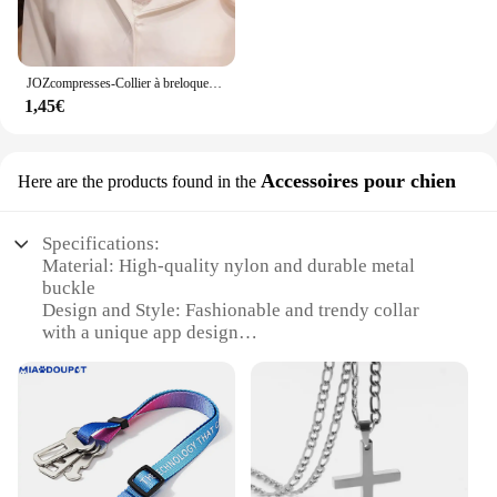
JOZcompresses-Collier à breloques étoile pointue pour femmes, lecture de cristal simple, clavicule délicate, bijoux à la mode, vente en gros, 2023
1,45€
Accessoires pour chien
Here are the products found in the
Specifications:
Material: High-quality nylon and durable metal
buckle
Design and Style: Fashionable and trendy collar
with a unique app design
Usage and Purpose: Perfect for daily walks and
outdoor activities
Applicable Scenario: Suitable for all dog breeds and
sizes
Performance and Property: Comfortable fit with
adjustable sizing
Parts and Accessories: Includes a matching leash