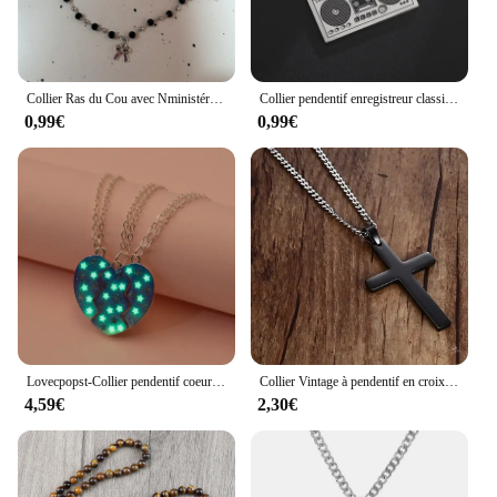
Collier Ras du Cou avec Nministériels d Papillon et Cœur pour Femme, Breloques Esthétiques Vintage et Mignonnes, Bijoux Grunge, Accessoires de Scène, Goth Y2K, Egirl Kpop
Collier pendentif enregistreur classique pour homme, lecteur radio, acier inoxydable, hip hop, rock, punk, bijoux de fête, cadeaux
0,99€
0,99€
Lovecpopst-Collier pendentif coeur Shorous Forever pour enfants, collier magnétique assressenti, navire chia, puzzle, meilleurs amis, filles, 3 pièces, ensemble
Collier Vintage à pendentif en croix pour hommes et femmes, chaîne à maillons en acier inoxydable, breloque Cool pour garçons et filles, Punk, Hip Hop, bijoux de fête
4,59€
2,30€