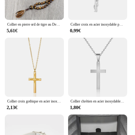
Collier en pierre œil de tigre au Design Vintage, noué à la main, 6mm, 108 perles Mala, pendentif goutte, bijoux de Yoga pour femmes et hommes, cadeaux
Collier croix en acier inoxydable pour femme, pendentif document doré, colliers de la présidence, bijoux religieux rétro, cadeau bijoux
5,61€
0,99€
Collier croix gothique en acier inoxydable pour femme, bijoux chrétiens, cadeau de fête d'anniversaire, document doré, Chine
Collier chrétien en acier inoxydable pour femme, pendentif petite croix, bijoux religieux, cadeau femme, or, argent, document, nouvelle mode
2,13€
1,80€