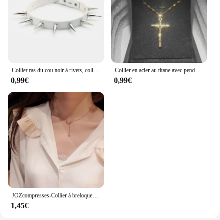
Collier ras du cou noir à rivets, collier gothique en Faux cuir Punk Rock pour femmes et filles, Costume Harajuku, bijoux gothiques
Collier en acier au titane avec pendentif croix plaqué or pour hommes et femmes, accessoires de bijoux
0,99€
0,99€
JOZcompresses-Collier à breloques étoile pointue pour femmes, lecture de cristal simple, clavicule délicate, bijoux à la mode, vente en gros, 2023
1,45€