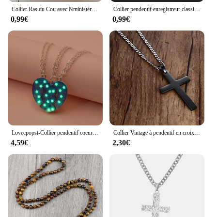
Collier Ras du Cou avec Nministériels d Papillon et Cœur pour Femme, Breloques Esthétiques Vintage et Mignonnes, Bijoux Grunge, Accessoires de Scène, Goth Y2K, Egirl Kpop
Collier pendentif enregistreur classique pour homme, lecteur radio, acier inoxydable, hip hop, rock, punk, bijoux de fête, cadeaux
0,99€
0,99€
Lovecpopst-Collier pendentif coeur Shorous Forever pour enfants, collier magnétique assressenti, navire chia, puzzle, meilleurs amis, filles, 3 pièces, ensemble
Collier Vintage à pendentif en croix pour hommes et femmes, chaîne à maillons en acier inoxydable, breloque Cool pour garçons et filles, Punk, Hip Hop, bijoux de fête
4,59€
2,30€