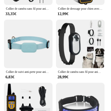
Collier de caméra sans fil pour animaux de compagnie, caméra pour chien, colliers pour chat, pas de Wi-Fi requis, 1080P, sport, action, extérieur, fournitures pour animaux de compagnie
Collier de dressage pour chien avec télécommande, collier électronique aste, étanche, grande, moyenne, petite, nouvelle édition
33,35€
12,99€
Collier de suivi anti-perte pour animaux de compagnie, mini traqueur GPS pour chats et chiens, compatible avec iOS, trouver mon application, suivi des animaux, mouvement, collier SACCollar
Collier de caméra sans fil pour animal de compagnie, caméra HD 1080P, traqueur pour chat et chien, mini caméra de sport, caméra d'action vidéo statique, collier de caméra extérieure
6,83€
28,99€