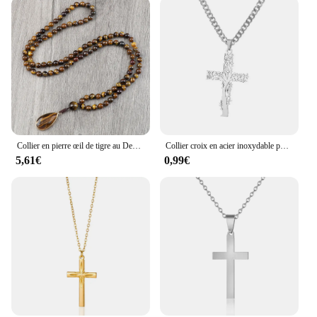
Collier en pierre œil de tigre au Design Vintage, noué à la main, 6mm, 108 perles Mala, pendentif goutte, bijoux de Yoga pour femmes et hommes, cadeaux
Collier croix en acier inoxydable pour femme, pendentif document doré, colliers de la présidence, bijoux religieux rétro, cadeau bijoux
5,61€
0,99€