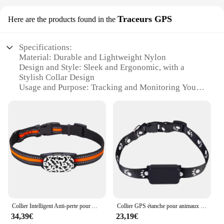
Traceurs GPS
Here are the products found in the
Specifications:
Material: Durable and Lightweight Nylon
Design and Style: Sleek and Ergonomic, with a
Stylish Collar Design
Usage and Purpose: Tracking and Monitoring Your
Dog's Location
Performance and Property: Real-Time GPS Tracking
and Long Battery Life
Parts and Accessories: Includes a User-Friendly
App for Easy Tracking
Applicable People: Ideal for Dog Owners and Pet
Enthusiasts
Features:
|Wholesale|Vendors|
Collier Intelligent Anti-perte pour Animaux de Compagnie, Dispositif Étanche avec Télécommande, Rechargeable, pour Chien et Chat, 4G
Collier GPS étanche pour animaux de compagnie, localisateur de chien et de chat, dispositif d'alarme de lutte intelligent, Wi-Fi, P03
**Unparalleled Tracking Precision**
34,39€
23,19€
The collier chien app Traceurs GPS is a