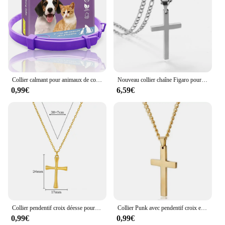
Collier calmant pour animaux de compagnie, réglable, avec réduction des phéromones, pour chats et chiens, durable, naturel, relaxant, apaisant
Nouveau collier chaîne Figaro pour hommes femmes en acier inoxydable 316L pendentif croix étanche NK colliers or/argent bijoux de mode
0,99€
6,59€
Collier pendentif croix déesse pour femme, acier inoxydable, couleur or, bijoux de fête, accessoires esthétiques, document SION L, nouveau, 2024
Collier Punk avec pendentif croix en acier inoxydable, pour hommes et femmes, minimaliste, couleur or argent, bijoux masculins et féminins, ras de cou
0,99€
0,99€