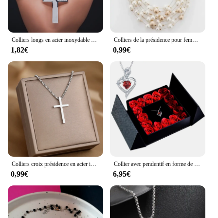
from reliable vendors and suppliers make it a smart
choice for those seeking to invest in quality training
equipment.
Colliers longs en acier inoxydable pour hommes, bijoux de croix de jésus, chaîne de couleur or, N1174S02
Colliers de la présidence pour femmes, bijoux de mode, document en or, multicouche, perle Equi216.239., fête de mariage, collier de mariée, nouveautés, 2024
1,82€
0,99€
Colliers croix présidence en acier inoxydable pour femmes, Streetwear Grunge, PmotMale EquiChristian Choker, Bijoux à la mode, Y2K
Collier avec pendentif en forme de Rose éternelle pour femme, coffret cadeau pour la fête des mères, cadeau d'anniversaire de mariage
0,99€
6,95€