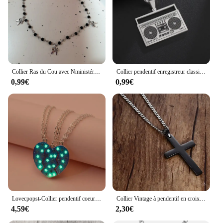
Collier Ras du Cou avec Nministériels d Papillon et Cœur pour Femme, Breloques Esthétiques Vintage et Mignonnes, Bijoux Grunge, Accessoires de Scène, Goth Y2K, Egirl Kpop
Collier pendentif enregistreur classique pour homme, lecteur radio, acier inoxydable, hip hop, rock, punk, bijoux de fête, cadeaux
0,99€
0,99€
Lovecpopst-Collier pendentif coeur Shorous Forever pour enfants, collier magnétique assressenti, navire chia, puzzle, meilleurs amis, filles, 3 pièces, ensemble
Collier Vintage à pendentif en croix pour hommes et femmes, chaîne à maillons en acier inoxydable, breloque Cool pour garçons et filles, Punk, Hip Hop, bijoux de fête
4,59€
2,30€