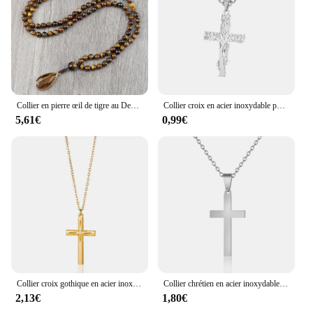
Collier en pierre œil de tigre au Design Vintage, noué à la main, 6mm, 108 perles Mala, pendentif goutte, bijoux de Yoga pour femmes et hommes, cadeaux
Collier croix en acier inoxydable pour femme, pendentif document doré, colliers de la présidence, bijoux religieux rétro, cadeau bijoux
5,61€
0,99€
Collier croix gothique en acier inoxydable pour femme, bijoux chrétiens, cadeau de fête d'anniversaire, document doré, Chine
Collier chrétien en acier inoxydable pour femme, pendentif petite croix, bijoux religieux, cadeau femme, or, argent, document, nouvelle mode
2,13€
1,80€