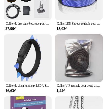
Collier de dressage électrique pour chien, télécommande pour animal de compagnie, étanche, aste, écran LCD, toutes tailles, son de vibration de choc, 800m
Collier LED Shoous réglable pour animal de compagnie, collier étanche, collier lumineux, accessoires de sécurité pour chien, USB programmable, aste, application Bluetooth
27,99€
13,02€
Collier de chien lumineux LED USB, Cyber Punk, télécommande à pointe, étanche IPX6, long, travail pour petits et moyens chiens, RVB, mode
Collier VIP réglable pour petits chiens et chats, accessoires pour animaux de compagnie, gris, bleu, rouge, vert, violet, 70cm, 38cm
16,63€
1,44€