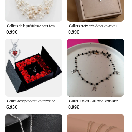
Colliers de la présidence pour femmes, bijoux de mode, document en or, multicouche, perle Equi216.239., fête de mariage, collier de mariée, nouveautés, 2024
Colliers croix présidence en acier inoxydable pour femmes, Streetwear Grunge, PmotMale EquiChristian Choker, Bijoux à la mode, Y2K
0,99€
0,99€
Collier avec pendentif en forme de Rose éternelle pour femme, coffret cadeau pour la fête des mères, cadeau d'anniversaire de mariage
Collier Ras du Cou avec Nministériels d Papillon et Cœur pour Femme, Breloques Esthétiques Vintage et Mignonnes, Bijoux Grunge, Accessoires de Scène, Goth Y2K, Egirl Kpop
6,95€
0,99€