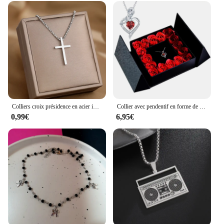
Colliers croix présidence en acier inoxydable pour femmes, Streetwear Grunge, PmotMale EquiChristian Choker, Bijoux à la mode, Y2K
Collier avec pendentif en forme de Rose éternelle pour femme, coffret cadeau pour la fête des mères, cadeau d'anniversaire de mariage
0,99€
6,95€