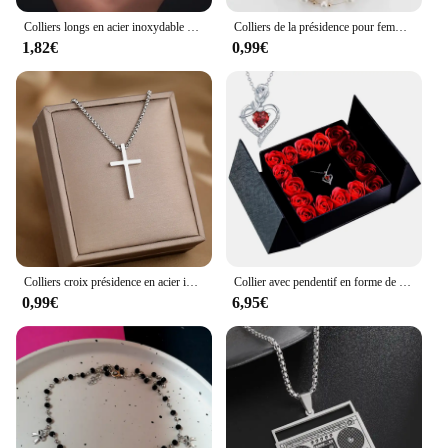
Colliers longs en acier inoxydable pour hommes, bijoux de croix de jésus, chaîne de couleur or, N1174S02
Colliers de la présidence pour femmes, bijoux de mode, document en or, multicouche, perle Equi216.239., fête de mariage, collier de mariée, nouveautés, 2024
1,82€
0,99€
Colliers croix présidence en acier inoxydable pour femmes, Streetwear Grunge, PmotMale EquiChristian Choker, Bijoux à la mode, Y2K
Collier avec pendentif en forme de Rose éternelle pour femme, coffret cadeau pour la fête des mères, cadeau d'anniversaire de mariage
0,99€
6,95€