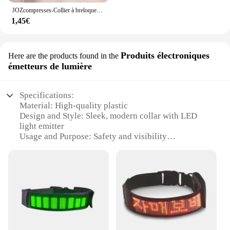
JOZcompresses-Collier à breloques étoile pointue pour femmes, lecture de cristal simple, clavicule délicate, bijoux à la mode, vente en gros, 2023
1,45€
Produits électroniques
Here are the products found in the
émetteurs de lumière
Specifications:
Material: High-quality plastic
Design and Style: Sleek, modern collar with LED
light emitter
Usage and Purpose: Safety and visibility
enhancement for dogs during nighttime walks
Performance and Property: Long-lasting battery life,
easy-to-use app control
Parts and Accessories: Includes collar and app
connectivity
Applicable People: Pet owners seeking to ensure
their dog's safety in low-light conditions
Features: