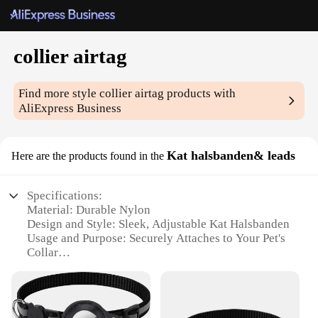
collier airtag
Find more style
collier airtag
products with
AliExpress Business
Kat halsbanden& leads
Here are the products found in the
Specifications:
Material: Durable Nylon
Design and Style: Sleek, Adjustable Kat Halsbanden
Usage and Purpose: Securely Attaches to Your Pet's
Collar
Typical Adaptive Scenario: Outdoor Adventures
and Daily Walks
Shape or Size or Weight or Quantity: Lightweight,
Compact Design