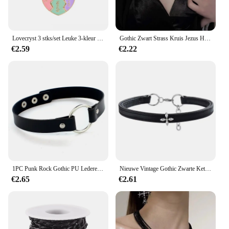
Lovecryst 3 stks/set Leuke 3-kleur Hart Gebroken Stiksels Magnetische Beste Vriend Ketting voor Meisjes BFF Vriendschap Sieraden Gift
Gothic Zwart Strass Kruis Jezus Hanger Choker Ketting voor Vrouwen Punk Vintage Dubbellaags Ketting Hals Sieraden Nieuw
€2.59
€2.22
1PC Punk Rock Gothic PU Lederen Ketting Hart Ronde Spike Klinknagel Kraag Bezaaid Choker Ketting 100% Handgemaakte Lichaam sieraden
Nieuwe Vintage Gothic Zwarte Ketting voor Vrouwen Mode Punk Lederen Choker Donkere Kraag Ketting Trendy Sieraden Cool Y2K Accessoires
€2.65
€2.61