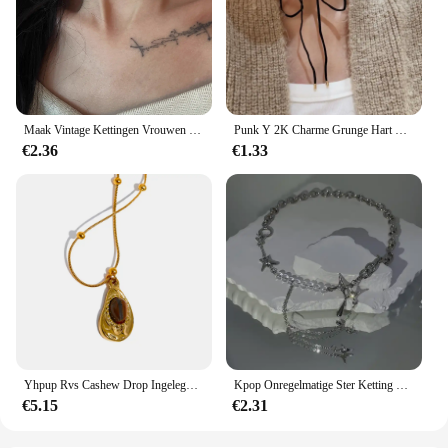
Maak Vintage Kettingen Vrouwen Zwart Lederen Kettingen Dark Punk Subcultuur Gotische Zoete Banket Sieraden Geschenken
Punk Y 2K Charme Grunge Hart Hanger Pu Lederen Sexy Choker Vintage Kettingen Voor Vrouwen Spice Meisjes Gothic Sieraden Accessoires Cadeau
€2.36
€1.33
Yhpup Rvs Cashew Drop Ingelegd Natuurlijke Tijger Steen Hanger Ketting Roestbestendig 18K PVD Plated Chain Hals Sieraden
Kpop Onregelmatige Ster Ketting Kettingen Y2K Zircon Kristal Kralen Kwastje Ketting Esthetische Ster Hart Choker Kettingen Sieraden Gift
€5.15
€2.31