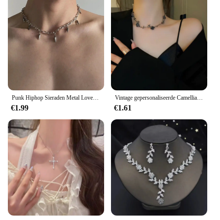
Punk Hiphop Sieraden Metal Lovertjes Klinknagel Ketting Koreaanse Mode Cool Hanger Ketting Voor Vrouwen Grunge Accessoires Goth Choker
Vintage gepersonaliseerde Camellia hanger ketting dames punk metaal zwart populair ontwerp ketting Y2K sieraden gothic cadeau
€1.99
€1.61