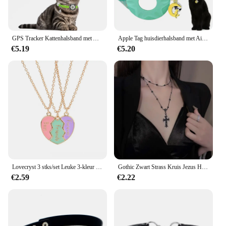
GPS Tracker Kattenhalsband met Airtag Case & QR ID Tag Dubbele bescherming Reflecterende kittenhalsband voor katten Gatos Puppy Air Tag Katten
Apple Tag huisdierhalsband met AirTag houder en maanornament voor kittenhalsband meisje jongen katten, kleine halsband kittenaccessoires
€5.19
€5.20
Lovecryst 3 stks/set Leuke 3-kleur Hart Gebroken Stiksels Magnetische Beste Vriend Ketting voor Meisjes BFF Vriendschap Sieraden Gift
Gothic Zwart Strass Kruis Jezus Hanger Choker Ketting voor Vrouwen Punk Vintage Dubbellaags Ketting Hals Sieraden Nieuw
€2.59
€2.22