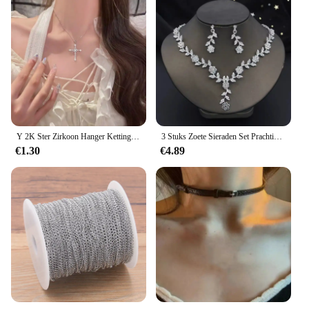
Y 2K Ster Zirkoon Hanger Ketting Voor Vrouwen Luxe Lief Cool Meisje Punk Hart Sleutelbeen Ketting 2024 Nieuwe Mode Sieraden Feest Cadeau
3 Stuks Zoete Sieraden Set Prachtige Strass Hanger Banket Feest Vrouwen Mode Romantische Kristallen Ketting Oorbel Accessoire Set
€1.30
€4.89