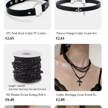
1PC Punk Rock Gothic PU Lederen Ketting Hart Ronde Spike Klinknagel Kraag Bezaaid Choker Ketting 100% Handgemaakte Lichaam sieraden
Nieuwe Vintage Gothic Zwarte Ketting voor Vrouwen Mode Punk Lederen Choker Donkere Kraag Ketting Trendy Sieraden Cool Y2K Accessoires
€2.65
€2.61
5M Metalen Zwarte Ketting Roll Aluminium Curb Chains Ongelaste Twisted Link Chain Voor Armband Ketting Chain Sieraden Maken Met spool
Gothic Meerlagig Zwart Kristal Kruis Hanger Choker Ketting Voor Vrouwen Punk Vintage Kralen Ketting Hals Sieraden Accessoires Nieuw
€9.49
€2.89