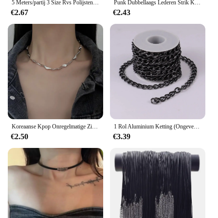
5 Meters/partij 3 Size Rvs Polijsten Ketting Staart Kettingen Voor Diy Sieraden Bevindingen Maken Materialen Handgemaakte Supplies
Punk Dubbellaags Lederen Strik Ketting Voor Vrouwen Spice Meisjes Chokers Decoratie Kraag Unieke Y 2K Gepersonaliseerde Mode Sieraden
€2.67
€2.43
Koreaanse Kpop Onregelmatige Zirkoon Ketting Voor Vrouwen Punk Grunge Geometrische Korte Choker Sleutelbeen Ketting Kettingen Egirl Sieraden
1 Rol Aluminium Ketting (Ongeveer 5 Meter) Geschikt Voor Het Maken Van Sieraden, Kettingen, Tassen
€2.50
€3.39