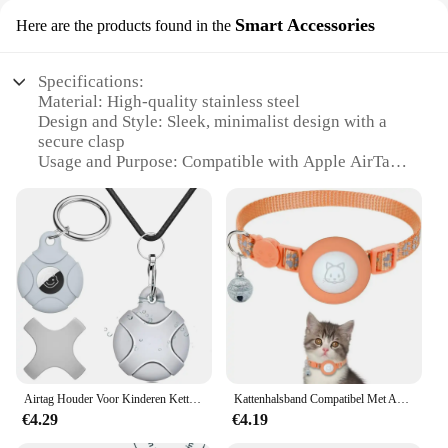
Smart Accessories
Here are the products found in the
Specifications:
Material: High-quality stainless steel
Design and Style: Sleek, minimalist design with a
secure clasp
Usage and Purpose: Compatible with Apple AirTag
for easy tracking
Performance and Property: Durable and resistant to
wear and tear
Applicable Environment: Suitable for daily use,
outdoor activities, and travel
Parts and Accessories: Comes with a secure clasp
for easy attachment
Features:
|Vendors|
Airtag Houder Voor Kinderen Ketting En Volwassenen, Armband Horlogeband Pols Verborgen Hoesje Verstelbare Air Tag Cover Kidsadults Waterdicht
Kattenhalsband Compatibel Met Apple Airtag Met Bel Verstelbare Veiligheidsgesp Reflecterende Gps Kraag Voor Kittens Puppy 7-12In
**Enhanced Security and Style**
€4.29
€4.19
The collier airtag Smart Accessories is the perfect
blend of functionality and style. Designed with a