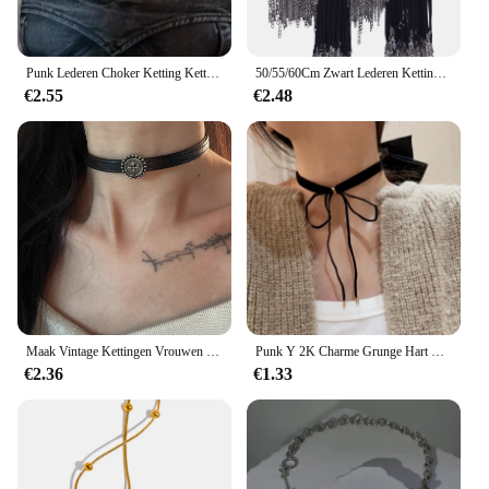
Punk Lederen Choker Ketting Ketting Voor Vrouwen Hip Hop Riem Kettingen Armband 2021 Vrouwelijke Meisjes Feest Sieraden Cadeau
50/55/60Cm Zwart Lederen Ketting Ketting 10/20/30 Stks/partij Legering Verlengde Kettingen Wax Diy Kettingen Voor Vrouwen Mannen Kreeft Sluiting
€2.55
€2.48
Maak Vintage Kettingen Vrouwen Zwart Lederen Kettingen Dark Punk Subcultuur Gotische Zoete Banket Sieraden Geschenken
Punk Y 2K Charme Grunge Hart Hanger Pu Lederen Sexy Choker Vintage Kettingen Voor Vrouwen Spice Meisjes Gothic Sieraden Accessoires Cadeau
€2.36
€1.33