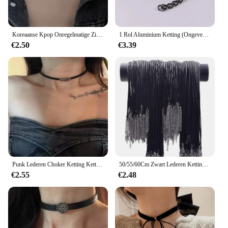
Koreaanse Kpop Onregelmatige Zirkoon Ketting Voor Vrouwen Punk Grunge Geometrische Korte Choker Sleutelbeen Ketting Kettingen Egirl Sieraden
1 Rol Aluminium Ketting (Ongeveer 5 Meter) Geschikt Voor Het Maken Van Sieraden, Kettingen, Tassen
€2.50
€3.39
Punk Lederen Choker Ketting Ketting Voor Vrouwen Hip Hop Riem Kettingen Armband 2021 Vrouwelijke Meisjes Feest Sieraden Cadeau
50/55/60Cm Zwart Lederen Ketting Ketting 10/20/30 Stks/partij Legering Verlengde Kettingen Wax Diy Kettingen Voor Vrouwen Mannen Kreeft Sluiting
€2.55
€2.48