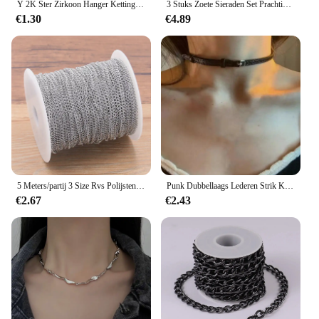
Y 2K Ster Zirkoon Hanger Ketting Voor Vrouwen Luxe Lief Cool Meisje Punk Hart Sleutelbeen Ketting 2024 Nieuwe Mode Sieraden Feest Cadeau
3 Stuks Zoete Sieraden Set Prachtige Strass Hanger Banket Feest Vrouwen Mode Romantische Kristallen Ketting Oorbel Accessoire Set
€1.30
€4.89
5 Meters/partij 3 Size Rvs Polijsten Ketting Staart Kettingen Voor Diy Sieraden Bevindingen Maken Materialen Handgemaakte Supplies
Punk Dubbellaags Lederen Strik Ketting Voor Vrouwen Spice Meisjes Chokers Decoratie Kraag Unieke Y 2K Gepersonaliseerde Mode Sieraden
€2.67
€2.43