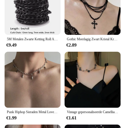
5M Metalen Zwarte Ketting Roll Aluminium Curb Chains Ongelaste Twisted Link Chain Voor Armband Ketting Chain Sieraden Maken Met spool
Gothic Meerlagig Zwart Kristal Kruis Hanger Choker Ketting Voor Vrouwen Punk Vintage Kralen Ketting Hals Sieraden Accessoires Nieuw
€9.49
€2.89
Punk Hiphop Sieraden Metal Lovertjes Klinknagel Ketting Koreaanse Mode Cool Hanger Ketting Voor Vrouwen Grunge Accessoires Goth Choker
Vintage gepersonaliseerde Camellia hanger ketting dames punk metaal zwart populair ontwerp ketting Y2K sieraden gothic cadeau
€1.99
€1.61