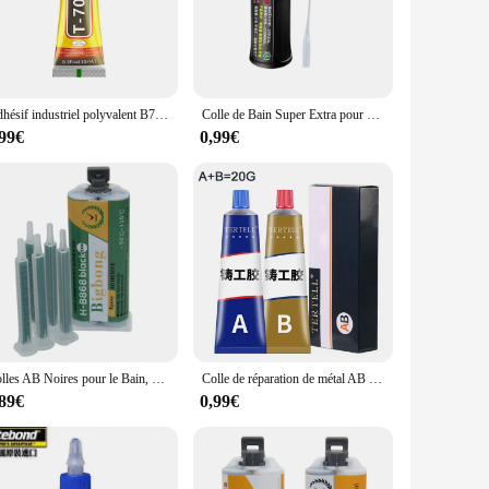
y in your living room or securing a large, heavy piece in
 adhesive's neutral design blends seamlessly with any decor
dispensable tool for those who value efficiency and
Adhésif industriel polyvalent B7000, 50ml, bricolage, biscuits, bijoux, artisanat, réparation de coque de téléphone, écran tactile, verre, liquide, super colle
Colle de Bain Super Extra pour Soudage du Plastique, Bois, Métal, Verre, Céramique, Bijoux, Réparation, Multifonctionnelle, Grasse Originale
,99€
0,99€
iers. This allows you to stock up on colle tapisserie adhesive
 wholesale options cater to your business needs and help you
Colles AB Noires pour le Bain, Colle Xy Adhésive 1:1, Résine Haute Température, Tube de Centre Commercial, Buse Assad, 5 Collèges, 50ml
Colle de réparation de métal AB pour le soudage liquide à haute température, prend en compte les défauts, 100g
,89€
0,99€