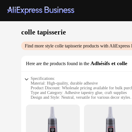
colle tapisserie
Find more style
colle tapisserie
products with AliExpress 
Adhésifs et colle
Here are the products found in the
Specifications:
Material: High-quality, durable adhesive
Product Discount: Wholesale pricing available for bulk purc
Type and Category: Adhesive tapestry glue, craft supplies
Design and Style: Neutral, versatile for various decor styles
Usage and Purpose: Ideal for securing tapestries, wall hangi
Typical Adaptive Scenario: Home, office, or event decorati
Shape or Size or Weight or Quantity: Available in sets for sa
Features:
**Unmatched Adhesive Strength**
Crafted with precision, our colle tapisserie adhesive sets ar