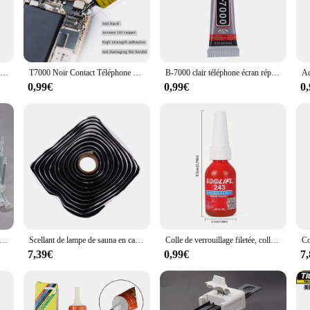
venting them from slipping or falling. Whether you're hanging a delicate tapestr
a versatile craft supply that can be used for a variety of decorative projects. The
ofessional decorators. Its ease of use and quick-drying properties make it an in
50ml B7000 Colle Téléphone Portable Écran sourire colle T-7000 Adhésif Téléphone Verre Colle Point De Réparation Diamant Bijoux DIY Colle Outils
T7000 Noir Contact Téléphone Portable Tablette Réparation Adhésif Zhanlida bain t-7000 Colle 15ML 50ML 110ML avec Fine illac Sortie
B-7000 clair téléphone écran réparation colle B7000 universel diamant bricolage adhésif avec applicateur de précision 15/25/50/110ML T-7000 T7000
0,99€
0,99€
0
rafting and decorating industry, we offer wholesale pricing to vendors and suppl
ply for your customers. Whether you're a small boutique or a large retailer, our
nsemble de tube en plastique pour odorà colle AB, colle en résine, seringue à buse, liquide, deux coordinateurs, Assad Machine, 250 pièces
Scellant de lampe de sauna en caoutchouc butyle noir, bandes étanches, colle de feu arrière, rénovation, refermer, lumières
Colle de verrouillage filetée, colle à vis 243, vis de serrage, empêche le relâchement, la rouille, le calfeutrage, la température, l'outil 02/10/2018, 10 ml, 50ml, nouveau
7,39€
0,99€
7