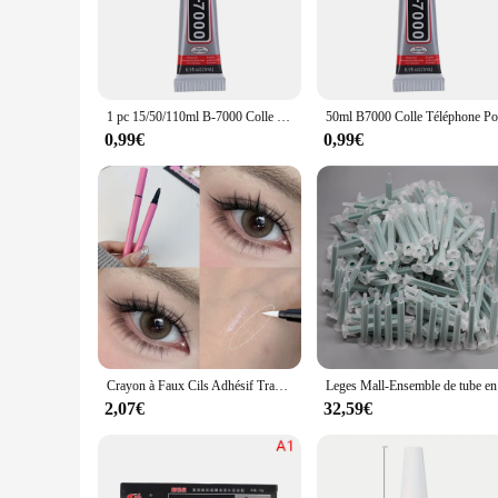
decorative pieces remain firmly attached to any surface, pre
your office, this adhesive stands up to the task.
**Versatile and Convenient**
Our colle tapisserie adhesive is not just for tapestries; it's 
style, making it a go-to tool for both DIY enthusiasts and pr
1 pc 15/50/110ml B-7000 Colle T-8000 Adhésif Élection xy Résine Réparation Téléphone Portable Écran Tactile Liquide Colle Bijoux Artisanat Adhésif Colle
convenience.
0,99€
0,99€
**Wholesale Opportunities for Vendors and Suppliers**
Recognizing the need for reliable adhesive solutions in the c
sets at competitive rates, ensuring you have a consistent sup
provide the best products to your clients.
Crayon à Faux Cils Adhésif Transparent, Longue Durée, Sans Colle, Non Magnétique, vaccage Rapide, Stylo pour les Yeux
Leges Mall-E
2,07€
32,59€