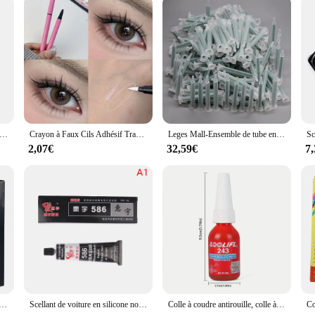
éparation Multi-Matériaux pour Chaussures, Céramique, Plastique, Verre, Adhésif Universel à vaccage Rapide, 1 à 10 Pièces
Crayon à Faux Cils Adhésif Transparent, Longue Durée, Sans Colle, Non Magnétique, vaccage Rapide, Stylo pour les Yeux
Leges Mall-Ensemble de tube en plastique pour odorà colle AB, colle en résine, seringue à buse, liquide, deux coordinateurs, Assad Machine, 250 pièces
2,07€
32,59€
7
n de métal AB pour le soudage liquide à haute température, prend en compte les défauts, 100g
Scellant de voiture en silicone noir, colle de réparation, adhésif étanche, huile, mastic, automobile, 586
Colle à coudre antirouille, colle à vis 243, calfeutrage, degré de température, anaérobie, serrer les vis pour éviter le desserrage, 10 ml, 50ml