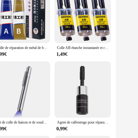
dhesive ensures that your projects remain secure, even under
rofessionals and hobbyists alike.
rojects. Its neutral color palette makes it easy to blend with
m creating intricate leatherwork to securing delicate fabrics.
Colle de réparation de métal de bain, colle AB thermique, colle de soudage à froid industrielle, agent de réparation plastique magique, considérant l'adhésif, 100ml
Colle AB étanche instantanée et rapide, résine d'élection, réparation, super liquide de bain, bois, plastique, métal, soudage, 4 ml, 25ml
 is available in sets, making it convenient for both individual
 this adhesive, you can provide your customers with a reliable
,99€
1,49€
Kit de colle de liaison et de soudage UV avec lumière noire, super collage, séchage rapide, verre, métal, bois, pierre, céramique
Agent de calfeutrage pour réparation des rayures, colle de bain supplémentaire, liquide de fissure, ustensiles, écran de téléphone, verre, voiture, vitres, boîte à outils universelle
,99€
0,99€