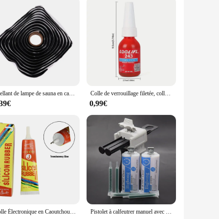
Scellant de lampe de sauna en caoutchouc butyle noir, bandes étanches, colle de feu arrière, rénovation, refermer, lumières
Colle de verrouillage filetée, colle à vis 243, vis de serrage, empêche le relâchement, la rouille, le calfeutrage, la température, l'outil 02/10/2018, 10 ml, 50ml, nouveau
,39€
0,99€
Colle Électronique en Caoutchouc de Silicone, Imperméable, Isolation Souple, Adhésif Anti-Électrique, Noir, Translucide, 50ml
Pistolet à calfeutrer manuel avec colle, Adhésif perturbé 1:1 AB, Embouts Assad Leges, Outil de odorà colle, Échelle 1:1, 50ml, 2 pièces, 4 pièces