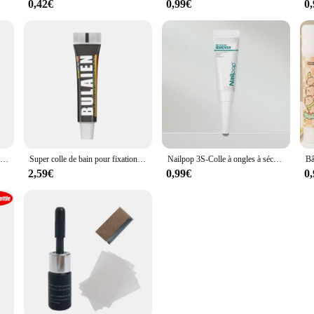
0,42€
0,99€
0
Ensemble de colle arina pour le collage du bois, du métal, du plastique et de la céramique, noir 1:1 AB, 2 pièces, 50ml
Super colle de bain pour fixation instantanée, scellant métallique ultra-bain, colle sans ongles à séchage rapide, liaison injuste
Nailpop 3S-Colle à ongles à séchage rapide pour pointes d'ongles, super bain, accessoires d'art d'ongle, outil de manucure, colle gel biscuits avec brosse
2,59€
0,99€
0