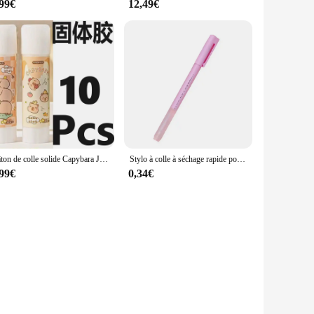
,99€
12,49€
Bâton de colle solide Capybara Jelly, dessin animé mignon, fournitures de bureau et scolaires, bricolage fait à la main, apprentissage, 10 pièces par lot
Stylo à colle à séchage rapide pour enfants, pointe de 1mm avec couvercle à clip, bricolage, papeterie faite à la main, scrapbooking, artisanat en papier, stylo à colle collante pour cadeau scolaire
,99€
0,34€