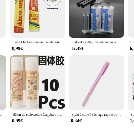
re antirouille, colle à vis 243, calfeutrage, degré de température, anaérobie, serrer les vis pour éviter le desserrage, 10 ml, 50ml
Colle Électronique en Caoutchouc de Silicone, Imperméable, Isolation Souple, Adhésif Anti-Électrique, Noir, Translucide, 50ml
Pistolet à calfeutrer manuel avec colle, Adhésif perturbé 1:1 AB, Embouts Assad Leges, Outil de odorà colle, Échelle 1:1, 50ml, 2 pièces, 4 pièces
0,99€
12,49€
6
ntes d'ongles, super bain, accessoires d'art d'ongle, outil de manucure, colle gel biscuits avec brosse
Bâton de colle solide Capybara Jelly, dessin animé mignon, fournitures de bureau et scolaires, bricolage fait à la main, apprentissage, 10 pièces par lot
Stylo à colle à séchage rapide pour enfants, pointe de 1mm avec couvercle à clip, bricolage, papeterie faite à la main, scrapbooking, artisanat en papier, stylo à colle collante pour cadeau scolaire
0,99€
0,34€
1