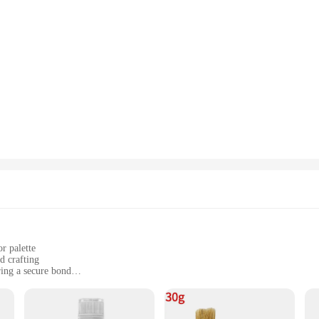
r palette
d crafting
ring a secure bond
s to suit different projects
nd DIY enthusiasts