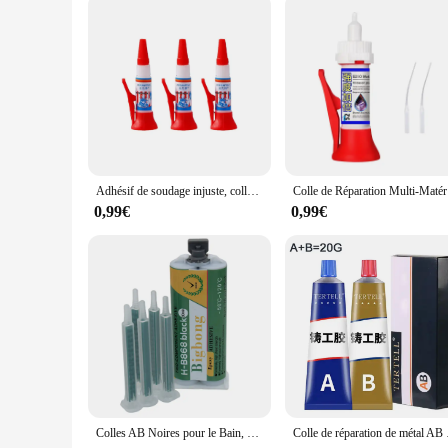
Adhésif de soudage injuste, colle de réparation de soudage, scellant universel, liquide huileux, remplisseur de soudage pour métal, cuir, porcelaine, 50ml, 1PC
Colle de R
0,99€
0,99€
Colles AB Noires pour le Bain, Colle Xy Adhésive 1:1, Résine Haute Température, Tube de Centre Commercial, Buse Assad, 5 Collèges, 50ml
Colle de réparatio