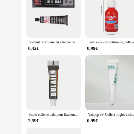
Scellant de voiture en silicone noir, colle de réparation, adhésif étanche, huile, mastic, automobile, 586
Colle à coud
0,42€
0,99€
Super colle de bain pour fixation instantanée, scellant métallique ultra-bain, colle sans ongles à séchage rapide, liaison injuste
Nailpop 3S-Colle à ongles à séchage rapide pour poi
2,59€
0,99€