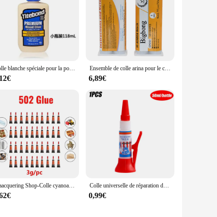
Colle blanche spéciale pour la poterie, couverture de coloration faite à la main, outil vierge, bricolage, céramique, charpentier
Ensemble de colle arina pour le collage du bois, du métal, du plastique et de la céramique, noir 1:1 AB, 2 pièces, 50ml
,12€
6,89€
Staacquering Shop-Colle cyanoaspirations pour réparation de chaussures, adhésif de bain instantané, super liquide, universel, ongles 502
Colle universelle de réparation de soudage injuste, adhésif instantané, métal, plastique, cuir, bain supplémentaire, 50ml
,62€
0,99€