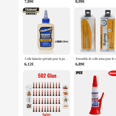
7,89€
0,99€
Colle blanche spéciale pour la poterie, couverture de coloration faite à la main, outil vierge, bricolage, céramique, charpentier
6,12€
6,89€