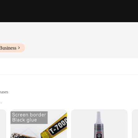
Business
hases
ngs, and decorative pieces
on
le
e designed to provide a robust bond that secures your tapestries and wall hanging