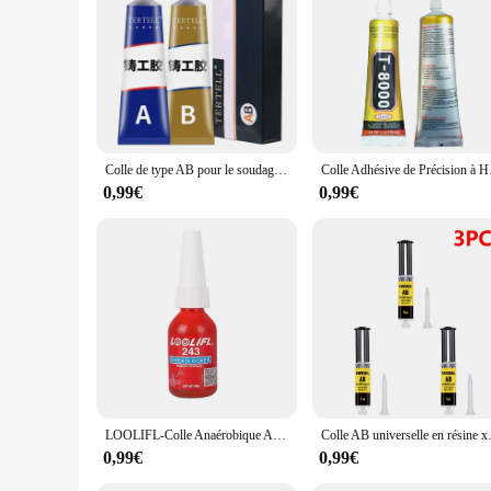
**Unmatched Adhesive Strength**
Crafted from premium PVC, the colle tapisserie Pâte à calfeu
the most demanding conditions. Whether you're a seasoned art
**Versatile Application**
The colle tapisserie Pâte à calfeutrer is not just a tool for ca
any material, while its strong performance ensures that your c
**Convenience for Wholesale and Retail**
Colle de type AB pour le soudage et l'imperméabilisation, super bâtons de colle de bain, tout liquide, réparation de métal, mastic étanche, toit
Colle Adhésive de P
As a wholesale vendor or retail supplier, the colle tapisserie
use and bulk purchases. The sets are designed to cater to dif
0,99€
0,99€
solution for their sewing and crafting needs.
LOOLIFL-Colle Anaérobique Anti-lâche et Anti-alde pour Calfeutrage, Agent de Verrouillage de Filetage, 243 Adhésif à Vis, 10ml, 243
Colle AB universelle en résine xy
0,99€
0,99€