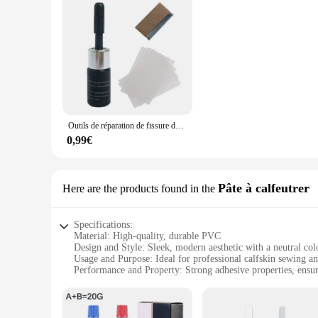
Outils de réparation de fissure de pare-brise de voiture, kit d'écran de téléphone de fenêtre bricolage, colle à polymériser, fissures de verre automatique, accessoires Dominores, propre
0,99€
Pâte à calfeutrer
Here are the products found in the
Specifications:
Material: High-quality, durable PVC
Design and Style: Sleek, modern aesthetic with a neutral colo
Usage and Purpose: Ideal for professional calfskin sewing an
Performance and Property: Strong adhesive properties, ensu
Shape or Size or Weight or Quantity: Available in various size
Applicable People: Suitable for both professional artisans a
Features: