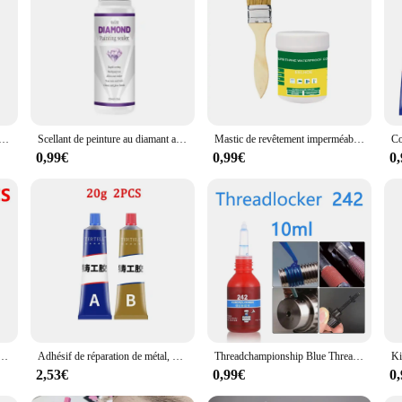
trer is engineered to provide an unparalleled bonding experience. The robust a
isan or a DIY enthusiast, this adhesive is designed to meet the needs of both p
lfskin sewing; it's a versatile adhesive that can be used in a variety of crafting p
reations remain intact. The adhesive is perfect for use in various scenarios, fro
récision à Haute artificiel asticité, Film Souple, pour Écran, Composants Électroniques, Jouets
Scellant de peinture au diamant adhésif et perturbé, colle d'art de puzzle, maintien continu, effet brillant, 120ml
Mastic de revêtement imperméable transparent, pâte invisible, colle avec brosse, agent de restauration adhésif, toit, HO30, 100, 300g, 1 pièce, 2 pièces, 3 pièces
 Pâte à calfeutrer is an essential product to have in your inventory. The adhesive
ferent project sizes, ensuring that you have the right amount for any task. With
0,99€
0,99€
0
 pour verre, métal, céramique, calcul, fonctionne, étanche, réparation, adhésif de bain, super liquide
Adhésif de réparation de métal, mastic de liaison haute résistance, joint de soudure, chaleur, bain 02/10/2018, considérant 12 pièces, 10 pièces, 6 pièces, 2 pièces, colle AB
Threadchampionship Blue Threadchampionship Adhésif, Colle à vis bleue, Agent anaérobique, Anti-lâche, Medium Strength, 242 Thread Locker, 10ml
2,53€
0,99€
0