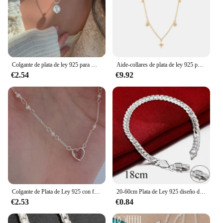
Colgante de plata de ley 925 para mujer, colgante redondo de esmalte, flor de tulipán, collar deslumbrante, regalo de boda, joyería fina NK186
Aide-collares de plata de ley 925 para mujer, joyería brillante de circonita Rosa, Verde Oliva, corazón, boda, fiesta de compromiso
€2.54
€9.92
Colgante de Plata de Ley 925 con forma de corazón para mujer, collar de amor de piedra de emparejamiento de perlas de agua dulce hecho a mano, Simple, regalo de luz de luna, nuevo
20-60cm Plata de Ley 925 diseño de marca de lujo collar Noble cadena para mujer hombres moda boda compromiso joyería regalos
€2.53
€0.84