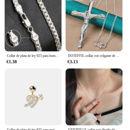
Collar de plata de ley 925 para hombre y mujer, cadena con diseño de marca de lujo, joyería de compromiso de boda, regalos, 20-60cm
DOTEFFIL-collar con colgante de cruz de Jesús de Plata de Ley 925, cadena de 16/18/20/22/24/26/30 pulgadas para mujer y hombre, joyería de boda
€1.38
€3.13
Collar de plata de ley 925 para mujer, colgante con letras y números, Gargantilla personalizada, regalo de cumpleaños, joyería fina
VENTFILLE-collar con diseño de lazo de Ley 925 para mujer, Gargantilla versátil romántica, regalo de joyería, envío directo