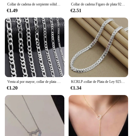
Collar de cadena de serpiente sólida para hombres y mujeres, Plata de Ley 925, 1MM/2MM/3MM, 40-75cm, joyería de moda para colgante, envío gratis
Collar de cadena Figaro de plata 925 para hombre y mujer, collar largo de 40-75cm, 4mm, joyería de Hip Hop, regalo
€1.49
€2.51
Venta al por mayor, collar de plata de ley 925, 2-12mm de ancho, 40-75cm de largo, cadena con cierre de langosta, joyería de compromiso para hombres y mujeres
KCRLP-collar de Plata de Ley 925 con cadena lateral de 6mm, 8/18/20/22/24 pulgadas, moda para hombre y mujer, regalo de joyería de compromiso de boda
€1.20
€1.34