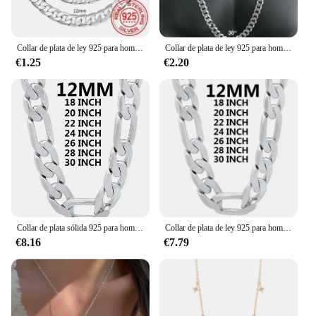
Collar de plata de ley 925 para hombre y mujer, cadena con cierre de langosta, joyería de compromiso, 2/4/6/8/10/12MM, 40-75cm, venta al por mayor
Collar de plata de ley 925 para hombre y mujer, cadena con cierre de langosta, joyería de compromiso, 2/4/6/8/10/12MM, 40-75cm
€1.25
€2.20
Collar de plata sólida 925 para hombre, cadena cubana clásica de 12mm, 18/20/22/24/26/28/30 pulgadas, regalo de joyería de moda
Collar de plata de ley 925 para hombre, cadena cubana clásica de 12MM, abalorio de 18 a 30 pulgadas, joyería de alta calidad para boda
€8.16
€7.79