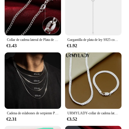
Collar de cadena lateral de Plata de Ley 925 de 40-75CM de largo y 2mm de ancho para mujer y hombre, joyería con dijes de boda a la moda
Gargantilla de plata de ley S925 con colgante de circonita circular de doble cubierta, gargantilla larga con cadena O, joyería fina de boda para mujer de primavera 2024
€1.43
€1.92
Cadena de eslabones de serpiente Punk Hip-hop de 2MM, collar de plata de ley 925 Para hombres y mujeres, joyería de plata Para Hombre, regalos, Cadenas Para Hombre
URMYLADY-collar de cadena lateral completa para hombre y mujer, de Plata de Ley 925, 2 piezas, 6MM, pulsera, conjuntos de joyería de moda, regalo de boda
€2.31
€3.52