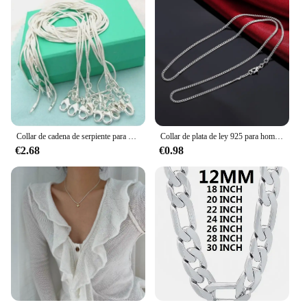
Collar de cadena de serpiente para mujer y hombre, lote de 10 piezas de plata de ley 925 de 16/18/20/22/24/26/28/30 pulgadas, 1mm, joyería de moda
Collar de plata de ley 925 para hombres y mujeres, cadena de 2MM, 40-75cm, regalos de joyería de alta calidad, venta al por mayor
€2.68
€0.98