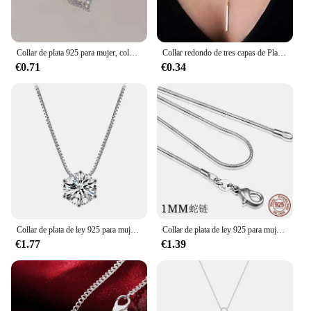
Collar de plata 925 para mujer, colgante de doble capa de circón, Estrella y Luna, cadena delicada, encanto elegante, regalos de joyería de moda
Collar redondo de tres capas de Plata de Ley 925 para mujer, cadena de serpiente Simple, cadena de bola, regalo de boda para fiesta, joyería exquisita
€0.71
€0.34
Collar de plata de ley 925 para mujer, cadena de clavícula de circonita AAA brillante, joyería de boda, venta al por mayor
Collar de plata de ley 925 para mujer, joyería de moda, cadena de serpiente, 1mm, 16, 18, 20, 22, 24"
€1.77
€1.39