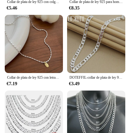
Collar de plata de ley 925 con colgante de corazón, Gargantilla Simple, regalo de fiesta de cumpleaños, joyería para mujer, nuevo
Collar de plata de ley 925 para hombre, cadena cubana clásica de 12MM, abalorio de 18 a 30 pulgadas, joyería de alta calidad para boda
€5.46
€8.35
Collar de plata de ley 925 con letras de amor para mujer, colgante de cadena de cuentas redondas, Gargantilla, regalo de cumpleaños, joyería fina, Envío Gratis
DOTEFFIL-collar de plata de ley 925 para hombre y mujer, Cadena lateral de 8mm, joyería de lujo para personas mayores, collar llamativo
€7.19
€3.49