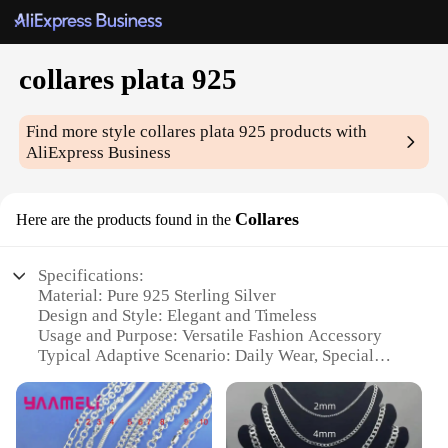
collares plata 925
Find more style
collares plata 925
products with
AliExpress Business
Collares
Here are the products found in the
Specifications:
Material: Pure 925 Sterling Silver
Design and Style: Elegant and Timeless
Usage and Purpose: Versatile Fashion Accessory
Typical Adaptive Scenario: Daily Wear, Special
Occasions
Shape or Size or Weight or Quantity: Available in
Various Sizes and Weights
Performance and Property: Hypoallergenic and