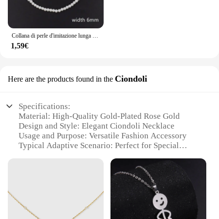
Collana di perle d'imitazione lunga transfrontaliera unisex temperamento di lusso leggero versatile catena del collo gioielli all'ingrosso
1,59€
Ciondoli
Here are the products found in the
Specifications:
Material: High-Quality Gold-Plated Rose Gold
Design and Style: Elegant Ciondoli Necklace
Usage and Purpose: Versatile Fashion Accessory
Typical Adaptive Scenario: Perfect for Special
Occasions and Everyday Wear
Shape or Size or Weight or Quantity: Available in
Sets for Complete Look
Performance and Property: Durable and
Hypoallergenic
Features: