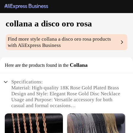
collana a disco oro rosa
Find more style
collana a disco oro rosa
products
with AliExpress Business
Collana
Here are the products found in the
Specifications:
Material: High-quality 18K Rose Gold Plated Brass
Design and Style: Elegant Rose Gold Disc Necklace
Usage and Purpose: Versatile accessory for both
casual and formal occasions
Shape or Size: Chic, round pendant design
Performance and Property: Durable and
hypoallergenic
Parts and Accessories: Comes with a secure lobster