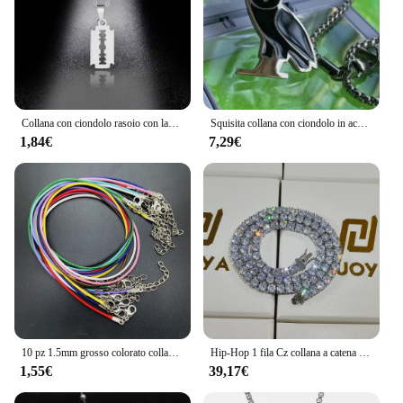
Collana con ciondolo rasoio con lama di sicurezza in acciaio inossidabile gioielli Punk Hiphop per uomo ragazzi geometrico animale piccolo girocollo pendente
Squisita collana con ciondolo in acciaio inossidabile collana con personalità in stile Hip Hop catena maglione Trend gioielli di nicchia per uomo e donna
1,84€
7,29€
10 pz 1.5mm grosso colorato collana cordoncino filo di cera cordino in pelle ciondolo con chiusura a moschettone in metallo
Hip-Hop 1 fila Cz collana a catena da Tennis zircone cubico Iced Out 3Mm 4Mm 5Mm 6Mm 18/K collana Rapper Drop Shipping gioielli di lusso
1,55€
39,17€