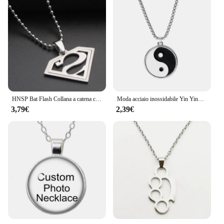
HNSP Bat Flash Collana a catena con ciondolo in acciaio inossidabile per uomo Gioielli Ragazzo Accessori anime Regalo
Moda acciaio inossidabile Yin Ying Yang collana con ciondolo collana bianca nera amicizia uomo catena a maglie collane gioielli Vintage
3,79€
2,39€