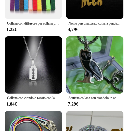
collana a disco oro rosa is an excellent choice.
Collana con diffusore per collana per aromaterapia Collana con ciondolo diffusore di oli essenziali con medaglione in acciaio inossidabile 316L Aroma Profumo
Nome personalizzato collana pendente colore oro personalizzato acciaio inossidabile 5mm larghezza catena spessa gioielli per uomo regali
1,22€
4,79€
Collana con ciondolo rasoio con lama di sicurezza in acciaio inossidabile gioielli Punk Hiphop per uomo ragazzi geometrico animale piccolo girocollo pendente
Squisita collana con ciondolo in acciaio inossidabile collana con personalità in stile Hip Hop catena maglione Trend gioielli di nicchia per uomo e donna
1,84€
7,29€