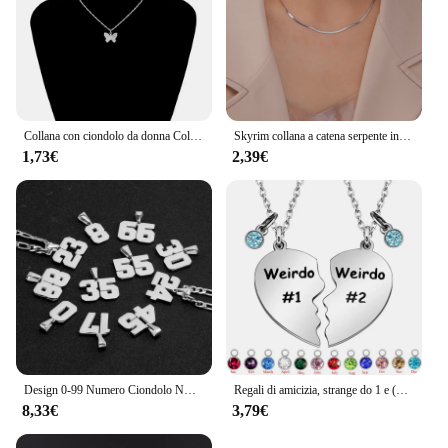
Collana con ciondolo da donna Color oro con stella a forma di stella collana con girocollo femminile di moda gioielli regali semplici da donna con pentagono a stella
Skyrim collana a catena serpente in acciaio inossidabile per donna uomo colore oro girocollo a spina di pesce catene 2024 gioielli di tendenza regalo caldo
1,73€
2,39€
Design 0-99 Numero Ciondolo NK Collane per Uomo Donna Bambini Ragazze Team Girocollo in acciaio inossidabile Figaro Catena Gioielli di moda Regali
Regali di amicizia, strange do 1 e (do 2 due divisi con ciondoli Birthstone collane con ciondolo a cuore, regalo di compleanno BFF per il migliore amico
8,33€
3,79€