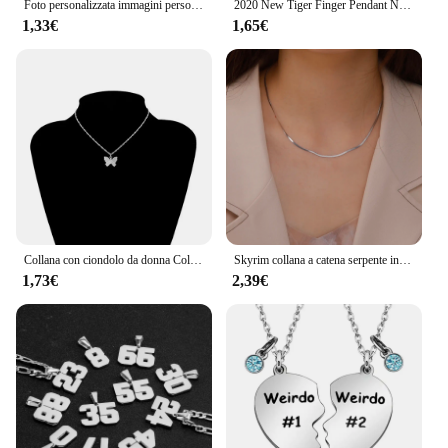
Foto personalizzata immagini personalizzate collana con ciondolo cabochon in vetro colore argento/bronzo/ciondolo in cristallo catene da 60cm
2020 New Tiger Finger Pendant Necklace Fashion Jewelry Retro Texture maglione catena collana pendente gioielli
1,33€
1,65€
Collana con ciondolo da donna Color oro con stella a forma di stella collana con girocollo femminile di moda gioielli regali semplici da donna con pentagono a stella
Skyrim collana a catena serpente in acciaio inossidabile per donna uomo colore oro girocollo a spina di pesce catene 2024 gioielli di tendenza regalo caldo
1,73€
2,39€