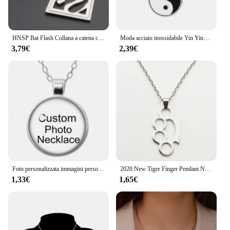
HNSP Bat Flash Collana a catena con ciondolo in acciaio inossidabile per uomo Gioielli Ragazzo Accessori anime Regalo
Moda acciaio inossidabile Yin Ying Yang collana con ciondolo collana bianca nera amicizia uomo catena a maglie collane gioielli Vintage
3,79€
2,39€
Foto personalizzata immagini personalizzate collana con ciondolo cabochon in vetro colore argento/bronzo/ciondolo in cristallo catene da 60cm
2020 New Tiger Finger Pendant Necklace Fashion Jewelry Retro Texture maglione catena collana pendente gioielli
1,33€
1,65€