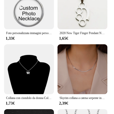
Foto personalizzata immagini personalizzate collana con ciondolo cabochon in vetro colore argento/bronzo/ciondolo in cristallo catene da 60cm
2020 New Tiger Finger Pendant Necklace Fashion Jewelry Retro Texture maglione catena collana pendente gioielli
1,33€
1,65€
Collana con ciondolo da donna Color oro con stella a forma di stella collana con girocollo femminile di moda gioielli regali semplici da donna con pentagono a stella
Skyrim collana a catena serpente in acciaio inossidabile per donna uomo colore oro girocollo a spina di pesce catene 2024 gioielli di tendenza regalo caldo
1,73€
2,39€