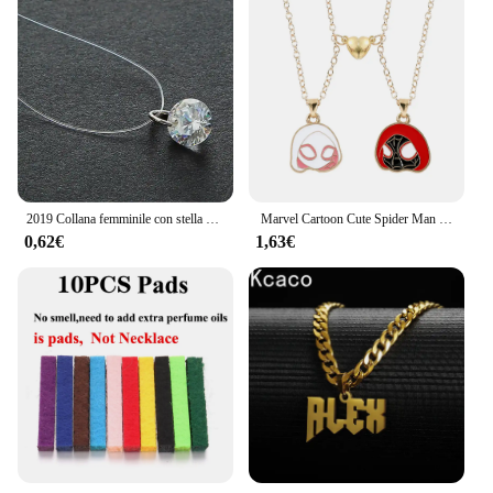
2019 Collana femminile con stella a forma di cuore, pendente in meteorite, linea di pesca trasparente, collana con pendenti in zircone da donna invisibile
Marvel Cartoon Cute Spider Man Collana Creatività Cuore Magnetico Spider Man Catena al collo per regali di gioielli con ciondoli per coppie
0,62€
1,63€