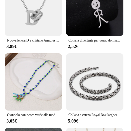
Nuova lettera D e cristallo Annulus Collana con ciondolo color oro rosa ad incastro Collana in acciaio inossidabile ad alto lucidatura per le donne
Collana divertente per uomo donna bambino bambino Doodle Stickman ciondolo dito medio colore oro gioielli in acciaio inossidabile catena Punk Rock
3,89€
2,52€
Ciondolo con pesce verde alla moda bohémien per collane da donna, accessori per feste in vacanza al mare
Collana a catena Royal Box larghezza 4/6/8mm per uomo collana lunga maschile in acciaio inossidabile personalizza gioielli regalo fidanzato
3,05€
5,09€