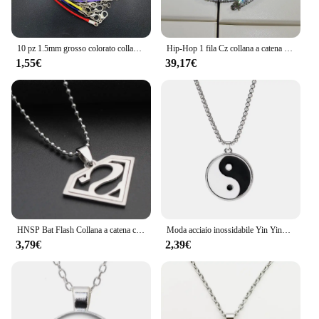
10 pz 1.5mm grosso colorato collana cordoncino filo di cera cordino in pelle ciondolo con chiusura a moschettone in metallo
Hip-Hop 1 fila Cz collana a catena da Tennis zircone cubico Iced Out 3Mm 4Mm 5Mm 6Mm 18/K collana Rapper Drop Shipping gioielli di lusso
1,55€
39,17€
HNSP Bat Flash Collana a catena con ciondolo in acciaio inossidabile per uomo Gioielli Ragazzo Accessori anime Regalo
Moda acciaio inossidabile Yin Ying Yang collana con ciondolo collana bianca nera amicizia uomo catena a maglie collane gioielli Vintage
3,79€
2,39€