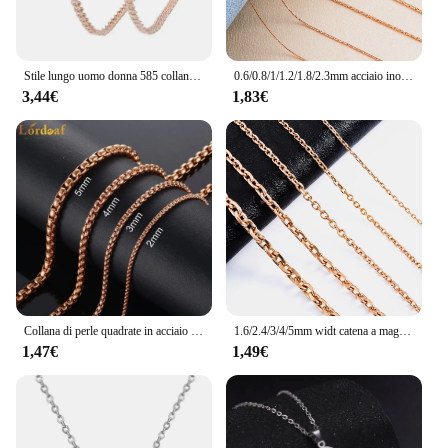
Stile lungo uomo donna 585 collana Color oro rosa con perline Twist New Curb 50cm 60cm catena gioielli
0.6/0.8/1/1.2/1.8/2.3mm acciaio inossidabile colore oro rosa Vertikal piccola catena donna uomo collana gioielli regalo festa
3,44€
1,83€
Collana di perle quadrate in acciaio inossidabile Color oro rosa catena a scatola rotonda 2mm-5mm gioielli moda donna all'ingrosso di alta qualità
1.6/2.4/3/4/5mm widt catena a maglie Rolo in acciaio inossidabile colore oro rosa collana ragazza ciondolo gioielli di moda possono essere all'ingrosso
1,47€
1,49€