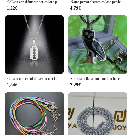
Collana con diffusore per collana per aromaterapia Collana con ciondolo diffusore di oli essenziali con medaglione in acciaio inossidabile 316L Aroma Profumo
Nome personalizzato collana pendente colore oro personalizzato acciaio inossidabile 5mm larghezza catena spessa gioielli per uomo regali
1,22€
4,79€
Collana con ciondolo rasoio con lama di sicurezza in acciaio inossidabile gioielli Punk Hiphop per uomo ragazzi geometrico animale piccolo girocollo pendente
Squisita collana con ciondolo in acciaio inossidabile collana con personalità in stile Hip Hop catena maglione Trend gioielli di nicchia per uomo e donna
1,84€
7,29€