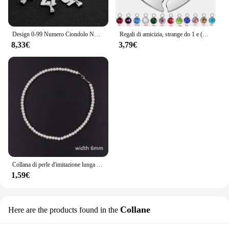
Design 0-99 Numero Ciondolo NK Collane per Uomo Donna Bambini Ragazze Team Girocollo in acciaio inossidabile Figaro Catena Gioielli di moda Regali
Regali di amicizia, strange do 1 e (do 2 due divisi con ciondoli Birthstone collane con ciondolo a cuore, regalo di compleanno BFF per il migliore amico
8,33€
3,79€
Collana di perle d'imitazione lunga transfrontaliera unisex temperamento di lusso leggero versatile catena del collo gioielli all'ingrosso
1,59€
Collane
Here are the products found in the