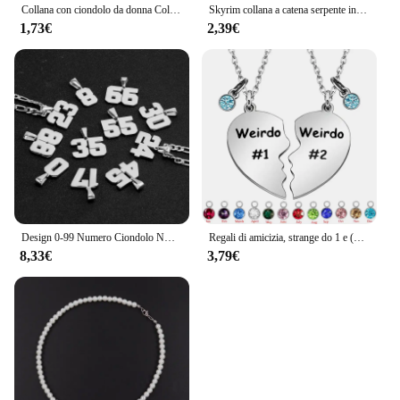
Collana con ciondolo da donna Color oro con stella a forma di stella collana con girocollo femminile di moda gioielli regali semplici da donna con pentagono a stella
Skyrim collana a catena serpente in acciaio inossidabile per donna uomo colore oro girocollo a spina di pesce catene 2024 gioielli di tendenza regalo caldo
1,73€
2,39€
Design 0-99 Numero Ciondolo NK Collane per Uomo Donna Bambini Ragazze Team Girocollo in acciaio inossidabile Figaro Catena Gioielli di moda Regali
Regali di amicizia, strange do 1 e (do 2 due divisi con ciondoli Birthstone collane con ciondolo a cuore, regalo di compleanno BFF per il migliore amico
8,33€
3,79€