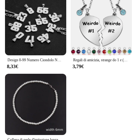
Design 0-99 Numero Ciondolo NK Collane per Uomo Donna Bambini Ragazze Team Girocollo in acciaio inossidabile Figaro Catena Gioielli di moda Regali
Regali di amicizia, strange do 1 e (do 2 due divisi con ciondoli Birthstone collane con ciondolo a cuore, regalo di compleanno BFF per il migliore amico
8,33€
3,79€
Collana di perle d'imitazione lunga transfrontaliera unisex temperamento di lusso leggero versatile catena del collo gioielli all'ingrosso