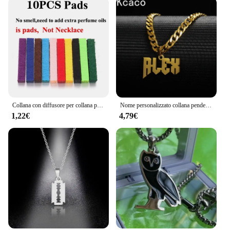
and a reflection of the wearer's sophistication.
Whether you're looking to impress a special
someone or treat yourself to a luxurious accessory,
this collana a disco oro rosa is sure to make a
lasting impression.
Collana con diffusore per collana per aromaterapia Collana con ciondolo diffusore di oli essenziali con medaglione in acciaio inossidabile 316L Aroma Profumo
Nome personalizzato collana pendente colore oro personalizzato acciaio inossidabile 5mm larghezza catena spessa gioielli per uomo regali
1,22€
4,79€