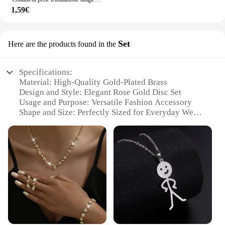
1,59€
Set
Here are the products found in the
Specifications:
Material: High-Quality Gold-Plated Brass
Design and Style: Elegant Rose Gold Disc Set
Usage and Purpose: Versatile Fashion Accessory
Shape and Size: Perfectly Sized for Everyday Wear
Performance and Property: Durable and Tarnish-
Resistant
Parts and Accessories: Comes as a Set for Complete
Look
Features:
**Elegant Craftsmanship and Timeless Style**
The collana a disco oro rosa set is a testament to
exquisite craftsmanship and timeless style. Each
piece is meticulously crafted from high-quality
gold-plated brass, ensuring a durable and tarnish-