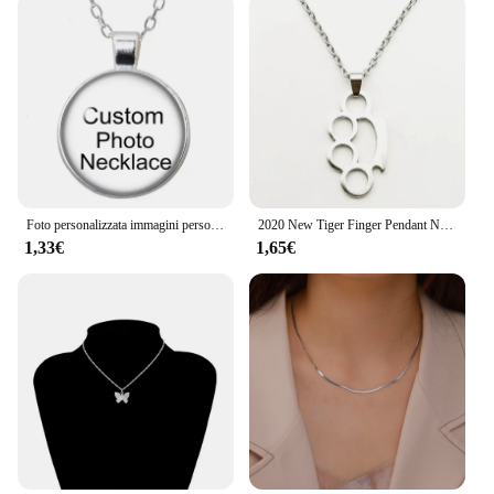
Foto personalizzata immagini personalizzate collana con ciondolo cabochon in vetro colore argento/bronzo/ciondolo in cristallo catene da 60cm
2020 New Tiger Finger Pendant Necklace Fashion Jewelry Retro Texture maglione catena collana pendente gioielli
1,33€
1,65€