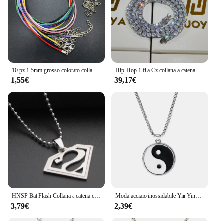
10 pz 1.5mm grosso colorato collana cordoncino filo di cera cordino in pelle ciondolo con chiusura a moschettone in metallo
Hip-Hop 1 fila Cz collana a catena da Tennis zircone cubico Iced Out 3Mm 4Mm 5Mm 6Mm 18/K collana Rapper Drop Shipping gioielli di lusso
1,55€
39,17€
HNSP Bat Flash Collana a catena con ciondolo in acciaio inossidabile per uomo Gioielli Ragazzo Accessori anime Regalo
Moda acciaio inossidabile Yin Ying Yang collana con ciondolo collana bianca nera amicizia uomo catena a maglie collane gioielli Vintage
3,79€
2,39€