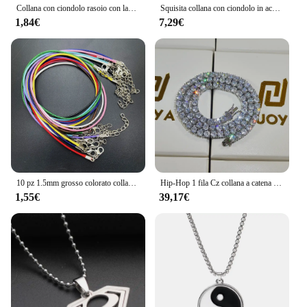
Collana con ciondolo rasoio con lama di sicurezza in acciaio inossidabile gioielli Punk Hiphop per uomo ragazzi geometrico animale piccolo girocollo pendente
Squisita collana con ciondolo in acciaio inossidabile collana con personalità in stile Hip Hop catena maglione Trend gioielli di nicchia per uomo e donna
1,84€
7,29€
10 pz 1.5mm grosso colorato collana cordoncino filo di cera cordino in pelle ciondolo con chiusura a moschettone in metallo
Hip-Hop 1 fila Cz collana a catena da Tennis zircone cubico Iced Out 3Mm 4Mm 5Mm 6Mm 18/K collana Rapper Drop Shipping gioielli di lusso
1,55€
39,17€