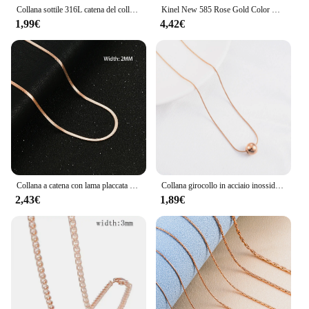
Collana sottile 316L catena del collo del cavo di collegamento dell'acciaio inossidabile per il regalo degli accessori dei gioielli del girocollo placcato colore dell'oro rosa delle signore delle donne
Kinel New 585 Rose Gold Color Geometry ruota la collana con ciondolo per le donne accessori in zircone naturale tendenza nuziale gioielli quotidiani
1,99€
4,42€
Collana a catena con lama placcata Color oro rosa acciaio inossidabile accessori per gioielli girocollo da donna di alta qualità da uomo regalo 2/3/4/5mm
Collana girocollo in acciaio inossidabile placcato Color oro rosa con catena a serpente rotonda con ciondolo a perline grandi ed estensione per donna ragazza
2,43€
1,89€