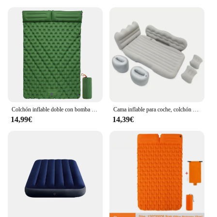
Colchón inflable doble con bomba de almohada integrada, colchoneta para dormir al aire libre, colchoneta de aire para acampar, para viajes, mochilero y senderismo
Cama inflable para coche, colchón plegable para asiento trasero, colchoneta para asiento trasero de coche, cama con cojín de aire para acampar y viajar al aire libre familiar
14,99€
14,39€