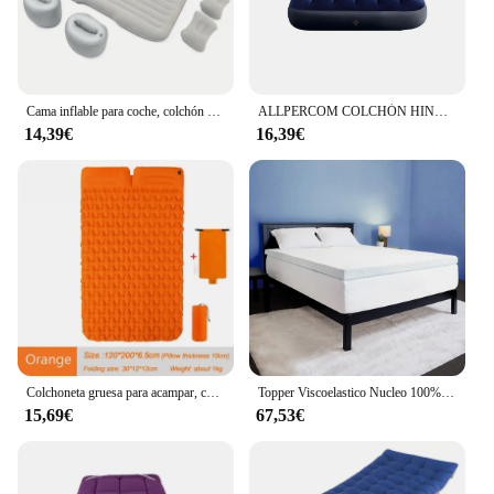
Cama inflable para coche, colchón plegable para asiento trasero, colchoneta para asiento trasero de coche, cama con cojín de aire para acampar y viajar al aire libre familiar
ALLPERCOM COLCHÓN HINCHABLE DOBLE STANDARD CLASSIC DOWNY QUEEN INTEX
14,39€
16,39€
Colchoneta gruesa para acampar, colchón inflable ultraligero para 1-2 personas, cama de aire, colchón de aire plegable con almohada
Topper Viscoelastico Nucleo 100% Viscoelastica Fabricado en España Alivia Tensiones Musculares Sobrecolchon Desenfundable y Lavable Transpirable y Antiacaros
15,69€
67,53€