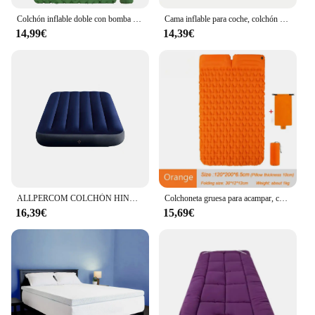
Colchón inflable doble con bomba de almohada integrada, colchoneta para dormir al aire libre, colchoneta de aire para acampar, para viajes, mochilero y senderismo
Cama inflable para coche, colchón plegable para asiento trasero, colchoneta para asiento trasero de coche, cama con cojín de aire para acampar y viajar al aire libre familiar
14,99€
14,39€
ALLPERCOM COLCHÓN HINCHABLE DOBLE STANDARD CLASSIC DOWNY QUEEN INTEX
Colchoneta gruesa para acampar, colchón inflable ultraligero para 1-2 personas, cama de aire, colchón de aire plegable con almohada
16,39€
15,69€