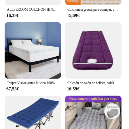
ALLPERCOM COLCHÓN HINCHABLE DOBLE STANDARD CLASSIC DOWNY QUEEN INTEX
Colchoneta gruesa para acampar, colchón inflable ultraligero para 1-2 personas, cama de aire, colchón de aire plegable con almohada
16,39€
15,69€
Topper Viscoelastico Nucleo 100% Viscoelastica Fabricado en España Alivia Tensiones Musculares Sobrecolchon Desenfundable y Lavable Transpirable y Antiacaros
Colchón de salón de belleza, colchoneta gruesa, cojín de cama, colchón antideslizante, colchoneta de cama para salón de belleza de hospital, almohadilla de cama de masaje con agujero
67,53€
16,59€