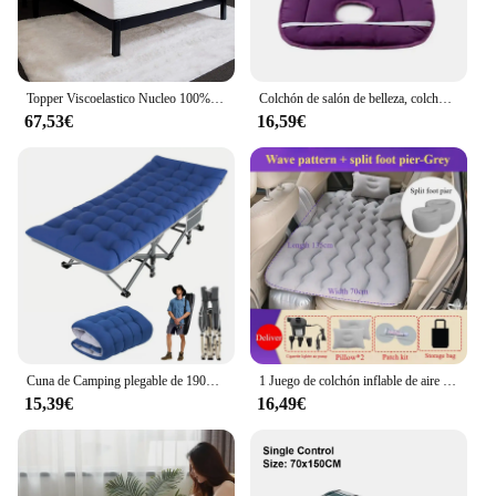
Topper Viscoelastico Nucleo 100% Viscoelastica Fabricado en España Alivia Tensiones Musculares Sobrecolchon Desenfundable y Lavable Transpirable y Antiacaros
Colchón de salón de belleza, colchoneta gruesa, cojín de cama, colchón antideslizante, colchoneta de cama para salón de belleza de hospital, almohadilla de cama de masaje con agujero
67,53€
16,59€
Cuna de Camping plegable de 190x71cm para adultos, cuna portátil con colchón, cama de cuna resistente al aire libre para campamento con bolsa de transporte
1 Juego de colchón inflable de aire para coche, cama de viaje de 135x70cm, asiento trasero de coche, colchón para maletero, cama de aire, estera de camping, cama enrollable para coche
15,39€
16,49€