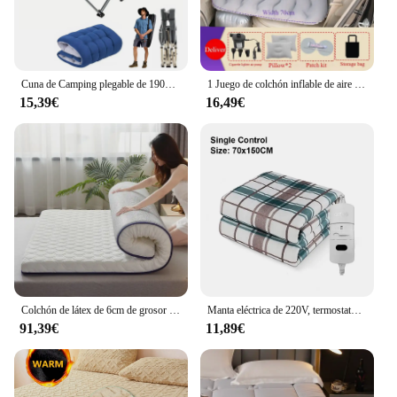
Cuna de Camping plegable de 190x71cm para adultos, cuna portátil con colchón, cama de cuna resistente al aire libre para campamento con bolsa de transporte
1 Juego de colchón inflable de aire para coche, cama de viaje de 135x70cm, asiento trasero de coche, colchón para maletero, cama de aire, estera de camping, cama enrollable para coche
15,39€
16,49€
Colchón de látex de 6cm de grosor para el hogar, dormitorio de estudiantes, cama individual suave
Manta eléctrica de 220V, termostato automático más grueso, manta calefactora eléctrica, calentador corporal, colchón térmico para habitación, manta calefactable
91,39€
11,89€