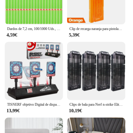
Dardos de 7,2 cm, 100/1000 Uds., para dardos de succión, compatibles con dardos de repuesto, balas de pistola de juguete para la serie Nerf, regalo para niños
Clip de recarga naranja para pistola de juguete Nerf, repuesto de dardos redondos, munición blandas, 18
4,59€
5,39€
TISNERF objetivo Digital de disparo electrónico para pistolas Nerf, reinicio automático, efecto de sonido de luz inteligente, objetivo de puntuación
Clips de bala para Nerf n-strike Elite Blaster, Clips de recarga rápida, color negro, paquete de 4, 12 dardos
13,99€
10,19€