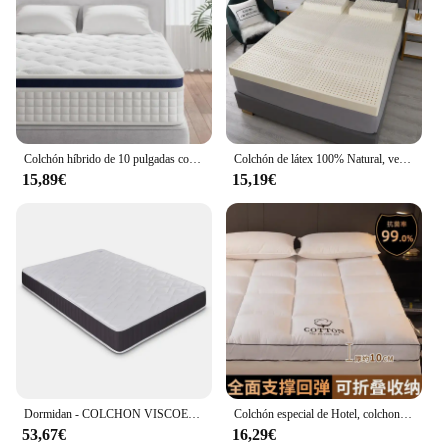
Colchón híbrido de 10 pulgadas con espuma de presión cero, colchón de resorte interior para alivio de presión,
Colchón de látex 100% Natural, venta al por mayor, estera de tatami superior de lujo para hotel en casa de estudiantes, alfombrillas de látex de regalo real
15,89€
15,19€
Dormidan - COLCHON VISCOELASTICO BRISA - Tejido Damasco con Tratamiento Aloe Vera | Comodidad, Suavidad y Frescura
Colchón especial de Hotel, colchoneta gruesa para el hogar, cama individual, colchón doble, dormitorio, estudiantes, alquiler, colchón especial, cojín suave
53,67€
16,29€