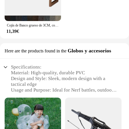
Cojín de Banco grueso de 3CM, colchón largo, tamaño personalizado, almohadilla de asiento de sofá, almohadillas decorativas de ventana de Bahía de silla de jardín, almohada de columpios
11,39€
Globos y accesorios
Here are the products found in the
Specifications:
Material: High-quality, durable PVC
Design and Style: Sleek, modern design with a
tactical edge
Usage and Purpose: Ideal for Nerf battles, outdoor
play, and recreational activities
Performance and Property: Built to withstand
rigorous play, ensuring longevity
Parts and Accessories: Comes with a variety of sets
and accessories for customization
Applicable People: Suitable for all ages, perfect for