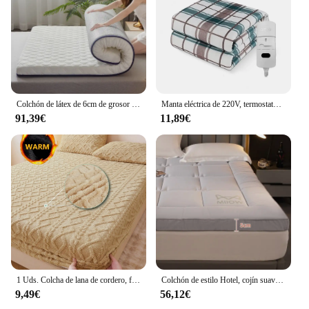
Colchón de látex de 6cm de grosor para el hogar, dormitorio de estudiantes, cama individual suave
Manta eléctrica de 220V, termostato automático más grueso, manta calefactora eléctrica, calentador corporal, colchón térmico para habitación, manta calefactable
91,39€
11,89€
1 Uds. Colcha de lana de cordero, funda de colchón suave y cómoda, ropa de cama, colcha a prueba de polvo, protector de colchón cálido para otoño e invierno
Colchón de estilo Hotel, cojín suave para el hogar, dormitorio, Tatami, colchón grueso, almohadilla para dormir, colchón individual doble, Vrzone, 1 ud.
9,49€
56,12€