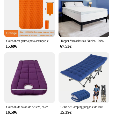
Colchoneta gruesa para acampar, colchón inflable ultraligero para 1-2 personas, cama de aire, colchón de aire plegable con almohada
Topper Viscoelastico Nucleo 100% Viscoelastica Fabricado en España Alivia Tensiones Musculares Sobrecolchon Desenfundable y Lavable Transpirable y Antiacaros
15,69€
67,53€
Colchón de salón de belleza, colchoneta gruesa, cojín de cama, colchón antideslizante, colchoneta de cama para salón de belleza de hospital, almohadilla de cama de masaje con agujero
Cuna de Camping plegable de 190x71cm para adultos, cuna portátil con colchón, cama de cuna resistente al aire libre para campamento con bolsa de transporte
16,59€
15,39€