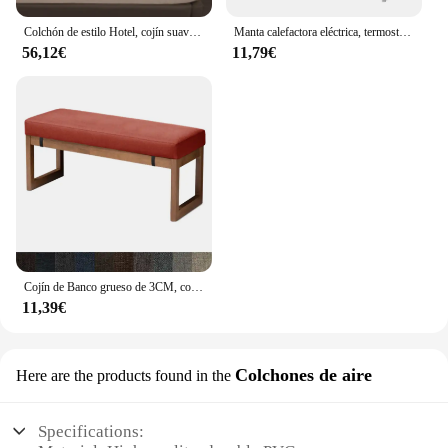
Colchón de estilo Hotel, cojín suave para el hogar, dormitorio, Tatami, colchón grueso, almohadilla para dormir, colchón individual doble, Vrzone, 1 ud.
Manta calefactora eléctrica, termostato automático, calentador de doble cuerpo, colchón de cama, enchufe europeo, alfombras eléctricas calentadas de 220V
56,12€
11,79€
Cojín de Banco grueso de 3CM, colchón largo, tamaño personalizado, almohadilla de asiento de sofá, almohadillas decorativas de ventana de Bahía de silla de jardín, almohada de columpios
11,39€
Colchones de aire
Here are the products found in the
Specifications: