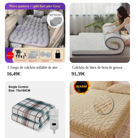
1 Juego de colchón inflable de aire para coche, cama de viaje de 135x70cm, asiento trasero de coche, colchón para maletero, cama de aire, estera de camping, cama enrollable para coche
Colchón de látex de 6cm de grosor para el hogar, dormitorio de estudiantes, cama individual suave
16,49€
91,39€