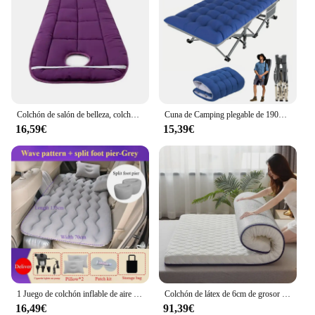
Colchón de salón de belleza, colchoneta gruesa, cojín de cama, colchón antideslizante, colchoneta de cama para salón de belleza de hospital, almohadilla de cama de masaje con agujero
Cuna de Camping plegable de 190x71cm para adultos, cuna portátil con colchón, cama de cuna resistente al aire libre para campamento con bolsa de transporte
16,59€
15,39€
1 Juego de colchón inflable de aire para coche, cama de viaje de 135x70cm, asiento trasero de coche, colchón para maletero, cama de aire, estera de camping, cama enrollable para coche
Colchón de látex de 6cm de grosor para el hogar, dormitorio de estudiantes, cama individual suave
16,49€
91,39€