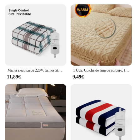
Manta eléctrica de 220V, termostato automático más grueso, manta calefactora eléctrica, calentador corporal, colchón térmico para habitación, manta calefactable
1 Uds. Colcha de lana de cordero, funda de colchón suave y cómoda, ropa de cama, colcha a prueba de polvo, protector de colchón cálido para otoño e invierno
11,89€
9,49€