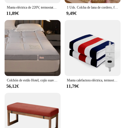
Manta eléctrica de 220V, termostato automático más grueso, manta calefactora eléctrica, calentador corporal, colchón térmico para habitación, manta calefactable
1 Uds. Colcha de lana de cordero, funda de colchón suave y cómoda, ropa de cama, colcha a prueba de polvo, protector de colchón cálido para otoño e invierno
11,89€
9,49€
Colchón de estilo Hotel, cojín suave para el hogar, dormitorio, Tatami, colchón grueso, almohadilla para dormir, colchón individual doble, Vrzone, 1 ud.
Manta calefactora eléctrica, termostato automático, calentador de doble cuerpo, colchón de cama, enchufe europeo, alfombras eléctricas calentadas de 220V
56,12€
11,79€