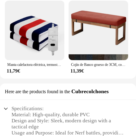
Manta calefactora eléctrica, termostato automático, calentador de doble cuerpo, colchón de cama, enchufe europeo, alfombras eléctricas calentadas de 220V
Cojín de Banco grueso de 3CM, colchón largo, tamaño personalizado, almohadilla de asiento de sofá, almohadillas decorativas de ventana de Bahía de silla de jardín, almohada de columpios
11,79€
11,39€
Cubrecolchones
Here are the products found in the
Specifications:
Material: High-quality, durable PVC
Design and Style: Sleek, modern design with a
tactical edge
Usage and Purpose: Ideal for Nerf battles, providing