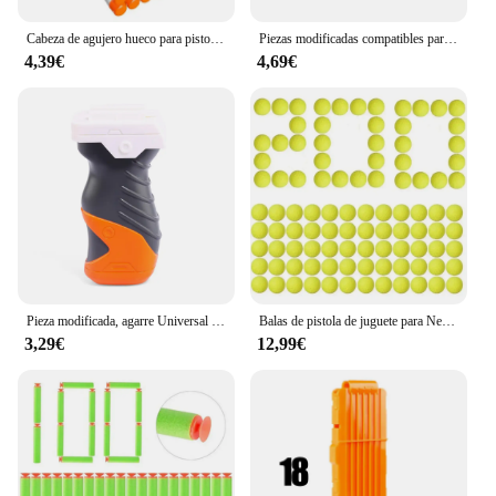
Cabeza de agujero hueco para pistola de juguete Nerf, 100/200 piezas, EVA, 7,2 cm, blanco, luminoso
Piezas modificadas compatibles para la serie Nerf Elite, miras de tubo frontal adecuadas para juguetes de niños, juguetes de pistola para niños
4,39€
4,69€
Pieza modificada, agarre Universal para Nerf n-strike Elite Series, accesorios, agarre Universal para accesorios de pistola de juguete Nerf, novedad de 2020
Balas de pistola de juguete para Nerf Rival, balas de pistola de dardos de juguete para Nerf Rival, Apolo Zeus, 25/400 rondas
3,29€
12,99€