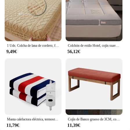
1 Uds. Colcha de lana de cordero, funda de colchón suave y cómoda, ropa de cama, colcha a prueba de polvo, protector de colchón cálido para otoño e invierno
Colchón de estilo Hotel, cojín suave para el hogar, dormitorio, Tatami, colchón grueso, almohadilla para dormir, colchón individual doble, Vrzone, 1 ud.
9,49€
56,12€
Manta calefactora eléctrica, termostato automático, calentador de doble cuerpo, colchón de cama, enchufe europeo, alfombras eléctricas calentadas de 220V
Cojín de Banco grueso de 3CM, colchón largo, tamaño personalizado, almohadilla de asiento de sofá, almohadillas decorativas de ventana de Bahía de silla de jardín, almohada de columpios
11,79€
11,39€