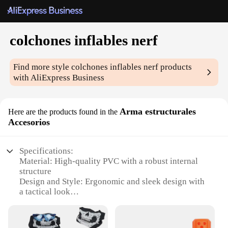
colchones inflables nerf
Find more style
colchones inflables nerf
products
with AliExpress Business
Arma estructurales
Here are the products found in the
Accesorios
Specifications:
Material: High-quality PVC with a robust internal
structure
Design and Style: Ergonomic and sleek design with
a tactical look
Usage and Purpose: Ideal for intense Nerf battles
and gaming scenarios
Typical Adaptive Scenario: Suitable for both indoor