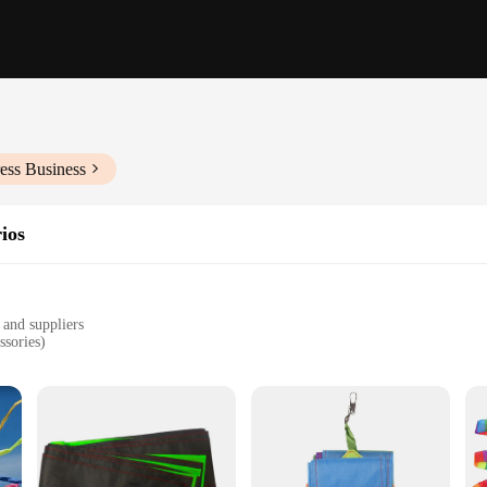
ess Business
ios
 and suppliers
ssories)
obbyists
ecure rocket assembly
xy resin that ensures a strong and durable bond between rocket components. The