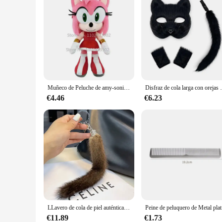
Muñeco de Peluche de amy-sonic, muñeco de felpa suave, amy-sonic, nudillos rosas, colas, sombra, erizo, 30cm
Disfraz de cola larga con orejas de gato, máscara d
€4.46
€6.23
LLavero de cola de piel auténtica de visón, colgante suave para bolso, etiqueta Lisa para coche
Peine de pel
€11.89
€1.73