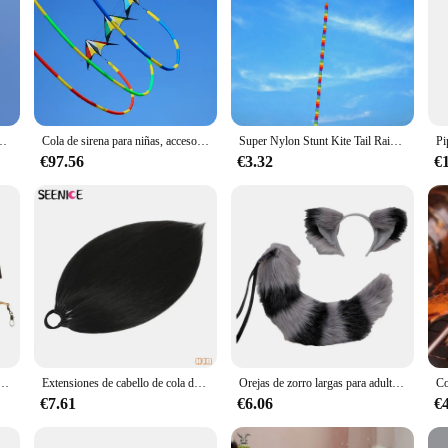
on el equilibrio de la cometa y la estabilidad, efectos especiales, colgante de cola voladora de cometa
Cola de sirena para niñas, accesorio de nailon suave para cometa, deportes, cometa, volador, tela arcoíris de nailon, accesorios para exteriores, fábrica y bar
Super Nylon Stunt Kite Tail Rainbow Line accesorio de cometa juguete para niños
€97.56
€3.32
€
cesorio para cometas de acrobacias, deportes al aire libre, calcetín de viento giratorio y antidesgarro
Extensiones de cabello de cola de caballo sintética recta, cabello Natural, cola falsa para mujeres, cola superior de caballo, coleta falsa blanca y negra
Orejas de zorro largas para adultos y niños, juguetes de Cosplay para Halloween, sombreros de fiesta
€7.61
€6.06
€