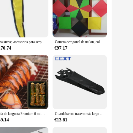
Pipa suave, accesorios para serpentinas de cola de pipa, pipas voladoras para adultos, pipas de viento grandes para adultos, puf de aire
Cometa octogonal de nailon, cola RIPSTOP, 2M, 20M, novedad
170.74
€97.17
Cola de langosta Premium 6 mi 110-120g 4 onzas, cola de estrella de langosta acicalada para regalo, comida de camping
Guardabarros trasero más largo extendido modificado para SurRon Light Bee S y Light Bee X Universal Extra largo Dirt Pit guardabarros trasero
49.14
€13.81