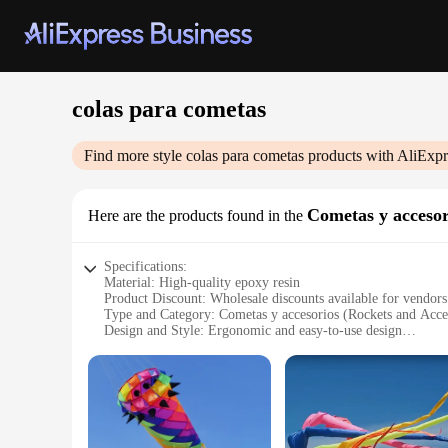
colas para cometas
Find more style
colas para cometas
products with AliExpr
Cometas y accesor
Here are the products found in the
Specifications:
Material: High-quality epoxy resin
Product Discount: Wholesale discounts available for vendors
Type and Category: Cometas y accesorios (Rockets and Acce
Design and Style: Ergonomic and easy-to-use design
Usage and Purpose: Ideal for model rocket enthusiasts and h
Performance and Property: Strong adhesive properties for s
Parts and Accessories: Comprehensive sets for sale
Features:
**Durable and Reliable Adhesive**
Our colas para cometas are formulated with a high-grade epo