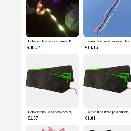
Cola de tubo blanca colorida 3D para cometas LED, cometas de parafoil, mantaray delta, cometas grandes y suaves que volan con luces, 10m, 15m, 20m
Correa de cola de borla de tubo giratorio de arco iris de 4/10M, ayuda c
€38.77
€13.16
Cola de tubo Delta para cometa, calcetín de viento para exteriores con gancho de conector, fácil conexión y Ripstop, cuerda única, accesorio para cometa, 1 ud.
Cola de tubo largo para cometa, ac
€1.57
€1.81