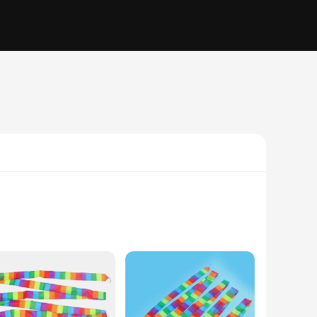
 adhesive is designed to withstand the rigors of launch and