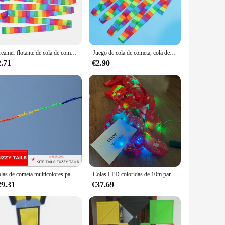
that your rockets will remain intact during flight, allowing
project. The adhesive is easy to apply, providing a secure
ed modelers, ensuring that you have everything you need to
Streamer flotante de cola de cometa al aire libre, accesorios ostentosos, cola giratoria nacarada, Streamer flotante para bricolaje, colgante de cometa, 10 M
Juego de cola de cometa, cola de cometa Streamer de 10 M para volar, accesorios para exteriores, colas giratorias flotantes para vuelo
2.71
€2.90
ort those who are passionate about sharing their love for
dors and suppliers can thrive. With our colas para cometas,
Colas de cometa multicolores para diferentes cometas, 15 pies de largo, 4,5 m de alta calidad
Colas LED coloridas de 10m para cometa delta grande, 3D, suave, inflable, volando con luces
29.31
€37.69