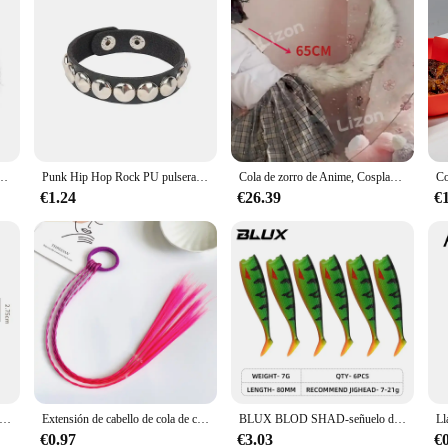
e pelo de piel sintética de 4 piezas, Lobo peludo, zorro, cuello de fiesta de Halloween, Cosplay de lobo
Punk Hip Hop Rock PU pulsera de cuero Unisex cadena de moda cráneo pentagrama remache pulsera accesorios de joyería de fiesta
Cola de zorro de Anime, Cosplay, cola eléctrica, Control remoto inalámbrico, cola de zorro blanca, colas de animales negras, orejas, cola grande peluda hecha a mano
€1.24
€26.39
€
uquero de Metal plateado de acero inoxidable de alta calidad, peine de corte de pelo para salón de peluquería para hombres y mujeres
Extensión de cabello de cola de caballo trenzada para niños, cinturón elástico de cola de caballo de color sintético, iridiscencia, 45cm
BLUX BLOD SHAD-señuelo de pesca suave de 80mm y 105mm, Jighead, cola negra, pececillo, cebo de silicona Artificial, equipo de Swimbait para lubina de agua salada
€0.97
€3.03
€