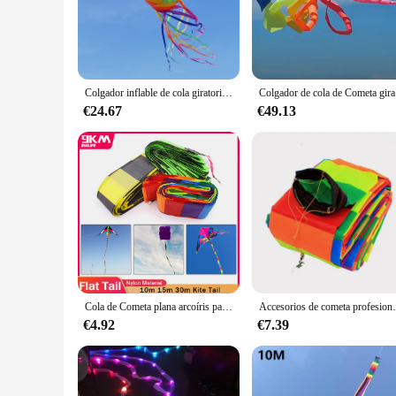
reassembly, providing peace of mind for both casual hobbyist
for a more enjoyable and reliable experience.
**Versatile and Convenient for All**
Whether you're a seasoned professional or a newcomer to the 
hold that is both quick and reliable. The comprehensive sets
Colgador inflable de cola giratoria para cometas profesionales, Cometa suave de arcoíris, duradera y resistente a roturas, 3D, 3,5 M
Colgador de c
construct and launch your rockets with confidence.
€24.67
€49.13
**Support for the Model Rocket Community**
We understand the importance of a strong community in the m
model rockets. Our commitment to the community extends bey
you're not just purchasing a product; you're investing in the
Cola de Cometa plana arcoíris para Delta, 9KM, 10m ~ 30m, línea única, serpentinas de cometa, cola de pie para añadir accesorios de repuesto, colas largas
Accesorios de cometa profesional para
€4.92
€7.39