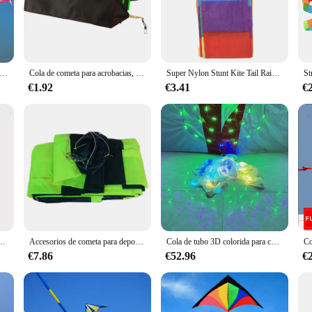
s and seasoned model rocket enthusiasts. The resilience of our adhesive ensures 
world of model rockets, our colas para cometas are the perfect choice for your 
 available for sale are tailored to meet the needs of both beginners and advanc
ola de Cometa giratorio 3D de arcoíris, accesorio suave para actuaciones en la playa y al aire libre, fácil de volar y resistente a las roturas, 6,5 M
Cola de cometa para acrobacias, tubo de cometa para Delta, línea única/línea Dual, cometa para niños, juego de playa, fiesta, deporte al aire libre, accesorios de cometa QX2D
Super Nylon Stunt Kite Tail Rainbow Line Kite accesorio para niños juguete
€1.92
€3.41
€
odel rocket world. That's why we offer wholesale and vendor discounts to supp
ond just the adhesive; we aim to foster a collaborative environment where ven
 future of model rocketry.
 niños, cola de tubo para Delta KIte, Stunt, software, 3D arcoíris, 10-30m
Accesorios de cometa para deportes al aire libre, 10m, negro con 3D verde/cola de tubo para Delta Kite/Stunt /software para cometas para niños Gif
Cola de tubo 3D colorida para cometas LED, parafoil todo en alto brillo con cambio de color y velocidad, mantaray delta, 20m
€7.86
€52.96
€