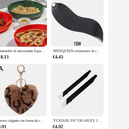
Contenedor de microondas Aqua wave of moisture rock, cola larga
MISSQUEEN-extensiones de cabello sintético para mujer, cola de caballo liso con pelo largo y de 24 pulgadas, adecuado para uso diario
18.13
€4.43
Llavero colgante con forma de corazón de melocotón mullido de felpa con patrón de leopardo Multicolor, llaveros de dibujos animados lindos, llavero de coche, moda
YUXIANG F07 UH-1HUEY 1:34 piezas de helicóptero batería hélice principal cola Rotor Shell Rotor mandril cola accesorios de placa principal
0.91
€4.92