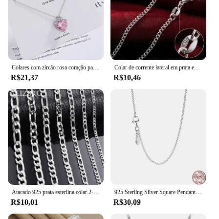
Colares com zircão rosa coração para mulheres, corrente no pescoço 925 prata esterlina, joias de luxo, ofertas por atacado, novos
Colar de corrente lateral em prata esterlina 925 para homens e mulheres, joias de casamento, 2mm largura, 40-75cm comprimento, moda
R$21,37
R$10,46
Atacado 925 prata esterlina colar 2-12mm de largura 40-75cm longa corrente lagosta fecho masculino e feminino jóias de noivado
925 Sterling Silver Square Pendant Necklace, Fit Original Pandora, Presentes de Jóias Clássicos, Brilhante, Redondo, Corações, DIY, Casal
R$10,01
R$30,09