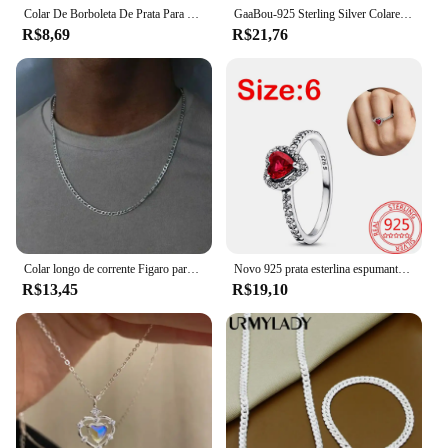
Colar De Borboleta De Prata Para Mulheres, Pingente De Cristal De Zircão, Corrente De Cristal Menina, Jóias De Festa
GaaBou-925 Sterling Silver Colares com Pingentes De Coração De Zircão Para Mulheres, Jóias Designer De Luxo, Itens Femininos, Presente
R$8,69
R$21,76
Colar longo de corrente Figaro para mulheres e homens, joias Hip Hop, prata 925, 4mm, 40-75cm
Novo 925 prata esterlina espumante coração halo pingente collier colar coração vermelho anel redondo hoop brincos feminino conjunto de jóias presente
R$13,45
R$19,10