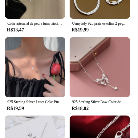
Colar artesanal de pedra lunar zircão para mulheres luar simples pingente em forma de coração presente de casamento prata esterlina 925, por atacado
Urmylady 925 prata esterlina 2 peça 6mm completa lateral corrente colar pulseira para mulheres conjuntos de jóias moda masculina presente de casamento
R$13,47
R$19,99
925 Sterling Silver Letter Colar Pingente, Zircão Brilhante, Colarinho Cadeia, Seu Nome, Jóias De Casamento, Presente De Aniversário
925 Sterling Silver Bow Colar de Pingente para Mulheres, Contas Exquisite Cadeia, Acessórios Finos De Luxo, Presentes De Festa De Casamento, NK181
R$19,59
R$18,02