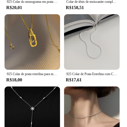
925 Colar do monograma em prata esterlina para mulheres, pingente inicial, gargantilha, joias finas, presente de festa, moda, novo
Colar de tênis de moissanite completo com certificado 3-5mm tamanho gradiente colares de diamante para mulheres 925 prata esterlina corrente de pescoço
R$20,01
R$158,51
925 Colar de prata esterlina para mulheres, pingente de forma geométrica, corrente de clavícula brilhante, joalheria fina, nova marca
925 Colar de Prata Esterlina com Contas Geométricas Simples para Mulheres, Gargantilha Brilhante e Delicada, Cadeia Clavícula, Jóias da Moda
R$18,00
R$17,61