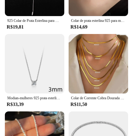
925 Colar de Prata Esterlina para Mulheres Brilhante, Delicado, Estrelas Múltiplas, Pingente Longo, Corrente de Clavícula, Presentes de Festa
Colar de prata esterlina 925 para mulheres, gargantilha estilo simples, corrente clavícula, joias requintadas, presentes de aniversário, para enviar
R$19,81
R$14,69
Modian-mulheres 925 prata esterlina colar com pingente de zircão corte geométrico, jóias simples para casamento e noivado
Colar de Corrente Cobra Dourada para Mulheres e Homens, Gargantilha Espinha de Herringbone, Correntes de Pescoço 925 Prata Esterlina, Trend Jewelry Gift, 2024
R$33,39
R$11,50