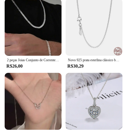
is an excellent choice for wholesale and vendor
purchases. Its durable construction and stylish
design make it a popular choice among retailers
looking to offer high-quality, fashion-forward
jewelry to their customers. With its competitive
pricing and attractive packaging, this collar is sure
to be a hit with your clientele.
2 peças Joias Conjunto de Corrente Grumet Colar e Pulseira Moda Masculina Banhadas a Prata Aço Inox 316L 2.0 mm kit
Novo 925 prata esterlina clássico brilhante em forma de coração arco quadrado colar luxo requintado charme jóias femininas presentes surpresa
R$26,00
R$30,29