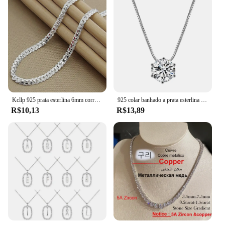
Kcllp 925 prata esterlina 6mm corrente lateral 8/18/20/22/24 Polegada colar para mulher masculino moda casamento noivado jóias presente
925 colar banhado a prata esterlina para mulheres, AAA zircão, corrente de clavícula, versátil, único, espumante, jóias casamento, quente, por atacado
R$10,13
R$13,89