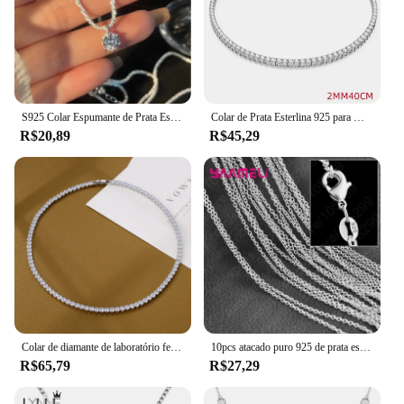
S925 Colar Espumante de Prata Esterlina para Mulheres, Pingente de Diamante Branco Redondo, Corrente Galáctica, Leve, Luxo, Joia Popular
Colar de Prata Esterlina 925 para Mulheres, Corrente De Zircão, Charme De Noivado Simples, Jóias De Casamento, Fashion, 2mm, 4mm
R$20,89
R$45,29
Colar de diamante de laboratório feminino, ouro branco, colares de festa de casamento, tênis nupcial, joias da moda, 4mm
10pcs atacado puro 925 de prata esterlina charme elo da cadeia colar de jóias com forte suave fechos de lagosta 16-30 polegadas
R$65,79
R$27,29