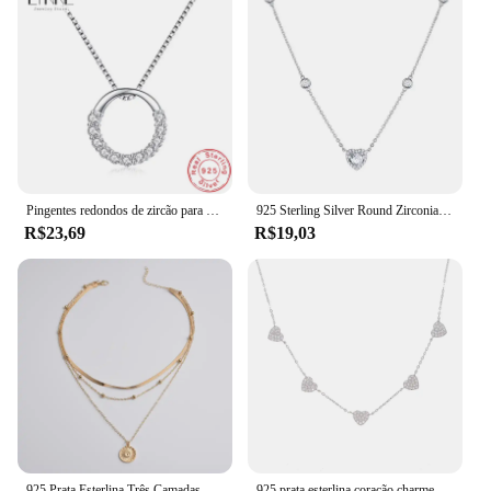
Pingentes redondos de zircão para mulheres 925 jóias de prata esterlina círculo de strass semi fina gargantilha de corrente de clavícula nova moda
925 Sterling Silver Round Zirconia Colar para Mulheres, Delicado Charme, Coração Pingente, Gargantilha, Presente de Aniversário, Jóias, Novo
R$23,69
R$19,03
925 Prata Esterlina Três Camadas Colar Redondo para Mulheres, Simples Corrente Cobra, Charme Bola, Jóias Requintadas, Presente para Festa
925 prata esterlina coração charme pingente colar, delicada cadeia corações colar, bonito danity, presente de Natal, 35 + 10cm