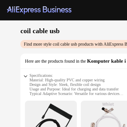
coil cable usb
Find more style
coil cable usb
products with AliExpress B
Komputer kable i 
Here are the products found in the
Specifications:
Material: High-quality PVC and copper wiring
Design and Style: Sleek, flexible coil design
Usage and Purpose: Ideal for charging and data transfer
Typical Adaptive Scenario: Versatile for various devices
Shape or Size or Weight or Quantity: Compact and lightweigh
Performance and Property: Durable and efficient charging ca
Features:
**Versatile and Convenient**
The coil cable USB is an essential accessory for anyone who v
and clutter. Whether you're at home, in the office, or on the 