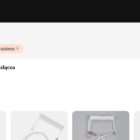
usiness
złącza
t, with multiple sets available
pabilities
alues convenience and versatility. Its unique coil design ensures that the cabl
go, this cable is designed to keep your devices charged and connected. With its l