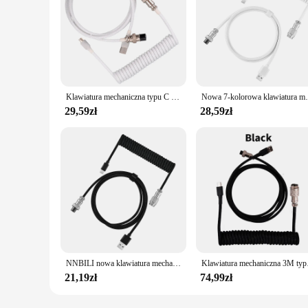
Klawiatura mechaniczna typu C kabel spiralny przewód klawiatury USB klawiatura mechaniczna Aviator komputer stacjonarny złącze lotnicze
Nowa 7-kolorowa klawiatura mechaniczna typu C 
29,59zł
28,59zł
NNBILI nowa klawiatura mechaniczna Usb C klawiatura kabel spiralny przewód mechaniczna klawiatura Aviator komputer stacjonarny złącze lotnicze
Klawiatura mechaniczna 
21,19zł
74,99zł