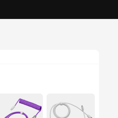
e can be easily wrapped around objects, preventing tangles
ightweight and compact structure, it's perfect for travel,