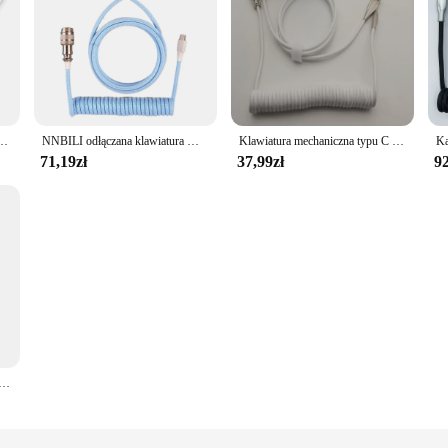
Kabel spiralny Klawiatura mechaniczna USB Aviator Komputer stacjonarny Złącze lotnicze Przewód
NNBILI odłączana klawiatura Mecanico Aviator USB C kabel spiralny złącze przewodu akcesoria komputerowe bardzo szybka transmisja danych
Klawiatura mechaniczna typu C Kabel spiralny Przewód Port USB Kabel spiralny Aviator Komputer stacjonarny Klawiatura do gier Akcesoria
71,19zł
37,99zł
92
3M typu C kabel spiralny przewód klawiatury USB klawiatura mechaniczna Aviator komputer stacjonarny złącze lotnicze