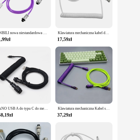
ar, ensuring that your devices are always charged and ready
lexibility allows for a wide range of motion, reducing the risk
NNBILI nowa niestandardowa klawiatura mechaniczna typu C kabel spiralny klawiatura mechaniczna USB drut sprężynowy komputer stacjonarny lotnictwo Connecto
Klawiatura mechaniczna kabel danych typ-c na USB zwinięty sprężynowy przewód Aviator 1.5-3m
,99zł
17,59zł
wholesale availability, you can provide your clients with a
eet the demands of your customers, whether they're for
LANO USB A do typu C do mechanicznej klawiatury do gier z podwójnym rękawem i odłączanym zwijanym kablem zasilającym Aviator GX16
Klawiatura mechaniczna Kabel spiralny Przewód USB typu C Kabel spiralny Aviator Komputer stacjonarny Klawiatura do gier Akcesoria
8,19zł
37,29zł