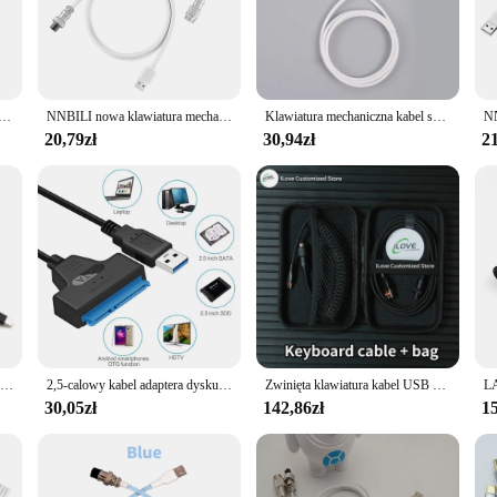
ssary bulk.
able USB is built to last. The robust construction withstands daily wear and te
trical conductivity, ensuring efficient charging and data transfer. The cable's f
typu C kabel spiralny z przewodem klawiatura USB klawiatura mechaniczna Aviator komputer stacjonarny złącze lotnicze 3M
NNBILI nowa klawiatura mechaniczna kabel spiralny USB C przewód klawiatury klawiatura mechaniczna Aviator komputer stacjonarny złącze lotnicze
Klawiatura mechaniczna kabel spiralny przewód typu C Port USB Aviator kabel zwijany do pulpitu gry komputerowe klawiatury akcesoria
20,79zł
30,94zł
21
le to offer your customers, this coil cable USB is an excellent choice. With its 
sfer needs. The multiple sets available ensure that you have enough cables to m
 ideal addition to any product line, offering both functionality and style.
Ręcznie robiony Paracord i USB-A z podwójnym rękawem dla zwierząt domowych, aby USB-C kabel spiralny typu C do mechanicznej klawiatury z lotnikiem gx16.
2,5-calowy kabel adaptera dysku twardego USB Easy Drive Dysk twardy Easy Drive Line SATA22 Pin String Oral Line
Zwinięta klawiatura kabel USB C do mechaniczna klawiatura do gier dwurękawowego drutu z odłączanym metalowym złączem lotnika do ładowania
30,05zł
142,86zł
15