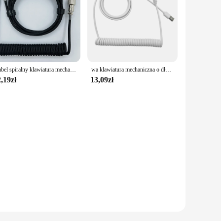
Kabel spiralny klawiatura mechaniczna Aviator kabel typu C do złącza USB klawiatura przewód lotniczy do akcesoriów do klawiatury do gier
wa klawiatura mechaniczna o długości 1,5 m. Сwinięty przewód lotniczy typu C na kabel USB. Akcesoria do klawiatury
,19zł
13,09zł