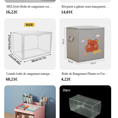
MELStyle-Boîte de rangement cosmétique, bureau en spanTable, rouge à lèvres, produits de soin de la peau, tri T1
Récipient à gâteau semi-transparent rectangulaire avec poignée, boîte d'emballage, stockage d'aliments secs et frais, grille à pain
16,22€
14,01€
Grande boîte de rangement transparente, vitrine ennemi, vitrine de casque et de livre, présentoir anti-poussière pour bijoux, organisateur de doigts, boîte en acrylique
Boîte de Rangement Pliante en Forme de Cube pour Jouets d'Enfant, mir en Tissu pour Animal de Dessin Animé, Bacs pour Pépinière
68,21€
4,22€