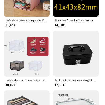
Boîte de rangement transparente MELRabbit pour enfants, porte-stylo créatif à 2 couches, bureau de chambre à coucher, bureau d'étudiant, filles, 1PC
Boîtier de Protection Transparent en PVC pour Jouet de Voiture, Étui Anti-Poussière, Vitrine de Rivière x 43x82mm, 20/25/50 Pièces, 1/64
11,94€
14,19€
Boîte à chaussures en acrylique transparent, affichage en plastique, assemblage mural de chaussures haut de gamme, armoire de rangement en plastique dur
Petite boîte de rangement d'argent en métal avec couvercle verrouillable, serrure à clé, évaluation d'argent pour enfants, jouets avec poignée, 4.5 po x 3.35 po, 1PC
30,07€
17,11€