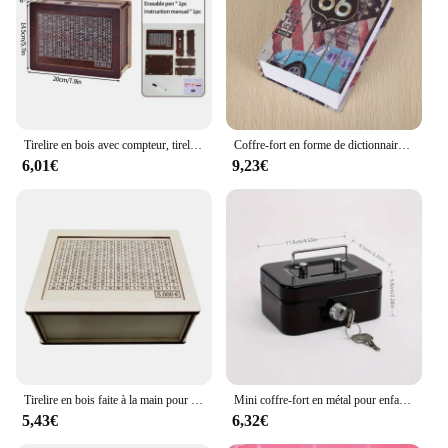
Tirelire en bois avec compteur, tirelire avec short d'épargne, 1000 euros, 3000 euros, 5000/10000 euros
Coffre-fort en forme de dictionnaire, caisse de sécurité pour objets de valeur, serrure à clé, livre secret, simulation de code et d'argent
6,01€
9,23€
Tirelire en bois faite à la main pour enfants et adultes, tirelire décorative réutilisable avec cible et chiffres
Mini coffre-fort en métal pour enfants, tirelire, coffre-fort, caisse de sécurité, robuste, portable, collection de pièces de monnaie
5,43€
6,32€