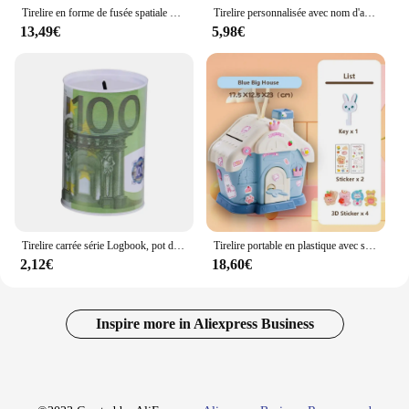
Tirelire en forme de fusée spatiale polyvalente pour enfants, tirelire mignonne avec autocollant de dessin animé, tirelire en plastique, jouet cadeau pour enfants
Tirelire personnalisée avec nom d'animaux safari arc-en-ciel pour enfants, tirelire en bois, caisse de collection de pièces de monnaie, cadeau pour enfants
13,49€
5,98€
Tirelire carrée série Logbook, pot d'économie d'argent, boîte à monnaie, cadeau, décoration de la maison, tirelire, épargne, billet de banque, 18 assiettes
Tirelire portable en plastique avec serrure à clé pour enfants et adultes, tirelire créative pour étudiants, pot d'épargne sûr, chambre plus lente, maison, cadeau
2,12€
18,60€
Inspire more in Aliexpress Business