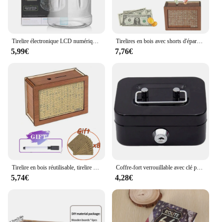
Tirelire électronique LCD numérique, compteur de pièces, comptage de pièces, boîte d'économie d'argent, pot de pièces de monnaie, boîte de rangement pour USD, Euro, cadeaux d'argent
Tirelires en bois avec shorts d'épargne et figurines, boîtes à billets en dollars, réutilisables, assemblées, décorations pour la maison
5,99€
7,76€
Tirelire en bois réutilisable, tirelire faite à la main, tirelire avec objectif d'économie et chiffres pour vérifier l'habmusicale de l'économie du canton
Coffre-fort verrouillable avec clé pour enfants, tirelire portable, petite serrure de sécurité en métal, boîtes à monnaie robustes
5,74€
4,28€