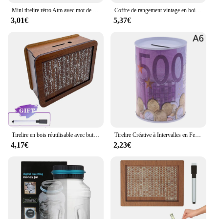
Mini tirelire rétro Atm avec mot de passe rotatif, pièces de monnaie, coffre-fort, dépôt automatique, billet de banque, cadeau de Noël
Coffre de rangement vintage en bois avec serrure, coffre décoratif
3,01€
5,37€
Tirelire en bois réutilisable avec but d'économie et chiffres, tirelire, 1000, 2000, 3000/5000 euros
Tirelire Créative à Intervalles en Fer Blanc pour Décoration de Maison, Tirelire, Euro, Dollar, Image, Épargne Domestique, 1 Pièce
4,17€
2,23€