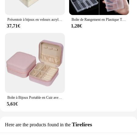
Présentoir à bijoux en velours acrylique empilable pour femme, boîte de rangement pour boucles d'oreilles, collier, bracelets, étui porte-bijoux, évaluateur avec 3 sorties de proximité
Boîte de Rangement en Plastique Transparent pour Bijoux, Compartiment Réglable, Conteneur pour Perles, Boucles d'Oreilles, Rectangulaire
37,71€
1,28€
Boîte à Bijoux Portable en Cuir avec Fermeture Éclair, Étui de Voyage, Cadeaux pour Femme, Boucles d'Oreilles, 1 Pièce
5,61€
Tirelires
Here are the products found in the