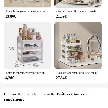
Boîte de rangement cosmétique de grande capacité, outil de maquillage multifonctionnel transparent MEL-IQUE Table, produits de soins de la peau
Cosmet Storag Box avec couvercle, grande commode de luxe, organisateur de maquillage, tampons de coton anti-poussière, bijoux, évaluation
33,86€
21,59€
Boîte de rangement cosmétique en plastique, mallette de maquillage, conteneur de bijoux, porte-pinceau, organisateurs
Boîte de rangement de bureau multicouche, armoire multicouche, décoration de cheveux, cosmétiques, bijoux
4,28€
27,84€
Boîtes et bacs de
Here are the products found in the
rangement