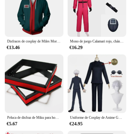
Disfraces de cosplay de Miles Morales para hombres, chaqueta con cremallera con impresión 3D, sudaderas con capucha de anime, sudaderas con capucha verdes, ropa de Halloween
Mono de juego Calamari rojo, chándal de fiesta para Cosplay, accesorios, juego de rol, disfraz clásico de cinturón de TV coreano, conjunto de máscara completa
€13.46
€16.29
Peluca de disfraz de Miku para hombre de talla europea, conjunto completo de tela de cuero plateado, traje de uniforme de estilo masculino Mikuo
Uniforme de Cosplay de Anime Gojo Satoru, Jujutsu Kaisen Gojo Satoru, uniforme de escuela secundaria, traje de peluca, disfraces de Halloween
€5.67
€24.95