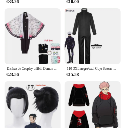
inspired events. These sets are not just for sale; they
€33.26
€10.00
are a ticket to a world of imagination and creativity,
where the possibilities are endless.
Disfraz de Cosplay bilibili Demon Slayer Kochou Kanae, Anime para adultos Kimetsu No Yaiba Shinobu Kochou, ropa de Halloween
110-3XL negro/azul Gojo Satoru Cosplay disfraz parche en el ojo pelucas gafas Anime fiesta de Halloween hombres niños uniformes
€23.56
€15.58