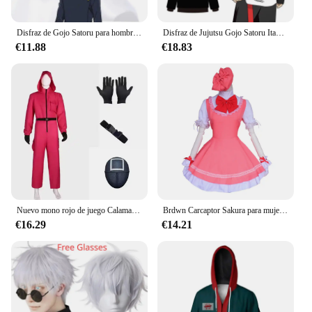
Disfraz de Gojo Satoru para hombre, uniforme de Cosplay, Jujutsu Kaisen, gafas de sol, Geto Suguru
Disfraz de Jujutsu Gojo Satoru Itadori Yuji para adultos, Jersey Unisex, abrigo informal con capucha, chaqueta y pantalones
€11.88
€18.83
Nuevo mono rojo de juego Calamari, chándal de fiesta para Cosplay, accesorios, juego de rol, disfraz clásico de cinturón de TV coreano, conjunto de máscara completa
Brdwn Carcaptor Sakura para mujer, disfraz de Cosplay Sakura Kinomoto, combate, uniforme, delantal, vestido (vestido + sombrero)
€16.29
€14.21