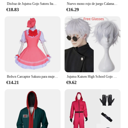
Disfraz de Jujutsu Gojo Satoru Itadori Yuji para adultos, Jersey Unisex, abrigo informal con capucha, chaqueta y pantalones
Nuevo mono rojo de juego Calamari, chándal de fiesta para Cosplay, accesorios, juego de rol, disfraz clásico de cinturón de TV coreano, conjunto de máscara completa
€18.83
€16.29
Brdwn Carcaptor Sakura para mujer, disfraz de Cosplay Sakura Kinomoto, combate, uniforme, delantal, vestido (vestido + sombrero)
Jujutsu Kaisen High School Gojo Satoru disfraz de Cosplay para hombres y mujeres, camisa, pantalones, peluca, uniforme de Halloween, conjuntos completos
€14.21
€9.62