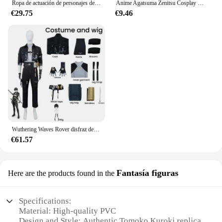
Ropa de actuación de personajes de Anime Hatsune Miku, ropa de Cosplay, falda JK, mismo traje, peluca, accesorios de Halloween
Anime Agatsuma Zenitsu Cosplay traje Kimono Halloween Kleding uniforme de fiesta Pruik Vrouwen niños
€29.75
€9.46
Wuthering Waves Rover disfraz de Cosplay para hombres, traje masculino, peluca, uniforme de Carnaval de Halloween, fiesta de Navidad, nuevo juego
€61.57
Fantasía figuras
Here are the products found in the
Specifications:
Material: High-quality PVC
Design and Style: Authentic Tomoko Kuroki replica