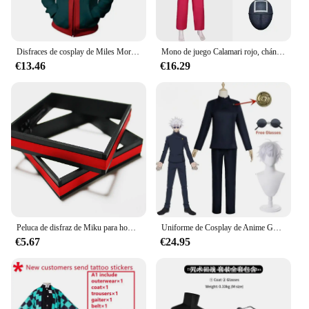
Disfraces de cosplay de Miles Morales para hombres, chaqueta con cremallera con impresión 3D, sudaderas con capucha de anime, sudaderas con capucha verdes, ropa de Halloween
Mono de juego Calamari rojo, chándal de fiesta para Cosplay, accesorios, juego de rol, disfraz clásico de cinturón de TV coreano, conjunto de máscara completa
€13.46
€16.29
Peluca de disfraz de Miku para hombre de talla europea, conjunto completo de tela de cuero plateado, traje de uniforme de estilo masculino Mikuo
Uniforme de Cosplay de Anime Gojo Satoru, Jujutsu Kaisen Gojo Satoru, uniforme de escuela secundaria, traje de peluca, disfraces de Halloween
€5.67
€24.95