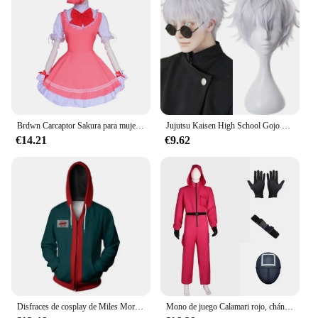
Brdwn Carcaptor Sakura para mujer, disfraz de Cosplay Sakura Kinomoto, combate, uniforme, delantal, vestido (vestido + sombrero)
Jujutsu Kaisen High School Gojo Satoru disfraz de Cosplay para hombres y mujeres, camisa, pantalones, peluca, uniforme de Halloween, conjuntos completos
€14.21
€9.62
Disfraces de cosplay de Miles Morales para hombres, chaqueta con cremallera con impresión 3D, sudaderas con capucha de anime, sudaderas con capucha verdes, ropa de Halloween
Mono de juego Calamari rojo, chándal de fiesta para Cosplay, accesorios, juego de rol, disfraz clásico de cinturón de TV coreano, conjunto de máscara completa