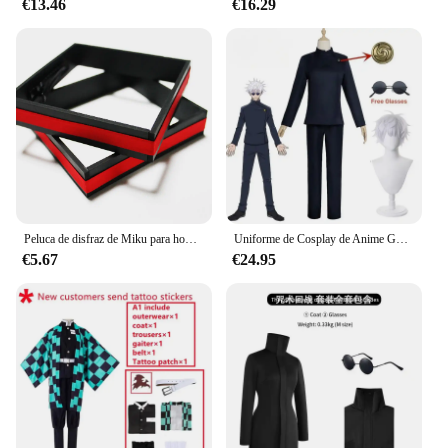
€13.46
€16.29
Peluca de disfraz de Miku para hombre de talla europea, conjunto completo de tela de cuero plateado, traje de uniforme de estilo masculino Mikuo
Uniforme de Cosplay de Anime Gojo Satoru, Jujutsu Kaisen Gojo Satoru, uniforme de escuela secundaria, traje de peluca, disfraces de Halloween
€5.67
€24.95