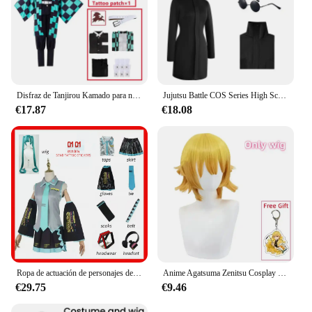
Disfraz de Tanjirou Kamado para niños y adultos, Cosplay de Anime, Demon Slayer, No Yaiba Kimetsu, dibujos animados, regalos para Halloween
Jujutsu Battle COS Series High School Gojo faldas para mujer cosplay y Anime ropa COS para mujer
€17.87
€18.08
Ropa de actuación de personajes de Anime Hatsune Miku, ropa de Cosplay, falda JK, mismo traje, peluca, accesorios de Halloween
Anime Agatsuma Zenitsu Cosplay traje Kimono Halloween Kleding uniforme de fiesta Pruik Vrouwen niños
€29.75
€9.46