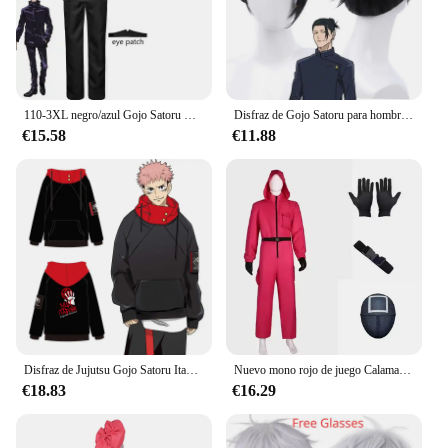
110-3XL negro/azul Gojo Satoru Cosplay disfraz parche en el ojo pelucas gafas Anime fiesta de Halloween hombres niños uniformes
Disfraz de Gojo Satoru para hombre, uniforme de Cosplay, Jujutsu Kaisen, gafas de sol, Geto Suguru
€15.58
€11.88
Disfraz de Jujutsu Gojo Satoru Itadori Yuji para adultos, Jersey Unisex, abrigo informal con capucha, chaqueta y pantalones
Nuevo mono rojo de juego Calamari, chándal de fiesta para Cosplay, accesorios, juego de rol, disfraz clásico de cinturón de TV coreano, conjunto de máscara completa
€18.83
€16.29