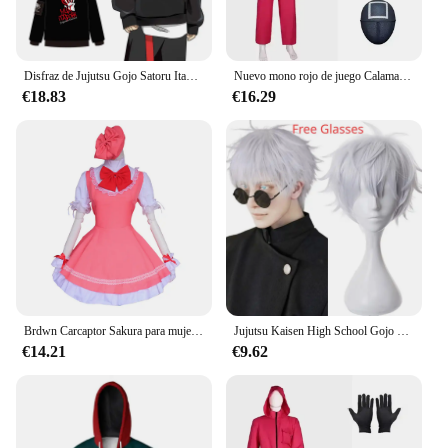
Disfraz de Jujutsu Gojo Satoru Itadori Yuji para adultos, Jersey Unisex, abrigo informal con capucha, chaqueta y pantalones
Nuevo mono rojo de juego Calamari, chándal de fiesta para Cosplay, accesorios, juego de rol, disfraz clásico de cinturón de TV coreano, conjunto de máscara completa
€18.83
€16.29
Brdwn Carcaptor Sakura para mujer, disfraz de Cosplay Sakura Kinomoto, combate, uniforme, delantal, vestido (vestido + sombrero)
Jujutsu Kaisen High School Gojo Satoru disfraz de Cosplay para hombres y mujeres, camisa, pantalones, peluca, uniforme de Halloween, conjuntos completos
€14.21
€9.62