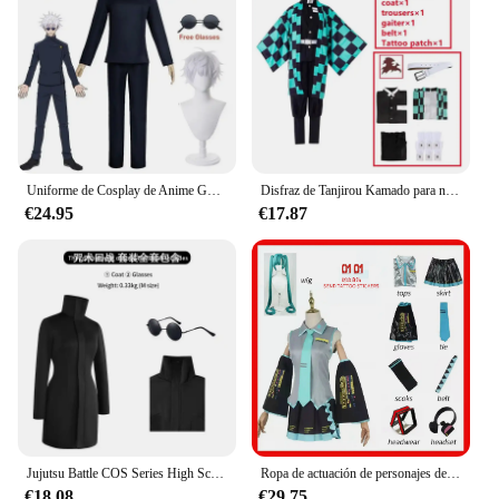
Uniforme de Cosplay de Anime Gojo Satoru, Jujutsu Kaisen Gojo Satoru, uniforme de escuela secundaria, traje de peluca, disfraces de Halloween
Disfraz de Tanjirou Kamado para niños y adultos, Cosplay de Anime, Demon Slayer, No Yaiba Kimetsu, dibujos animados, regalos para Halloween
€24.95
€17.87
Jujutsu Battle COS Series High School Gojo faldas para mujer cosplay y Anime ropa COS para mujer
Ropa de actuación de personajes de Anime Hatsune Miku, ropa de Cosplay, falda JK, mismo traje, peluca, accesorios de Halloween
€18.08
€29.75