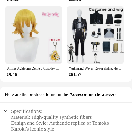
Anime Agatsuma Zenitsu Cosplay traje Kimono Halloween Kleding uniforme de fiesta Pruik Vrouwen niños
Wuthering Waves Rover disfraz de Cosplay para hombres, traje masculino, peluca, uniforme de Carnaval de Halloween, fiesta de Navidad, nuevo juego
€9.46
€61.57
Accesorios de atrezo
Here are the products found in the
Specifications:
Material: High-quality synthetic fibers
Design and Style: Authentic replica of Tomoko
Kuroki's iconic style