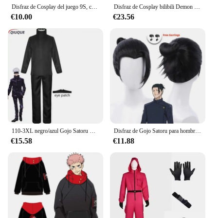
Disfraz de Cosplay del juego 9S, chaqueta de uniforme YoRHa N ° 9 tipo S, pantalones, guantes de máscara ocular, peluca para Halloween Con cómic
Disfraz de Cosplay bilibili Demon Slayer Kochou Kanae, Anime para adultos Kimetsu No Yaiba Shinobu Kochou, ropa de Halloween
€10.00
€23.56
110-3XL negro/azul Gojo Satoru Cosplay disfraz parche en el ojo pelucas gafas Anime fiesta de Halloween hombres niños uniformes
Disfraz de Gojo Satoru para hombre, uniforme de Cosplay, Jujutsu Kaisen, gafas de sol, Geto Suguru
€15.58
€11.88