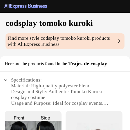
codsplay tomoko kuroki
Find more style
codsplay tomoko kuroki
products
with AliExpress Business
Trajes de cosplay
Here are the products found in the
Specifications:
Material: High-quality polyester blend
Design and Style: Authentic Tomoko Kuroki
cosplay costume
Usage and Purpose: Ideal for cosplay events,
conventions, and themed parties
Performance and Property: Durable and comfortable
for extended wear
Parts and Accessories: Complete set including