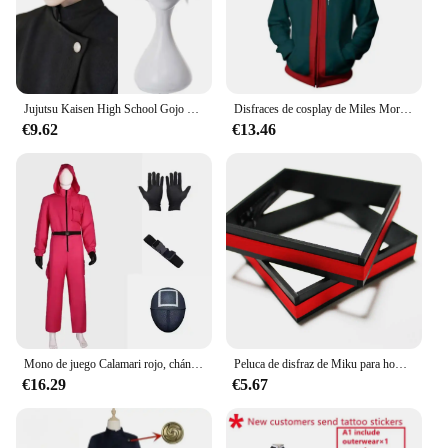
Jujutsu Kaisen High School Gojo Satoru disfraz de Cosplay para hombres y mujeres, camisa, pantalones, peluca, uniforme de Halloween, conjuntos completos
Disfraces de cosplay de Miles Morales para hombres, chaqueta con cremallera con impresión 3D, sudaderas con capucha de anime, sudaderas con capucha verdes, ropa de Halloween
€9.62
€13.46
Mono de juego Calamari rojo, chándal de fiesta para Cosplay, accesorios, juego de rol, disfraz clásico de cinturón de TV coreano, conjunto de máscara completa
Peluca de disfraz de Miku para hombre de talla europea, conjunto completo de tela de cuero plateado, traje de uniforme de estilo masculino Mikuo
€16.29
€5.67