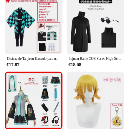
Disfraz de Tanjirou Kamado para niños y adultos, Cosplay de Anime, Demon Slayer, No Yaiba Kimetsu, dibujos animados, regalos para Halloween
Jujutsu Battle COS Series High School Gojo faldas para mujer cosplay y Anime ropa COS para mujer
€17.87
€18.08