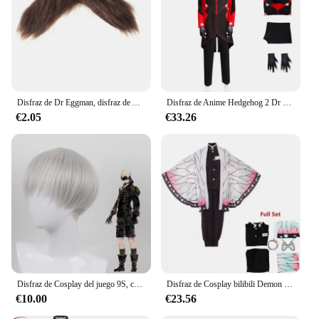
Disfraz de Dr Eggman, disfraz de Anime Hedgehog 2 Ivo Robotnik, ropa de Halloween para hombres, abrigo, gafas, conjunto completo, uniformes de traje de Carnaval
Disfraz de Anime Hedgehog 2 Dr Eggman para hombre, chaqueta y pantalones de Cosplay, uniforme de gabardina Ivo Robotnik, gafas, guantes, ropa de fiesta
€2.05
€33.26
Disfraz de Cosplay del juego 9S, chaqueta de uniforme YoRHa N ° 9 tipo S, pantalones, guantes de máscara ocular, peluca para Halloween Con cómic
Disfraz de Cosplay bilibili Demon Slayer Kochou Kanae, Anime para adultos Kimetsu No Yaiba Shinobu Kochou, ropa de Halloween
€10.00
€23.56