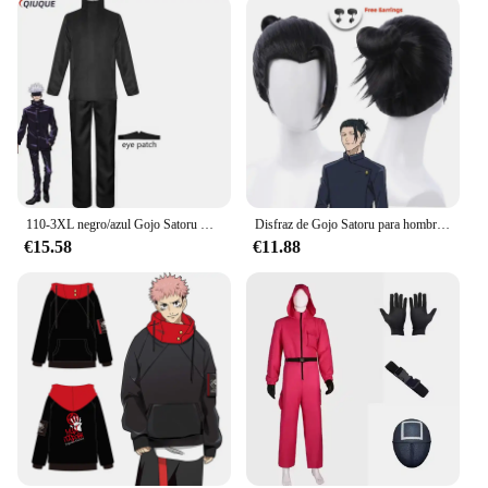
110-3XL negro/azul Gojo Satoru Cosplay disfraz parche en el ojo pelucas gafas Anime fiesta de Halloween hombres niños uniformes
Disfraz de Gojo Satoru para hombre, uniforme de Cosplay, Jujutsu Kaisen, gafas de sol, Geto Suguru
€15.58
€11.88