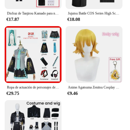
Disfraz de Tanjirou Kamado para niños y adultos, Cosplay de Anime, Demon Slayer, No Yaiba Kimetsu, dibujos animados, regalos para Halloween
Jujutsu Battle COS Series High School Gojo faldas para mujer cosplay y Anime ropa COS para mujer
€17.87
€18.08
Ropa de actuación de personajes de Anime Hatsune Miku, ropa de Cosplay, falda JK, mismo traje, peluca, accesorios de Halloween
Anime Agatsuma Zenitsu Cosplay traje Kimono Halloween Kleding uniforme de fiesta Pruik Vrouwen niños
€29.75
€9.46