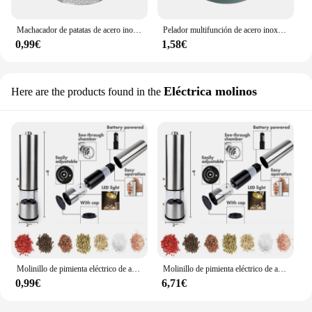
Machacador de patatas de acero inoxidable 304, herramienta de cocina, machacador de fruta de patata dulce roja, triturado
Pelador multifunción de acero inoxidable 2 en 1, herramienta de cocina para el hogar, picadora de patatas y frutas, pelador de doble uso
0,99€
1,58€
Eléctrica molinos
Here are the products found in the
Molinillo de pimienta eléctrico de acero inoxidable, molinillo de especias, sal marina, cocina, barbacoa al aire libre, condimentos, herramientas de cocina de ajuste
Molinillo de pimienta eléctrico de acero inoxidable, molinillo de especias, sal marina, cocina, barbacoa al aire libre, condimentos, herramientas de cocina de ajuste
0,99€
6,71€