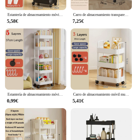
Estantería de almacenamiento móvil, carrito organizador de cocina con ruedas, estantes de baño multicapa, estante de almacenamiento de aperitivos para el hogar
Carro de almacenamiento transparente con cestas colgantes extraíbles, estante de cocina, estantes de baño, maquillaje, carro rodante
5,58€
7,25€
Estantería de almacenamiento móvil, carrito organizador de cocina con ruedas, estantes de baño multicapa, estante de almacenamiento de aperitivos para el hogar
Carro de almacenamiento móvil multifuncional, estante móvil con ruedas para aperitivos, organizador multicapa para cocina y baño
0,99€
5,41€