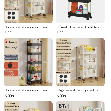
Estantería de almacenamiento móvil, carrito organizador de cocina con ruedas, estantes de baño multicapa, estante de almacenamiento de aperitivos para el hogar
Carro de almacenamiento multifuncional para cocina y baño, estantería Vertical rodante, de pie, movible, de 3/4 niveles, ahorra espacio
0,99€
0,99€
Estantería de almacenamiento móvil, carrito organizador de cocina con ruedas, estantes de baño multicapa, estante de almacenamiento de aperitivos para el hogar
Organizador de cocina y estante de almacenamiento para el hogar, carrito con ruedas, accesorios multifuncionales para el hogar, estante móvil, estantería
0,99€
0,99€