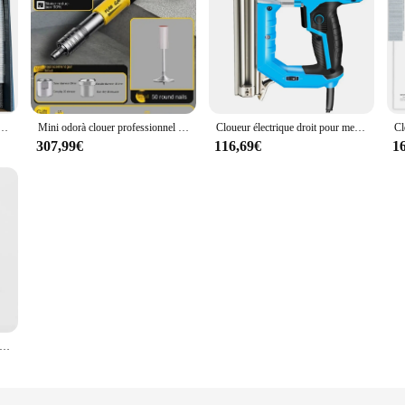
ectronique, compatible avec batterie Makita, 2 modes avec 500 tronic les, 500 N64.( sans batterie), 18GA, 2 en 1
Mini odorà clouer professionnel pour murs en béton et en ciment, avec silencieux intégré
Cloueur électrique droit pour meubles, outil de clouage, calcul de fonctionnement, 220V, 2300W, F30, F25, F20, F15
307,99€
116,69€
1
manuel pour menuiserie, utile, rapDuty 4 en 1, Brad Nailer solutions.com stery tronic ler