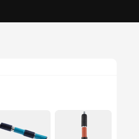
mic design, coupled with a non-slip grip, provides comfort
llows for high torque capacity, enabling you to tackle the