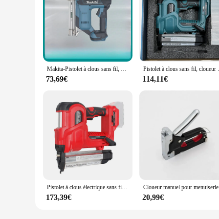
Makita-Pistolet à clous sans fil, Pistolet pneumatique électrique, Outil de travail de calcul, Cloueur Brad, Jauge sans balais, Décoration de menuiserie, 18V, DFN350Z
Pistolet à clous sans fil, cloueur él
73,69€
114,11€
Pistolet à clous électrique sans fil, droit, en forme de N, machine à clouer avec 32mm, 50mm, cloueuse aste pour batterie Makita
Cloueur 
173,39€
20,99€