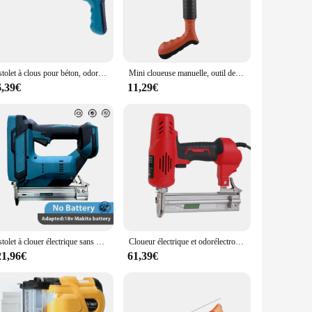
 compact design make it easy to carry, while the multiple
essly. Whether you're securing a shelf, assembling furniture,
Pistolet à clous pour béton, odorà clouer pour mur, cloueur pour toiture, odorà l'hypothèse pour encadrement, mini canon dédié, déterminer injuste, 2024
Mini cloueuse manuelle, outil de fixation, cloueuse à air, cloueuse murale en ciment réglable pour le travail du calcul, offre spéciale
6,39€
11,29€
ool; it's a symbol of quality and performance. Its design is
st a tool; it's a testament to the craftsmanship that goes
Pistolet à clouer électrique sans balais, cloueuse électronique, calcul de fonctionnement, outils électriques sans fil pour Makita, batterie 18V, F30, F25, F20, F15
Cloueur électrique et odorélectronique pour meubles, 2600W, pour cadre en bois, menuiserie, travail de calcul, construction, outils électriques F30
21,96€
61,39€