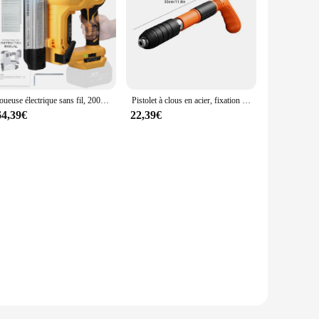
Cloueuse électrique sans fil, 200 pièces, 32mm et 200 pièces, 50mm, N64.
Pistolet à clous en acier, fixation murale, cloueur à air manuel, injecteur réglable, dispositif de rainurage de fil, outils de odorà riveter pour le travail des métaux
64,39€
22,39€