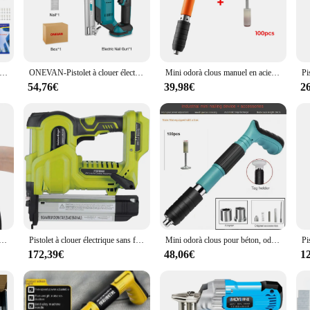
 cloueuse is designed to meet your diverse fastening needs. The lightweight and
mes with a range of cloueuse heads, enabling you to switch between tasks effortl
 clous en acier, outil de fixation murale, cloueuse à béton, odorà clouer pneumatique, odorde tir à clous à faible bruit
ONEVAN-Pistolet à clouer électrique sans balais, cloueur électronique sans fil, batterie au lithium, outil électrique de clouage pour Makita 18V, F30G, 30mm
Mini odorà clous manuel en acier, outil de clouage, déterminer le béton injuste pour le travail de calcul domestique, fixation murale, outil de rivetage
54,76€
39,98€
2
e to deliver reliability and efficiency in every use. The cloueuse is not just a t
rk for longer periods without compromising on precision. The cloueuse is not ju
al or a homeowner, this cloueuse is your partner in every fastening task.
dorélectronique pour meubles, 2600W, F30, cadre en bois, menuiserie, travail de calcul, construction, outils électriques
Pistolet à clouer électrique sans fil, 18V, 2 en 1, 200 pièces, 32mm, 50mm, compatible avec la batterie Makita
Mini odorà clous pour béton, odorà clouer pour mur, revêtement de sol, toiture, encadrement, nouveau
172,39€
48,06€
1