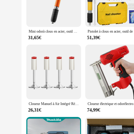
toughest fastening tasks with ease.
**Versatility and Convenience**
Whether you're a contractor, a handyman, or a hobbyist, this
sets available cater to various applications. The cloueuse co
or installing hardware, this tool is your go-to solution.
Mini odorà clous en acier, outil de fixation de clous muraux, cloueuse à air, machine réglable, mur de ciment, outil à main, rivet, 100 pièces
Pistolet à
**Reliability and Efficiency**
31,65€
51,39€
As a wholesale vendor or a supplier, you can trust the cloueus
engineered to minimize user fatigue, ensuring that you can wo
into every cloueuse set for sale. Whether you're a profession
Cloueur Manuel à Air Intégré Réglable, Faible Bruit, Outil de Clouage Rapide avec N64.
Cloueur électrique et o
26,31€
74,99€