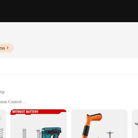
ess
rip
sion Control
with Multiple Sets Available
for Diverse Applications
à clous ensures longevity and resilience in demanding environments. Its ergono
r professionals and DIY enthusiasts alike. The precision-engineered mechanism a