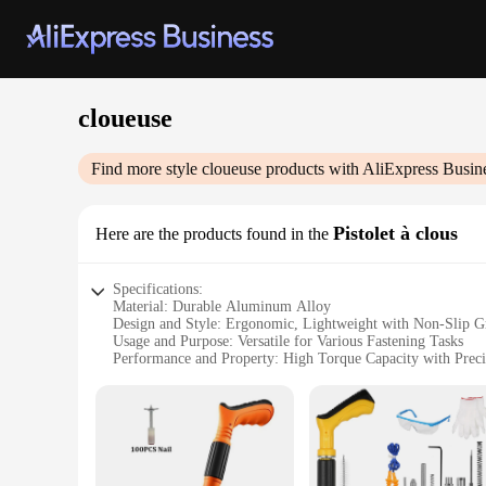
cloueuse
Find more style
cloueuse
products with AliExpress Busin
Pistolet à clous
Here are the products found in the
Specifications:
Material: Durable Aluminum Alloy
Design and Style: Ergonomic, Lightweight with Non-Slip G
Usage and Purpose: Versatile for Various Fastening Tasks
Performance and Property: High Torque Capacity with Preci
Shape or Size or Weight or Quantity: Compact and Portable 
Parts and Accessories: Comes with Multiple Cloueuse Heads 
Features:
**Unmatched Durability and Precision**
Crafted from a robust aluminum alloy, the cloueuse pistolet 
and control during prolonged use, making it an ideal tool fo