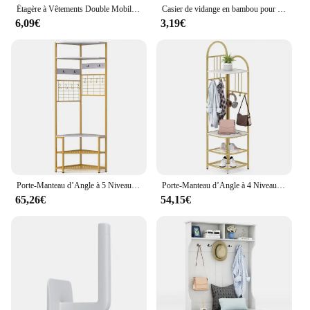
Étagère à Vêtements Double Mobile T1, Cintres de Rangement Télescopiques Simples sur Pied, pour Chambre à Coucher
Casier de vidange en bambou pour assiettes et planches à découper, assiette en bois, vaisselle T1, niveau de cuisine T1, assiette standard, couvercle de pot, bricolage, 2024
6,09€
3,19€
Porte-Manteau d’Angle à 5 Niveaux avec Banc de Rangement pour Chaussures, 12 Crochets en Métal, Porte-Vêtements Autoportant, pour Salon, Chambre, Couloir, Marron Rustique/Blanc et Doré
Porte-Manteau d’Angle à 4 Niveaux avec Rangement pour Chaussures, 6 Crochets Amovibles, Etagère à Chaussures de 180 cm de Haut, Porte-Vêtements Autoportant, pour Salon, Chambre, Couloir
65,26€
54,15€