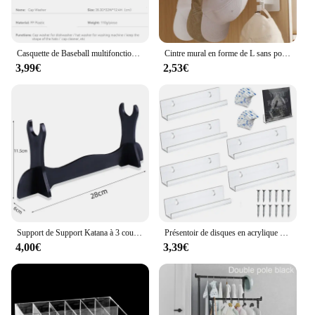
Casquette de Baseball multifonctionnelle pour Machine à laver, support de Protection Anti-déformation adapté au cadre de lavage de chapeaux pour adultes/enfants
Cintre mural en forme de L sans poinçonnage, bandeau suspendu, accessoires pour cheveux, support de finition, vêtements multifonctionnels, chapeaux, support de rangement
3,99€
2,53€
Support de Support Katana à 3 couches, Support en bois pour épée, Support pour affichage au sol, épée Katana, étagère de rangement, berceau, organisateur de maison
Présentoir de disques en acrylique de 12 pouces, support mural transparent pour disques vinyles, étagère de rangement pour Albums de disques LP, 2/6/8 pièces
4,00€
3,39€