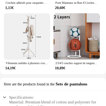
Crochets adhésifs pour casquettes de baseball, chapeau T1, cintre mural, casquette de rangement, porte-chapeau pour porte et Cisco
Porte Manteaux en Bois 8 Crochets, Portant à Vêtement sur Pied, Hauteur Réglable 138/175cm, Porte-Manteau pour Entrée, Chambre, Dortoir, Appartement
1,13€
20,60€
Vêtements mobiles à plusieurs crochets sur pied T1, forme de branche d'arbre et manteau de question T1 pour la maison, le salon, le stockage de vêtements
2/3/4/5 couches support de rangement de basket-ball intérieur enfants balles placées support Football volley-ball support de basket-ball balles support en métal
14,19€
10,89€
Sets de pantalons
Here are the products found in the
Specifications:
Material: Premium blend of cotton and polyester for