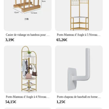
Casier de vidange en bambou pour assiettes et planches à découper, assiette en bois, vaisselle T1, niveau de cuisine T1, assiette standard, couvercle de pot, bricolage, 2024
Porte-Manteau d’Angle à 5 Niveaux avec Banc de Rangement pour Chaussures, 12 Crochets en Métal, Porte-Vêtements Autoportant, pour Salon, Chambre, Couloir, Marron Rustique/Blanc et Doré
3,19€
65,26€
Porte-Manteau d’Angle à 4 Niveaux avec Rangement pour Chaussures, 6 Crochets Amovibles, Etagère à Chaussures de 180 cm de Haut, Porte-Vêtements Autoportant, pour Salon, Chambre, Couloir
Porte-chapeau de baseball en forme de L, organisateur de chapeau mural, gain de place, supports, crochets, évaluation, T1
54,15€
1,25€