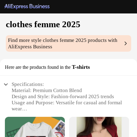
clothes femme 2025
Find more style
clothes femme 2025
products with
AliExpress Business
T-shirts
Here are the products found in the
Specifications:
Material: Premium Cotton Blend
Design and Style: Fashion-forward 2025 trends
Usage and Purpose: Versatile for casual and formal
wear
Shape or Size: Available in a range of sizes to fit all
body types
Performance and Property: Durable and comfortable
for everyday wear