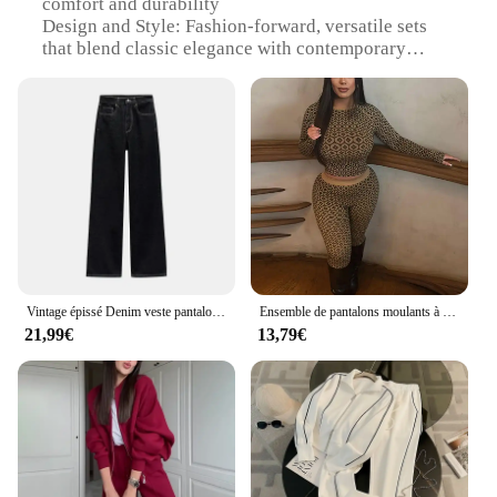
comfort and durability
Design and Style: Fashion-forward, versatile sets
that blend classic elegance with contemporary
trends
Usage and Purpose: Ideal for both casual and semi-
formal occasions, perfect for stylish everyday wear
Typical Adaptive Scenario: Suitable for various
environments, from office settings to social
gatherings
Shape or Size or Weight or Quantity: Available in a
range of sizes to cater to diverse body types
Performance and Property: Designed for ease of
movement and comfort throughout the day
Vintage épissé Denim veste pantalon ensemble femmes ceinture simple boutonnage vestes poches jean droit 2025 printemps dame tenue de rue
Ensemble de pantalons moulants à la taille pour femmes, coupe couvertes vintage, manches longues, col rond, imprimé à la mode, tenue pour femme, printemps, 2025
Features:
21,99€
13,79€
**Effortless Elegance and Versatility**
Step into the world of effortless elegance with our
2025 sets de pantalons, crafted to cater to the
modern woman's diverse lifestyle. These sets are not
just clothes; they are a statement of style and
sophistication. The premium blend of cotton and
polyester ensures that each piece is soft to the touch
and durable enough to withstand the rigors of daily