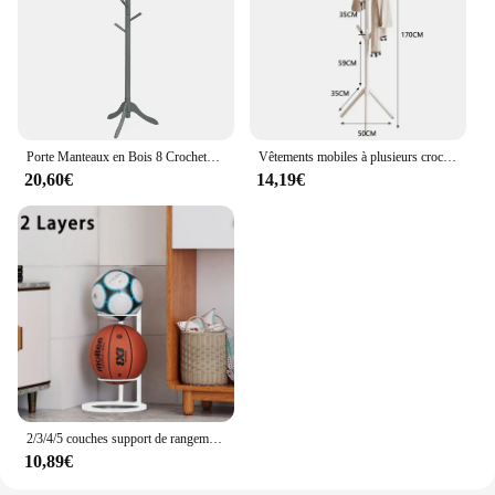
Porte Manteaux en Bois 8 Crochets, Portant à Vêtement sur Pied, Hauteur Réglable 138/175cm, Porte-Manteau pour Entrée, Chambre, Dortoir, Appartement
Vêtements mobiles à plusieurs crochets sur pied T1, forme de branche d'arbre et manteau de question T1 pour la maison, le salon, le stockage de vêtements
20,60€
14,19€
2/3/4/5 couches support de rangement de basket-ball intérieur enfants balles placées support Football volley-ball support de basket-ball balles support en métal
10,89€