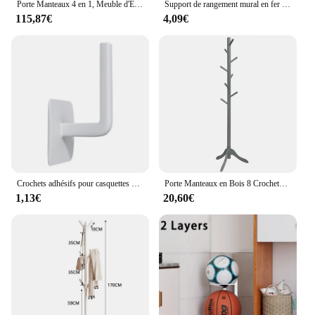
Porte Manteaux 4 en 1, Meuble d'Entrée avec Banc à Chaussures à Porte, 5 Crochets, 4 Compartiments, Vestiaire pour Salon, Entrée, Couloir, 100 x 40 x 160 cm
Support de rangement mural en fer pour basket-Ball, Football, volley-Ball, support de rangement mural pour balles
115,87€
4,09€
Crochets adhésifs pour casquettes de baseball, chapeau T1, cintre mural, casquette de rangement, porte-chapeau pour porte et Cisco
Porte Manteaux en Bois 8 Crochets, Portant à Vêtement sur Pied, Hauteur Réglable 138/175cm, Porte-Manteau pour Entrée, Chambre, Dortoir, Appartement
1,13€
20,60€