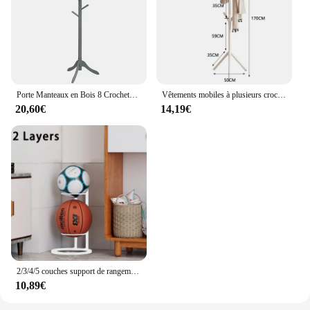
Porte Manteaux en Bois 8 Crochets, Portant à Vêtement sur Pied, Hauteur Réglable 138/175cm, Porte-Manteau pour Entrée, Chambre, Dortoir, Appartement
Vêtements mobiles à plusieurs crochets sur pied T1, forme de branche d'arbre et manteau de question T1 pour la maison, le salon, le stockage de vêtements
20,60€
14,19€
2/3/4/5 couches support de rangement de basket-ball intérieur enfants balles placées support Football volley-ball support de basket-ball balles support en métal
10,89€