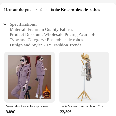
Ensembles de robes
Here are the products found in the
Specifications:
Material: Premium Quality Fabrics
Product Discount: Wholesale Pricing Available
Type and Category: Ensembles de robes
Design and Style: 2025 Fashion Trends
Usage and Purpose: Versatile for Various Occasions
Shape or Size or Weight or Quantity:
Comprehensive Sets for Sale
Features:
**Elegance Redefined**
The 2025 fashion landscape is a vibrant tapestry of
innovative designs and timeless elegance, and our
'clothes femme 2025' collection is at the forefront of
this trend. Our ensembles de robes are crafted from
Sweat-shirt à capuche en polaire épaisse pour femme, ensemble de sport chaud et décontracté, à la mode, trois pièces, nouveau Style, doux et confortable, vêtements pour dames, hiver
Porte Manteaux en Bambou 6 Crochets, Portant à Vêtement sur Pied, Hauteur 179cm, Porte-Manteau pour Entrée, Chambre, Dortoir, Appartement
premium quality fabrics that not only offer a
8,89€
22,39€
luxurious feel but also promise durability and