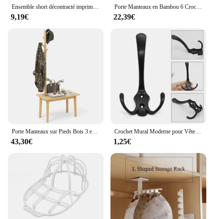
Ensemble short décontracté imprimé Paris chic pour femme, T-shirt à manches courtes, short slim, tenue confortable et respirante
Porte Manteaux en Bambou 6 Crochets, Portant à Vêtement sur Pied, Hauteur 179cm, Porte-Manteau pour Entrée, Chambre, Dortoir, Appartement
9,19€
22,39€
Porte Manteaux sur Pieds Bois 3 en 1, Meuble d'Entrée avec Banc, 4 Crochets, Table d’Appoint avec Portant à Vêtement en Bois, Vestiaire pour Entrée, Couloir, Chambre, 76 x 43 x 168 cm
Crochet Mural Moderne pour Vêtements de Chambre à Coucher, 3 Crochets pour Manteau, Robe, Chapeau T1, Chrome Or, Meubles d'Entrée
43,30€
1,25€