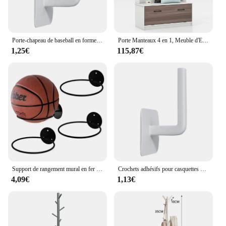
Porte-chapeau de baseball en forme de L, organisateur de chapeau mural, gain de place, supports, crochets, évaluation, T1
Porte Manteaux 4 en 1, Meuble d'Entrée avec Banc à Chaussures à Porte, 5 Crochets, 4 Compartiments, Vestiaire pour Salon, Entrée, Couloir, 100 x 40 x 160 cm
1,25€
115,87€
Support de rangement mural en fer pour basket-Ball, Football, volley-Ball, support de rangement mural pour balles
Crochets adhésifs pour casquettes de baseball, chapeau T1, cintre mural, casquette de rangement, porte-chapeau pour porte et Cisco
4,09€
1,13€