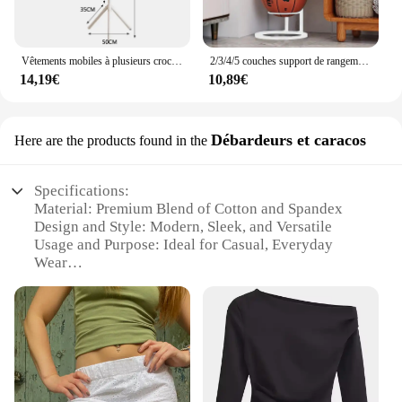
Vêtements mobiles à plusieurs crochets sur pied T1, forme de branche d'arbre et manteau de question T1 pour la maison, le salon, le stockage de vêtements
2/3/4/5 couches support de rangement de basket-ball intérieur enfants balles placées support Football volley-ball support de basket-ball balles support en métal
14,19€
10,89€
Débardeurs et caracos
Here are the products found in the
Specifications:
Material: Premium Blend of Cotton and Spandex
Design and Style: Modern, Sleek, and Versatile
Usage and Purpose: Ideal for Casual, Everyday
Wear
Shape or Size: Available in a Range of Sizes to Fit
All
Performance and Property: Comfortable and
Durable Fabric
Parts and Accessories: Comes as a Set for Complete
Outfit