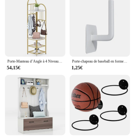
Porte-Manteau d’Angle à 4 Niveaux avec Rangement pour Chaussures, 6 Crochets Amovibles, Etagère à Chaussures de 180 cm de Haut, Porte-Vêtements Autoportant, pour Salon, Chambre, Couloir
Porte-chapeau de baseball en forme de L, organisateur de chapeau mural, gain de place, supports, crochets, évaluation, T1
54,15€
1,25€