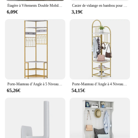
Étagère à Vêtements Double Mobile T1, Cintres de Rangement Télescopiques Simples sur Pied, pour Chambre à Coucher
Casier de vidange en bambou pour assiettes et planches à découper, assiette en bois, vaisselle T1, niveau de cuisine T1, assiette standard, couvercle de pot, bricolage, 2024
6,09€
3,19€
Porte-Manteau d’Angle à 5 Niveaux avec Banc de Rangement pour Chaussures, 12 Crochets en Métal, Porte-Vêtements Autoportant, pour Salon, Chambre, Couloir, Marron Rustique/Blanc et Doré
Porte-Manteau d’Angle à 4 Niveaux avec Rangement pour Chaussures, 6 Crochets Amovibles, Etagère à Chaussures de 180 cm de Haut, Porte-Vêtements Autoportant, pour Salon, Chambre, Couloir
65,26€
54,15€