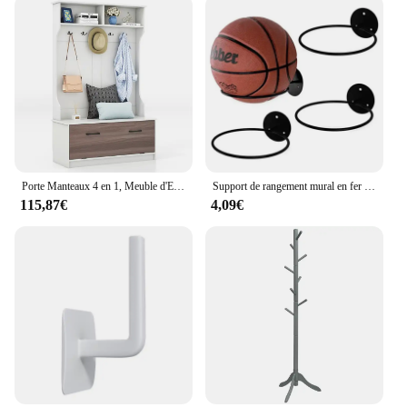
Porte Manteaux 4 en 1, Meuble d'Entrée avec Banc à Chaussures à Porte, 5 Crochets, 4 Compartiments, Vestiaire pour Salon, Entrée, Couloir, 100 x 40 x 160 cm
Support de rangement mural en fer pour basket-Ball, Football, volley-Ball, support de rangement mural pour balles
115,87€
4,09€