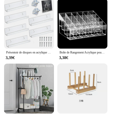
Présentoir de disques en acrylique de 12 pouces, support mural transparent pour disques vinyles, étagère de rangement pour Albums de disques LP, 2/6/8 pièces
Boîte de Rangement Acrylique pour Rouge à Lèvres et Verhéritage à Ongles, Présentoir à Bijoux T1, 24 Grilles
3,39€
3,38€