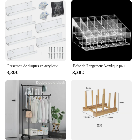
Présentoir de disques en acrylique de 12 pouces, support mural transparent pour disques vinyles, étagère de rangement pour Albums de disques LP, 2/6/8 pièces
Boîte de Rangement Acrylique pour Rouge à Lèvres et Verhéritage à Ongles, Présentoir à Bijoux T1, 24 Grilles
3,39€
3,38€