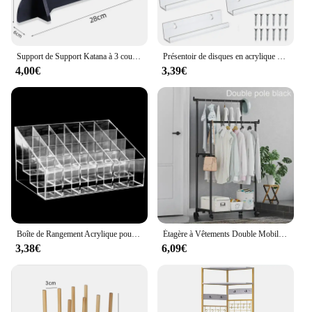
Support de Support Katana à 3 couches, Support en bois pour épée, Support pour affichage au sol, épée Katana, étagère de rangement, berceau, organisateur de maison
Présentoir de disques en acrylique de 12 pouces, support mural transparent pour disques vinyles, étagère de rangement pour Albums de disques LP, 2/6/8 pièces
4,00€
3,39€
Boîte de Rangement Acrylique pour Rouge à Lèvres et Verhéritage à Ongles, Présentoir à Bijoux T1, 24 Grilles
Étagère à Vêtements Double Mobile T1, Cintres de Rangement Télescopiques Simples sur Pied, pour Chambre à Coucher
3,38€
6,09€