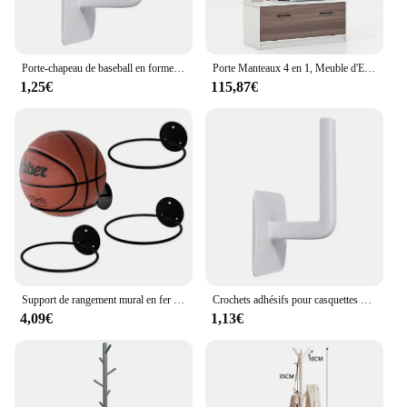
Porte-chapeau de baseball en forme de L, organisateur de chapeau mural, gain de place, supports, crochets, évaluation, T1
Porte Manteaux 4 en 1, Meuble d'Entrée avec Banc à Chaussures à Porte, 5 Crochets, 4 Compartiments, Vestiaire pour Salon, Entrée, Couloir, 100 x 40 x 160 cm
1,25€
115,87€
Support de rangement mural en fer pour basket-Ball, Football, volley-Ball, support de rangement mural pour balles
Crochets adhésifs pour casquettes de baseball, chapeau T1, cintre mural, casquette de rangement, porte-chapeau pour porte et Cisco
4,09€
1,13€