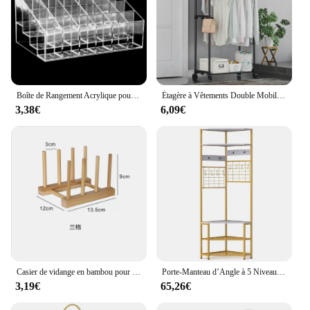
Boîte de Rangement Acrylique pour Rouge à Lèvres et Verhéritage à Ongles, Présentoir à Bijoux T1, 24 Grilles
Étagère à Vêtements Double Mobile T1, Cintres de Rangement Télescopiques Simples sur Pied, pour Chambre à Coucher
3,38€
6,09€
Casier de vidange en bambou pour assiettes et planches à découper, assiette en bois, vaisselle T1, niveau de cuisine T1, assiette standard, couvercle de pot, bricolage, 2024
Porte-Manteau d’Angle à 5 Niveaux avec Banc de Rangement pour Chaussures, 12 Crochets en Métal, Porte-Vêtements Autoportant, pour Salon, Chambre, Couloir, Marron Rustique/Blanc et Doré
3,19€
65,26€