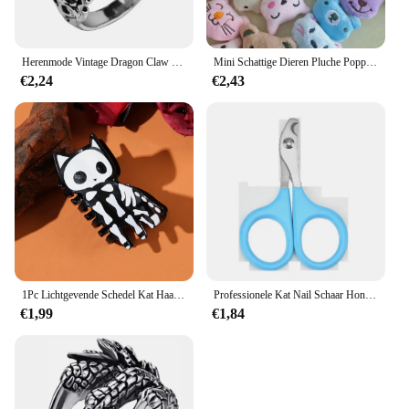
Herenmode Vintage Dragon Claw Boze Eye Ring Mode Devil Eyeball Party Ringen Mannen Sieraden Anime Skull Hiphop
Mini Schattige Dieren Pluche Poppen 5-6Cm Knuffels Meisje Pluche Klauw Machine Pop Accessoires Verjaardagsfeest Kerstcadeau Beloning
€2,24
€2,43
1Pc Lichtgevende Schedel Kat Haarklauw-Duurzame Acryl Haai Clip, Geschikt Voor Vrouwen, Y 2K Punk Stijl, Geschikt Voor Halloween
Professionele Kat Nail Schaar Hond Nagelknipper Teen Klauw Trimmer Pet Grooming Supplies Producten Voor Kleine Honden Hond Gadgets
€1,99
€1,84