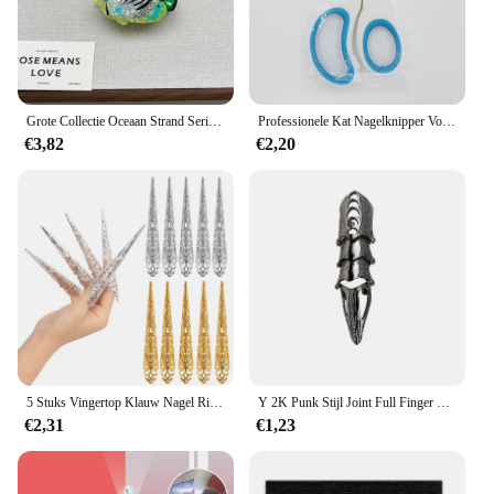
Grote Collectie Oceaan Strand Serie Haarklauw Hippocampus Kwallen Dolfijn Acetaat Haarklauw Clip Voor Vrouwen Meisje Haaraccessoires
Professionele Kat Nagelknipper Voor Kleine Kat Hond Rvs Puppy Klauwen Cutter Huisdier Nagel Trimmer Trimmer
€3,82
€2,20
5 Stuks Vingertop Klauw Nagel Ring Decoratie Accessoire Vinger Gewricht Beschermer Halloween Cosplay Drama Dance Performance
Y 2K Punk Stijl Joint Full Finger Ring Klauw Lus Ringen Voor Vrouwen Mannen Halloween Cosplay Kostuum Feest Sieraden
€2,31
€1,23