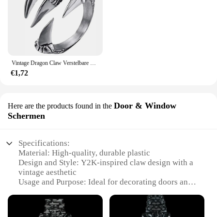
Vintage Dragon Claw Verstelbare Open Ring Tibetan Adelaar Dier Ring Mannen Vrouwen Punk Sieraden Motorfiets Stijl Mannen Niche Ringsieraden
€1,72
Door & Window
Here are the products found in the
Schermen
Specifications:
Material: High-quality, durable plastic
Design and Style: Y2K-inspired claw design with a
vintage aesthetic
Usage and Purpose: Ideal for decorating doors and
windows, adding a touch of nostalgia to any space
Shape and Size: Available in a variety of sizes to fit
different window and door dimensions