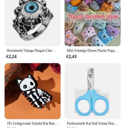
Herenmode Vintage Dragon Claw Boze Eye Ring Mode Devil Eyeball Party Ringen Mannen Sieraden Anime Skull Hiphop
Mini Schattige Dieren Pluche Poppen 5-6Cm Knuffels Meisje Pluche Klauw Machine Pop Accessoires Verjaardagsfeest Kerstcadeau Beloning
€2,24
€2,43
1Pc Lichtgevende Schedel Kat Haarklauw-Duurzame Acryl Haai Clip, Geschikt Voor Vrouwen, Y 2K Punk Stijl, Geschikt Voor Halloween
Professionele Kat Nail Schaar Hond Nagelknipper Teen Klauw Trimmer Pet Grooming Supplies Producten Voor Kleine Honden Hond Gadgets