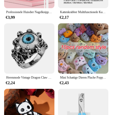
Professionele Huisdier Nagelknipper Led Licht Huisdier Nagelknipper Klauw Verzorgingsschaar Voor Katten Kleine Honden Schaar Kattenaccessoires
Kattenkrabber Multifunctionele Kat Levert Zelfklevende Klauwslijper Trimbare Krabpaal Kattenboomtoren Speelgoedaccessoires
€3,99
€2,17
Herenmode Vintage Dragon Claw Boze Eye Ring Mode Devil Eyeball Party Ringen Mannen Sieraden Anime Skull Hiphop
Mini Schattige Dieren Pluche Poppen 5-6Cm Knuffels Meisje Pluche Klauw Machine Pop Accessoires Verjaardagsfeest Kerstcadeau Beloning
€2,24
€2,43