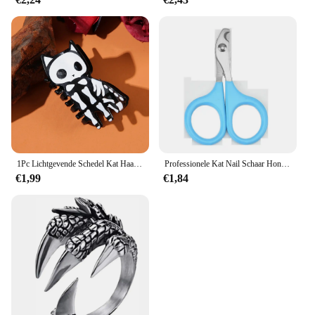
1Pc Lichtgevende Schedel Kat Haarklauw-Duurzame Acryl Haai Clip, Geschikt Voor Vrouwen, Y 2K Punk Stijl, Geschikt Voor Halloween
Professionele Kat Nail Schaar Hond Nagelknipper Teen Klauw Trimmer Pet Grooming Supplies Producten Voor Kleine Honden Hond Gadgets
€1,99
€1,84