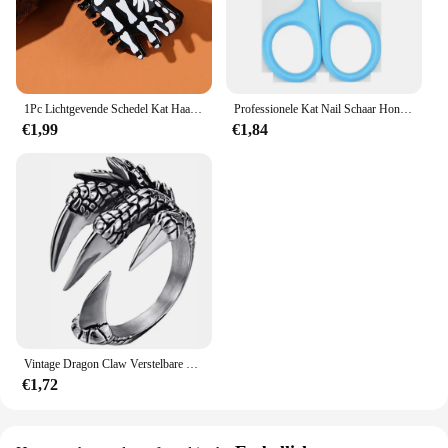
1Pc Lichtgevende Schedel Kat Haarklauw-Duurzame Acryl Haai Clip, Geschikt Voor Vrouwen, Y 2K Punk Stijl, Geschikt Voor Halloween
Professionele Kat Nail Schaar Hond Nagelknipper Teen Klauw Trimmer Pet Grooming Supplies Producten Voor Kleine Honden Hond Gadgets
€1,99
€1,84
Vintage Dragon Claw Verstelbare Open Ring Tibetan Adelaar Dier Ring Mannen Vrouwen Punk Sieraden Motorfiets Stijl Mannen Niche Ringsieraden
€1,72