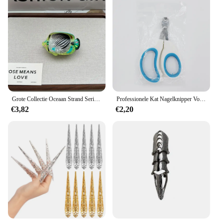
Grote Collectie Oceaan Strand Serie Haarklauw Hippocampus Kwallen Dolfijn Acetaat Haarklauw Clip Voor Vrouwen Meisje Haaraccessoires
Professionele Kat Nagelknipper Voor Kleine Kat Hond Rvs Puppy Klauwen Cutter Huisdier Nagel Trimmer Trimmer
€3,82
€2,20