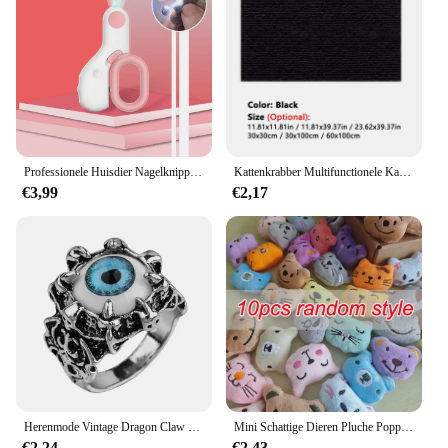
Professionele Huisdier Nagelknipper Led Licht Huisdier Nagelknipper Klauw Verzorgingsschaar Voor Katten Kleine Honden Schaar Kattenaccessoires
Kattenkrabber Multifunctionele Kat Levert Zelfklevende Klauwslijper Trimbare Krabpaal Kattenboomtoren Speelgoedaccessoires
€3,99
€2,17
Herenmode Vintage Dragon Claw Boze Eye Ring Mode Devil Eyeball Party Ringen Mannen Sieraden Anime Skull Hiphop
Mini Schattige Dieren Pluche Poppen 5-6Cm Knuffels Meisje Pluche Klauw Machine Pop Accessoires Verjaardagsfeest Kerstcadeau Beloning
€2,24
€2,43