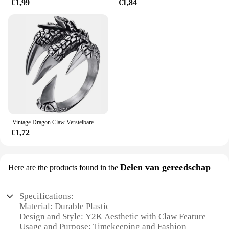
€1,99
€1,84
Vintage Dragon Claw Verstelbare Open Ring Tibetan Adelaar Dier Ring Mannen Vrouwen Punk Sieraden Motorfiets Stijl Mannen Niche Ringsieraden
€1,72
Delen van gereedschap
Here are the products found in the
Specifications:
Material: Durable Plastic
Design and Style: Y2K Aesthetic with Claw Feature
Usage and Purpose: Timekeeping and Fashion