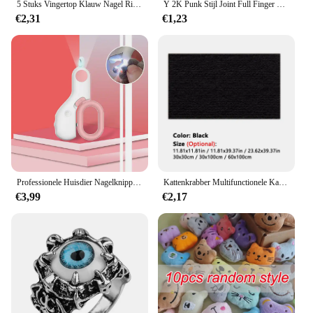
5 Stuks Vingertop Klauw Nagel Ring Decoratie Accessoire Vinger Gewricht Beschermer Halloween Cosplay Drama Dance Performance
Y 2K Punk Stijl Joint Full Finger Ring Klauw Lus Ringen Voor Vrouwen Mannen Halloween Cosplay Kostuum Feest Sieraden
€2,31
€1,23
Professionele Huisdier Nagelknipper Led Licht Huisdier Nagelknipper Klauw Verzorgingsschaar Voor Katten Kleine Honden Schaar Kattenaccessoires
Kattenkrabber Multifunctionele Kat Levert Zelfklevende Klauwslijper Trimbare Krabpaal Kattenboomtoren Speelgoedaccessoires
€3,99
€2,17