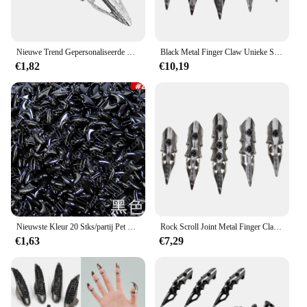
Nieuwe Trend Gepersonaliseerde Retro Hiphop Punk Ring Rock Scroll Joint Armor Knokkel Metal Full Finger Claw Ring Halloween Ring Set
Black Metal Finger Claw Unieke Skeleton Full Finger Rings Punk Rock Accessoire Cadeau voor Tech-liefhebbers en Fashionista's
€1,82
€10,19
Nieuwste Kleur 20 Stks/partij Pet Cat Nail Soft Claws Nail Cap Poot Caps Pet Nail Cover Met Gratis Lijm Lijm + Applicator
Rock Scroll Joint Metal Finger Claw Gothic Punk Zwart skelet voor Halloween
€1,63
€7,29