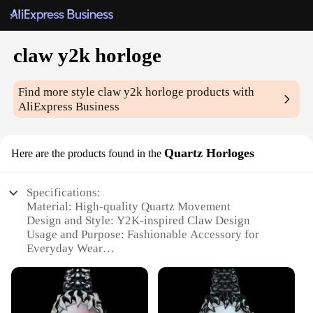
claw y2k horloge
Find more style
claw y2k horloge
products with
AliExpress Business
Quartz Horloges
Here are the products found in the
Specifications:
Material: High-quality Quartz Movement
Design and Style: Y2K-inspired Claw Design
Usage and Purpose: Fashionable Accessory for
Everyday Wear
Type and Category: Quartz Horloges
Performance and Property: Accurate Timekeeping
Parts and Accessories: Includes Sets for Wholesale
and Vendors