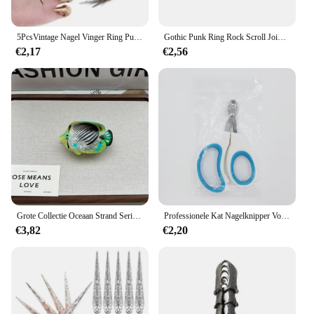
5PcsVintage Nagel Vinger Ring Punk Stijl Haar Scheiding Ring voor Haar Vlechten Curling Punk Klauw Ring Halloween Cosplay
Gothic Punk Ring Rock Scroll Joint Armor Knuckle Metalen Volledige Vinger Klauw Ringen Halloween Unisex Verstelbare Ring Set 2023 Nieuwe
€2,17
€2,56
Grote Collectie Oceaan Strand Serie Haarklauw Hippocampus Kwallen Dolfijn Acetaat Haarklauw Clip Voor Vrouwen Meisje Haaraccessoires
Professionele Kat Nagelknipper Voor Kleine Kat Hond Rvs Puppy Klauwen Cutter Huisdier Nagel Trimmer Trimmer
€3,82
€2,20