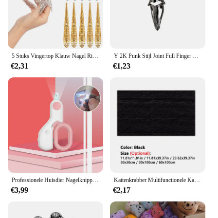
5 Stuks Vingertop Klauw Nagel Ring Decoratie Accessoire Vinger Gewricht Beschermer Halloween Cosplay Drama Dance Performance
Y 2K Punk Stijl Joint Full Finger Ring Klauw Lus Ringen Voor Vrouwen Mannen Halloween Cosplay Kostuum Feest Sieraden
€2,31
€1,23
Professionele Huisdier Nagelknipper Led Licht Huisdier Nagelknipper Klauw Verzorgingsschaar Voor Katten Kleine Honden Schaar Kattenaccessoires
Kattenkrabber Multifunctionele Kat Levert Zelfklevende Klauwslijper Trimbare Krabpaal Kattenboomtoren Speelgoedaccessoires
€3,99
€2,17