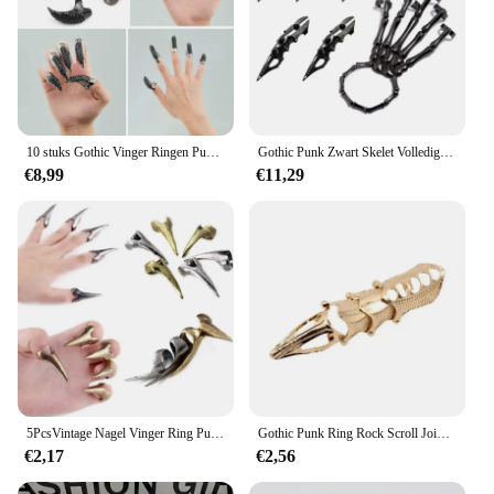
10 stuks Gothic Vinger Ringen Punk Stijl Eagle Claw Ringen Vingertop Klauw DropShip
Gothic Punk Zwart Skelet Volledige Vinger Ringen Verstelbare Metalen Vingerklauw
€8,99
€11,29
5PcsVintage Nagel Vinger Ring Punk Stijl Haar Scheiding Ring voor Haar Vlechten Curling Punk Klauw Ring Halloween Cosplay
Gothic Punk Ring Rock Scroll Joint Armor Knuckle Metalen Volledige Vinger Klauw Ringen Halloween Unisex Verstelbare Ring Set 2023 Nieuwe
€2,17
€2,56