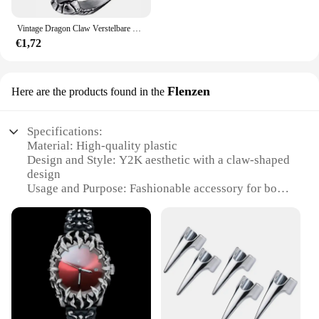
Vintage Dragon Claw Verstelbare Open Ring Tibetan Adelaar Dier Ring Mannen Vrouwen Punk Sieraden Motorfiets Stijl Mannen Niche Ringsieraden
€1,72
Flenzen
Here are the products found in the
Specifications:
Material: High-quality plastic
Design and Style: Y2K aesthetic with a claw-shaped
design
Usage and Purpose: Fashionable accessory for both
casual and themed events
Performance and Property: Durable and lightweight
Shape or Size or Weight or Quantity: Compact and
easy to carry
Applicable People: Ideal for Y2K enthusiasts and
fashion-forward individuals
Features:
**Unleashing Retro Charm**