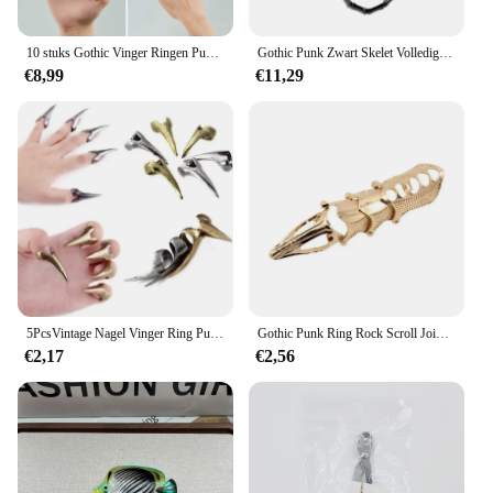
10 stuks Gothic Vinger Ringen Punk Stijl Eagle Claw Ringen Vingertop Klauw DropShip
Gothic Punk Zwart Skelet Volledige Vinger Ringen Verstelbare Metalen Vingerklauw
€8,99
€11,29
5PcsVintage Nagel Vinger Ring Punk Stijl Haar Scheiding Ring voor Haar Vlechten Curling Punk Klauw Ring Halloween Cosplay
Gothic Punk Ring Rock Scroll Joint Armor Knuckle Metalen Volledige Vinger Klauw Ringen Halloween Unisex Verstelbare Ring Set 2023 Nieuwe
€2,17
€2,56