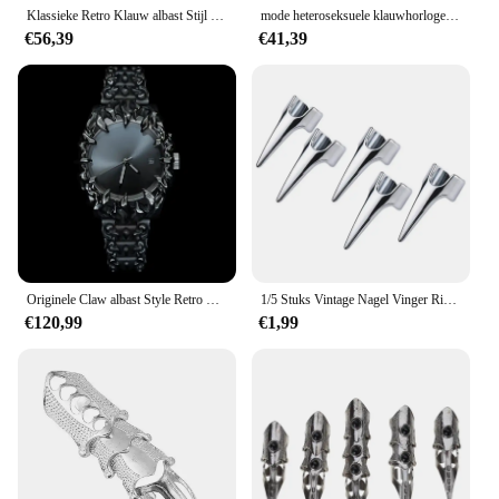
Klassieke Retro Klauw albast Stijl Y2K Horloges Voor Mannen Europese en Amerikaanse Horloge Mode Cool Alien Geavanceerde Ins Niche Ontwerp
mode heteroseksuele klauwhorloge albaststijl retro Y2K Europese Amerikaanse horloges speciaal gevormde geavanceerde ins niche-horloges
€56,39
€41,39
Originele Claw albast Style Retro Y2K Europees en Amerikaans horloge Alien Advanced Instagram met hetzelfde nicheontwerp
1/5 Stuks Vintage Nagel Vinger Ring Punk Halloween Stijl Haar Scheiding Ring Voor Haar Vlechten Curling Punk Klauw Ring Cosplay
€120,99
€1,99