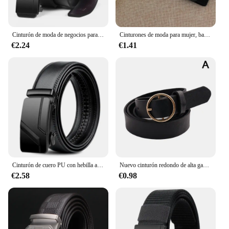
Cinturón de moda de negocios para hombres, hebilla automática sin dientes, cinturón informal, nuevo producto, alta calidad
Cinturones de moda para mujer, banda elástica de cintura Simple, hebilla redonda, decoración de abrigo, suéter, cinturón de fiesta, regalo
€2.24
€1.41
Cinturón de cuero PU con hebilla automática para hombre, cinturón masculino de negocios Popular de alta calidad
Nuevo cinturón redondo de alta gama para mujer, cinturón de cintura a la moda, hebilla de Metal de cuero para mujer, vestido de ocio, pretina decorativa para pantalones vaqueros
€2.58
€0.98