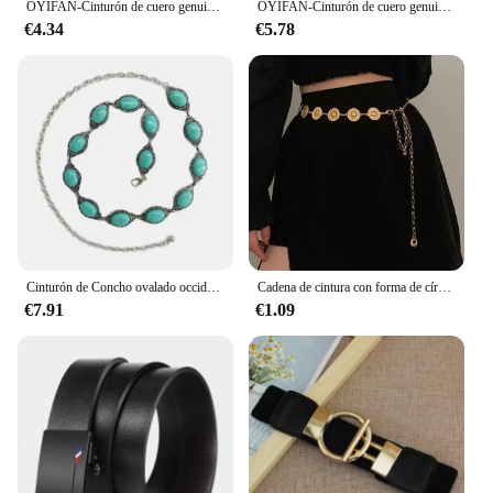
OYIFAN-Cinturón de cuero genuino para hombre, correa de trinquete con hebilla de aleación, automática, de diseñador
OYIFAN-Cinturón de cuero genuino para hombre, correa de trinquete con hebilla automática, ajuste aleatorio
€4.34
€5.78
Cinturón de Concho ovalado occidental bohemio, cinturón de cadena de piedra turquesa grande, de Metal plateado pretina, Retro, traje de vaquera Boho, accesorio de vaquero
Cadena de cintura con forma de círculo para mujer, cinturón de aleación de diseño artístico, elegante y moderno, estilo bohemio, Steampunk
€7.91
€1.09