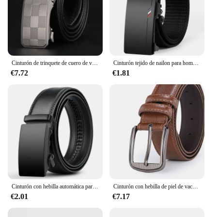
Cinturón de trinquete de cuero de vaca de capa superior para hombre, resistente a los arañazos, hebilla automática de aleación, estilo de negocios, cinturón de vestir duradero
Cinturón tejido de nailon para hombre, Correa con hebilla automática sin dientes para deportes al aire libre y ocio, cinturón de Jeans de moda
€7.72
€1.81
Cinturón con hebilla automática para hombre, cinturón de negocios de marca famosa, correas de cintura de cuero PU, cinturones vaqueros negros para hombre
Cinturón con hebilla de piel de vaca para hombre, cinturón de cuero genuino a la moda para hombre, cinturón vaquero informal de alta calidad, negocios de diseñador de lujo para hombre
€2.01
€7.17