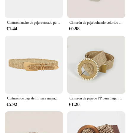
Cinturón ancho de paja trenzado para mujer, hebilla elástica, moda Bohemia
Cinturón de paja bohemio colorido a la moda para mujer, cinturones anchos con hebilla redonda, pretina clásica de playa de verano para mujeres y niñas
€1.44
€0.98
Cinturón de paja de PP para mujer, cinturón ancho elástico bohemio, Cinturón trenzado, vestido informal de verano, accesorios de ropa
Cinturón de paja de PP para mujer, cinturilla elástica ancha, trenzada, informal, ropa de playa de verano, accesorio de diseñador
€5.92
€1.20