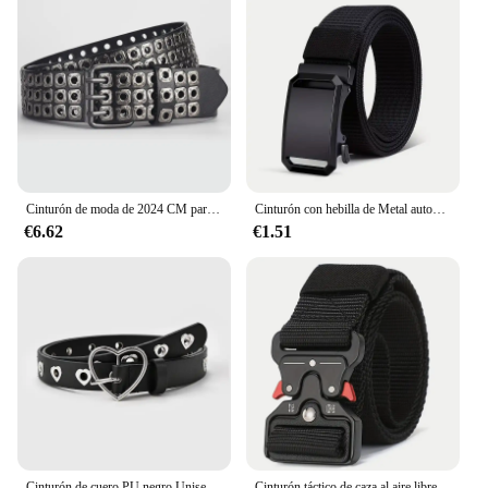
Cinturón de moda de 2024 CM para hombre, estilo Punk, cuero PU, remache, Metal, ojo, aleación, Pin, hebilla, tendencia, resistente, robusto, Casual, nuevo, 110
Cinturón con hebilla de Metal automática para hombre, correas tácticas de trabajo al aire libre, sin dientes, hebilla automática, cinturones de lona deportivos Casuales
€6.62
€1.51
Cinturón de cuero PU negro Unisex con hebilla de Pin y ojales, estilo Punk, para Jeans y ropa informal
Cinturón táctico de caza al aire libre para hombres, hebilla multifunción, cinturón de nailon, cinturón de lona para el Cuerpo de Marines de alta calidad