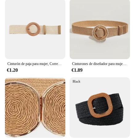
**A Must-Have for Fashion Vendors and
Suppliers**
As a wholesale vendor or supplier, our cinturón
rafia is a must-have addition to your product line.
The belt's versatility and durability make it a
sought-after item for retailers looking to cater to
diverse fashion tastes. With its sets available for
sale, you can offer your customers a complete look,
enhancing their shopping experience and increasing
your sales potential.
Cinturón de paja para mujer, Correa ancha informal, Bohemia, trenzada, hebilla elástica, Verano
Cinturones de diseñador para mujer, cintura de paja PP trenzada bohemia de alta calidad, cinturón elástico bohemio para Vestido vaquero para playa de verano
€1.20
€1.89