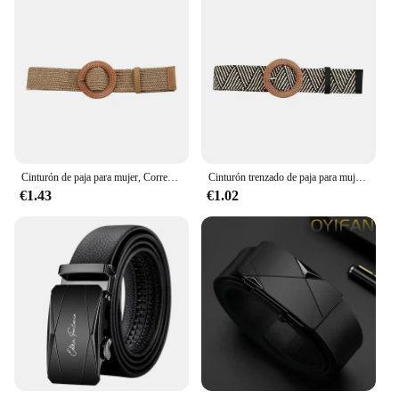
Cinturón de paja para mujer, Correa ancha informal, Bohemia, trenzada, hebilla elástica, Verano
Cinturón trenzado de paja para mujer, tejido de PP, estilo playero, cintura elástica ancha, vestido bohemio, cinturón decorativo para vacaciones, novedad de verano
€1.43
€1.02