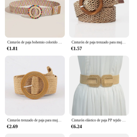
Cinturón de paja bohemio colorido a la moda para mujer, cinturones anchos con hebilla redonda, pretina clásica de playa de verano para mujeres y niñas
Cinturón de paja trenzado para mujer, faja ancha con hebilla tejida, estilo bohemio, talla grande, 2024, 2020
€1.81
€1.57
Cinturón trenzado de paja para mujer, tejido de PP, estilo playero, cintura elástica ancha, vestido bohemio, cinturón decorativo para vacaciones, novedad de verano
Cinturón elástico de paja PP tejido para mujer, hebilla decorativa en forma de U, sello de cintura Beige de moda, nuevo cinturón de diseñador para mujer
€2.69
€6.24