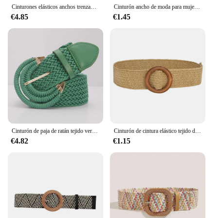
Cinturones elásticos anchos trenzados de paja para vestidos, cinturones bohemios de moda con hebilla de doble círculo para mujer
Cinturón ancho de moda para mujer, Cinturón trenzado bohemio, tejido de paja de retazos, Verano
€4.85
€1.45
Cinturón de paja de ratán tejido verde para mujer, hebilla de aleación, Cinturón trenzado para vestido
Cinturón de cintura elástico tejido de paja Vintage para mujer, Cinturón trenzado de vestido Delgado bohemio, Correa trenzada de hebilla de madera redonda de moda
€4.82
€1.15