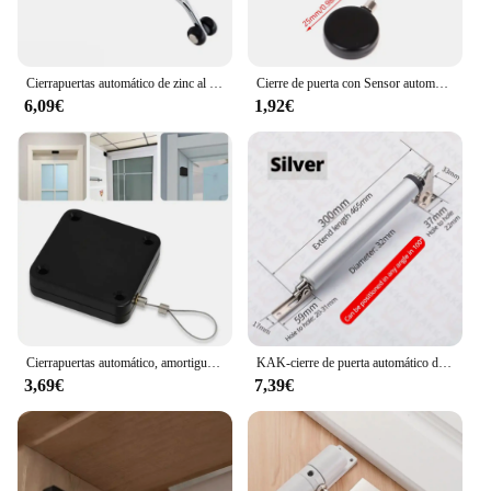
Cierrapuertas automático de zinc al de alta calidad, dispositivo de cierre de puerta con resorte, puede ajustar el dispositivo de cierre de puerta, herrajes para puertas de muebles
Cierre de puerta con Sensor automático sin perforaciones, puertas portátiles para el hogar y la Oficina, suministro de apagado automático, 2 estilos, 1 pieza
6,09€
1,92€
Cierrapuertas automático, amortiguador hidráulico para puerta corredera, resorte de cierre doméstico, artefacto práctico, sin perforación
KAK-cierre de puerta automático de 35KG, accesorio de posicionamiento de velocidad ajustable neumática, soporte de puerta protector
3,69€
7,39€