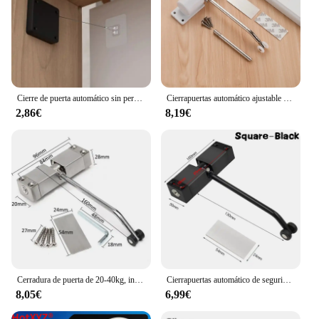
Cierre de puerta automático sin perforaciones, dispositivo de cierre de tensión de 500g-1000g, Hardware de puerta automática, Hardware de cierre suave para muebles
Cierrapuertas automático ajustable montado en superficie, cierre automático de resorte de seguridad resistente para Interior y exterior, cierre de puerta negro
2,86€
8,19€
Cerradura de puerta de 20-40kg, instalación automática de 180 grados, cierre de puerta con resorte, cierre de puerta de superficie ajustable de acero inoxidable WF
Cierrapuertas automático de seguridad con resorte, dispositivo de cierre de puerta ajustable, herrajes para puertas de muebles, convertir puertas con bisagras a cierre automático
8,05€
6,99€