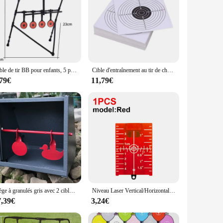
Cible de tir BB pour enfants, 5 plaques, entraînement au tir, intérieur, Cristal automatique, modmirreal
Cible d'entraînement au tir de chasse, fronde en papier, fusil de odor, accessoires d'entraînement, intérieur et extérieur, 14x14cm, 100 pièces
,79€
11,79€
Piège à granulés gris avec 2 cibles rouges, fileur intégré-5.50 "* 5.50"
Niveau Laser Vertical/Horizontal carte cible ligne rouge/verte, plaque de Distance du faisceau, plaque magnétique pouce/cm planche de nivellement, pièce d'outil
7,39€
3,24€