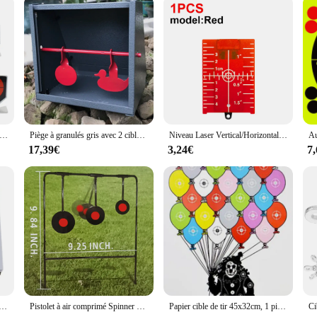
ability; it's also engineered for peak performance. Its design is optimized to wit
sturdy construction and robust plastic material make it a reliable choice for both
practice, making it an ideal choice for vendors, suppliers, and enthusiasts looki
 de cibles durables pour la chasse, cible en métal pour la pratique de l'airsoft, 6 pièces/lot
Piège à granulés gris avec 2 cibles rouges, fileur intégré-5.50 "* 5.50"
Niveau Laser Vertical/Horizontal carte cible ligne rouge/verte, plaque de Distance du faisceau, plaque magnétique pouce/cm planche de nivellement, pièce d'outil
17,39€
3,24€
7
arre pour Airsoft, 100 pièces, 14x14cm, pour odor, fusil, pratique de tir, accessoires de chasse
Pistolet à air comprimé Spinner simple, cible de tir en métal, trois cibles rondes à pendentif
Papier cible de tir 45x32cm, 1 pièce, cible silhouette en papier pour armes à feu, fusils, fusils, odorBB, odorà air comprimé