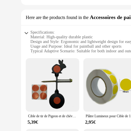
Accessoires de pai
Here are the products found in the
Specifications:
Material: High-quality durable plastic
Design and Style: Ergonomic and lightweight design for eas
Usage and Purpose: Ideal for paintball and other sports
Typical Adaptive Scenario: Suitable for both indoor and out
Shape or Size or Weight or Quantity: Available in sets for 
Performance and Property: Resistant to impact and wear, ens
Features:
**Enhanced Gameplay Experience**
The cible de lance pierre de sport jouet is a must-have access
intense play, making it a reliable addition to your paintball 
being weighed down by bulky equipment.
**Versatile and Adaptable**
Whether you're a seasoned paintball veteran or just starting ou
Cible de tir de Pigeon et de chèvre, rotation à 360 degrés, fronde BBs, chasse, jeux de famille, rouge et noir
Plâtre Lu
indoor and outdoor settings, allowing players to practice the
that it remains a valuable asset in your sporting arsenal.
5,39€
2,95€
**Optimized for Performance**