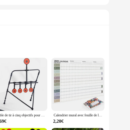
urable plastic target is designed to withstand the rigors of
, allowing players to focus on their aim and strategy without
t size and lightweight nature make it a perfect choice for both
Cible de tir à cinq objectifs pour enfants, pratique familiale, cadre BB, Cristal automatique, odorà air comprimé, pratique du tir
Calendrier mural avec feuille de licence, grand format, kawaii, liste de tâches, liste de cibles, fournitures de bureau, 2025, 2024
it can withstand the repeated hits of paintballs, ensuring
,69€
2,20€