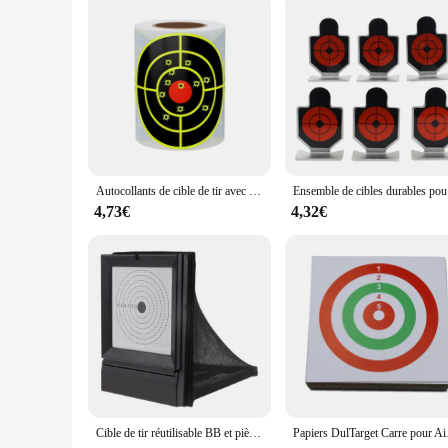
The cible de lance pierre de sport jouet is not just about dur
integrity and accuracy even after multiple hits. The target's 
availability in sets ensures that you have ample targets for 
Autocollants de cible de tir avec impact structurels ent jaune, cibles réactives de 3 pouces pour pistolets Airsoft à granulés BB
Ensemble
4,73€
4,32€
Cible de tir réutilisable BB et piège à granulés, attrape-filet, entraînement au tir pour les gammes intérieures et extérieures
Papiers DulTarget C