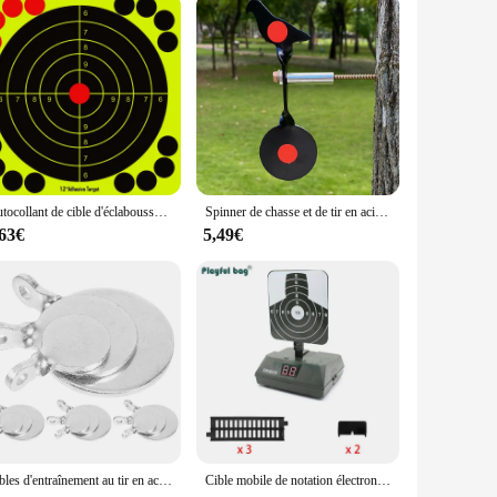
hstand the high-velocity impacts of paintballs, maintaining its
 recreational and competitive play. Additionally, the target's
ng to enhance their gameplay experience.
Autocollant de cible d'éclaboussures jaune structurels ent brillant, cibles de tir réactives adhésives, 10 feuilles/paquet, 12 pouces
Spinner de chasse et de tir en acier, cible cinq animaux, option rouge et noir, pack simple fronde, lanceur pneumatique
,63€
5,49€
Cibles d'entraînement au tir en acier inoxydable, 12 pièces, 4 chacune de 2cm + 3cm + 4cm
Cible mobile de notation électronique pour enfants, jeu de balle molle, Cristal automatique, effet sonore, jouet, cible de notation, AQB111