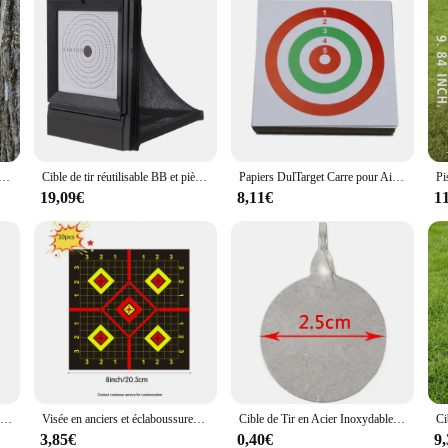
t de tir en acier, cible cinq animaux, option rouge et noir, pack simple fronde, lanceur pneumatique
Cible de tir réutilisable BB et piège à granulés, attrape-filet, entraînement au tir pour les gammes intérieures et extérieures
Papiers DulTarget Carre pour Airsoft, 100 pièces, 14x14cm, pour odor, fusil, pratique de tir, accessoires de chasse
19,09€
8,11€
1
Cible mobile de notation électronique pour enfants, jeu de balle molle, Cristal automatique, effet sonore, jouet, cible de notation, AQB111
Visée en anciers et éclaboussures auto-adhésives, cibles de tir, éclats lumineux, jaune structurels ent, 8x8 po, 10 pièces
Cible de Tir en Acier Inoxydable pour la html, Catapulte, Paintball, Airsoft, Pistolet, Entraînement, Bullseye, 2.5cm, 3cm, 4cm
3,85€
0,40€
9