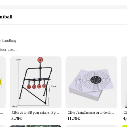
ntball
y handling
door use
enhanced gameplay
uring longevity
ory for any paintball enthusiast looking to elevate their game. This robust and d
gear. Its ergonomic and lightweight design ensures that it can be easily handled
t, this target is versatile enough to cater to a range of skill levels. Its compac
mineux pour Cible de 19mm, Noir/Rouge, Autocollant, Alésage de Bullseye, Accessoires de Tir, 1000 Pièces
Cible de tir BB pour enfants, 5 plaques, entraînement au tir, intérieur, Cristal automatique, modmirreal
Cible d'entraînement au tir de chasse, fronde en papier, fusil de odor, accessoires d'entraînement, intérieur et extérieur, 14x14cm, 100 pièces
ir aim in any environment. The target's resilience to impact and wear means that 
3,79€
11,79€
4