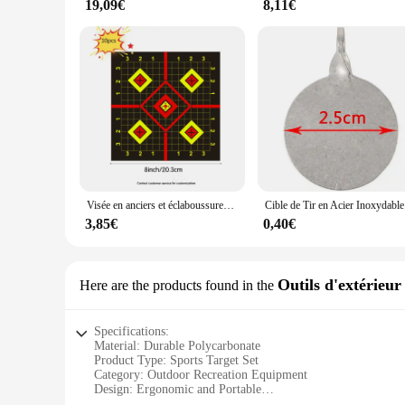
19,09€
8,11€
Visée en anciers et éclaboussures auto-adhésives, cibles de tir, éclats lumineux, jaune structurels ent, 8x8 po, 10 pièces
Cible de T
3,85€
0,40€
Outils d'extérieur
Here are the products found in the
Specifications:
Material: Durable Polycarbonate
Product Type: Sports Target Set
Category: Outdoor Recreation Equipment
Design: Ergonomic and Portable
Usage: Enhances Shooting Skills