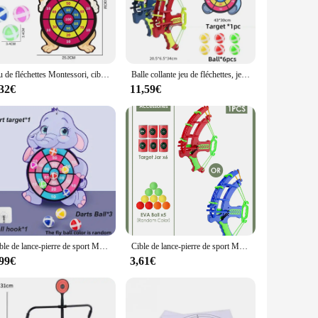
an select the one that best fits your training requirements.
itive events. Its lightweight construction ensures that it can
Jeu de fléchettes Montessori, cible de fronde, balle collante, dessin animé animal, jouet d'extérieur
Balle collante jeu de fléchettes, jeu de sport, jouets pour enfants, balle collante, jeux de société éducatifs, balle collante, lance-pierre
,32€
11,59€
d to provide clear visibility, allowing athletes to track their
res that the targets are easily replaceable, allowing for
rformance, making it a top choice for sports enthusiasts and
Cible de lance-pierre de sport Montessori pour enfants, jeu de fléchettes collantes, jeux de société de basket-ball, jouet de plein air
Cible de lance-pierre de sport Montessori pour enfants, jeu de fléchettes collantes, jeux de société de basket-ball, jouet de plein air
,99€
3,61€