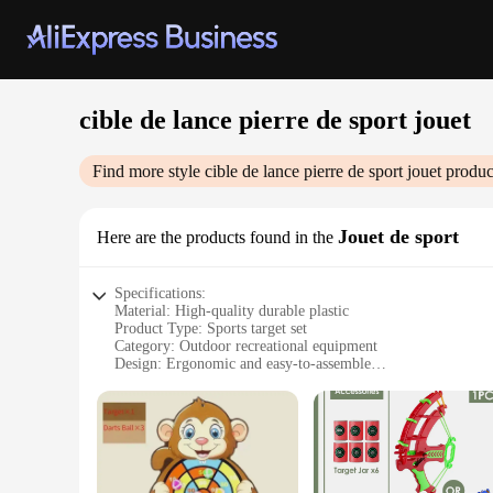
cible de lance pierre de sport jouet
Find more style
cible de lance pierre de sport jouet
produc
Jouet de sport
Here are the products found in the
Specifications:
Material: High-quality durable plastic
Product Type: Sports target set
Category: Outdoor recreational equipment
Design: Ergonomic and easy-to-assemble
Usage: Ideal for various sports training and competitions
Quantity: Available in sets for different skill levels
Features:
**Enhanced Training Experience**
The cible de lance pierre de sport jouet is a must-have for sp
more, this target set is crafted from robust plastic that withs