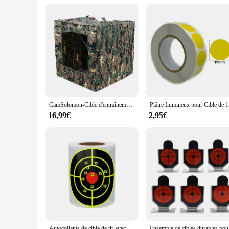
Performance: High Impact Resistance
Features:
**Enhanced Shooting Experience**
The cible de lance pierre de sport jouet is a top-tier addition
shooting sessions. Whether you're a seasoned marksman or a b
portability of the set allows you to bring it along for practi
**Versatile and Adaptable**
The versatility of this target set is unmatched. It's not just 
Whether you're aiming for precision with a rifle or practicin
withstand repeated use, making them a valuable asset for bot
CamSolomon-Cible d'entraînement au tir à la fronde, boîte d'entraînement à la chasse, jouets de loisirs en plein air, accessoires de tir
Plâtre Lu
**Designed for Every Shooter**
16,99€
2,95€
This target set is not just for the elite; it's designed for e
recreational and competitive shooting. The set is perfect for 
improve their shooting skills. With its diverse range of targets
Autocollants de cible de tir avec impact structurels ent jaune, cibles réactives de 3 pouces pour pistolets Airsoft à granulés BB
Ensemble