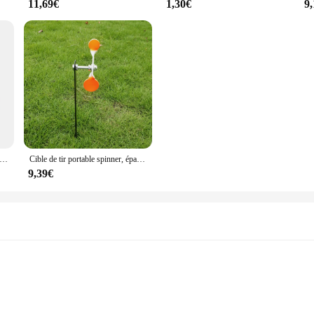
11,69€
1,30€
9
ir en Acier Inoxydable pour la html, Catapulte, Paintball, Airsoft, Pistolet, Entraînement, Bullseye, 2.5cm, 3cm, 4cm
Cible de tir portable spinner, épaisseur 3mm
9,39€