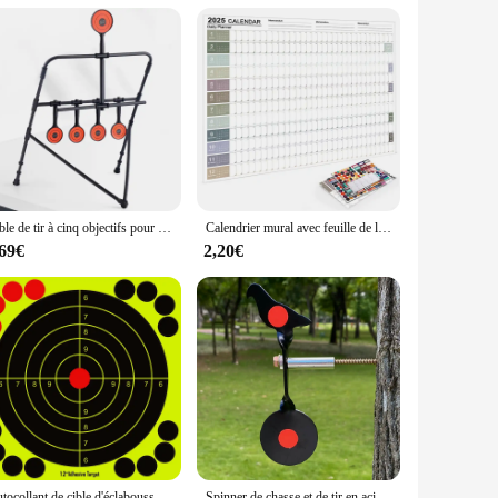
is target set is designed to withstand the rigors of intense
se, providing a consistent and challenging experience. The
olesale and retail vendors.
ets, each designed to enhance your accuracy and precision.
 The high impact resistance ensures that the targets can
Cible de tir à cinq objectifs pour enfants, pratique familiale, cadre BB, Cristal automatique, odorà air comprimé, pratique du tir
Calendrier mural avec feuille de licence, grand format, kawaii, liste de tâches, liste de cibles, fournitures de bureau, 2025, 2024
,69€
2,20€
e material ensures that it can withstand the demands of both
hooting clubs, training facilities, or anyone looking to
rs to the needs of all shooters, from beginners to professionals.
Autocollant de cible d'éclaboussures jaune structurels ent brillant, cibles de tir réactives adhésives, 10 feuilles/paquet, 12 pouces
Spinner de chasse et de tir en acier, cible cinq animaux, option rouge et noir, pack simple fronde, lanceur pneumatique