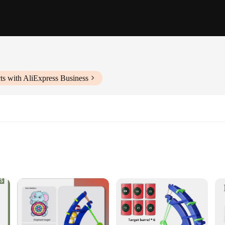
ts with AliExpress Business
orts enthusiasts looking to enhance their training sessions. Designed for a wide 
tands the rigors of repeated use. Its durability ensures that it remains a reliable