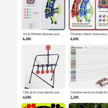
Jeu de fléchettes dinosaure pour enfants, arc de balle collante, cible éléphant dos, fronde pour enfants, flèche de jeu, ensemble de jouets d'extérieur
Fléchettes à lancer montessori pour enfants, cible de f
6,49€
4,69€
Cible de tir à cinq objectifs pour enfants, pratique familiale, cadre BB, Cristal automatique, odorà air comprimé, pratique du tir
4,69€
2,20€