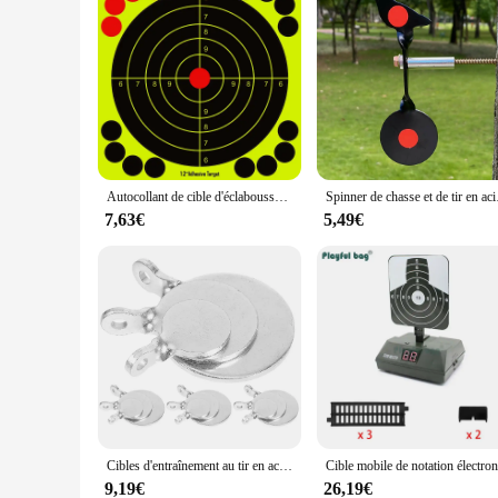
Autocollant de cible d'éclaboussures jaune structurels ent brillant, cibles de tir réactives adhésives, 10 feuilles/paquet, 12 pouces
Spinner de chasse e
7,63€
5,49€
Cibles d'entraînement au tir en acier inoxydable, 12 pièces, 4 chacune de 2cm + 3cm + 4cm
9,19€
26,19€