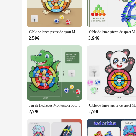
set's ergonomic design allows for easy assembly, making it a
**Versatile and Adaptable**
Whether you're a professional athlete or a casual sportsman, th
The versatile nature of the cible de lance pierre de sport joue
be easily transported, making it an ideal choice for both ind
Cible de lance-pierre de sport Montessori pour enfants, jeu de fléchettes collantes, jeux de société de basket-ball, jouet de plein air
Cible de lance-pierre de sport Mo
**Optimized for Performance**
2,59€
3,94€
The cible de lance pierre de sport jouet is not just about dura
shots accurately. This feature is particularly beneficial for a
continuous training without interruption. The cible de lance 
vendors alike.
Jeu de fléchettes Montessori pour enfants, cible de fronde, balle collante, lancer de catapulte, jeu de sport, jeux de plein air pour enfants
Cible de lance-pierre de sport Mo
2,79€
2,79€