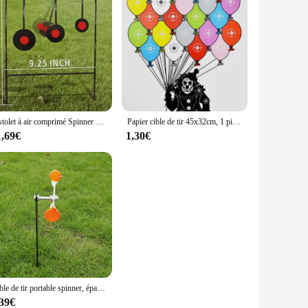
Pistolet à air comprimé Spinner simple, cible de tir en métal, trois cibles rondes à pendentif
Papier cible de tir 45x32cm, 1 pièce, cible silhouette en papier pour armes à feu, fusils, fusils, odorBB, odorà air comprimé
1,69€
1,30€
Cible de tir portable spinner, épaisseur 3mm
,39€