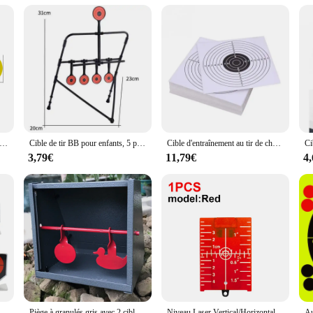
 to any outdoor sports enthusiast's arsenal. Crafted from robust polycarbonate, th
eginner, the ergonomic design ensures that the targets are easy to set up and u
ce sessions at the range or in the backyard, making it an ideal choice for both wh
a toy; it's a tool for honing your shooting skills. The set includes multiple targ
g your handgun skills, these targets are adaptable to various shooting scenarios.
h personal and professional use.
mineux pour Cible de 19mm, Noir/Rouge, Autocollant, Alésage de Bullseye, Accessoires de Tir, 1000 Pièces
Cible de tir BB pour enfants, 5 plaques, entraînement au tir, intérieur, Cristal automatique, modmirreal
Cible d'entraînement au tir de chasse, fronde en papier, fusil de odor, accessoires d'entraînement, intérieur et extérieur, 14x14cm, 100 pièces
3,79€
11,79€
4
veryone. The lightweight construction makes it easy to transport, while the durabl
both individual practice and group activities, making it an excellent choice for s
, this set is suitable for a variety of shooting disciplines, ensuring that it cate
 de cibles durables pour la chasse, cible en métal pour la pratique de l'airsoft, 6 pièces/lot
Piège à granulés gris avec 2 cibles rouges, fileur intégré-5.50 "* 5.50"
Niveau Laser Vertical/Horizontal carte cible ligne rouge/verte, plaque de Distance du faisceau, plaque magnétique pouce/cm planche de nivellement, pièce d'outil