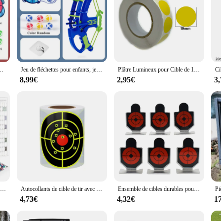
ronde, balle collante, basket-ball, jeu de société, jouets de plein air, B343
Jeu de fléchettes pour enfants, jeu de tir à la fronde, cible d'arc de balle collante, jeu de fléchettes d'animaux, jouets de fête, flèche intérieure et extérieure, cadeau de jouet
Plâtre Lumineux pour Cible de 19mm, Noir/Rouge, Autocollant, Alésage de Bullseye, Accessoires de Tir, 1000 Pièces
8,99€
2,95€
3
Calendrier mural avec feuille de licence, grand format, kawaii, liste de tâches, liste de cibles, fournitures de bureau, 2025, 2024
Autocollants de cible de tir avec impact structurels ent jaune, cibles réactives de 3 pouces pour pistolets Airsoft à granulés BB
Ensemble de cibles durables pour la chasse, cible en métal pour la pratique de l'airsoft, 6 pièces/lot
4,73€
4,32€
1