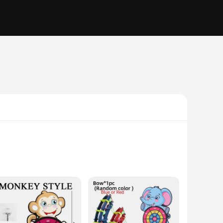
range of sports, including archery, pistol shooting, and
 training partner for both novices and seasoned athletes. The