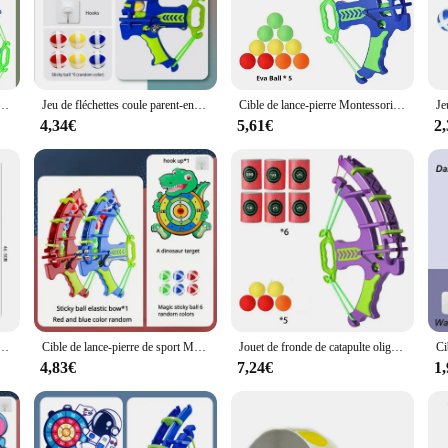
 convenient addition to any training environment.
is target set caters to your needs. Available in sets that vary in quantity, you c
t makes it suitable for various training scenarios, from casual practice to compet
oor and outdoor training sessions.
ntessori pour enfants, jeu de fléchettes collantes, jeux de société de basket-ball, jouet de plein air
Jeu de fléchettes coule parent-enfant, catapulte pour enfants, balle collante, arc cible, jouet bébé intérieur ventouses, jeu de fléchettes
Cible de lance-pierre Montessori pour enfants, balle collante, jeu de fléchettes, jeux de société de basket-ball, balle molle, jouet d'entraînement en plein air
4,34€
5,61€
2
bility; it's also designed to enhance performance. The target's design is optimize
rchers, as it aids in improving their aim and precision. The set's design also ensu
pierre de sport jouet is a testament to the perfect blend of functionality and pe
ntessori pour enfants, jeu de fléchettes collantes, jeux de société de basket-ball, jouet de plein air
Cible de lance-pierre de sport Montessori pour enfants, jeu de fléchettes collantes, jeux de société de basket-ball, jouet de plein air
Jouet de fronde de catapulte oligBall pour enfants, comprenant 6 cibles en mousse, 5 jeux de lancer IkIncentré et Outdoor, jouets de sport, cadeaux pour enfants
4,83€
7,24€
1