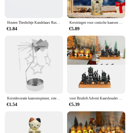
Houten Theelichtje Kandelaars Rustieke Pijler Theelichtje Kandelaar Thuis Tafelkaars Middelpunt voor Bruiloft Kerstfeest Decor
Kerstringen voor conische kaarsen Boomhouder Dienblad Theelichtje Feestdecor Roterende LED
€1.84
€5.89
Kerstdecoratie kaarsenspinner, roterende theelichtkaarshouder, zilver
voor Bruiloft Advent Kaarshouder Advent Krans Theelichthouder Kaarshouder Kerstkaarsenbak Metaal Met Houten Kaarsenblik
€1.54
€5.39