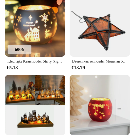
Kleurrijke Kaarshouder Starry Night Theelichthouder Kwik Glas Votive Kaars Cup Kerst Bruiloftsfeest Decoratie
IJzeren kaarsenhouder Moravian Star Kaarsenhouder Ster Oranje Theelichtjes Kaarsen Sterlantaarn Minilantaarns
€5.13
€13.79