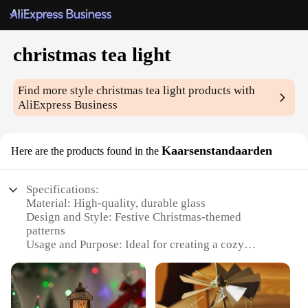
christmas tea light
Find more style
christmas tea light
products with
AliExpress Business
Kaarsenstandaarden
Here are the products found in the
Specifications:
Material: High-quality, durable glass
Design and Style: Festive Christmas-themed
patterns
Usage and Purpose: Ideal for creating a cozy
ambiance during the holiday season
Typical Adaptive Scenario: Perfect for home
decoration, parties, and gift-giving
Shape or Size or Weight or Quantity: Comes in a set