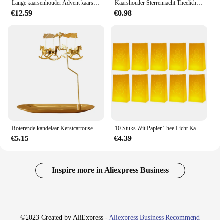
Lange kaarsenhouder Advent kaarshouder Advent krans theelichthouder kaarshouder kerstkaars lade kaars verlicht dinerset
Kaarshouder Sterrennacht Theelichthouder Kwikglas Votiefkaarsenbeker Gespikkelde Kerst Goud Rood Bruiloft Feestdecoratie
€12.59
€0.98
Roterende kandelaar Kerstcarrousel Draaiend Theelichtje Kaarshouder Maan Thuis Bruiloft Kerstmis Kerst Decor Ornament
10 Stuks Wit Papier Thee Licht Kaars Lantaarn Tassen Bruiloft Feest Tuin Kerst Halloween Decor Duurzaam Herbruikbaar Vlambestendig
€5.15
€4.39
Inspire more in Aliexpress Business
©2023 Created by AliExpress -
Aliexpress Business Recommend