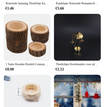
it is dependable.
Roterende Spinning Theelichtje Kaars Metalen Thee Licht Houder Carrousel Home Decor Christmas Gift
Kandelaars Roterende Romantische Rotatie Draaiende Carrousel Theelichtje Kaarshouder Kerst Home Party Bruiloft Engel
€1.46
€5.66
1 Stuks Rustieke Bruiloft Centerpieces Kaars Decor Houten Kaarshouder Basis Vakantie Kerst Verjaardag Tafel Theelicht Kaars Decor
Theelichtjes Kersthouders voor tafel Theelichtje Pinwheels Sneeuwvlok Kandelaar Windmolen Kandelaar Hert
€0.98
€2.52