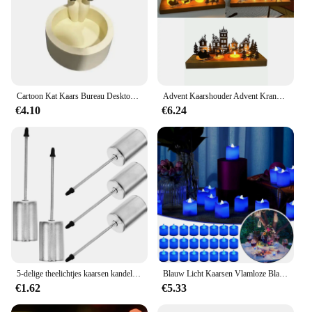
Cartoon Kat Kaars Bureau Desktop Decoratie Theelamp Kandelaar Kantoor Desktop Decoratie Nachtkastje Decoratie Kerstcadeau
Advent Kaarshouder Advent Krans Theelichthouder Kaarshouder Kerstkaarsenbak Metaal met hoge glazen kaarsenhouder
€4.10
€6.24
5-delige theelichtjes kaarsen kandelaar basishouder met Spike Insert Cup gouden kerstboom decoratie container
Blauw Licht Kaarsen Vlamloze Blauwe Theelichtjes Flikkeren Marineblauwe Votiefkaarsen Voor Kleine Glazen Houder Blauwe Theelichtjes Kaars
€1.62
€5.33