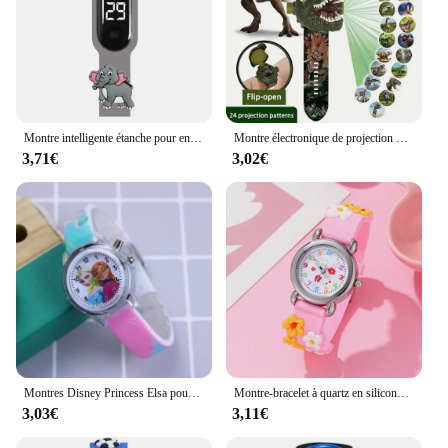
Montre intelligente étanche pour enfants âgés de 2 à 15 ans, montre électronique numérique LED, bracelet, dessin animé, éléphant, enfants, cadeau d'anniversaire
Montre électronique de projection de dinosaure 3D pour enfants, jouet Shoous amusant, cadeau de maternelle, 1PC
3,71€
3,02€
Montres Disney Princess Elsa pour enfants, montre-bracelet légère, bracelet en silicone, dessin animé, jouets pour enfants, horloge pour filles
Montre-bracelet à quartz en silicone rose pour enfants, montres de dessin animé pour enfants, cadeau d'anniversaire, heure d'étude, fille, garçon, nouveau
3,03€
3,11€