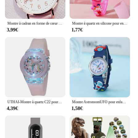
Montre à cadran en forme de cœur pour enfants, montre pour femme, mode étudiante, simple, petite amie, mignon, nouveau
Montre à quartz en silicone pour enfants, joli bracelet, dessin animé mignon, garçons et filles, nouveau, 2024
3,99€
1,77€
UTHAI-Montre à quartz C22 pour enfants, montre de dessin animé, horloge numérique, bande de silicone, lueur la nuit, filles mignonnes, école primaire
Montre AstronsomUFO pour enfants, dessin animé étudiant, nouveau
4,39€
1,58€