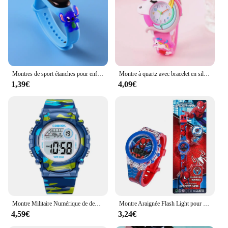
Usage and Purpose: Perfect for teaching time and
enhancing daily routines
Typical Adaptive Scenario: School, playtime, and
outdoor activities
Shape or Size or Weight or Quantity: Lightweight
and comfortable to wear, with a standard size
suitable for children's wrists
Montres de sport étanches pour enfants, montre SpidSuffolk Butter pour filles, bracelet électronique, horloge tactile LED, mode
Montre à quartz avec bracelet en silicone pour enfants, arc-en-ciel, nuage imprimé, dessin animé mignon, garçons, filles, nouveau, 2024
1,39€
4,09€
Features:
**Enhancing Learning and Fun**
The Children's Watch is not just a timepiece; it's a
tool for learning and development. The vibrant
colors and engaging graphics make it an exciting
accessory for kids, while the clear dial and easy-to-
read numbers help them learn to tell time. The watch
is designed to be both durable and lightweight,
ensuring that it can withstand the rigors of playtime
while remaining comfortable on young wrists. It's
an essential addition to any child's collection,
fostering independence and responsibility.
Montre Militaire Numérique de dehors pour Enfant Garçon et Fille, Horloge Électronique Étanche avec Alarme et Date, Nouvelle Collection
Montre Araignée Flash Light pour Enfants, Décodage de Dessin Animé, Horloge Cadeaux pour Garçons et Bol, Étudiants
4,59€
3,24€
**Versatile and Convenient**
Whether your child is heading to school, playing in