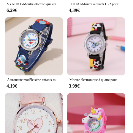
sure to be a hit.
SYNOKE-Montre électronique étanche pour étudiants, montre de sport pour enfants, montre numérique multifonctionnelle, cadeau lumineux, sept couleurs
UTHAI-Montre à quartz C22 pour enfants, montre de dessin animé, horloge numérique, bande de silicone, lueur la nuit, filles mignonnes, école primaire
6,29€
4,39€
Astronaute modèle série enfants montre couleur ruban en plastique garçon fille cadeau montre
Montre électronique à quartz pour enfants, étudiant, football, dessin animé, document de mode, nouveau
4,19€
3,99€