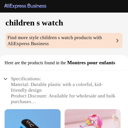
children s watch
Find more style
children s watch
products with
AliExpress Business
Montres pour enfants
Here are the products found in the
Specifications:
Material: Durable plastic with a colorful, kid-
friendly design
Product Discount: Available for wholesale and bulk
purchases
Type and Category: Children's watch, suitable for
kids aged 3-12 years
Design and Style: Fun and playful, featuring vibrant
colors and engaging graphics