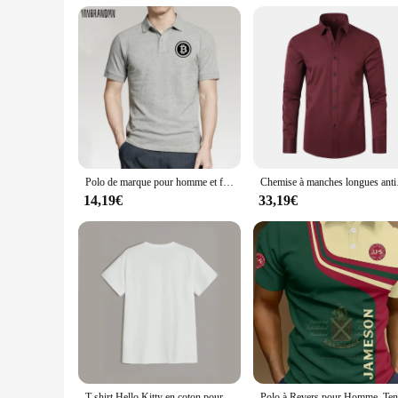
**For Wholesale and Vendor Opportunities**
For retailers and vendors looking to offer a unique product t
high-quality, trendy piece that resonates with the digital age
Embrace the future of fashion with this stylish and functiona
Polo de marque pour homme et femme, vêtements unisexe, haute qualité, avec Logo, pièce de monnaie
Chemise à manches longues ant
14,19€
33,19€
T-shirt Hello Kitty en coton pour femme, streetwear, mignon, vintage, délavé, My Melody Kuromi