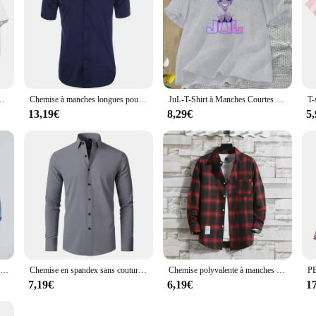
e, Vêtement à la Mode, avec Imprimé de Chien Pach, Anime Sanro
Chemise à manches longues pour hommes Slim Fit confortable Plus Size55-110KG Nouveau document monochrome multicolore Chemise de document de bonbons de mode pour hommes
JuL-T-Shirt à Manches Courtes pour Homme et Femme, Vêtement en Coton, Vintage, Graphique, Musique, Streetwear, Unisexe
13,19€
8,29€
5
GIDYQ-Chemises en mousseline de soie vintage pour femmes, manches lanterne, chemisiers noirs, coréen, élégant, dame de bureau, monochrome, décontracté, Y-New
Chemise en spandex sans couture à haute élasticité pour hommes, manches longues, coupe couvertes, chemises provoqué décontractées, document solide, social et formel, grande taille, 7XL, 6XL
Chemise polyvalente à manches longues pour hommes, haut à la mode, style hongkongais, carillon coréen, 2020
7,19€
6,19€
1