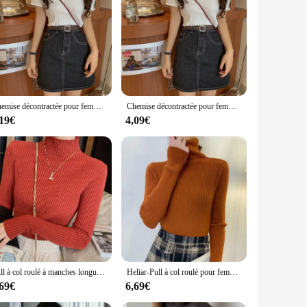
 resonate with the Bitcoin community, featuring a bold and
d durability, ensuring they withstand the test of time and
Chemise décontractée pour femme, design coréen, style sexy, chemise à la mode, impression de documents solides, haut décontracté pour femme, été, 1 pièce
Chemise décontractée pour femme, design coréen, style sexy, chemise à la mode, impression de documents solides, haut décontracté pour femme, été, 1 pièce
rsatile enough to fit any casual setting. The design is not
,19€
4,09€
ay. Available in a range of sizes, these shirts cater to both
 supplier, or simply a Bitcoin enthusiast, these shirts are a
everyday wear to show off your Bitcoin pride. With wholesale
Pull à col roulé à manches longues pour femmes, pull slim décontracté, vêtements simples et chics, mode coréenne, élégant, solide, basique
Heliar-Pull à col roulé pour femme, pulls basiques en cachemire doux, automne et hiver 2024
,69€
6,69€