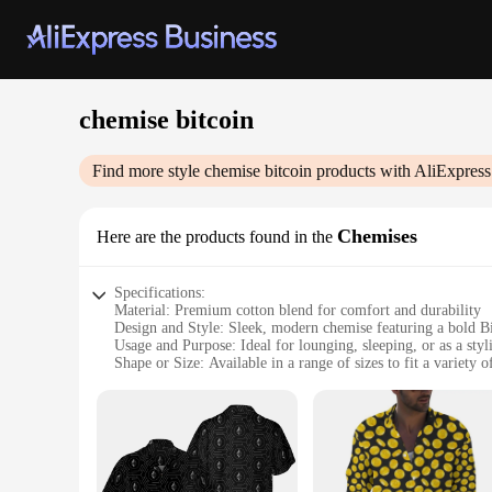
chemise bitcoin
Find more style
chemise bitcoin
products with AliExpress
Chemises
Here are the products found in the
Specifications:
Material: Premium cotton blend for comfort and durability
Design and Style: Sleek, modern chemise featuring a bold Bi
Usage and Purpose: Ideal for lounging, sleeping, or as a styl
Shape or Size: Available in a range of sizes to fit a variety 
Performance and Property: Lightweight, breathable fabric en
Parts and Accessories: Comes as a complete set, including th
Features:
|Wholesale|Vendors|
**Elegant Comfort Meets Digital Currency**