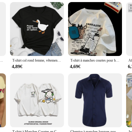
o their customers, the Chemise Bitcoin Polo Shirt is an excellent choice. With it
. The shirt's design and style are not only appealing to Bitcoin enthusiasts but 
l chemise bitcoin polo shirt, and watch as it becomes a staple in your inventory
i-déformables pour hommes, chemises provoqué pour hommes, coupe couvertes Camisa, chemisier d'affaires sociales, chemise de bureau blanche, S-4XL
T-shirt col rond femme, vêtement vintage, doux et respirant, avec impression humoristique Kawaii, la paix n'a jamais été une option
T-shirt à manches courtes pour hommes et femmes, pull surdimensionné, version coréenne, dessin animé, groupe de chats, imprimé, décontracté, couples, nouveau
4,89€
4,69€
6
Polo à Revers pour Homme, Tendance Harajuku, Luxe, Bouton d'Affaires, Décontracté, Médicaments, Vêtements et Accessoires, Nouvelle Collection
T-shirt à Manches Courtes en Coton pour Femme, Vêtement à la Mode, avec Imprimé de Chien Pach, Anime Sanro
Chemise à manches longues pour hommes Slim Fit confortable Plus Size55-110KG Nouveau document monochrome multicolore Chemise de document de bonbons de mode pour hommes