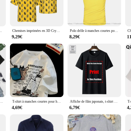
fusion of fashion and technology. Designed for the modern individual who appreci
ium cotton blend ensures a soft, breathable fabric that is gentle on the skin, 
e is versatile enough to suit any scenario.
oin is available in a range of sizes to cater to a diverse audience. The tailored 
hemisiers, streetwear, monnaie numérique, argent, design à la mode, vêtements respirants, automne
Chemises imprimées en 3D Crypto Bitcoin pour hommes, chemise de plage, chemisiers décontractés pour enfants, manches courtes, vêtements de mode, argent mystère, cool, BTC
Polo drôle à manches courtes pour hommes, 2021 coton, salle de bain Bitcoin DL, votre crypto-monnaie, vêtements, nouveauté, 100%
rint make it a standout piece in any wardrobe, while the lightweight fabric en
9,29€
8,29€
1
o appreciates the intersection of fashion and technology? The chemise bitcoin i
 includes the chemise and any additional accessories, ensuring that the recipien
mise is sure to delight.
e, vêtement vintage, doux et respirant, avec impression humoristique Kawaii, la paix n'a jamais été une option
T-shirt à manches courtes pour hommes et femmes, pull surdimensionné, version coréenne, dessin animé, groupe de chats, imprimé, décontracté, couples, nouveau
Affiche de film japonais, t-shirt de l'armée de Darhouse, Bruce Campbell Evil Frequency
4,69€
6,79€
4