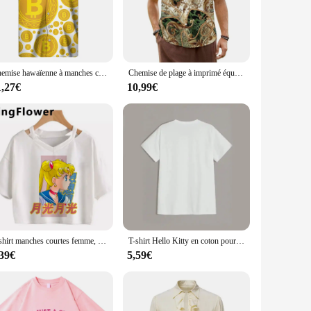
ates both style and innovation, this chemise features a
making it perfect for extended wear. Whether you're lounging
fit ensures that each wearer can enjoy the comfort and style of
Chemise hawaïenne à manches courtes imprimée Bitcoin Link pour hommes, haut à revers décontracté, grande taille, chemise à la mode, nouveau style, 2024
Chemise de plage à imprimé équiprint doré pour hommes, chemises décontractées, nouveauté, été, manches courtes, Harajuku, grande taille, chemisiers 5XL
sures that it remains comfortable throughout the day or
1,27€
10,99€
s an excellent choice. Its distinctive design and high-quality
t can enjoy the full experience of this innovative sleepwear.
T-shirt manches courtes femme, humoristique et à la mode, Harajuku, kawaii, Ulzzang
T-shirt Hello Kitty en coton pour femme, streetwear, mignon, vintage, délavé, My Melody Kuromi
,39€
5,59€