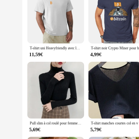
|Vendors|
**Embrace the Future of Currency**
The chemise bitcoin T-shirts are not just a fashion statement
stylish bitcoin symbol that captures the essence of the digit
numerous washes.
**Versatile and Trendy**
T-shirt uni Heavyfriendly avec logo Bitcoin pour homme, sweat-shirts classiques, BTC
Whether you're attending a cryptocurrency conference or simpl
11,59€
4,99€
only trendy but also serves as a conversation starter, allowin
men and women, making them a perfect gift for friends and 
**For the Bitcoin Enthusiast**
The chemise bitcoin T-shirts are not just a piece of clothing
must-have addition to your wardrobe. They're ideal for setti
and set options available, these shirts are a fantastic choice 
Pull slim à col roulé pour femme, pull à manches longues, chemises décontractées pour femme, vêtements doux et chauds, hiver, Y2K, Y-2024
5,69€
5,79€