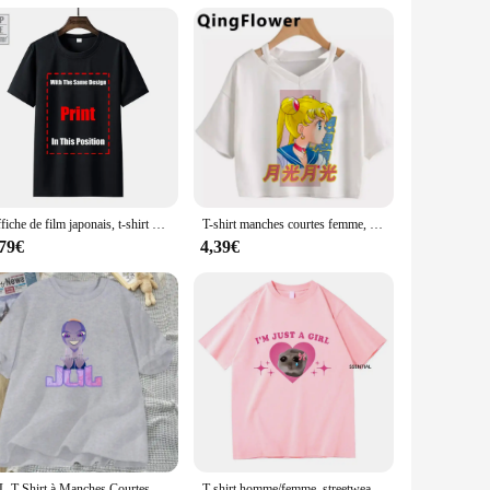
s wholesale availability, you can provide your clients with a
also to those who appreciate fashion with a modern twist.
.
Affiche de film japonais, t-shirt de l'armée de Darhouse, Bruce Campbell Evil Frequency
T-shirt manches courtes femme, humoristique et à la mode, Harajuku, kawaii, Ulzzang
,79€
4,39€
JuL-T-Shirt à Manches Courtes pour Homme et Femme, Vêtement en Coton, Vintage, Graphique, Musique, Streetwear, Unisexe
T-shirt homme/femme, streetwear, vintage, unisexe, en coton, harajuku, esthétique