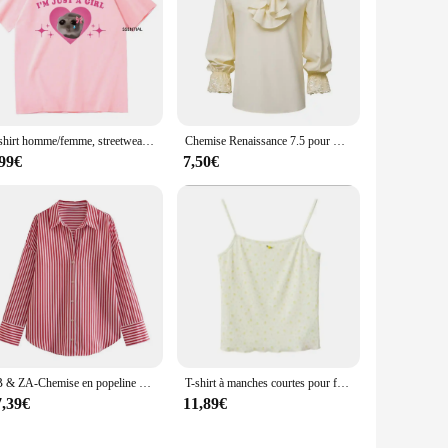
T-shirt homme/femme, streetwear, vintage, unisexe, en coton, harajuku, esthétique
Chemise Renaissance 7.5 pour Homme, Steampunk Gothique, avec Volants en Dentelle, Col Montant, Pull à Manches sulf, Style Médiéval
,99€
7,50€
PB & ZA-Chemise en popeline à simple boutonnage pour femme, col rabattu, décontracté, polyvalent, mode et sheim, printemps, nouveau, 2024
T-shirt à manches courtes pour femmes, chemise jaune lai70.épicée, chemise amincissante japonaise, mode Y, été, kawaii, filles coréennes, chic, adt
7,39€
11,89€