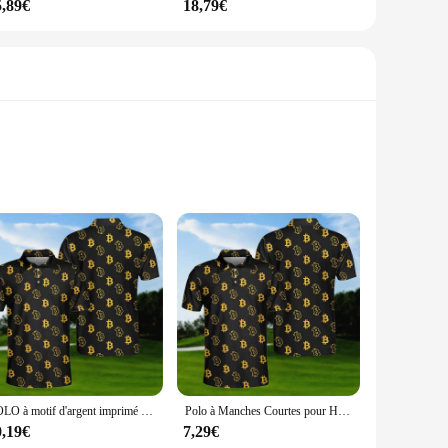
5,89€
18,79€
from a premium cotton blend, this shirt offers a comfortable
n, while the eye-catching Bitcoin graphic makes a bold
scenario. Its design is subtle yet striking, making it an
POLO à motif d'argent imprimé en 3D Bitcoin pour hommes, chemise décontractée, t-shirt de boutique graphique, revers d'argent mystère, mode estivale
Polo à Manches Courtes pour Homme, Motif de Nombreux Bitcoin, Impression 3D, Revers d'Affaires, T-Shirt à Motif de Crâne, Y-B
brant colors and intricate graphics ensure that this shirt
0,19€
7,29€