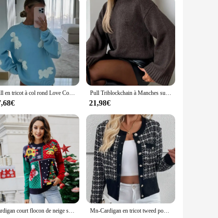
Pull en tricot à col rond Love Coussins pour femmes, pull à manches longues, pulls féminins respirants, pull High Street, mode brodée
Pull Triblockchain à Manches sulfet Col Rond pour Femme, Haut Basique, Chic, Marron, à la Mode, Nouvelle Collection Automne 2024
7,68€
21,98€
Cardigan court flocon de neige sur le sapin de Noël pour femme, pulls avec cloches, poitrine en cachemire, haut
Mn-Cardigan en tricot tweed pour femme, pull à manches longues, motif à carreaux noir et blanc, cardigan boutonné appliqué, top7310 #