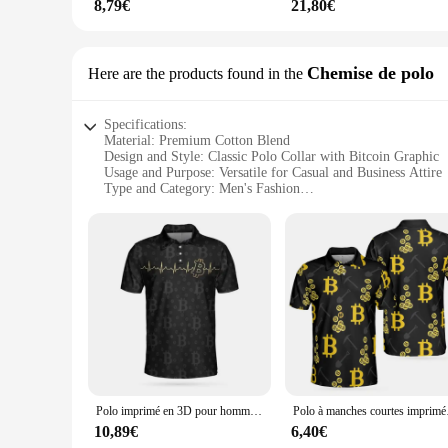
8,79€
21,80€
Chemise de polo
Here are the products found in the
Specifications:
Material: Premium Cotton Blend
Design and Style: Classic Polo Collar with Bitcoin Graphic
Usage and Purpose: Versatile for Casual and Business Attire
Type and Category: Men's Fashion
Performance and Property: Comfortable Fit with Breathable
Parts and Accessories: Available in Sets for Complete Look
Features:
**Elevate Your Wardrobe with the Chemise Bitcoin Polo Sh
The Chemise Bitcoin Polo Shirt is a unique addition to any m
fit that is both durable and breathable, ensuring you stay co
statement, reflecting your individuality and affinity for the d
**Versatile and Trendy for Every Occasion**
Whether you're heading to a business meeting or enjoying a ca
Polo imprimé en 3D pour homme, motif cryptomonnaie, t-shirt graphique, mode estivale, argent mystère, boutique, revers décontracté, Y-Bitcoin
Polo à manches courte
excellent conversation starter. The shirt's sets, available for
stands out in any crowd, making it a must-have for those who
10,89€
6,40€