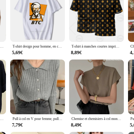
 but a nod to the future of currency. These unisex graphic tees are designed to
al currency. Made from a premium cotton blend, these shirts offer a soft touch an
T-shirt noir Crypto Miner pour homme, Crypto-monnaie, Bitcoin, BTC, grande taille, décontracté, Y-Tee
T-shirt design pour homme, en coton, motif crypto-monnaie, Bitcoin BTC
T-shirt à manches courtes imprimé en 3D pour hommes, chemise Crypto, haut de sport décontracté, Bitcoin, Ethereum, vêtements pour couples, cadeau
y want to show off your love for Bitcoin, these chemise bitcoin T-shirts are ve
5,69€
8,89€
4
g you to express your passion for the digital currency in a subtle yet impactful w
family who share your enthusiasm for Bitcoin.
; they're a symbol of support for the Bitcoin community. Whether you're a vendor,
ng up at Bitcoin-related events, participating in online forums, or simply for 
for businesses looking to offer a unique product to their customers.
T-shirt manches courtes col en v pour femmes, bleu slim noir mince 107 orange, été
Pull à col en V pour femme, pull à boutons, pull doux, mode automne et hiver, 2024
Chemise et chemisiers à col montant pour femmes, manches courtes en Y, élégant, gladast, dame de bureau, mode, été, 1 pièce
7,79€
8,49€
5