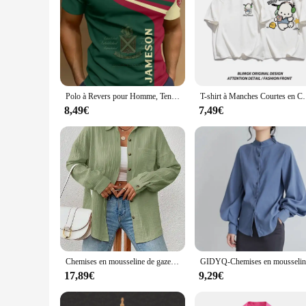
Polo à Revers pour Homme, Tendance Harajuku, Luxe, Bouton d'Affaires, Décontracté, Médicaments, Vêtements et Accessoires, Nouvelle Collection
T-shirt à Manches Courtes en Coton pour Femm
8,49€
7,49€
Chemises en mousseline de gaze de coton pour femmes, col rabattu décontracté, haut à manches longues, chemisiers de bureau élégants pour dames, 100%
17,89€
9,29€