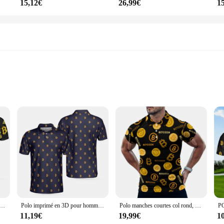
15,12€
26,99€
1
 Fabric
irt**
an's collection, combining the classic polo style with a modern twist. Crafted 
ol and stylish throughout the day. The polo collar adds a touch of sophisticatio
igital currency.
sual outing, the Chemise Bitcoin Polo Shirt is versatile enough to adapt to any 
s imprimé 3D Bitcoin pour hommes, t-shirts de golf, t-shirt à boutons, vêtements de luxe, haute qualité, mode
Polo imprimé en 3D pour homme, motif cryptomonnaie, t-shirt graphique, mode estivale, argent mystère, boutique, revers décontracté, Y-Bitcoin
Polo manches courtes col rond, décontracté, élégant, surdimensionné, avec Logo Bitcoin imprimé
 purchase, provide a complete look that is both fashionable and functional. The vi
 appreciate the blend of style and technology.
11,19€
19,99€
1