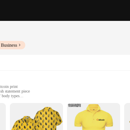
 Business
tcoin print
ish statement piece
of body types
sures all-day comfort
e chemise and any additional accessories