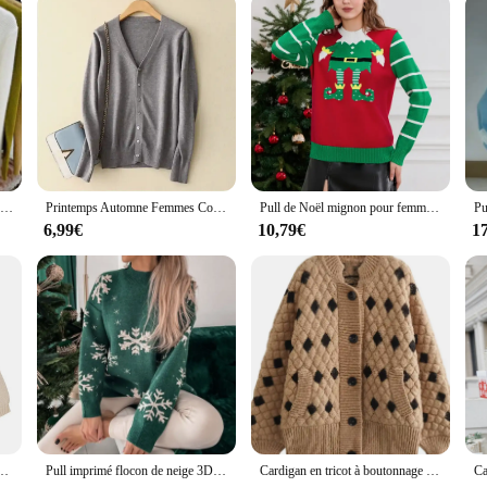
Pull court à boutonnage simple pour femmes, tricots solides, pulls cardigans, mode printemps, automne, hiver, 2024
Printemps Automne Femmes Couleur Unie Tricoté Cardigan Pull Simple Boutonnage Slim Fit V-cou Pull Casual Pull Manteau
Pull de Noël mignon pour femme, imprimé jambes de chimelfe, col rond, pull chaud, tricots basiques, streetwear d'automne
6,99€
10,79€
1
an à boutons en métal, manteau décontracté, tenue féminine, mode française, automne, hiver
Pull imprimé flocon de neige 3D pour femme, manches longues, col rond, décontracté, haut optique chaud, hiver, 2024
Cardigan en tricot à boutonnage simple pour femmes, col en V élégant, poche, pull à manches longues, streetwear pour dames, abonnés à la mode, automne, hiver, nouveau