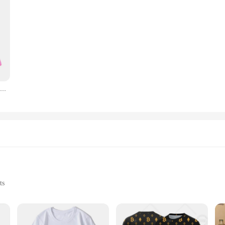
Polo basique polyvalent à manches longues pour femmes, chemise en popeline, décontracté, nouveau style, début d'automne, 2024
ts
izes, Quantity Discounts for Wholesale