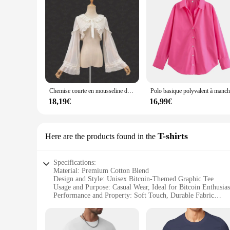
Chemise courte en mousseline de soie à volants pour femme, haussement d'épaules en dentelle, manches longues, BEmbed o, Lolita Short, chemise en mousseline de soie ronde, douce pour fille, printemps, été
18,19€
16,99€
T-shirts
Here are the products found in the
Specifications:
Material: Premium Cotton Blend
Design and Style: Unisex Bitcoin-Themed Graphic Tee
Usage and Purpose: Casual Wear, Ideal for Bitcoin Enthusias
Performance and Property: Soft Touch, Durable Fabric
Shape or Size or Weight or Quantity: Available in Various S
Applicable People: Men and Women
Features: