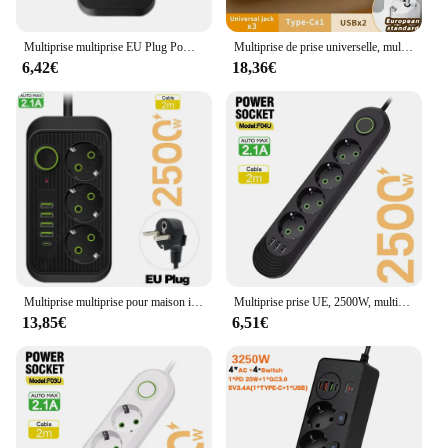
Multiprise multiprise EU Plug Power Strip, câble d'extension de 2m, prises électriques multiprises 3AC, 4 USB, 1 type C, filtre réseau, charge rapide
Multiprise de prise universelle, multiprise AC, prise murale de contrôle séparée avec USB, charge rapide, adaptateur de prise multiprise, EU, US, UK
6,42€
18,36€
Multiprise multiprise pour maison intelligente, prise UE, prise secteur, rallonge, filtre réseau électrique, ports USB, charge rapide
Multiprise prise UE, 2500W, multiprise, rallonge de 2m, filtre réseau électrique avec ports USB, charge rapide
13,85€
6,51€