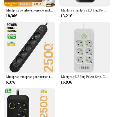
Multiprise de prise universelle, multiprise AC, prise murale de contrôle séparée avec USB, charge rapide, adaptateur de prise multiprise, EU, US, UK
Multiprise multiprise EU Plug Power Strip, câble d'extension de 2m, prises électriques multiprises 3AC, 4 USB, 1 type C, filtre réseau, charge rapide
18,36€
13,21€
Multiprise multiprise pour maison intelligente, prise UE, prise secteur, rallonge, filtre réseau électrique, ports USB, charge rapide
Multiprise EU Plug Power Strip, Câble d'extension de 2m, Prises électriques Multiprise 6AC avec 4 USB 1, Filtre réseau de type C, Charge rapide
6,37€
16,93€