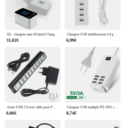
QI – chargeur sans fil Quick Charge 3.0 intelligent USB Type C, Station de recharge HUB avec affichage Led, adaptateur d'alimentation pour ordinateur de bureau
Chargeur USB multifonction à 4 ports, charge rapide, prise intelligente, multiprise, pipeline 5V, prise d'extension, électronique domestique, chargeur UE
31,02€
6,99€
Airies USB 2.0 avec câble pour PC, extenseur multiple, adaptateur secteur multifonction, répartiteur multiple, prise EU et US, 10 ports
Chargeur USB multiple PD 30W, câble d'extension de charge rapide, chargeurs muraux rapides, adaptateur secteur EU US 6 prises, prises de téléphone portable
6,06€
8,74€