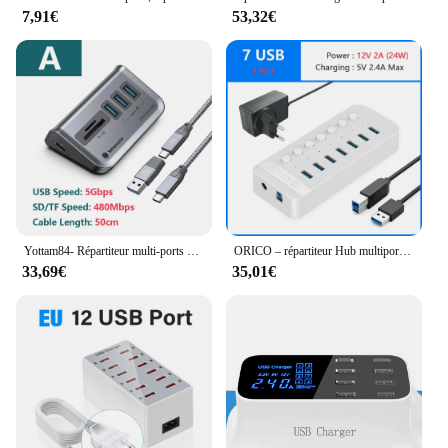
7,91€
53,32€
Yottam84- Répartiteur multi-ports USB A Type C, station d'accueil, 4 prises multiples, rallonge de prise de concentrateur, adaptateur S6 pour ordinateur portable
ORICO – répartiteur Hub multiport alimenté par USB, commutateur marche-arrêt, station d'accueil, plusieurs prises USB 3.0, chargeur, plusieurs barrettes d'alimentation, adaptateur PC
33,69€
35,01€