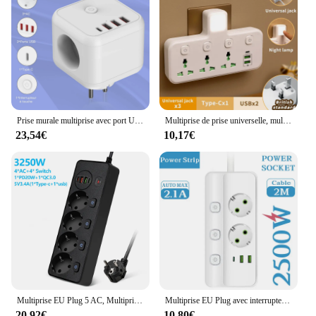
Prise murale multiprise avec port USB de type C, multiprise UE, prises secteur multiples, adaptateur de filtre réseau à charge rapide, PD 15W
Multiprise de prise universelle, multiprise AC, prise murale de contrôle séparée avec USB, charge rapide, adaptateur de prise multiprise, EU, US, UK
23,54€
10,17€
Multiprise EU Plug 5 AC, Multiprise, Extension, Prise Électrique, 20W PD QC3.0 USB, Chargeur Rapide, Réseau Multiprise
Multiprise EU Plug avec interrupteur, multiprise 2500W, prises électriques 2AC, 2 ports USB et 1 port de type C, 3,1 A, 5V, charge rapide
20,92€
10,80€