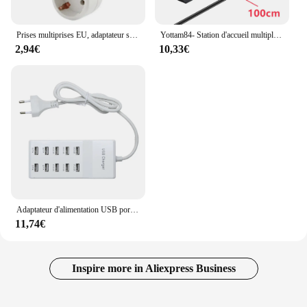
Prises multiprises EU, adaptateur secteur multiple, norme européenne, 1 à 3 voies, convertisseur Euro, prises électriques
Yottam84- Station d'accueil multiple à 7 ports USB HUB Type C Splitter, Multi USB 3.0 Slot Plug S6, Adaptateur Extenseur pour ordinateur portable PC
2,94€
10,33€
Adaptateur d'alimentation USB portable pour la maison, haute vitesse, 10 ports, 5V, hub AC, chargeur mural de voyage, prise UE
11,74€
Inspire more in Aliexpress Business