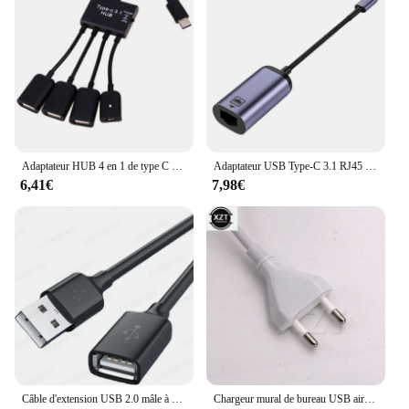
Adaptateur HUB 4 en 1 de type C avec chargeur d'alimentation, hub OTG, câble USB C, adaptateur pour smartphones, tablettes, souris, clavier
Adaptateur USB Type-C 3.1 RJ45 LAN Ethernet vers 50/100M Gigabit, prise réseau filaire externe pour MacPleP1 11 10 7
6,41€
7,98€
Câble d'extension USB 2.0 mâle à femelle haute vitesse, fil de données pour PC, TV, appareil photo, téléphone portable, câble de disque dur mobile, 1.5m
Chargeur mural de bureau USB airies, adaptateur secteur, prise UE, prise US, prise d'extension de charge, interrupteur, 6 ports, 30W