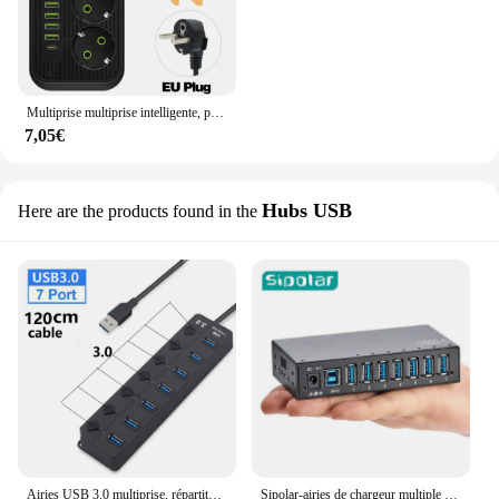
Multiprise multiprise intelligente, prise UE, rallonge multiprise, filtre réseau avec 4USB, type C, charge rapide PD
7,05€
Hubs USB
Here are the products found in the
Airies USB 3.0 multiprise, répartiteur haute vitesse, 7 ports, 5Gbps, adaptateur secteur avec interrupteur, câble long, extenseur multiple
Sipolar-airies de chargeur multiple en métal, 7 ports, qualité industrielle, 36W, 62USB 3.0, super vitesse, montable sur rail DIN, rapide