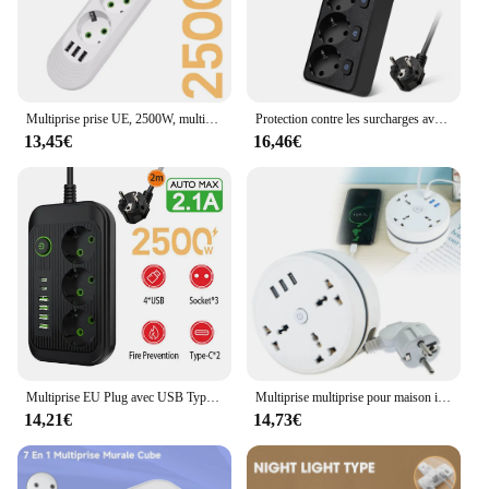
Multiprise prise UE, 2500W, multiprise, rallonge de 2m, filtre réseau électrique avec ports USB, charge rapide
Protection contre les surcharges avec interrupteur de commande, multiprise UE, chargeur rapide PD20W, filtre réseau multiprise, interrupteur individuel
13,45€
16,46€
Multiprise EU Plug avec USB Type-C, Multiprise, Câble d'extension, Prises électriques, Filtre réseau, Charge rapide, 2m, 3AC
Multiprise multiprise pour maison intelligente, prise UE, prise secteur, rallonge, filtre réseau électrique, ports USB, charge rapide
14,21€
14,73€