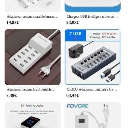
Adaptateur secteur mural de bureau EU US UK AU, station de chargeur USB S6 pour téléphone portable, iPad, Macbook, ordinateur portable, 5V, graphite A, 12 ports, prise multiple
Chargeur USB intelligent universel Hub 8 Ports, Station d'accueil affichage Led, téléphone portable, tablette, chargeur de bureau, adaptateur d'alimentation, bande de prise
19,83€
24,98€
Adaptateur secteur USB portable, 10 ports, 5V, hub, chargeur mural AC, prise UE, bureau à domicile, voyage
ORICO-Adaptateur multiprise USB 3.0 pour PC, port multiprise, interrupteur à clé marche-arrêt, extension de prise d'accueil, emplacement pour chargeur, multiprise
7,49€
63,44€