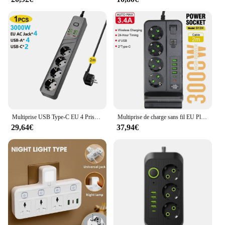
Multiprise USB Type-C EU 4 Prises AC, Multiprise, Câble de 2m, Chargeur de Prise Européenne Portable, 3000W, 6 USB
Multiprise de charge sans fil EU Plug AC, multiprise, rallonge électrique, téléphone, filtre réseau, USB, synchronisation 24h
29,64€
37,94€