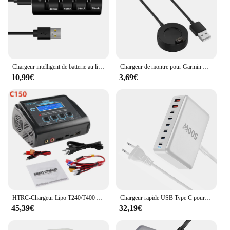
Chargeur intelligent de batterie au lithium pour voyage, 8 emplacements, 1220, 1240, 1620, 1632, 2032, 2025, 2016, 2430, 2440, 2450, 2477
Chargeur de montre pour Garmin Forerunner, câble de charge USB, prise anti-poussière, 955, 945, 935, 255, 245, 245M, 255S, 55, 45 Music, 745, 1m
10,99€
3,69€
HTRC-Chargeur Lipo T240/T400 DUO AC 150W DC 240W 10A, Écran Tactile, Canal Touriste, Balance de Batterie, Déchargeur pour Jouets RC
Chargeur rapide USB Type C pour iPhone, iPhone 16, 15, Samsung, charge rapide 500, 8 ports, 3.0 W, GaN, PD, bureau
45,39€
32,19€