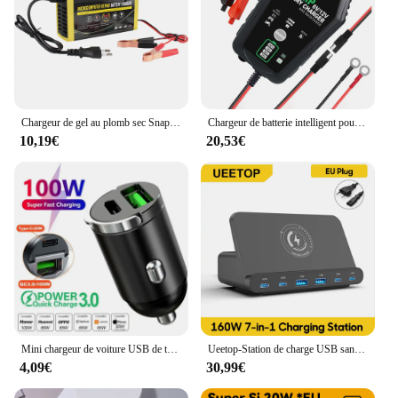
Chargeur de gel au plomb sec Snapbacking, charge rapide, 12V, entièrement automatique, batterie de voiture automatique, réparation d'impulsions de puissance
Chargeur de batterie intelligent pour voiture et moto, chargeur automatique pour Trickle Lithium veFePO4, plomb-acide 24.com, 6V, 12V, 3000mA
10,19€
20,53€
Mini chargeur de voiture USB de type C pour Xiaomi, Samsung, Huawei, iPhone Power, allume-cigare, charge rapide, 100W, 200W, QC3.0, PD, 12-24V
Ueetop-Station de charge USB sans fil, chargeur rapide pour ordinateur portable, tablette, iPhone 15, Samsung, PD, PPS, 45W, GaN, 65W, 160W
4,09€
30,99€