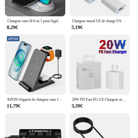
Chargeur sans fil 6 en 1 pour Apple, Apple iPhone 15, 14, 13, 12, 11, X, Apple Watch, Airpods, Station de charge rapide S6, Android, Samsung, 30W
Chargeur mural UE de charge USB, adaptateur de prise USB, Apple iPhone 7 8 6 6S Plus X Poly XS 11 12 13 Pro Max 5 5S SE 2020, lot de 5 pièces
8,29€
5,19€
KPON-Support de chargeur sans fil 3 en 1, station de charge rapide S6 pour iPhone 16/15/14/13 Pro Max Apple iWatch 9/8/7/6/5 Airpods 3/2
20W PD Fast EU US Chargeur mural pour iPhone 16 15 14 Plus 11 12 13 Pro Max X Poly XS 8 Charge rapide Adaptateur secteur USB-C avec boîte
11,79€
3,39€