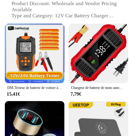
Product Discount: Wholesale and Vendor Pricing
Available
Type and Category: 12V Car Battery Charger
Design and Style: Compact and Portable
Usage and Purpose: Rapid Charging and
Maintenance of Automotive Batteries
Typical Adaptive Scenario: Ideal for Vehicles with
12V Batteries
Shape or Size or Weight or Quantity: Lightweight
and Easy to Handle
Performance and Property: High-Efficiency
Charging with Multiple Safety Features
Parts and Accessories: Includes All Necessary
Connectors for Easy Installation
DM-Testeur de batterie de voiture avec écran LCD orange, analyseur, chargeur, outil de diagnostic, gel, AGM, WET, CA, SLA, CCA, IR, SOH, mesure, 12V, 24V
Chargeur de batterie de moto automobile, chargeur d'entretien pour moto, voiture intelligente, 12V
15,41€
7,79€
Features:
|Wholesale|Vendors|
**Efficient and Safe Charging**
The chargeur de batterie voiture 12v is a state-of-
the-art device designed to provide a rapid and
efficient charge to your vehicle's battery. Its high-