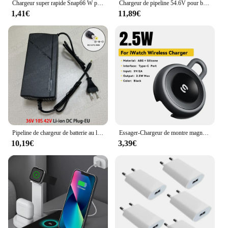
Chargeur super rapide Snap66 W pour Huawei Mate 40 50 60 P50 P60 Nova 9 10 Honor 90 100 Magic 5 Lite 6 Pro, câble de charge rapide de type C
Chargeur de pipeline 54.6V pour batterie Eddie ion 48V, connecteur DC5525, 13S 18650
1,41€
11,89€
Pipeline de chargeur de batterie au lithium intelligente EU, charge rapide intelligente, 36V, 48V, 60V, 72V, 3A, 5A, 42, 54.6, 67.2, 84V, 10, 13, 16, 20S DC
Essager-Chargeur de montre magnétique sans fil pour Apple Watch, chargeur rapide USB Type C portable pour iWatch Series 9 8 7 6 5 Ultra 2 SE
10,19€
3,39€