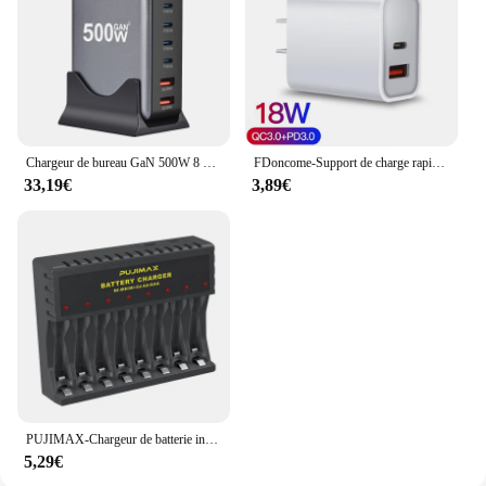
Chargeur de bureau GaN 500W 8 ports USB PD, charge rapide 3.0 USB Type C, pour iPhone 15 MacPle
FDoncome-Support de charge rapide sans fil, chargeur de type USB C, support de charge à induction, iPhone 15, 14, 13, 12 Pro Max, 11, XS, Poly, X, 8, Samsung S23, S22, 30W
33,19€
3,89€
PUJIMAX-Chargeur de batterie intelligent à affichage LED, 8 emplacements, AA, AAA, Nilaissée, aste 24.com, charge indépendante
5,29€