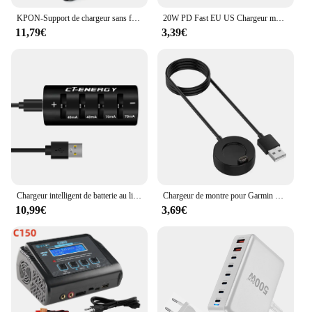
KPON-Support de chargeur sans fil 3 en 1, station de charge rapide S6 pour iPhone 16/15/14/13 Pro Max Apple iWatch 9/8/7/6/5 Airpods 3/2
20W PD Fast EU US Chargeur mural pour iPhone 16 15 14 Plus 11 12 13 Pro Max X Poly XS 8 Charge rapide Adaptateur secteur USB-C avec boîte
11,79€
3,39€
Chargeur intelligent de batterie au lithium pour voyage, 8 emplacements, 1220, 1240, 1620, 1632, 2032, 2025, 2016, 2430, 2440, 2450, 2477
Chargeur de montre pour Garmin Forerunner, câble de charge USB, prise anti-poussière, 955, 945, 935, 255, 245, 245M, 255S, 55, 45 Music, 745, 1m
10,99€
3,69€