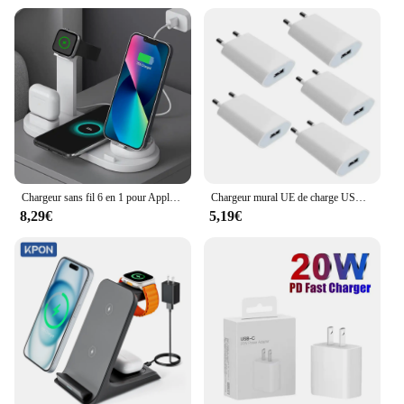
Chargeur sans fil 6 en 1 pour Apple, Apple iPhone 15, 14, 13, 12, 11, X, Apple Watch, Airpods, Station de charge rapide S6, Android, Samsung, 30W
Chargeur mural UE de charge USB, adaptateur de prise USB, Apple iPhone 7 8 6 6S Plus X Poly XS 11 12 13 Pro Max 5 5S SE 2020, lot de 5 pièces
8,29€
5,19€