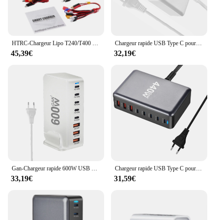
HTRC-Chargeur Lipo T240/T400 DUO AC 150W DC 240W 10A, Écran Tactile, Canal Touriste, Balance de Batterie, Déchargeur pour Jouets RC
Chargeur rapide USB Type C pour iPhone, iPhone 16, 15, Samsung, charge rapide 500, 8 ports, 3.0 W, GaN, PD, bureau
45,39€
32,19€
Gan-Chargeur rapide 600W USB Type C, Charge rapide pour mobile, 8 ports, 5C3A PD, QuestionTo Carry Tablet, Nouveau
Chargeur rapide USB Type C pour iPhone, iPhone 16, 15, Samsung, charge rapide 440, 8 ports, 3.0 W, GaN, PD, bureau
33,19€
31,59€