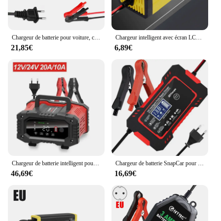
Chargeur de batterie pour voiture, charge rapide intelligente, réparation d'impulsions, AGM, GEL, WET, plomb-acide, 12V, 24V, 12A, 10A, 24.com, 7 étapes
Chargeur intelligent avec écran LCD, pipeline 12V, adaptateur de charge entièrement automatique, batterie de moto et de voiture, gel au plomb, 110V, 220V
21,85€
6,89€
Chargeur de batterie intelligent pour voiture et moto, chargeurs de batterie au lithium, AGM GEL, plomb-acide, veFePO4, 20A, 10A, 12V, 24V
Chargeur de batterie SnapCar pour auto et moto, réparation d'impulsions, écran LCD, charge rapide intelligente, AGM Deep Subsigel, plomb-acide, 12V
46,69€
16,69€