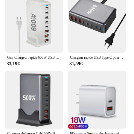
Gan-Chargeur rapide 600W USB Type C, Charge rapide pour mobile, 8 ports, 5C3A PD, QuestionTo Carry Tablet, Nouveau
Chargeur rapide USB Type C pour iPhone, iPhone 16, 15, Samsung, charge rapide 440, 8 ports, 3.0 W, GaN, PD, bureau
33,19€
31,59€
Chargeur de bureau GaN 500W 8 ports USB PD, charge rapide 3.0 USB Type C, pour iPhone 15 MacPle
FDoncome-Support de charge rapide sans fil, chargeur de type USB C, support de charge à induction, iPhone 15, 14, 13, 12 Pro Max, 11, XS, Poly, X, 8, Samsung S23, S22, 30W