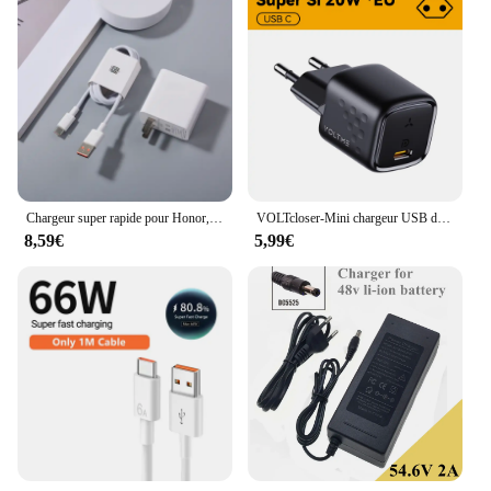
Chargeur super rapide pour Honor, 70, 80, 90 Pro, 66W, 11V, SnapUSB, câble de type C pour Honor 50, 60, SE, Magic VS, possède V2, 3, 4, 5, X9, X40, X30i, X20, Play5
VOLTcloser-Mini chargeur USB de type C, 20W, charge rapide, QC 4.0 3.0, pour iPhone 12 Pro Samsung Xiaomi
8,59€
5,99€