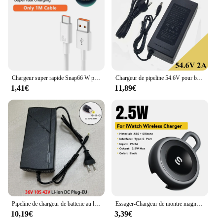
charger is designed to withstand the rigors of daily
use. Its robust construction ensures that it can
withstand the wear and tear of regular use, making it
a reliable choice for both personal and professional
use. Whether you are a car owner, mechanic, or
vendor, this charger is an essential tool that you can
trust to perform consistently and reliably, time and
time again.
Chargeur super rapide Snap66 W pour Huawei Mate 40 50 60 P50 P60 Nova 9 10 Honor 90 100 Magic 5 Lite 6 Pro, câble de charge rapide de type C
Chargeur de pipeline 54.6V pour batterie Eddie ion 48V, connecteur DC5525, 13S 18650
1,41€
11,89€
Pipeline de chargeur de batterie au lithium intelligente EU, charge rapide intelligente, 36V, 48V, 60V, 72V, 3A, 5A, 42, 54.6, 67.2, 84V, 10, 13, 16, 20S DC
Essager-Chargeur de montre magnétique sans fil pour Apple Watch, chargeur rapide USB Type C portable pour iWatch Series 9 8 7 6 5 Ultra 2 SE
10,19€
3,39€