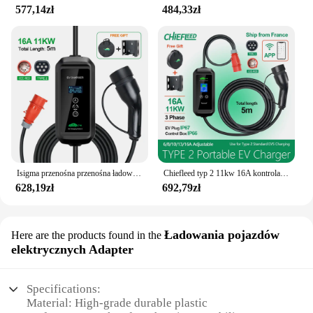
577,14zł
484,33zł
Isigma przenośna przenośna ładowarka EV 11KW 16A typ 2 IEC62196-2 EVSE etui z funkcją ładowania pojazd elektryczny ładowarka samochodowa wtyczka CEE 5M kabel
Chiefleed typ 2 11kw 16A kontrola aplikacji pojazd elektryczny ładowarka samochodowa EVSE Wallbox 3 fazy IEC62196-2 ładowarka EV
628,19zł
692,79zł
Ładowania pojazdów
Here are the products found in the
elektrycznych Adapter
Specifications:
Material: High-grade durable plastic