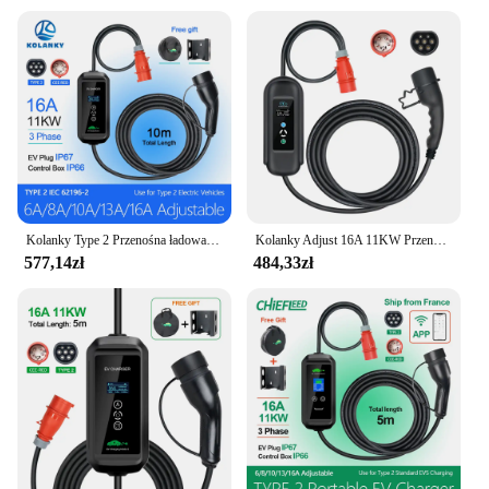
Kolanky Type 2 Przenośna ładowarka EV 11KW 16A 3-fazowy kabel ładujący Wtyczka CEE 10m do pojazdów elektrycznych Timer samochodowy Regulacja prądu
Kolanky Adjust 16A 11KW Przenośna ładowarka EV Typ 2 Ładowanie zegarowe do pojazdów elektrycznych Kabel EVSE 5M
577,14zł
484,33zł