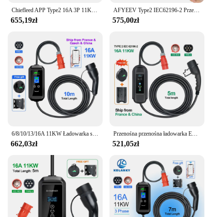
Chiefleed APP Type2 16A 3P 11KW EU Plug EV Charger WIFI Bluetooth Support For Home Charge Delay Control By Phone IP66
AFYEEV Type2 IEC62196-2 Przenośna ładowarka samochodowa 11KW 3-fazowa ładowarka samochodowa Wi-Fi Bluetooth APP Control Wtyczka CEE do pojazdu elektrycznego
655,19zł
575,00zł
6/8/10/13/16A 11KW Ładowarka samochodowa elektryczna Timer Typ 2 Zestaw sterowania APP Wifi Czas ładowania PHEV Hybrydowy samochód 10M
Przenośna przenośna ładowarka EV 11KW 16A Typ2 IEC62196-2 EVSE Ładowarka Pojazd elektryczny PHEV Ładowarka samochodowa Wtyczka CEE 5M Kabel
662,03zł
521,05zł