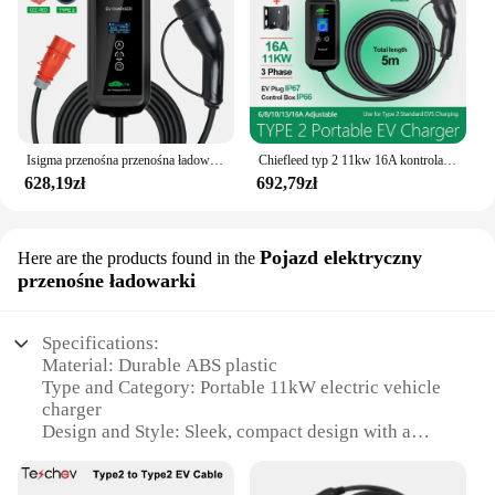
Isigma przenośna przenośna ładowarka EV 11KW 16A typ 2 IEC62196-2 EVSE etui z funkcją ładowania pojazd elektryczny ładowarka samochodowa wtyczka CEE 5M kabel
Chiefleed typ 2 11kw 16A kontrola aplikacji pojazd elektryczny ładowarka samochodowa EVSE Wallbox 3 fazy IEC62196-2 ładowarka EV
628,19zł
692,79zł
Pojazd elektryczny
Here are the products found in the
przenośne ładowarki
Specifications:
Material: Durable ABS plastic
Type and Category: Portable 11kW electric vehicle
charger
Design and Style: Sleek, compact design with a
user-friendly interface
Usage and Purpose: Ideal for charging electric