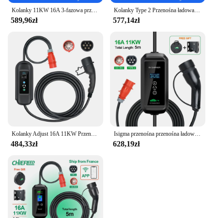
Kolanky 11KW 16A 3-fazowa przenośna ładowarka samochodowa typu 2 Wi-Fi APP Wersja Bluetooth Kabel ładujący EVSE Wtyczka CEE 7m do samochodu elektrycznego
Kolanky Type 2 Przenośna ładowarka EV 11KW 16A 3-fazowy kabel ładujący Wtyczka CEE 10m do pojazdów elektrycznych Timer samochodowy Regulacja prądu
589,96zł
577,14zł
Kolanky Adjust 16A 11KW Przenośna ładowarka EV Typ 2 Ładowanie zegarowe do pojazdów elektrycznych Kabel EVSE 5M
Isigma przenośna przenośna ładowarka EV 11KW 16A typ 2 IEC62196-2 EVSE etui z funkcją ładowania pojazd elektryczny ładowarka samochodowa wtyczka CEE 5M kabel
484,33zł
628,19zł