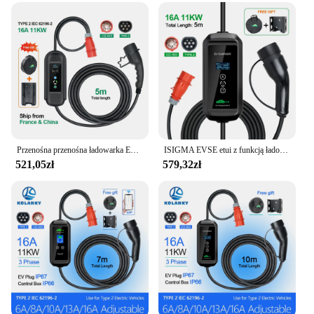
Przenośna przenośna ładowarka EV 11KW 16A Typ2 IEC62196-2 EVSE Ładowarka Pojazd elektryczny PHEV Ładowarka samochodowa Wtyczka CEE 5M Kabel
ISIGMA EVSE etui z funkcją ładowania ładowarka samochodu elektrycznego wtyczka CEE pojazd elektryczny ładowarki 11KW 16A Type2 EV przenośna ładowarka
521,05zł
579,32zł