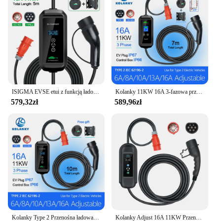
ISIGMA EVSE etui z funkcją ładowania ładowarka samochodu elektrycznego wtyczka CEE pojazd elektryczny ładowarki 11KW 16A Type2 EV przenośna ładowarka
Kolanky 11KW 16A 3-fazowa przenośna ładowarka samochodowa typu 2 Wi-Fi APP Wersja Bluetooth Kabel ładujący EVSE Wtyczka CEE 7m do samochodu elektrycznego
579,32zł
589,96zł
Kolanky Type 2 Przenośna ładowarka EV 11KW 16A 3-fazowy kabel ładujący Wtyczka CEE 10m do pojazdów elektrycznych Timer samochodowy Regulacja prądu
Kolanky Adjust 16A 11KW Przenośna ładowarka EV Typ 2 Ładowanie zegarowe do pojazdów elektrycznych Kabel EVSE 5M