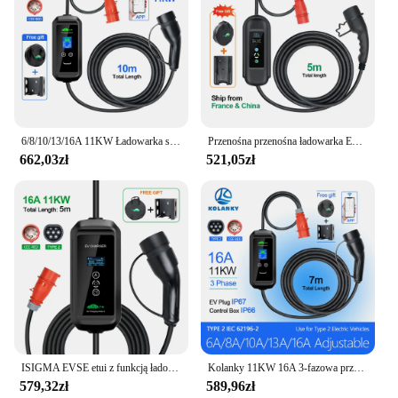
6/8/10/13/16A 11KW Ładowarka samochodowa elektryczna Timer Typ 2 Zestaw sterowania APP Wifi Czas ładowania PHEV Hybrydowy samochód 10M
Przenośna przenośna ładowarka EV 11KW 16A Typ2 IEC62196-2 EVSE Ładowarka Pojazd elektryczny PHEV Ładowarka samochodowa Wtyczka CEE 5M Kabel
662,03zł
521,05zł
ISIGMA EVSE etui z funkcją ładowania ładowarka samochodu elektrycznego wtyczka CEE pojazd elektryczny ładowarki 11KW 16A Type2 EV przenośna ładowarka
Kolanky 11KW 16A 3-fazowa przenośna ładowarka samochodowa typu 2 Wi-Fi APP Wersja Bluetooth Kabel ładujący EVSE Wtyczka CEE 7m do samochodu elektrycznego
579,32zł
589,96zł