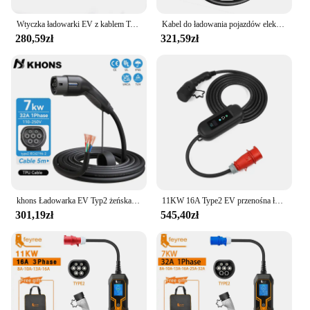
Wtyczka ładowarki EV z kablem Type1 SAE J1772 16A 1-fazowa stacja ładowania samochodu 3-fazowy przewód 11KW 22KW J1772 do pojazdów elektrycznych
Kabel do ładowania pojazdów elektrycznych typu 2 do typu 2 16A 3-fazowy kabel do ładowarki pojazdów elektrycznych 11KW do stacji ładowania EVSE
280,59zł
321,59zł
khons Ładowarka EV Typ2 żeńska strona samochodu 5m Kabel 32A 22KW Stacja ładowania samochodu 3 fazy 11KW 22KW IEC62196-2 do samochodu elektrycznego
11KW 16A Type2 EV przenośna ładowarka EVSE etui z funkcją ładowania ładowarka samochodu elektrycznego wtyczka CEE pojazd elektryczny ładowarka
301,19zł
545,40zł