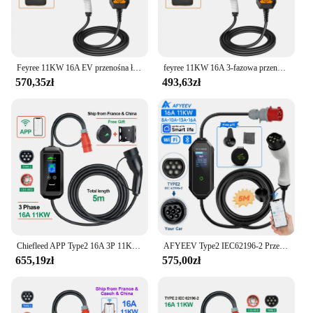
Feyree 11KW 16A EV przenośna ładowarka Type2 EVSE etui z funkcją ładowania ładowarka samochodu elektrycznego wtyczka CEE iec62196-2 pojazd elektryczny ładowarka
feyree 11KW 16A 3-fazowa przenośna ładowarka EV 32A 7KW Type2 5M Kabel EVSE Ładowarka samochodowa Wtyczka CEE do pojazdów elektrycznych
570,35zł
493,63zł
Chiefleed APP Type2 16A 3P 11KW EU Plug EV Charger WIFI Bluetooth Support For Home Charge Delay Control By Phone IP66
AFYEEV Type2 IEC62196-2 Przenośna ładowarka samochodowa 11KW 3-fazowa ładowarka samochodowa Wi-Fi Bluetooth APP Control Wtyczka CEE do pojazdu elektrycznego
655,19zł
575,00zł