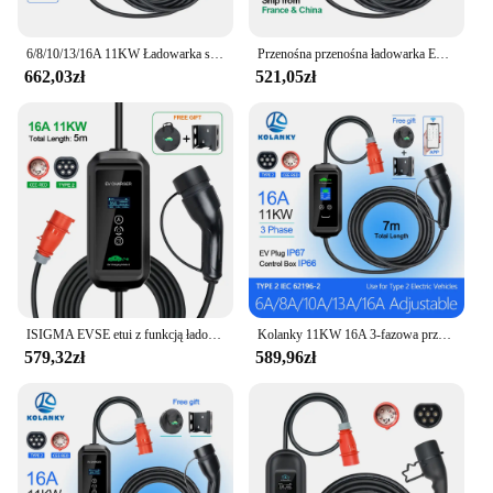
make it a must-have for anyone who owns an
electric vehicle and values convenience and
efficiency.
6/8/10/13/16A 11KW Ładowarka samochodowa elektryczna Timer Typ 2 Zestaw sterowania APP Wifi Czas ładowania PHEV Hybrydowy samochód 10M
Przenośna przenośna ładowarka EV 11KW 16A Typ2 IEC62196-2 EVSE Ładowarka Pojazd elektryczny PHEV Ładowarka samochodowa Wtyczka CEE 5M Kabel
662,03zł
521,05zł
ISIGMA EVSE etui z funkcją ładowania ładowarka samochodu elektrycznego wtyczka CEE pojazd elektryczny ładowarki 11KW 16A Type2 EV przenośna ładowarka
Kolanky 11KW 16A 3-fazowa przenośna ładowarka samochodowa typu 2 Wi-Fi APP Wersja Bluetooth Kabel ładujący EVSE Wtyczka CEE 7m do samochodu elektrycznego
579,32zł
589,96zł