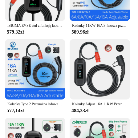
ISIGMA EVSE etui z funkcją ładowania ładowarka samochodu elektrycznego wtyczka CEE pojazd elektryczny ładowarki 11KW 16A Type2 EV przenośna ładowarka
Kolanky 11KW 16A 3-fazowa przenośna ładowarka samochodowa typu 2 Wi-Fi APP Wersja Bluetooth Kabel ładujący EVSE Wtyczka CEE 7m do samochodu elektrycznego
579,32zł
589,96zł
Kolanky Type 2 Przenośna ładowarka EV 11KW 16A 3-fazowy kabel ładujący Wtyczka CEE 10m do pojazdów elektrycznych Timer samochodowy Regulacja prądu
Kolanky Adjust 16A 11KW Przenośna ładowarka EV Typ 2 Ładowanie zegarowe do pojazdów elektrycznych Kabel EVSE 5M
577,14zł
484,33zł