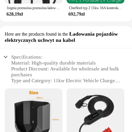
Isigma przenośna przenośna ładowarka EV 11KW 16A typ 2 IEC62196-2 EVSE etui z funkcją ładowania pojazd elektryczny ładowarka samochodowa wtyczka CEE 5M kabel
Chiefleed typ 2 11kw 16A kontrola aplikacji pojazd elektryczny ładowarka samochodowa EVSE Wallbox 3 fazy IEC62196-2 ładowarka EV
628,19zł
692,79zł
Ładowania pojazdów
Here are the products found in the
elektrycznych uchwyt na kabel
Specifications:
Material: High-quality durable materials
Product Discount: Available for wholesale and bulk
purchases
Type and Category: 11kw Electric Vehicle Charger
Set
Design and Style: Sleek and modern design with a
secure grip on the cable
Usage and Purpose: Ideal for charging electric
vehicles with a 11kw power output
Performance and Property: Efficient and reliable
charging performance
Parts and Accessories: Comes with all necessary