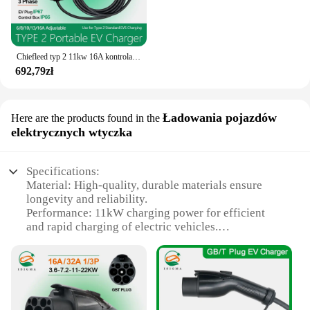
Chiefleed typ 2 11kw 16A kontrola aplikacji pojazd elektryczny ładowarka samochodowa EVSE Wallbox 3 fazy IEC62196-2 ładowarka EV
692,79zł
Ładowania pojazdów
Here are the products found in the
elektrycznych wtyczka
Specifications:
Material: High-quality, durable materials ensure
longevity and reliability.
Performance: 11kW charging power for efficient
and rapid charging of electric vehicles.
Design and Style: Sleek, modern design that
complements any charging station setup.
Usage and Purpose: Ideal for both residential and
commercial charging needs.
Applicable Scenario: Suitable for various electric
vehicle models, ensuring compatibility and ease of