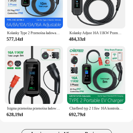
Kolanky Type 2 Przenośna ładowarka EV 11KW 16A 3-fazowy kabel ładujący Wtyczka CEE 10m do pojazdów elektrycznych Timer samochodowy Regulacja prądu
Kolanky Adjust 16A 11KW Przenośna ładowarka EV Typ 2 Ładowanie zegarowe do pojazdów elektrycznych Kabel EVSE 5M
577,14zł
484,33zł
Isigma przenośna przenośna ładowarka EV 11KW 16A typ 2 IEC62196-2 EVSE etui z funkcją ładowania pojazd elektryczny ładowarka samochodowa wtyczka CEE 5M kabel
Chiefleed typ 2 11kw 16A kontrola aplikacji pojazd elektryczny ładowarka samochodowa EVSE Wallbox 3 fazy IEC62196-2 ładowarka EV
628,19zł
692,79zł