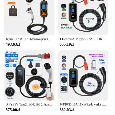
go-to choice. Its ease of use and portability make it
an indispensable tool for electric vehicle owners
who value convenience and efficiency. Embrace the
future of electric mobility with our 11kW charger
adapter, the ultimate choice for fast, safe, and
reliable charging.
feyree 11KW 16A 3-fazowa przenośna ładowarka EV 32A 7KW Type2 5M Kabel EVSE Ładowarka samochodowa Wtyczka CEE do pojazdów elektrycznych
Chiefleed APP Type2 16A 3P 11KW EU Plug EV Charger WIFI Bluetooth Support For Home Charge Delay Control By Phone IP66
493,63zł
655,19zł
AFYEEV Type2 IEC62196-2 Przenośna ładowarka samochodowa 11KW 3-fazowa ładowarka samochodowa Wi-Fi Bluetooth APP Control Wtyczka CEE do pojazdu elektrycznego
6/8/10/13/16A 11KW Ładowarka samochodowa elektryczna Timer Typ 2 Zestaw sterowania APP Wifi Czas ładowania PHEV Hybrydowy samochód 10M
575,00zł
662,03zł