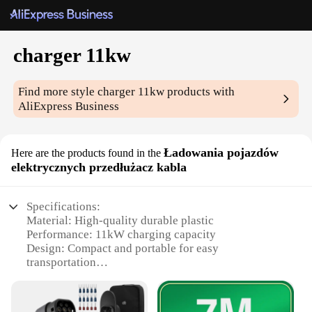
charger 11kw
Find more style
charger 11kw
products with
AliExpress Business
Ładowania pojazdów
Here are the products found in the
elektrycznych przedłużacz kabla
Specifications:
Material: High-quality durable plastic
Performance: 11kW charging capacity
Design: Compact and portable for easy
transportation
Compatibility: Ideal for electric vehicle charging
Usage: Suitable for both home and commercial
settings