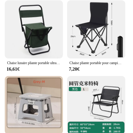
Chaise lunaire pliante portable ultralégère avec poignées, siège amovible pour camping en plein air, plage, pêche, voyage, randonnée, pique-nique, outils, nouveau
Chaise pliante portable pour camping en plein air, chaise de pêche, haute charge, durable, Oxford, gril, pique-nique, meubles
16,61€
7,20€