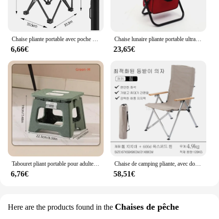
Chaise pliante portable avec poche latérale, chaise d'extérieur, camping, plage, charge élevée, durable, Oxford, gril, plage, pêche
Chaise lunaire pliante portable ultralégère avec poignées, siège amovible, chaises de camping en plein air, plage, pêche, voyage, randonnée, pique-nique, outils, nouveau
6,66€
23,65€
Tabouret pliant portable pour adultes et enfants, chaise de dégager en plastique épaissi pour le camping en plein air et la pêche, nouveau, 2024
Chaise de camping pliante, avec dossier réglable à 4 vitesses, portable, ultralégère, détente, pêche, plage
6,76€
58,51€
Chaises de pêche
Here are the products found in the