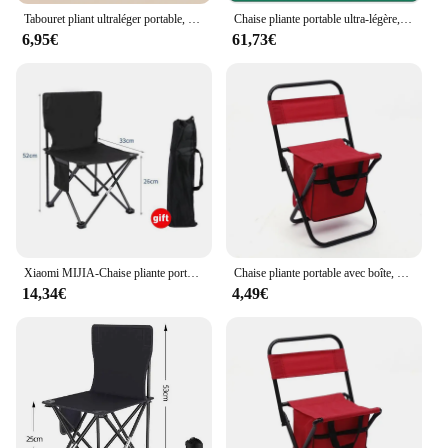
Tabouret pliant ultraléger portable, chaise de pêche, tabouret de camping en plein air pour la plage, la randonnée, chaise pliante de voyage
Chaise pliante portable ultra-légère, tabouret de camping, table de pique-nique, pêche, plage, plage
6,95€
61,73€
Xiaomi MIJIA-Chaise pliante portable en métal, tabouret de plage, camping en plein air, pêche, randonnée, pique-nique
Chaise pliante portable avec boîte, camping en plein air, plage, pêche, ultraléger, voyage, randonnée, pique-nique, outils de camping, nouveau
14,34€
4,49€