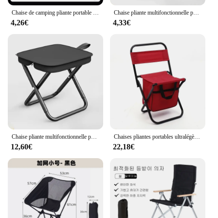
Chaise de camping pliante portable ultralégère, siège de loisirs, randonnée, pique-nique, outils de camping en plein air, pêche à la plage, voyage, chaud
Chaise pliante multifonctionnelle portable, tabouret de pêche, ultra léger, extérieur, pique-nique, camping, voyage, accessoires de pêche
4,26€
4,33€
Chaise pliante multifonctionnelle portable, tabouret de pêche, ultra léger, extérieur, pique-nique, camping, voyage, accessoires de pêche
Chaises pliantes portables ultralégères avec poignées, chaise lunaire, siège de voyage, adaptées au camping en plein air, à la plage, à la pêche, à la randonnée, au pique-nique, aux outils, nouveau
12,60€
22,18€