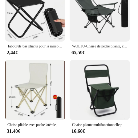
Tabourets bas pliants pour la maison, tabourets d'extérieur, main dans la main avec des sacs, Mazha, tourisme, camping, pêche, files d'attente de train, petits tabourets
WOLTU-Chaise de pêche pliante, chaise d'extérieur légère avec porte-gobelet de repos pour sauna, sac de rangement pour la randonnée, le pique-nique, la plage, le camping
2,44€
65,59€
Chaise pliable avec poche latérale, mobilier d'extérieur, camping, plage, pique-nique, Oxford, grill, portable, pêche
Chaise pliante multifonctionnelle portable, tabouret de pêche, ultra léger, extérieur, pique-nique, camping, voyage, accessoires de pêche
31,40€
16,60€