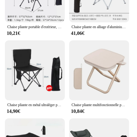
Chaise pliante portable d'extérieur, siège de plage de loisirs, chaises lunaires pour jardin, pique-nique, outils de camping de plage, barbecue à la maison, pêche
Chaise pliante en alliage d'aluminium, fauteuil inclinable, portable, ultra léger, réglable, 4 vitesses, camping, pêche, pause déjeuner, extérieur
10,21€
41,06€
Chaise pliante en métal ultraléger portable, tabouret d'extérieur, alliage, pêche, pique-nique, plage, camping, loisirs, équipement
Chaise pliante multifonctionnelle portable, tabouret de pêche, ultra léger, extérieur, pique-nique, camping, voyage, accessoires de pêche
14,90€
10,84€