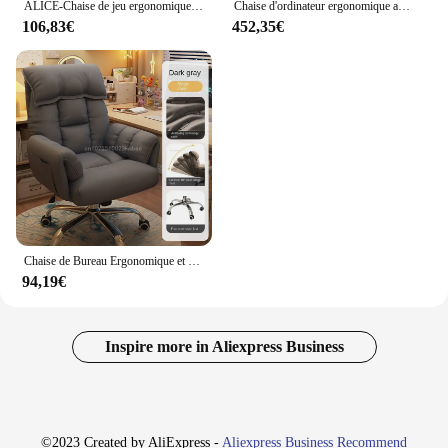
ALICE-Chaise de jeu ergonomique, ordinateur avec repose-pieds, support lombaire, jeu réglable recommandé, siège à cussion à 360 °, repos sauna, voiture de sport
Chaise d'ordinateur ergonomique avec siège élévateur, mobilier de bureau, fauteuil de jeu, séparation lombaire, maille respirante, 4D, 7D
106,83€
452,35€
Chaise de Bureau Ergonomique et Confortable en Maille avec Accoudoir Réglable 4D, pour Sauna, Loisirs à Domicile, Inclinable, Cadeau
94,19€
Inspire more in Aliexpress Business
©2023 Created by AliExpress -
Aliexpress Business Recommend