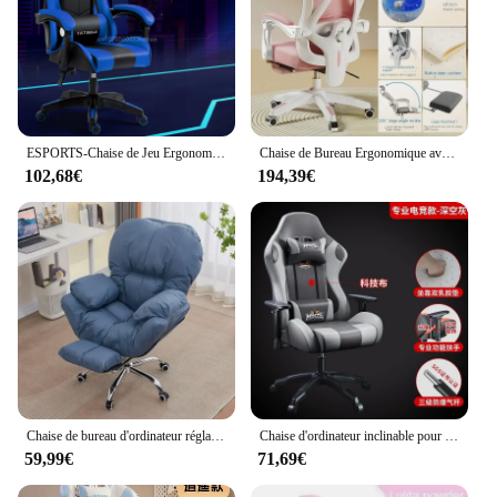
ESPORTS-Chaise de Jeu Ergonomique, Siège Confortable, Inclinable, Réglable, Rotatif, pour Ordinateur, Cadeau d'Anniversaire
Chaise de Bureau Ergonomique avec Repose-Pieds, Coussin en Éponge, Non THbf
102,68€
194,39€
Chaise de bureau d'ordinateur réglable, canapé paresseux allongé, lit pliant, salon de jeu, meubles de bureau
Chaise d'ordinateur inclinable pour la maison, chaise de sport électronique, fauteuil ergonomique confortable, fauteuil de levage sédentaire, fauteuil de jeu pour dortoir
59,99€
71,69€