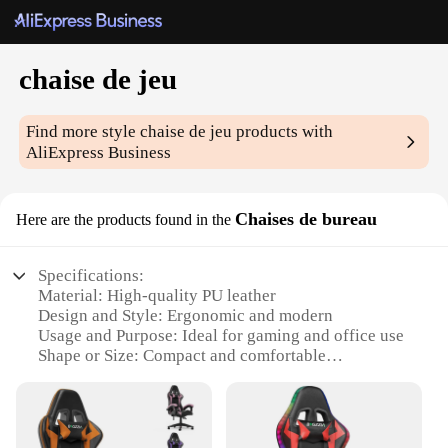
chaise de jeu
Find more style
chaise de jeu
products with
AliExpress Business
Chaises de bureau
Here are the products found in the
Specifications:
Material: High-quality PU leather
Design and Style: Ergonomic and modern
Usage and Purpose: Ideal for gaming and office use
Shape or Size: Compact and comfortable
Performance and Property: Durable and easy to
clean
Parts and Accessories: Includes armrests for added
comfort