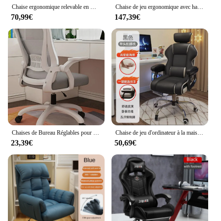
Chaise ergonomique relevable en maille pour le bureau, chaise de jeu de pied, siège réglable, soutien lombaire 3D, bureau à percussion, E-Sports Offense, Pro SemiVer
Chaise de jeu ergonomique avec haut-parleur Bluetooth et lumières LED, chaise de bureau, accoudoirs réglables, repos au sauna, soutien lombaire, massage, recommandé
70,99€
147,39€
Chaises de Bureau Réglables pour Ordinateur, avec Bras Rabattables et Support Lombaire, Chaise Inclinable Ergonomique, Mobilier de Maison
Chaise de jeu d'ordinateur à la maison confortable pour adultes et étudiants, dossier haut pour diffuseurs, chaise de bureau de levage de prêt Tatparesseux
23,39€
50,69€