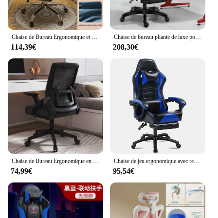
Chaise de Bureau Ergonomique et Confortable pour Gaming, Fauteuil Inclinable, Doux, avec Accoudoir Réglable 4D, pour Sauna, Vé à 160 °, pio
Chaise de bureau pliante de luxe pour les joueurs, meubles d'amour, canapé de couple, fauteuil d'ordinateur, tabouret, lit, chaise de jeu
114,39€
208,30€
Chaise de Bureau Ergonomique en Maille, avec Accoudoirs Rabattables, Angle Réglable, Mobilier de Chambre pour Étudiant
Chaise de jeu ergonomique avec repose-pieds, chaises de jeu vidéo en cuir PU pour adultes, chaise de joueur inclinable, chaise de bureau
74,99€
95,54€