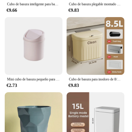
Cubo de basura inteligente para baño, papelera electrónica automática, sin contacto, estrecho, Sensor inteligente, 15l
Cubo de basura plegable montado en la pared para cocina, cesta de papel de almacenamiento para puerta de armario doméstico, clasificación creativa
€9.66
€9.83
Mini cubo de basura pequeño para escritorio, cubo de basura con cubierta para dormitorio, caja de almacenamiento de espacio de trabajo limpio, escritorio para el hogar
Cubo de basura para inodoro de 8/12L con tapa, bolsa de basura montada en la pared, papelera para baño, fregadero de cocina, cubo de basura colgante
€2.73
€9.83