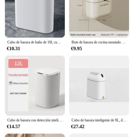
Cubo de basura de baño de 10l, cubo de basura creativo para el hogar, tipo prensa con tapa, cesta de papel Simple, cubo de basura de cocina
Bote de basura de cocina montado en la pared, color crema, 9L/12L, bricolaje, con tapa para residuos de alimentos y baño, sin flexión, alto nivel de apariencia
€10.31
€9.95
Cubo de basura con detección inteligente, cubo de basura blanco automático, cocina, baño, impermeable, cubo de basura eléctrico de 12L
Cubo de basura inteligente de 9L, doble apertura y cierre de la cápsula, cubo de basura de sabor cerrado, Sensor inteligente, cubo de basura con Sensor automático
€14.57
€27.42