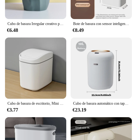
Cubo de basura Irregular creativo para el baño y la cocina, cubo de basura para el hogar
Bote de basura con sensor inteligente estrecho sin contacto, bote de basura electrónico con ensacado automático de 15L para hogar inteligente, bote de basura para baño blanco
€6.48
€8.49
Cubo de basura de escritorio, Mini cubo de basura pequeño, cubo de basura de plástico con cubierta para sacudir, contenedores de basura para el hogar y la Oficina, limpieza del hogar
Cubo de basura automático con tapa, pequeño cubo de basura inteligente de plástico, cubo de basura con Sensor de movimiento para dormitorio, baño, cocina, Oficina
€3.77
€23.19