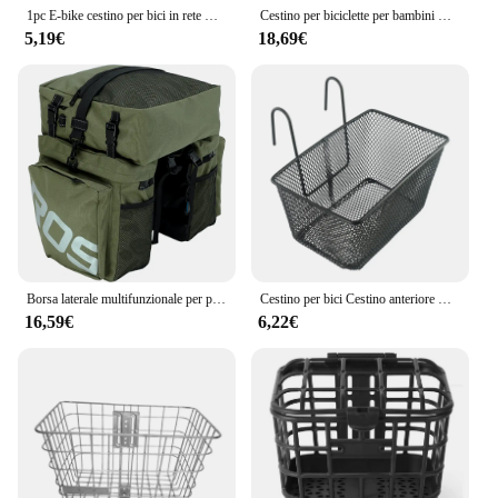
1pc E-bike cestino per bici in rete metallica manubrio anteriore portaoggetti per la spesa bambini 25x17x15CM cestino per manubrio anteriore per bicicletta E-Scooter
Cestino per biciclette per bambini Cestino per biciclette in tessuto plastica Cestino per biciclette per bambini in vimini
5,19€
18,69€
Borsa laterale multifunzionale per portapacchi posteriore per bicicletta di grande capacità, bagagliaio di carico per sedile posteriore
Cestino per bici Cestino anteriore Cestini per esterni Accessori per biciclette Manubrio per ciclismo Grandi capacità Shopping in rete
16,59€
6,22€