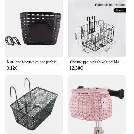
making it an attractive addition to your ride.
Whether you're heading to the grocery store, taking
a leisurely ride through the park, or commuting to
work, this basket is an indispensable accessory. It's
not just about transporting items; it's about adding a
touch of elegance to your cycling experience. The
basket's ability to hold up to 5kg ensures that you
can carry all your essentials without worrying about
the weight.
Manubrio anteriore cestino per bici posteriore impermeabile cestino per biciclette in plastica con cinturino di fissaggio per cestino in plastica per bici da ragazzo e ragazza
Cestino appeso pieghevole per Mountain Bike cestino per bicicletta cestino anteriore e posteriore appeso cestino per rimorchio laterale audace
**For Every Cyclist**
3,12€
12,30€
This bike basket is not just for the casual rider; it's
designed for the cycling enthusiast. Whether you're
a wholesaler looking to stock up on quality bike
accessories or an individual cyclist looking for a
reliable basket, the cestino bicic is a perfect choice.
Its universal appeal makes it suitable for a wide
range of cyclists, from urban commuters to leisure
riders. With its easy-to-install design and secure
attachment, it's a set that every cyclist should have
in their collection.