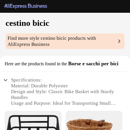
cestino bicic
Find more style
cestino bicic
products with
AliExpress Business
Borse e sacchi per bici
Here are the products found in the
Specifications:
Material: Durable Polyester
Design and Style: Classic Bike Basket with Sturdy
Handles
Usage and Purpose: Ideal for Transporting Small
Items on Bicycles
Typical Adaptive Scenario: Perfect for Leisurely
Rides and Commuting
Shape or Size or Weight or Quantity: Compact and