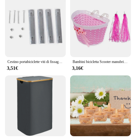
Cestino portabiciclette viti di fissaggio cestello portaoggetti antiruggine ad alta resistenza fisso saldamente cestello per bicicletta guarnizione fissa
Bambini bicicletta Scooter manubrio Streamer passeggino cinturino intrecciato cestino bici auto cestino passamaneria accessorio
3,51€
3,16€