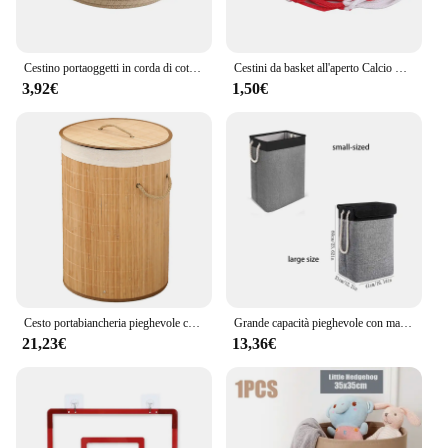
Cestino portaoggetti in corda di cotone intrecciato circolare portaoggetti da tavolo per giocattoli per bambini, cosmetici, snack, scatola portaoggetti per articoli vari
Cestini da basket all'aperto Calcio Pallavolo Grande nylon Rosso + Borsa a rete intrecciata bianca Accessori sportivi
3,92€
1,50€
Cesto portabiancheria pieghevole cesto della spesa cesto della spesa secchio portaoggetti per vestiti sporchi di grande capacità in bambù per cesto della biancheria domestica
Grande capacità pieghevole con maniglie Casa Soggiorno Bagno Cesto portaoggetti per vestiti sporchi Cesto portabiancheria indipendente
21,23€
13,36€