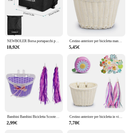
NEWBOLER Borsa portapacchi per bici elettrica Cestino per bici in ferro di grande capacità Portapacchi posteriore Cestini per bici per viaggi all'aperto Shopping MTB Bici da strada
Cestino anteriore per bicicletta manubrio anteriore regolabile cestino per bicicletta cestino per bici intrecciato a mano impermeabile Vintage per bambini bici per bambini
18,92€
5,45€
Bambini Bambini Bicicletta Scooter Cestino per bicicletta Manubrio per bicicletta Streamer Nappa + Cestino intrecciato Cestini per auto intrecciati Accessorio per bici
Cestino anteriore per bicicletta in vimini in Rattan 4 pz/set PE + campana + nappa + adesivi accessori per manubrio per bici per adulti intrecciati a mano regolabili
2,99€
7,78€