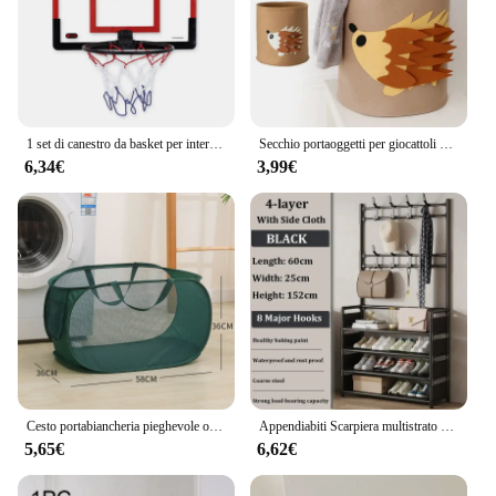
1 set di canestro da basket per interni per bambini, gioco divertente di sicurezza, canestro da basket per esercizi a casa per bambini
Secchio portaoggetti per giocattoli per bambini Cestino portaoggetti per vestiti sporchi Cestino portaoggetti per vestiti carino Cestino portaoggetti per bambini Feltro portaoggetti per squalo leone
6,34€
3,99€
Cesto portabiancheria pieghevole orizzontale cesto portabiancheria traspirante in tessuto a rete cestini portaoggetti di grande capacità accessori per la casa
Appendiabiti Scarpiera multistrato Porta Scaffale per cappelli e scarpe fai-da-te Semplice portaoggetti per organizer da soggiorno da terra
5,65€
6,62€