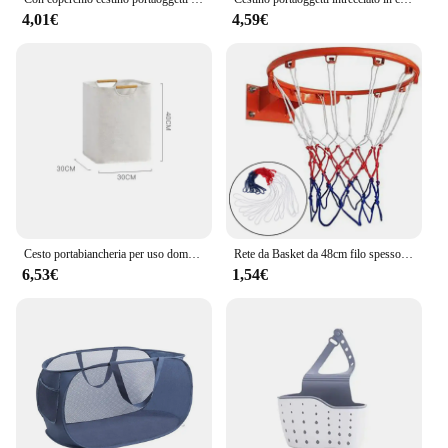
4,01€
4,59€
Cesto portabiancheria per uso domestico cesto di stoffa sporca cesto portabiancheria pieghevole per giocattoli grande capacità multifunzionale e durevole
Rete da Basket da 48cm filo spesso in Nylon resistente cerchio da Basket universale tricolore rete a rete con bordo a rete
6,53€
1,54€