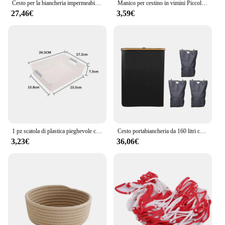
Cesto per la biancheria impermeabile extra large con coperchio Scatola per la biancheria pieghevole da 110 litri con manico in bambù e raccoglitore di sacchetti per la biancheria rimovibile
Manico per cestino in vimini Piccolo chip di legno intrecciato Mini imballaggio Ornamenti per ragazze di fiori Bambino
27,46€
3,59€
1 pz scatola di plastica pieghevole cestino portaoggetti cosmetico e cosmetico supporto da tavolo uso domestico vestiti e cestino portaoggetti per alimenti
Cesto portabiancheria da 160 litri con coperchio pieghevole 3 divisori organizzatore di cestini per vestiti sporchi con manici e borse interne rimovibili
3,23€
36,06€