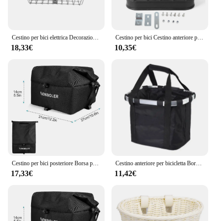
Cestino per bici elettrica Decorazione anteriore Cestino per bicicletta per uomo Donna Bici da strada di montagna Cortile di casa Equitazione Ciclismo
Cestino per bici Cestino anteriore per bici Grande capacità Anti estrusione Materiale PC nero Cestino per bici staccabile con coperchio per bici elettrica
18,33€
10,35€
Cestino per bici posteriore Borsa per portapacchi per bicicletta Cestino per bici elettrica Fron di grande capacità Cestini per bici Portapacchi posteriore per lo shopping da viaggio all'aperto
Cestino anteriore per bicicletta Borsa per il trasporto di cani da compagnia di piccola taglia 2in1 Staccabile MTB Tubo per manubrio da ciclismo Borsa per bagagli pieghevole appesa Carico 5 kg
17,33€
11,42€