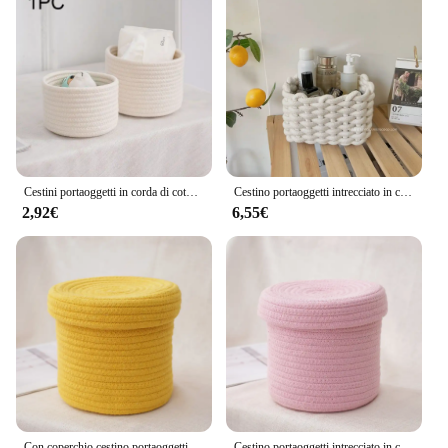
Cestini portaoggetti in corda di cotone nordico intrecciati articoli vari da tavolo giocattoli per bambini scatola Organizer chiavi scatola per snack organizzatore di articoli vari
Cestino portaoggetti intrecciato in corda di cotone fatto a mano decorazioni per la casa tessuto naturale giocattoli per bambini da tavolo cestino portaoggetti per articoli vari cestino da Picnic
2,92€
6,55€
Con coperchio cestino portaoggetti in filo di cotone scatola portaoggetti giocattoli per bambini organizzatore da tavolo contenitore per articoli vari
Cestino portaoggetti intrecciato in corda di cotone con coperchi cestino portaoggetti da tavolo per decorazioni per la casa per articoli vari snack prodotti per animali frutta giocattolo per bambini