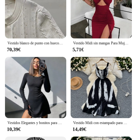
Vestido blanco de punto con huecos para mujer, vestido de fiesta ajustado elegante de manga corta con temperamento de verano 2024 5240125
Vestido Midi sin mangas Para Mujer, traje Sexy ajustado con espalda descubierta Para fiesta y Club nocturno, elegante
70,39€
5,71€
Vestidos Elegantes y bonitos para mujer, Mini vestido negro Sexy de manga larga con cuello en V, Color sólido, Otoño e Invierno
Vestido Midi con estampado para mujer, traje elegante con tirantes y cuello redondo, Espalda descubierta, ideal para vacaciones y fiestas en la playa, novedad de verano 2024
10,39€
14,49€