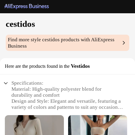
cestidos
Find more style
cestidos
products with AliExpress
Business
Vestidos
Here are the products found in the
Specifications:
Material: High-quality polyester blend for
durability and comfort
Design and Style: Elegant and versatile, featuring a
variety of colors and patterns to suit any occasion
Usage and Purpose: Ideal for weddings, parties, or
formal events
Shape or Size: Available in a range of sizes to fit
diverse body types