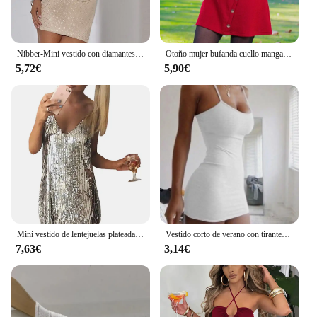
Nibber-Mini vestido con diamantes pegados para mujer, ropa de calle de Color sólido, con cuello en V profundo, sin tirantes, tendencia femenina
Otoño mujer bufanda cuello manga larga botón abrigo Mini vestido OUFY-1110
5,72€
5,90€
Mini vestido de lentejuelas plateadas con cuello en V profundo para mujer, vestido Sexy sin espalda, hombros descubiertos, fiesta de Navidad, Club, otoño
Vestido corto de verano con tirantes finos para mujer, minivestido Sexy ajustado para fiesta y Club, camisola femenina, color negro liso, 2024
7,63€
3,14€