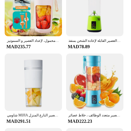
عصارة فواكه كهربائية محمولة ، آلة صنع العصير القابلة لإعادة الشحن بمنفذ USB المنزلي ، آلة الخلاطات ، زجاجة العصير ، كوب العصير الرياضي ،
عصارة فواكه كهربائية متعددة الوظائف, خلاط كهربائي، صغير الحجم، محمول، لإعداد العصير و السموتيز
MAD235.77
MAD78.89
عصارة كهربائية صغيرة محمولة ، خلاطات فواكه ، مستخلصات فواكه ، صانع عصير متعدد الوظائف ، خلاط عصائر
شاومي MIJIA خلاط صغير محمول الكهربائية الفاكهة عصارة آلة البرتقال عصارة المطبخ الغذاء المعالج صانع عصير النازع المنزل
MAD291.51
MAD222.23