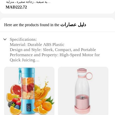
خلاطات عصير فواكه كهربائية محمولة ، شخصية صيفية ، زجاجة صغيرة ، منزلية ، USB ، عصارة 4 شفرات ، ماكينة أكواب للمطبخ
MAD222.72
دليل عصارات
Here are the products found in the
Specifications:
Material: Durable ABS Plastic
Design and Style: Sleek, Compact, and Portable
Performance and Property: High-Speed Motor for
Quick Juicing
Parts and Accessories: Includes Stainless Steel
Blades and Strainer
Usage and Purpose: Ideal for On-the-Go Fresh Juice
Typical Adaptive Scenario: Perfect for Travel,
Office, or Home Use
Features:
**Efficient and Convenient Juicing**
The ceool mini juicer is a testament to modern
design and functionality. With its sleek, compact