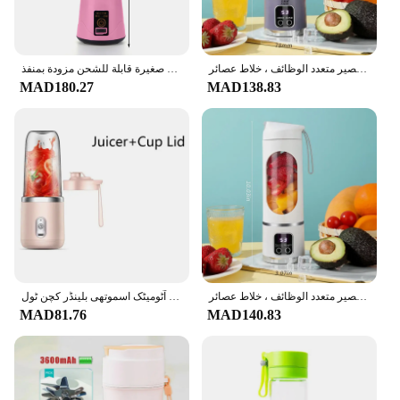
عصارة كهربائية صغيرة محمولة ، خلاطات فواكه ، مستخلصات فواكه ، صانع عصير متعدد الوظائف ، خلاط عصائر
عصارة كهربائية محمولة مزودة بعدد 6 شفرات عصارة عصير الليمون والبرتقال أكواب صغيرة قابلة للشحن مزودة بمنفذ USB ماكينة صنع العصير المنزلية
MAD180.27
MAD138.83
عصارة كهربائية صغيرة محمولة ، خلاطات فواكه ، مستخلصات فواكه ، صانع عصير متعدد الوظائف ، خلاط عصائر
بلیو/پنک پورٹ ایبل سمال الیکٹرک جوسر سٹینلیس سٹیل بلیڈ کپ جوسر فروٹ آٹومیٹک اسموتھی بلینڈر کچن ٹول
MAD81.76
MAD140.83