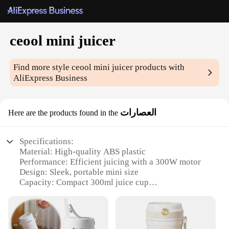
ceool mini juicer
Find more style
ceool mini juicer
products with
AliExpress Business
العصارات
Here are the products found in the
Specifications:
Material: High-quality ABS plastic
Performance: Efficient juicing with a 300W motor
Design: Sleek, portable mini size
Capacity: Compact 300ml juice cup
Usage: Ideal for on-the-go lifestyles
Accessories: Comes with a cleaning brush for easy
maintenance