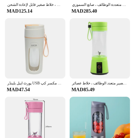
خلاط وعصارة كهربائية محمولة ، خلاط سريع قابل لإعادة الشحن ، مطحنة فواكه طازجة ، هزات أكواب متعددة الوظائف ، صانع السموزي ، USB ، جديد
عصارة محمولة مع كوبين ، خلاط صغير قابل لإعادة الشحن USB ، كوب عصارة طازجة ، خلاط عصير بحجم شخصي ، جديد ، مجموعة واحدة
MAD125.14
MAD285.40
عصارة كهربائية صغيرة محمولة ، خلاطات فواكه ، مستخلصات فواكه ، صانع عصير متعدد الوظائف ، خلاط عصائر
پورٹ ایبل بلینڈر USB ریچارج ایبل پرسنل سائز بلینڈر جوسر مشین کپ برائے اسموتھیز اور شیکس منی فروٹ مکسر کپ
MAD47.54
MAD85.49