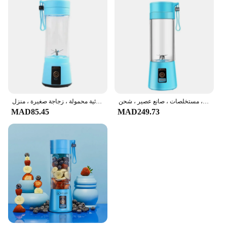
آلة عصارة كهربائية متعددة الوظائف ، خلاط صغير محمول ، خلاطات فواكه ، مستخلصات ، صانع عصير ، شحن USB ، عصائر
خلاطات عصير فواكه كهربائية محمولة ، زجاجة صغيرة ، منزل ، USB ، 6 شفرات ، عصارة ، كوب ، آلة للمطبخ ، شخصية ، صيفية ، جديدة
MAD85.45
MAD249.73