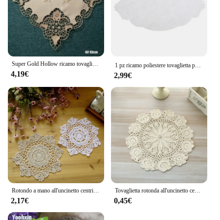
Super Gold Hollow ricamo tovaglietta tazza tazza tè caffettiera sottobicchiere cucina tavolo da pranzo tovaglietta pizzo bere centrino matrimonio Pad
1 pz ricamo poliestere tovaglietta pad panno tazza centrino t￨ pranzo sottobicchiere tazza tovaglia tovaglietta decorazione della cucina
4,19€
2,99€
Rotondo a mano all'uncinetto centrino Vintage Cup Mat cotone Crochet Table tovaglietta tovaglioli da sposa tovagliette di pizzo di stoffa Decorative
Tovaglietta rotonda all'uncinetto centrino tazza Vintage cotone uncinetto tovaglietta tovaglioli da sposa panno pizzo tovaglietta s decorativo
2,17€
0,45€