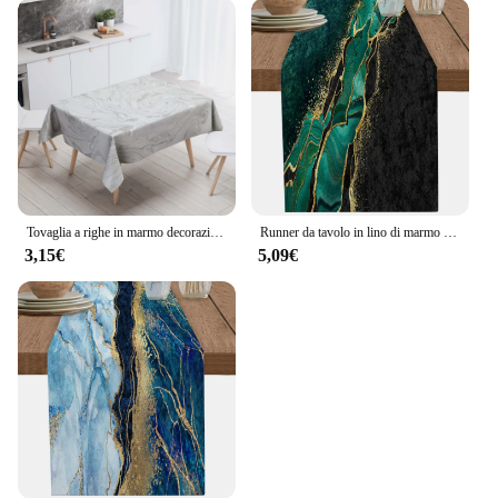
touch of luxury to any dining experience
Shape or Size or Weight or Quantity: Available in
sets, each set includes a variety of sizes to suit
different culinary needs
Performance and Property: Durable and easy to
clean, with a non-slip surface for stability
Parts and Accessories: Comes with a complete set of
centrini cucina effetto marmo, including serving
trays and bowls
Tovaglia a righe in marmo decorazioni per la casa decorazione della tavola impermeabile antimacchia top rettangolari per camino da cucina
Runner da tavolo in lino di marmo verde nero Decorazioni per tavoli da pranzo da cucina Runner da tavolo lavabili per decorazioni di nozze da pranzo
Features:
3,15€
5,09€
**Elevate Your Dining Experience**
Discover the epitome of elegance with the centrini
cucina effetto marmo, a collection that seamlessly
blends functionality with high-end design. These
exquisite serving pieces boast a marble-effect finish
that adds a touch of sophistication to any table
setting. Whether you're hosting a formal dinner
party or enjoying a casual meal at home, these trays
and bowls are versatile enough to suit any occasion.
The non-slip surface ensures stability, while the