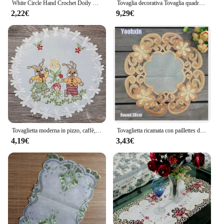
White Circle Hand Crochet Doily Vintage Cotton Crochet Table tovaglietta tovaglioli da sposa tovagliette in pizzo di stoffa Decorative
Tovaglia decorativa Tovaglia quadrata in pizzo per la casa con dotino di campagna vintage 40/60 cm Decorazione in cotone all'uncinetto
2,22€
9,29€
Tovaglietta moderna in pizzo, caffè, ricamo, tavolo, tovaglietta, stoffa, tazza, tè, sala da pranzo, sottobicchiere, tazza, festa di Pasqua, bevanda, cucina
Tovaglietta ricamata con paillettes dorate tovaglietta in pizzo tazza tazza tazza da tè centrini per bevande sottobicchiere da caffè tovaglietta da pranzo di natale cucina
4,19€
3,43€