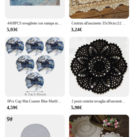
4/6/8PCS tovagliette con stampa modello marmo 32*42CM tovagliette primaverili stagionali in lino per la decorazione della sala da pranzo di nozze della cucina del partito
Centrini all'uncinetto 35x50cm (12 x18 pollici) tovaglietta Vintage tovaglietta fatta a mano in pizzo all'uncinetto
5,93€
3,24€
6Pcs Cup Mat Coaster Blue Marble Pattern acrilico Cup Drink Mat piatto tappeto Mug Pad sottobicchieri per tazze e tazze decorazione della tavola
2 pezzi centrini tovaglia all'uncinetto nera centrini tovaglietta fatta a mano 8 pollici (20cm)
4,59€
5,98€