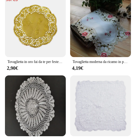
Tovaglietta in oro fai da te per feste, 50 centrini carta in pizzo rotondi floreali vuoti da 3,5 pollici
Tovaglietta moderna da ricamo in pizzo tovaglietta in stoffa tazza da caffè tazza da tè di natale sottobicchiere tovaglietta bevanda centrino tazza da pranzo cucina
2,90€
4,19€