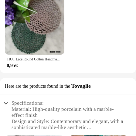
HOT Lace Round Cotton Handmade Table tovaglietta piatto Pad panno Crochet Wedding tovaglietta tazza tè caffè sottobicchiere centrino cucina
0,95€
Tovaglie
Here are the products found in the
Specifications:
Material: High-quality porcelain with a marble-
effect finish
Design and Style: Contemporary and elegant, with a
sophisticated marble-like aesthetic
Usage and Purpose: Ideal for serving food, adding a