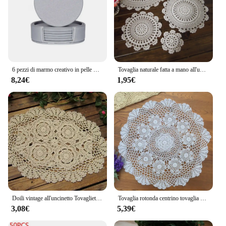
6 pezzi di marmo creativo in pelle PU sottobicchiere in marmo bevanda tazza di caffè tappetino facile da pulire tovaglietta s supporto da tavolo rotondo Pad da tè
Tovaglia naturale fatta a mano all'uncinetto pizzo cotone tovaglietta tovaglia centrino copertura Pad resistente al calore Anti-slittamento Pad Decor
8,24€
1,95€
Doili vintage all'uncinetto Tovaglietta ovale Shabby Chic Tovagliette all'uncinetto Decorazioni per eventi di nozze fatte a mano 30x45 cm
Tovaglia rotonda centrino tovaglia all'uncinetto pizzo cotone copertura stuoia banchetto decorazione di nozze
3,08€
5,39€