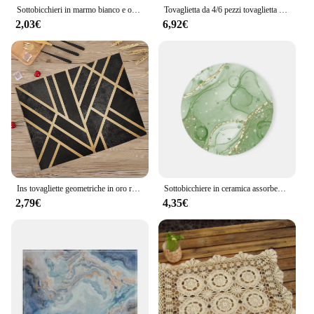
Sottobicchieri in marmo bianco e oro tovagliette da cucina tovagliette isolanti impermeabili tappetini da caffè decorazioni per la casa Set di 4
Tovaglietta da 4/6 pezzi tovaglietta da cucina bianca con struttura in marmo tovaglietta da pranzo per caffè pasquale sottobicchiere
2,03€
6,92€
Ins tovagliette geometriche in oro rosa linee semplici tovagliette da cucina nordiche occidentali in marmo tappetini per tazze sottobicchieri per bevande
Sottobicchiere in ceramica assorbente rotondo di arte astratta ad acquerello con Base in sughero sottobicchieri in marmo Decor per regali di inaugurazione della casa da tavola
2,79€
4,35€