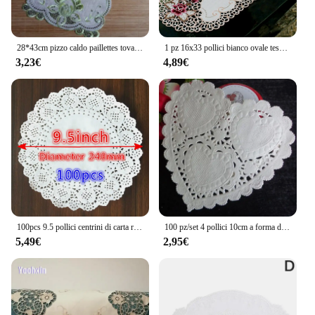
28*43cm pizzo caldo paillettes tovaglietta ricamo caffè tovaglietta Pad bevanda di natale sottobicchiere tazza tazza tè pranzo centrino cucina
1 pz 16x33 pollici bianco ovale tessuto di raso tovaglia di pizzo centrino ricamato floreale piccolo copritavolo decorazioni per la casa tovaglietta
3,23€
4,89€
100pcs 9.5 pollici centrini di carta rotondi bianchi centrino tovagliette di pizzo per la decorazione della tavola della torta della festa di compleanno di natale di nozze
100 pz/set 4 pollici 10cm a forma di cuore centrino di carta centrini bianchi sottobicchiere tovaglietta
5,49€
2,95€