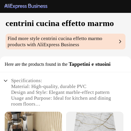
centrini cucina effetto marmo
Find more style
centrini cucina effetto marmo
products with AliExpress Business
Tappetini e stuoini
Here are the products found in the
Specifications:
Material: High-quality, durable PVC
Design and Style: Elegant marble-effect pattern
Usage and Purpose: Ideal for kitchen and dining
room floors
Shape and Size: Rectangular tappetini and stuoini
Performance and Property: Non-slip, easy to clean
Quantity: Available in sets for convenient
purchasing