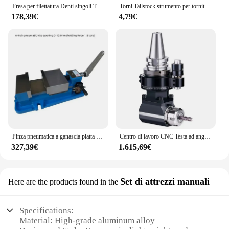
Fresa per filettatura Denti singoli Tre denti Tutti i denti Centro di lavoro speciale in alluminio Fresa in lega di tungsteno CNC
Torni Tailstock strumento per tornitura del legno MT1 MT2 MT3 MT4 cono Morse Half Notch Center Machine tornio CNC utensile per tornitura WORKHOLDING
178,39€
4,79€
Pinza pneumatica a ganascia piatta di precisione Morsa da banco fissa ad angolo Centro di lavoro per fresatura e perforatrice a bloccaggio rapido
Centro di lavoro CNC Testa ad angolo di 90 gradi BT40 BT50 BT30 ER Fresa laterale Doppia testa Doppia uscita ad angolo retto
327,39€
1.615,69€
Set di attrezzi manuali
Here are the products found in the
Specifications:
Material: High-grade aluminum alloy