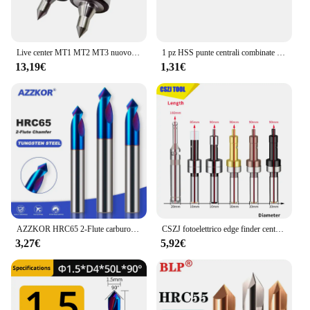
Live center MT1 MT2 MT3 nuovo tipo di macchina utensile ditale rotativo punta centrale tornio mobile centro cono cutter fresatrice rotativa
1 pz HSS punte centrali combinate 60 gradi controsoffitti Set di punte angolari 1.0mm 1.5mm 2.0mm 2.5mm 3mm 5mm punta da trapano in metallo
13,19€
1,31€
AZZKOR HRC65 2-Flute carburo di acciaio al tungsteno blu Nano rivestimento trapano di centraggio CNC lavorazione meccanica smusso fresa
CSZJ fotoelettrico edge finder centraggio centro di lavoro ceramic electronic LED Buzzer fresatura CNC machine tool SEF
3,27€
5,92€