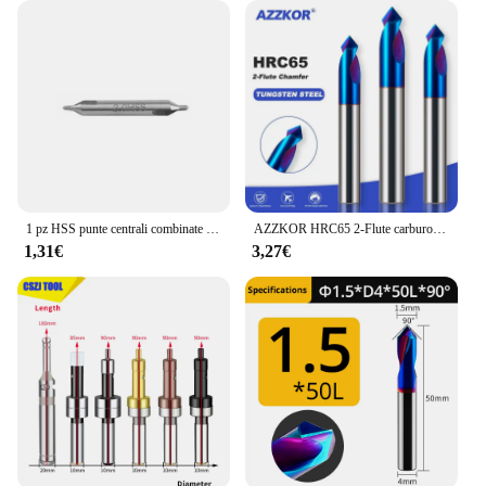
1 pz HSS punte centrali combinate 60 gradi controsoffitti Set di punte angolari 1.0mm 1.5mm 2.0mm 2.5mm 3mm 5mm punta da trapano in metallo
AZZKOR HRC65 2-Flute carburo di acciaio al tungsteno blu Nano rivestimento trapano di centraggio CNC lavorazione meccanica smusso fresa
1,31€
3,27€