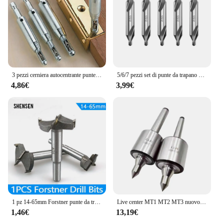
comprehensive nature means that you have
everything you need at your fingertips, making it an
excellent choice for those who value efficiency and
adaptability. Whether you're a wholesaler, vendor,
or a DIY enthusiast, this centratore fresa set is an
investment that will serve you well.
3 pezzi cerniera autocentrante punte da trapano porta finestra armadio cerniera armadio fori di perforazione taglierina lavorazione del legno punte da trapano centrali
5/6/7 pezzi set di punte da trapano centrali kit di punte da trapano centrali ad angolo di 60 gradi strumenti per svasatura per tornio lavorazione dei metalli 1/1.5/2/2.5/3/4/5
4,86€
3,99€
1 pz 14-65mm Forstner punte da trapano autocentrante sega a tazza taglierina in acciaio al carbonio carburo di tungsteno taglierina per legno strumenti per la lavorazione del legno
Live center MT1 MT2 MT3 nuovo tipo di macchina utensile ditale rotativo punta centrale tornio mobile centro cono cutter fresatrice rotativa
1,46€
13,19€