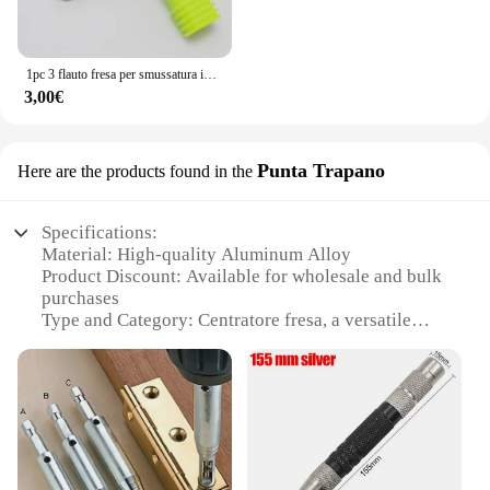
1pc 3 flauto fresa per smussatura in acciaio al tungsteno trapano a 90 gradi per fresa per smussatura in alluminio
3,00€
Punta Trapano
Here are the products found in the
Specifications:
Material: High-quality Aluminum Alloy
Product Discount: Available for wholesale and bulk
purchases
Type and Category: Centratore fresa, a versatile
woodworking tool
Design and Style: Ergonomic design with a sleek
finish
Usage and Purpose: Ideal for precision drilling and
shaping
Performance and Property: Durable and efficient
with a robust motor