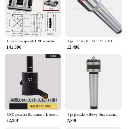
Dispositivo speciale CNC a quattro assi a cinque assi Morsa autocentrante CNC Dispositivo di centraggio multi-stazioni pinza concentrica a bocca piatta
1 pz Tornio CNC MT1 MT2 MT3 ad alta precisione impermeabile centro rotante esterno corpo rotante ditale Morse tornitura cen
141,39€
12,49€
CNC alesatura Bar centro di lavoro mandrino incisione e fresatura macchine utensili fresa tagliatelle volanti portautensili
1 pz precisione Heavy Duty cuscinetto contropunta centro metallo tornio per legno utensile per tornitura tornio annodato contropunta 0.01MM alta qualità
22,59€
7,89€