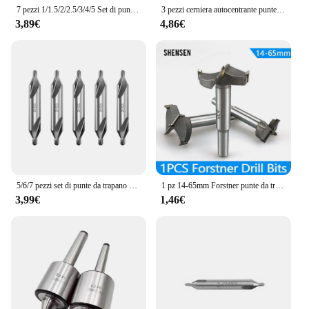
7 pezzi 1/1.5/2/2.5/3/4/5 Set di punte per trapano centrale, Kit di punte per trapano centrale ad angolo di 60 gradi strumenti per svasatura per tornio lavorazione dei metalli
3 pezzi cerniera autocentrante punte da trapano porta finestra armadio cerniera armadio fori di perforazione taglierina lavorazione del legno punte da trapano centrali
3,89€
4,86€
5/6/7 pezzi set di punte da trapano centrali kit di punte da trapano centrali ad angolo di 60 gradi strumenti per svasatura per tornio lavorazione dei metalli 1/1.5/2/2.5/3/4/5
1 pz 14-65mm Forstner punte da trapano autocentrante sega a tazza taglierina in acciaio al carbonio carburo di tungsteno taglierina per legno strumenti per la lavorazione del legno
3,99€
1,46€