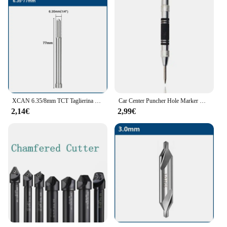
XCAN 6.35/8mm TCT Taglierina anulare Perno pilota Asta centrale Trapano cavo Piastra in acciaio Trapano Taglierina anulare Posizione centrale Asta Espulsore
Car Center Puncher Hole Marker Wood Metal Steel Spring Load Kerner Drill Locator Heavy Duty Punch carpenteria utensile manuale automatico
2,14€
2,99€