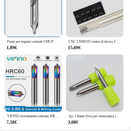
Punte per trapano centrale CMCP HSS trapano per svasatore da 60 gradi 1mm 1.5mm 2mm 3mm 3.5mm 5mm 6mmPower strumenti punta per trapano in metallo
CNC LNMU03 centro di lavoro CNC ad alimentazione rapida testa di fresatura a estremità efficiente e veloce inserto di fresatura a doppio bordo
1,89€
15,69€
YIFINO rivestimento colorato HRC60 4-Flute interno R fresa in acciaio al tungsteno per utensili per fresa centro di lavoro CNC in alluminio
1pc 3 flauto fresa per smussatura in acciaio al tungsteno trapano a 90 gradi per fresa per smussatura in alluminio
7,58€
3,00€