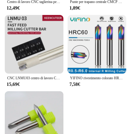
Centro di lavoro CNC taglierina per smussatura barra per svasatore fresa per smusso indicizzabile 30/45/60 gradi TCMT APMT foratura a punti
Punte per trapano centrale CMCP HSS trapano per svasatore da 60 gradi 1mm 1.5mm 2mm 3mm 3.5mm 5mm 6mmPower strumenti punta per trapano in metallo
12,49€
1,89€
CNC LNMU03 centro di lavoro CNC ad alimentazione rapida testa di fresatura a estremità efficiente e veloce inserto di fresatura a doppio bordo
YIFINO rivestimento colorato HRC60 4-Flute interno R fresa in acciaio al tungsteno per utensili per fresa centro di lavoro CNC in alluminio
15,69€
7,58€