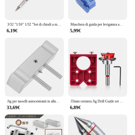
3/32 "1/16" 1/32 "Set di chiodi a molla senza martello 5000 PSI fori centrali punzone a molla punta per trapano in metallo per legno
Maschera di guida per levigatura autocentrante per scalpelli per lame per affilare ferri da stiro strumento per la lavorazione del legno
6,19€
5,99€
Jig per tasselli autocentranti in alluminio, Scriber centrale, strumento per centrotavola per marcatura per coltello, metallo, Barstock, legno ecc
35mm cerniera Jig Drill Guide set cerniera porta trapano foro Cutter cerniera nascosta Jig con posizionatore Bit per mobili in legno
33,69€
6,89€