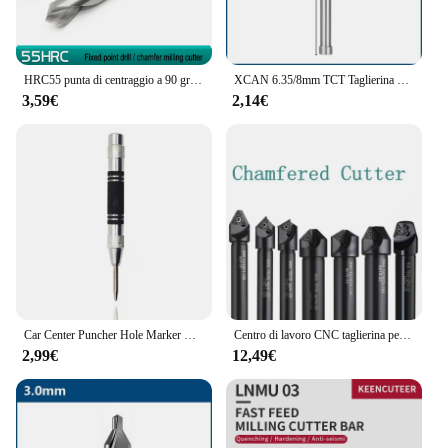
HRC55 punta di centraggio a 90 gradi in lega di acciaio al tungsteno punta fissa trapano di posizionamento trapano 4-8-10-12 fresa a smusso a forma di V
XCAN 6.35/8mm TCT Taglierina anulare Perno pilota Asta centrale Trapano cavo Piastra in acciaio Trapano Taglierina anulare Posizione centrale Asta Espulsore
3,59€
2,14€
Car Center Puncher Hole Marker Wood Metal Steel Spring Load Kerner Drill Locator Heavy Duty Punch carpenteria utensile manuale automatico
Centro di lavoro CNC taglierina per smussatura barra per svasatore fresa per smusso indicizzabile 30/45/60 gradi TCMT APMT foratura a punti
2,99€
12,49€