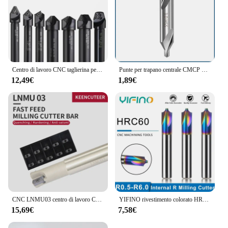
Centro di lavoro CNC taglierina per smussatura barra per svasatore fresa per smusso indicizzabile 30/45/60 gradi TCMT APMT foratura a punti
Punte per trapano centrale CMCP HSS trapano per svasatore da 60 gradi 1mm 1.5mm 2mm 3mm 3.5mm 5mm 6mmPower strumenti punta per trapano in metallo
12,49€
1,89€
CNC LNMU03 centro di lavoro CNC ad alimentazione rapida testa di fresatura a estremità efficiente e veloce inserto di fresatura a doppio bordo
YIFINO rivestimento colorato HRC60 4-Flute interno R fresa in acciaio al tungsteno per utensili per fresa centro di lavoro CNC in alluminio
15,69€
7,58€