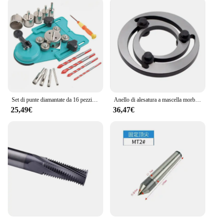
Set di punte diamantate da 16 pezzi con dispositivo di guida per sega a tazza, localizzatore di centraggio regolabile supporto di aspirazione piastrelle in ceramica di vetro
Anello di alesatura a mascella morbida regolabile per portautensili da taglio per tornitura centrale della macchina per mandrino per tornio CNC ad alta precisione 0,005
25,49€
36,47€