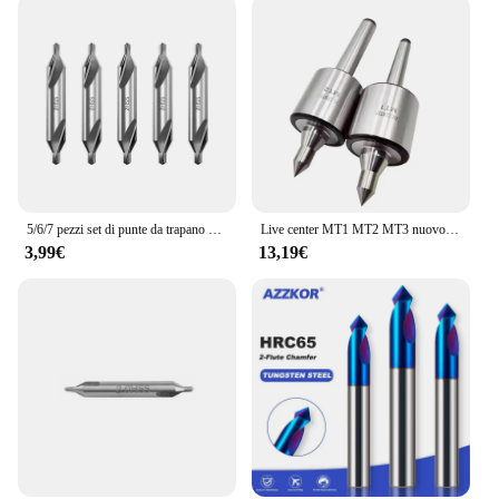
5/6/7 pezzi set di punte da trapano centrali kit di punte da trapano centrali ad angolo di 60 gradi strumenti per svasatura per tornio lavorazione dei metalli 1/1.5/2/2.5/3/4/5
Live center MT1 MT2 MT3 nuovo tipo di macchina utensile ditale rotativo punta centrale tornio mobile centro cono cutter fresatrice rotativa
3,99€
13,19€