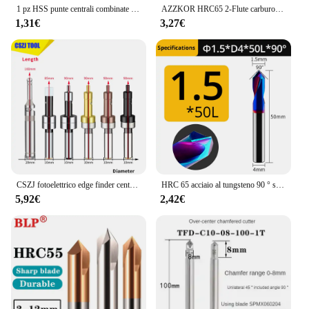
1 pz HSS punte centrali combinate 60 gradi controsoffitti Set di punte angolari 1.0mm 1.5mm 2.0mm 2.5mm 3mm 5mm punta da trapano in metallo
AZZKOR HRC65 2-Flute carburo di acciaio al tungsteno blu Nano rivestimento trapano di centraggio CNC lavorazione meccanica smusso fresa
1,31€
3,27€
CSZJ fotoelettrico edge finder centraggio centro di lavoro ceramic electronic LED Buzzer fresatura CNC machine tool SEF
HRC 65 acciaio al tungsteno 90 ° smusso di centraggio 2 lame in acciaio inossidabile speciale, trapano a punta in carburo rivestito nano blu
5,92€
2,42€