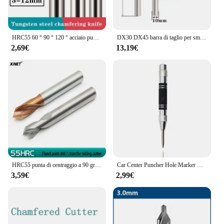
HRC55 60 ° 90 ° 120 ° acciaio punta fissa trapano smussatura cutter acciaio al tungsteno fresa centraggio trapano posizionamento in lega trapano
DX30 DX45 barra di taglio per smussatura di centraggio CNC 30 gradi barra di taglio per smussatura a punto fisso a 45 gradi
2,69€
13,19€
HRC55 punta di centraggio a 90 gradi in lega di acciaio al tungsteno punta fissa trapano di posizionamento trapano 4-8-10-12 fresa a smusso a forma di V
Car Center Puncher Hole Marker Wood Metal Steel Spring Load Kerner Drill Locator Heavy Duty Punch carpenteria utensile manuale automatico
3,59€
2,99€