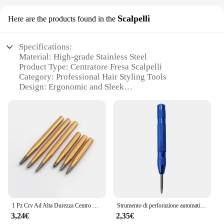
Scalpelli
Here are the products found in the
Specifications:
Material: High-grade Stainless Steel
Product Type: Centratore Fresa Scalpelli
Category: Professional Hair Styling Tools
Design: Ergonomic and Sleek
Performance: Precision Cutting and Smooth
Operation
Accessories: Comes with Multiple Attachments
Features:
|Vendors|
**Unmatched Precision and Versatility**
The centratore fresa Scalpelli is a professional-
grade hair styling tool designed to deliver precision
cuts and smooth operation. Crafted from high-grade
1 Pz Crv Ad Alta Durezza Centro Spille Punzone Metallo Acciaio Inossidabile Legno Indentation Mark Strumento di Lavorazione Del Legno Bit 4 5 6mm
Strumento di perforazione automatico del metallo del punzone centrale automatico strumenti per la lavorazione del legno marcatore caricato scalpello per legno strumento per falegnameria
stainless steel, this centratore fresa offers
3,24€
2,35€
unmatched durability and longevity. The ergonomic