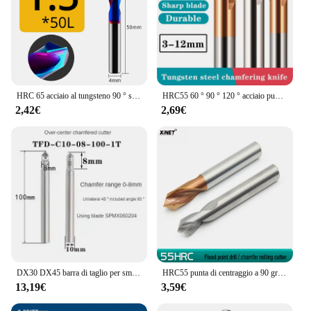
HRC 65 acciaio al tungsteno 90 ° smusso di centraggio 2 lame in acciaio inossidabile speciale, trapano a punta in carburo rivestito nano blu
HRC55 60 ° 90 ° 120 ° acciaio punta fissa trapano smussatura cutter acciaio al tungsteno fresa centraggio trapano posizionamento in lega trapano
2,42€
2,69€
DX30 DX45 barra di taglio per smussatura di centraggio CNC 30 gradi barra di taglio per smussatura a punto fisso a 45 gradi
HRC55 punta di centraggio a 90 gradi in lega di acciaio al tungsteno punta fissa trapano di posizionamento trapano 4-8-10-12 fresa a smusso a forma di V
13,19€
3,59€