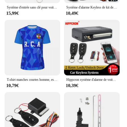
Système d'entrée sans clé pour voiture, kit de verrouillage centralisé, télécommande, VH13P
Système d'alarme Keyless de kit de contrôle de serrure de porte centrale à distance de voiture à télécommande
15,99€
10,49€
T-shirt manches courtes homme, estival et humoristique, avec drapeau de la république centrale et africaine imprimée en 3D, en maille, Harajuku, pour course à pied, vélo, Tennis, Fitness
Hippcron système d'alarme de voiture système d'entrée sans clé verrouillage Central Kit Central à distance automatique application de verrouillage de porte avec télécommande
10,79€
10,39€