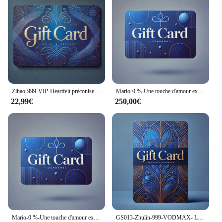
ensuring that you are informed of any security
breaches as soon as they occur. The system's
versatility extends to its compatibility with various
vendors and suppliers, making it a go-to choice for
those looking for a comprehensive security
solution. With multiple sets available for sale, you
can customize your security to fit your specific
needs and budget.
Zihao-999-VIP-Heartfelt préconise ting, fait facile
Mario-0 %-Une touche d'amour exclusive
22,99€
250,00€
Mario-0 %-Une touche d'amour exclusive
GS013-Zhulin-999-VODMAX- Let Love Flow, Let Gifts Abound