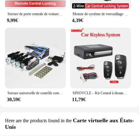
Serrure de porte centrale de voiture, système d'entrée sans clé, Kit de verrouillage Central à distance universel 12V
Moteur de système de verrouillage central universel à 2 fils, type de odorunique, serrure de porte, actionneur de moteur, remplacement Pats, accessoires automobiles
9,99€
4,39€
Serrure universelle de contrôle central de voiture avec 4 actionneurs de serrure de porte, télécommande, système d'entrée sans clé, stationnement de localisation SMT, DC 12V
SINOVCLE – Kit Central à distance pour voiture, verrouillage de porte, système d'entrée sans clé pour véhicule avec 2 télécommandes
30,59€
11,79€
Carte virtuelle aux États-
Here are the products found in the
Unis