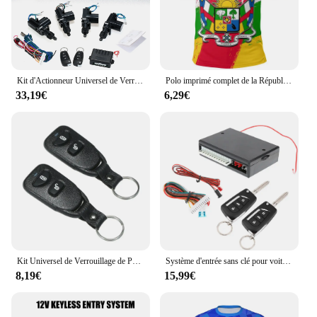
Kit d'Actionneur Universel de Verrouillage Central à Distance de Voiture, Système d'Entrée sans Clé avec 2 Télécommandes, Serrure de Porte Pop de Coffre, 12V
Polo imprimé complet de la République centrafricaine pour hommes, chemise avec emblème national et bouton
33,19€
6,29€
Kit Universel de Verrouillage de Porte de Voiture, Système d'Entrée Sans Clé avec 2 Télécommandes, 12V
Système d'entrée sans clé pour voiture, kit de verrouillage centralisé, télécommande, VH13P
8,19€
15,99€