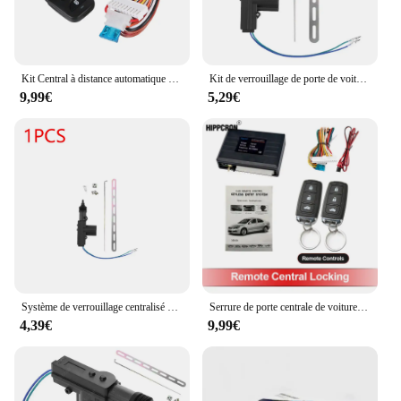
Kit Central à distance automatique universel 12V, porte de voiture, fenêtre, camion, maître de levage, serrure de porte centrale à distance, système sans clé
Kit de verrouillage de porte de voiture, système d'alarme d'entrée, télécommande automatique, centrale sans clé, 410, T245, pièces extérieures, fournitures de voiture personnelles
9,99€
5,29€
Système de verrouillage centralisé à distance pour voiture à moteur, serrure de porte électrique, actionneur à 2/5 fils, système de sécurité d'alarme de véhicule automatique, 12V, 1-10 pièces
Serrure de porte centrale de voiture, système d'entrée sans clé, Kit de verrouillage Central à distance universel 12V
4,39€
9,99€