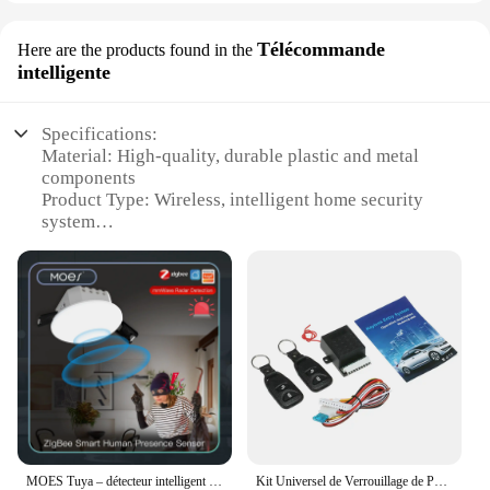
Télécommande
Here are the products found in the
intelligente
Specifications:
Material: High-quality, durable plastic and metal
components
Product Type: Wireless, intelligent home security
system
Design and Style: Sleek, modern design with easy-
to-use interface
Usage and Purpose: Comprehensive home and
business protection
Performance and Property: Advanced radar and
infrared sensors for precise detection
Parts and Accessories: Includes a wireless
telecommande for remote control
Features:
|Wholesale|Vendors|
MOES Tuya – détecteur intelligent de présence humaine ZigBee, capteur de détection Radar, fonction photométrique 2 en 1, Hub PIR de plafond Smart Life
Kit Universel de Verrouillage de Porte de Voiture, Système d'Entrée Sans Clé avec 2 Télécommandes, 12V