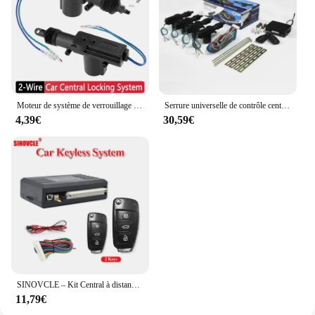
Moteur de système de verrouillage central universel à 2 fils, type de odorunique, serrure de porte, actionneur de moteur, remplacement Pats, accessoires automobiles
Serrure universelle de contrôle central de voiture avec 4 actionneurs de serrure de porte, télécommande, système d'entrée sans clé, stationnement de localisation SMT, DC 12V
4,39€
30,59€
SINOVCLE – Kit Central à distance pour voiture, verrouillage de porte, système d'entrée sans clé pour véhicule avec 2 télécommandes
11,79€