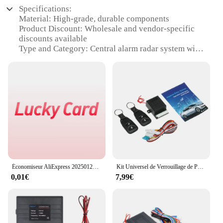
Specifications:
Material: High-grade, durable components
Product Discount: Wholesale and vendor-specific
discounts available
Type and Category: Central alarm radar system with
both external and internal wiring
Design and Style: Sleek, modern design that blends
seamlessly with any home or office aesthetic
Usage and Purpose: Advanced security solution for
residential and commercial properties
Performance and Property: Equipped with cutting-
edge radar technology for reliable intrusion
detection
Parts and Accessories: Comprehensive set of
components for easy installation and maintenance
Économiseur AliExpress 20250124 test
Kit Universel de Verrouillage de Porte de Voiture, Système d'Entrée Sans Clé avec 2 Télécommandes, 12V
Features:
0,01€
7,99€
|Wholesale|
**Unparalleled Security and Convenience**
The centrale alarme radar ext et int filaire is a state-
of-the-art security solution designed to safeguard