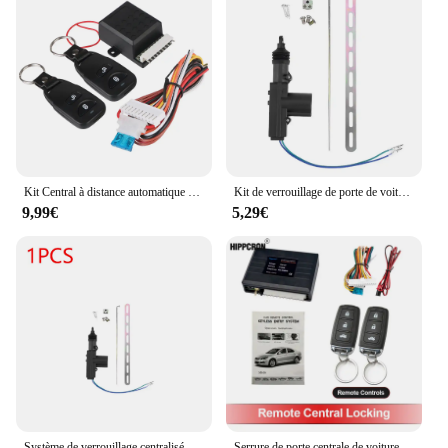
Kit Central à distance automatique universel 12V, porte de voiture, fenêtre, camion, maître de levage, serrure de porte centrale à distance, système sans clé
Kit de verrouillage de porte de voiture, système d'alarme d'entrée, télécommande automatique, centrale sans clé, 410, T245, pièces extérieures, fournitures de voiture personnelles
9,99€
5,29€
Système de verrouillage centralisé à distance pour voiture à moteur, serrure de porte électrique, actionneur à 2/5 fils, système de sécurité d'alarme de véhicule automatique, 12V, 1-10 pièces
Serrure de porte centrale de voiture, système d'entrée sans clé, Kit de verrouillage Central à distance universel 12V