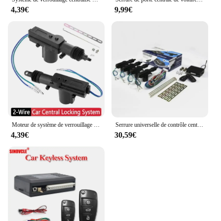
4,39€
9,99€
Moteur de système de verrouillage central universel à 2 fils, type de odorunique, serrure de porte, actionneur de moteur, remplacement Pats, accessoires automobiles
Serrure universelle de contrôle central de voiture avec 4 actionneurs de serrure de porte, télécommande, système d'entrée sans clé, stationnement de localisation SMT, DC 12V
4,39€
30,59€