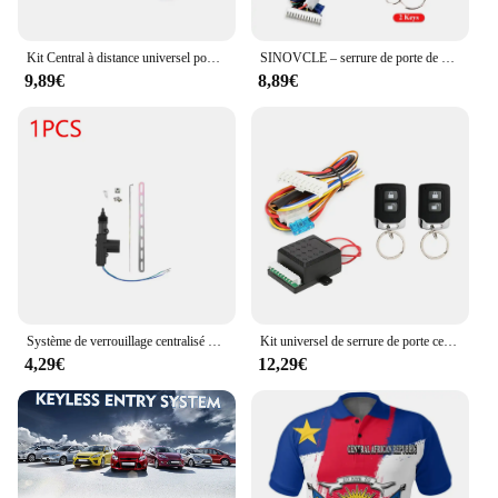
Kit Central à distance universel pour voiture, verrouillage de porte, système d'entrée sans clé pour véhicule 12V, verrouillage Central, Kit Central à distance automatique
SINOVCLE – serrure de porte de voiture, système d'entrée sans clé, Kit de verrouillage Central avec télécommande, accessoires de voiture universels
9,89€
8,89€
Système de verrouillage centralisé à distance pour voiture à moteur, serrure de porte électrique, actionneur à 2/5 fils, système de sécurité d'alarme de véhicule automatique, 12V, 1-10 pièces
Kit universel de serrure de porte centrale à distance de voiture, système d'alarme d'entrée sans clé, 401, T242
4,29€
12,29€