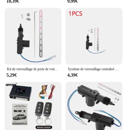
10,39€
9,99€
Kit de verrouillage de porte de voiture, système d'alarme d'entrée, télécommande automatique, centrale sans clé, 410, T245, pièces extérieures, fournitures de voiture personnelles
Système de verrouillage centralisé à distance pour voiture à moteur, serrure de porte électrique, actionneur à 2/5 fils, système de sécurité d'alarme de véhicule automatique, 12V, 1-10 pièces
5,29€
4,39€