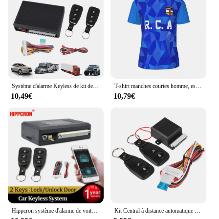
Système d'alarme Keyless de kit de contrôle de serrure de porte centrale à distance de voiture à télécommande
T-shirt manches courtes homme, estival et humoristique, avec drapeau de la république centrale et africaine imprimée en 3D, en maille, Harajuku, pour course à pied, vélo, Tennis, Fitness
10,49€
10,79€
Hippcron système d'alarme de voiture système d'entrée sans clé verrouillage Central Kit Central à distance automatique application de verrouillage de porte avec télécommande
Kit Central à distance automatique universel 12V, porte de voiture, fenêtre, camion, maître de levage, serrure de porte centrale à distance, système sans clé