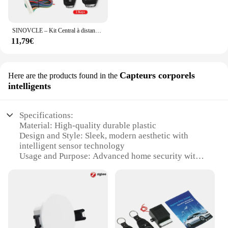
SINOVCLE – Kit Central à distance pour voiture, verrouillage de porte, système d'entrée sans clé pour véhicule avec 2 télécommandes
11,79€
Capteurs corporels
Here are the products found in the
intelligents
Specifications:
Material: High-quality durable plastic
Design and Style: Sleek, modern aesthetic with
intelligent sensor technology
Usage and Purpose: Advanced home security with
both external and internal radar capabilities
Performance and Property: Superior detection range
and reliability
Parts and Accessories: Comprehensive set of
sensors for a complete security solution
Applicable People: Ideal for homeowners seeking a
robust, user-friendly alarm system