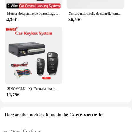
Moteur de système de verrouillage central universel à 2 fils, type de odorunique, serrure de porte, actionneur de moteur, remplacement Pats, accessoires automobiles
Serrure universelle de contrôle central de voiture avec 4 actionneurs de serrure de porte, télécommande, système d'entrée sans clé, stationnement de localisation SMT, DC 12V
4,39€
30,59€
SINOVCLE – Kit Central à distance pour voiture, verrouillage de porte, système d'entrée sans clé pour véhicule avec 2 télécommandes
11,79€
Carte virtuelle
Here are the products found in the
Specifications: