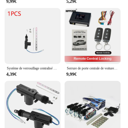
9,99€
5,29€
Système de verrouillage centralisé à distance pour voiture à moteur, serrure de porte électrique, actionneur à 2/5 fils, système de sécurité d'alarme de véhicule automatique, 12V, 1-10 pièces
Serrure de porte centrale de voiture, système d'entrée sans clé, Kit de verrouillage Central à distance universel 12V
4,39€
9,99€