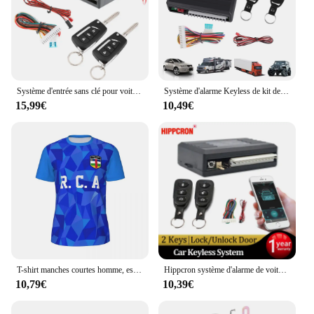
Système d'entrée sans clé pour voiture, kit de verrouillage centralisé, télécommande, VH13P
Système d'alarme Keyless de kit de contrôle de serrure de porte centrale à distance de voiture à télécommande
15,99€
10,49€
T-shirt manches courtes homme, estival et humoristique, avec drapeau de la république centrale et africaine imprimée en 3D, en maille, Harajuku, pour course à pied, vélo, Tennis, Fitness
Hippcron système d'alarme de voiture système d'entrée sans clé verrouillage Central Kit Central à distance automatique application de verrouillage de porte avec télécommande
10,79€
10,39€