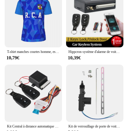
T-shirt manches courtes homme, estival et humoristique, avec drapeau de la république centrale et africaine imprimée en 3D, en maille, Harajuku, pour course à pied, vélo, Tennis, Fitness
Hippcron système d'alarme de voiture système d'entrée sans clé verrouillage Central Kit Central à distance automatique application de verrouillage de porte avec télécommande
10,79€
10,39€
Kit Central à distance automatique universel 12V, porte de voiture, fenêtre, camion, maître de levage, serrure de porte centrale à distance, système sans clé
Kit de verrouillage de porte de voiture, système d'alarme d'entrée, télécommande automatique, centrale sans clé, 410, T245, pièces extérieures, fournitures de voiture personnelles