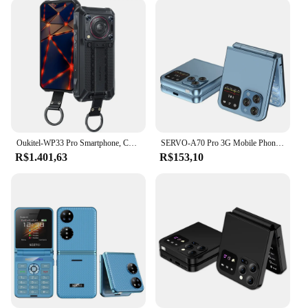
Oukitel-WP33 Pro Smartphone, Celular Robusto, 5G, 22000mAh, 6.6 "FHD +, 24GB, 256GB, Câmera 64MP, 33W
SERVO-A70 Pro 3G Mobile Phone, Rede Celular, Dobrável, Celular, Speed Dial Lanterna, Rádio FM, Dual SIM Card, 2.6 in Flip, WCDMA
R$1.401,63
R$153,10