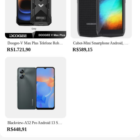
Doogee-V Max Plus Telefone Robusto, Câmera 200MP, Android 14, 22000mAh, 36GB, 16 + 20, 512GB, 6,58 ", 120Hz, Dimensity 7050, Estreia Mundial
Cubot-Mini Smartphone Android, 4GB RAM, 64GB ROM, 4 "Tela, 3000mAh, Face ID, NFC, Dual Nano SIM, Cubot Pocket
R$1.721,90
R$589,15
Blackview-A52 Pro Android 13 Smartphone, 6,5 "Celular, 4GB, 128GB, Octa Core, 13MP câmera traseira, 5180mAh, Dual 4G
R$448,91