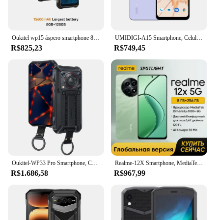
Oukitel wp15 áspero smartphone 8gb + 128gb 6.5 "hd + 15600mah octa núcleo android11 telefone celular 48mp mt6833 nfc smartphone celular
UMIDIGI-A15 Smartphone, Celular NFC, Android 13 ,6.7 "FHD + Tela, 8 GB, 256GB, 128 GB, Câmera 64MP, 5000mAh
R$825,23
R$749,45
Oukitel-WP33 Pro Smartphone, Celular Robusto, Celular 5G, 22000mAh, 6.6 "FHD +, 24GB, 256GB, Câmera 64MP, 33W
Realme-12X Smartphone, MediaTek Dimensão 6100 + 5G, 6,67 ", 120Hz Display, 50MP Câmera AI, Telefone Móvel, Versão Global
R$1.686,58
R$967,99