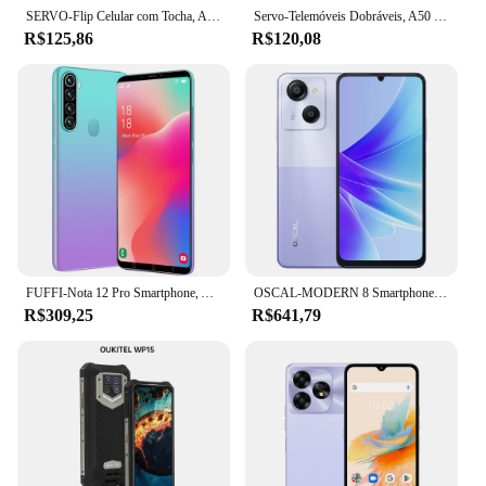
SERVO-Flip Celular com Tocha, Auto Registro de Chamada, Magia Dobre Voz, 4 Sim Cards, 2G GSM, 2.4 "Screen, Pocket S1, Novo Estilo, Presentes
Servo-Telemóveis Dobráveis, A50 Pro Flip Phone, Cartão Dual SIM, Tocha Elétrica GSM, Gravação Automática de Chamadas, Tela de 2,4 ", Tipo-C
R$125,86
R$120,08
FUFFI-Nota 12 Pro Smartphone, Android 5.0 ", 16GB ROM, 2GB RAM, 2GB RAM, Telemóveis, Dual SIM, Câmara 2 + 8MP, Quad Core, Celulares originais
OSCAL-MODERN 8 Smartphone, Celular, Display de 6,75 Polegada, Octa Core, 128GB, 256GB, Câmera 50MP, Bateria 6000mAh, Carregamento Rápido 18W, Novo
R$309,25
R$641,79