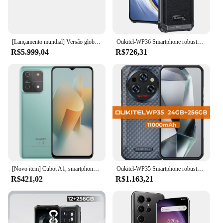
[Lançamento mundial] Versão global Xiaomi Redmi Note 13 Pro 4G Câmera de 200 MP com OIS 67W de Carregamento rápido Helio G99 Ultra Smartphone 5 NFC 120Hz AMOLED Tela
Oukitel-WP36 Smartphone robusto, celular, 16GB, 128GB, 6,52 "HD +, Câmera de 13MP, Android 13, Câmera, Estreia mundial, 10600mAh
R$5.999,04
R$726,31
[Novo item] Cubot A1, smartphone Android 13, Octa-core, 8 GB de RAM (4 GB + 4 GB estendidos), 128 GB de ROM (cartão TF de expansão de 1 TB), tela HD + de 6,56 '', câmera de 13 MP, 5100 mAh, Face ID, 4G celular
Oukitel-WP35 Smartphone robusto, NFC Celular, Android 14 Celular, 64 MP, 11000 mAh, 24GB + 256GB, 5G
R$421,02
R$1.163,21