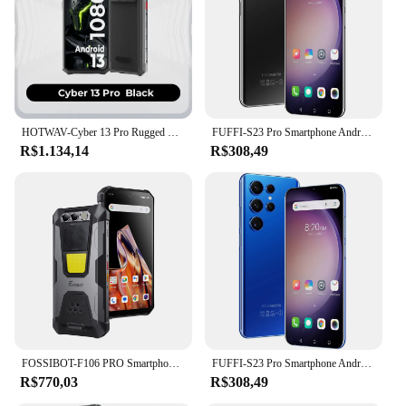
HOTWAV-Cyber 13 Pro Rugged Smartphones, Versão Global, Lanterna 150LM, 20GB + 256GB, 6.6 '', 2K Celular, 10800mAh, 64MP, Celulares
FUFFI-S23 Pro Smartphone Android, Celular, Google Play Store, 6,53 ", 16GB ROM, 2GB RAM, Bateria 4000mAh, 8 + 13MP, Telemóveis
R$1.134,14
R$308,49
FOSSIBOT-F106 PRO Smartphone robusto, telefones celulares, estreia mundial, 15GB + 256GB, MTK G85, Android 14, 12000mAh, 6.58 "FHD + 30W
FUFFI-S23 Pro Smartphone Android, Celular, Google Play Store, 6,53 ", 16GB ROM, 2GB RAM, Bateria 4000mAh, 8 + 13MP, Telemóveis
R$770,03
R$308,49