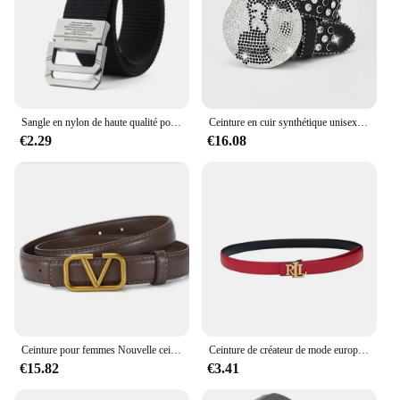
Sangle en nylon de haute qualité pour hommes, sangle de sport décontractée pour étudiants, environnement automatique, toile en métal, HB009
Ceinture en cuir synthétique unisexe, style punk, western, BlingBling, diamant, boucle ronde, cristal d'eau
€2.29
€16.08
Ceinture pour femmes Nouvelle ceinture en cuir véritable Ceinture à boucle métallique simple Ceinture pour robe de fille Pantalon en denim Ceinture de marque de créateur de luxe pour femmes, cadeau
Ceinture de créateur de mode européenne et américaine pour femmes, ceinture de vêtements polyvalente, lisse et double face, 03
€15.82
€3.41