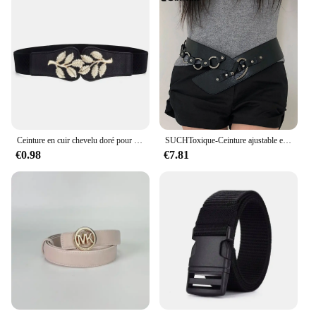
Ceinture en cuir chevelu doré pour femme, couverture de taille, fermeture élastique à la taille avec double crochet, structure large, environnement avec jupe, mode pour femme
SUCHToxique-Ceinture ajustable en cuir PU pour femmes, vintage des années 2000, Y2k Punk JOBelt, ornement de taille, 03/décorations
€0.98
€7.81