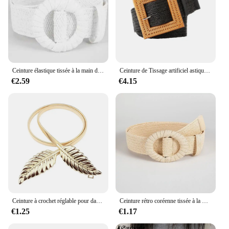
Ceinture élastique tissée à la main de style bohème pour filles, noir et blanc, structure ronde, respectueux de l'environnement, paille PP
Ceinture de Tissage artificiel astique Ajustable pour Femme, Large, Colorée, en Paille, Vintage
€2.59
€4.15
Ceinture à crochet réglable pour dames, ceinture de mariée, ceinture de paupières commandée, feuilles dorées et argentées
Ceinture rétro coréenne tissée à la main, nouvelle collection printemps/été, pour robe assortie, petit style frais et doux
€1.25
€1.17