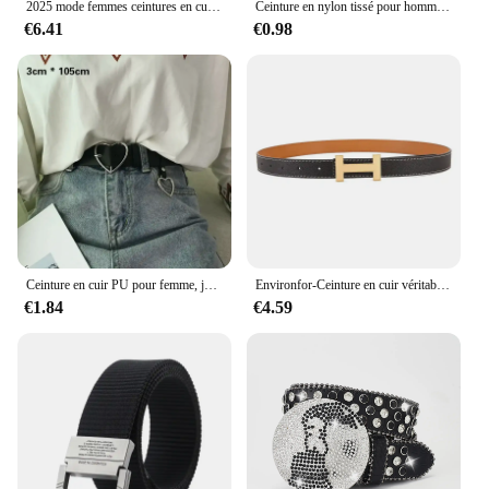
2025 mode femmes ceintures en cuir véritable haute qualité boucle en or meilleure robe assortie ceintures en jean pour les femmes
Ceinture en nylon tissé pour homme, sans métal, en plastique, de haute qualité, pour l'extérieur
€6.41
€0.98
Ceinture en cuir PU pour femme, jolie ceinture Harajuku pour femme, robe de soirée pour femme, jean environnement noir, mode
Environfor-Ceinture en cuir véritable pour femme, sangle de robe pour jean, ceinture lettre, marque de créateur de luxe, 2.3cm
€1.84
€4.59