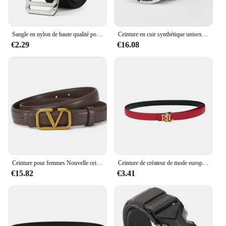
Sangle en nylon de haute qualité pour hommes, sangle de sport décontractée pour étudiants, environnement automatique, toile en métal, HB009
Ceinture en cuir synthétique unisexe, style punk, western, BlingBling, diamant, boucle ronde, cristal d'eau
€2.29
€16.08
Ceinture pour femmes Nouvelle ceinture en cuir véritable Ceinture à boucle métallique simple Ceinture pour robe de fille Pantalon en denim Ceinture de marque de créateur de luxe pour femmes, cadeau
Ceinture de créateur de mode européenne et américaine pour femmes, ceinture de vêtements polyvalente, lisse et double face, 03
€15.82
€3.41