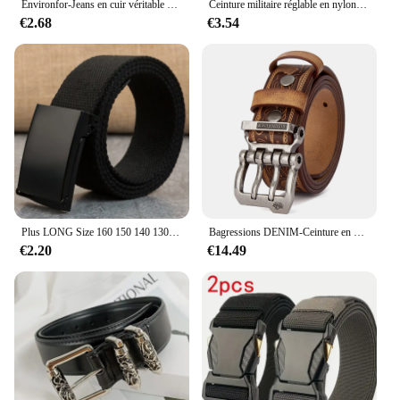
Environfor-Jeans en cuir véritable pour hommes, largeur 3.5cm, marque de voiture de sport, mode, structure automatique, noir, haute qualité, sangle de taille masculine
Ceinture militaire réglable en nylon pour hommes et femmes, cuir de l'armée, structure en métal, environnement automatique
€2.68
€3.54
Plus LONG Size 160 150 140 130 120 110 cm Canvas Belts Men Black Automatic buckle Unisex Women Large Big Size Jeans Belts 2023
Bagressions DENIM-Ceinture en Cuir group pour Homme, Sangles de Taille Rétro, pour Jeans, 2024
€2.20
€14.49