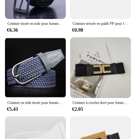
Ceinture tissée en toile pour hommes, 105cm, nouvelle collection, décontractée, marron, gris, blanc
Ceinture tressée en paille PP pour femme, large et élastique, style bohème, décontractée, pour l'été
€6.36
€0.98
Ceinture en toile tissée pour homme, avec élastique arbitraire, boucle à cent points, tendance
Ceinture à crochet doré pour femmes, ceinture décorative féminine avec jupe, ceinture élastique large rétro pour dames
€5.43
€2.05