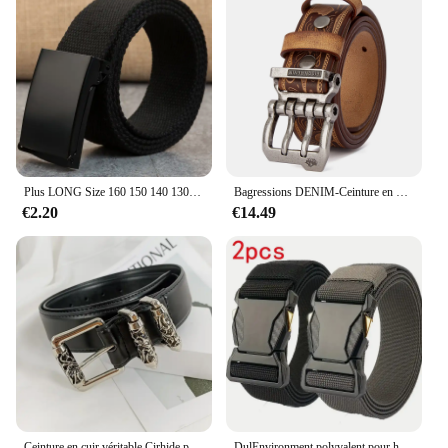
Plus LONG Size 160 150 140 130 120 110 cm Canvas Belts Men Black Automatic buckle Unisex Women Large Big Size Jeans Belts 2023
Bagressions DENIM-Ceinture en Cuir group pour Homme, Sangles de Taille Rétro, pour Jeans, 2024
€2.20
€14.49
Ceinture en cuir véritable Cirhide pour femme, marque de luxe haut de gamme, large, cœur, designer, punk, gothique, jeans, mode
DulEnvironment polyvalent pour hommes, durable, design réglable, adapté aux amateurs de chasse et de sport en plein air, 2 pièces