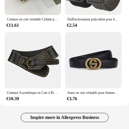
Ceinture en cuir véritable Cirhide pour femme, marque de luxe haut de gamme, large, cœur, designer, punk, gothique, jeans, mode
DulEnvironment polyvalent pour hommes, durable, design réglable, adapté aux amateurs de chasse et de sport en plein air, 2 pièces
€11.61
€2.54
Ceinture Asymétrique en Cuir à Rivets pour Femme, Accessoire Esthétique Harajuku, Streetwear, Style Punk, Amissié, Chic
Jeans en cuir véritable pour femmes, robe assortie, haute qualité, structure dorée, mode, environnement
€10.39
€3.76
Inspire more in Aliexpress Business