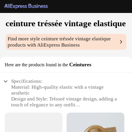
ceinture tréssée vintage elastique
Find more style
ceinture tréssée vintage elastique
products with AliExpress Business
Ceintures
Here are the products found in the
Specifications:
Material: High-quality elastic with a vintage
aesthetic
Design and Style: Trèsseé vintage design, adding a
touch of elegance to any outfit
Usage and Purpose: Versatile accessory for both
casual and formal wear
Type and Category: Ceinture tréssée vintage
elastique, a blend of style and comfort