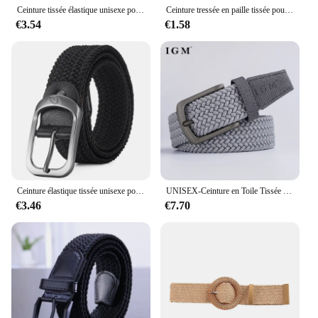
Ceinture tissée élastique unisexe pour hommes et femmes, ceinture de travail d'entraînement d'escalade en plein air, ceinture en jean, environnement décontracté, 115cm
Ceinture tressée en paille tissée pour femmes et filles, 100cm, rétro, épingle d'été, mode environnementale, large, designer, élastique, PP, nouveau
€3.54
€1.58
Ceinture élastique tissée unisexe pour hommes et femmes, sangles de taille en alliage, sans trou, designer, luxe
UNISEX-Ceinture en Toile Tissée artificiel astique Extensible et Tressée pour Homme et Femme, Accessoire Décontracté
€3.46
€7.70