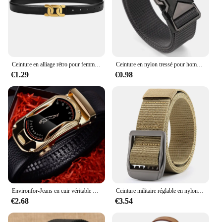
Ceinture en alliage rétro pour femme, ceinture de jean décontractée, jupe longue haut de gamme, ceinture de pantalon, 1PC
Ceinture en nylon tressé pour homme, léger, respirant, neuf, 125cm, 03
€1.29
€0.98
Environfor-Jeans en cuir véritable pour hommes, largeur 3.5cm, marque de voiture de sport, mode, structure automatique, noir, haute qualité, sangle de taille masculine
Ceinture militaire réglable en nylon pour hommes et femmes, cuir de l'armée, structure en métal, environnement automatique
€2.68
€3.54