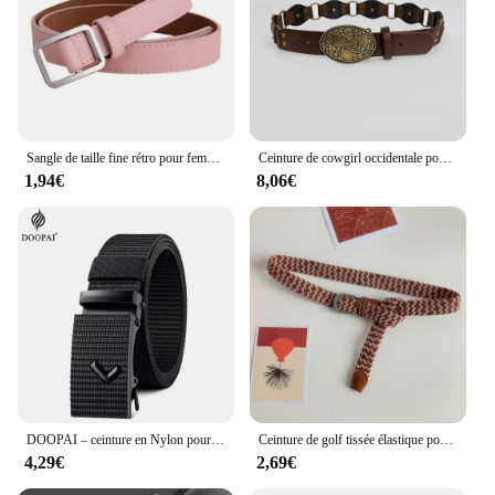
Sangle de taille fine rétro pour femme, surintendant de mode, robe de surintendant, structure carrée non poreuse, ceinture en jean noire, sangle de camping
Ceinture de cowgirl occidentale pour femme, ceinture de cow-boy, environnement rétro, ceinture épissée, personnalité féminine, ronde, tendance, jeans, designer, Y2K
1,94€
8,06€
DOOPAI – ceinture en Nylon pour hommes, respirante, en cuir, Cowboy, de styliste, tactique en plein air, cadeaux militaires
Ceinture de golf tissée élastique pour hommes et femmes, fabriquée en usine, haute qualité, confortable, loisirs, 2.5cm de large, fine
4,29€
2,69€