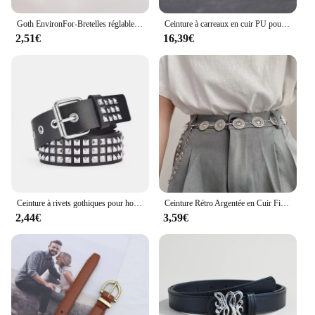
Goth EnvironFor-Bretelles réglables en cuir PU pour femme, col large, ceinture de bondage sexy, SFP
Ceinture à carreaux en cuir PU pour hommes d'affaires, corps polyvalent, décoration 03, pantalon trempé, jeans
2,51€
16,39€
Ceinture à rivets gothiques pour hommes et femmes, tendance punk, tête de mort, ceinture en biscuits, ceinture de danse de rue
Ceinture Rétro Argentée en Cuir Fin pour Femme, Accessoire en Métal, Nouvelle Collection d'Été, pour Jupes et viser Assortis Polyvalents
2,44€
3,59€