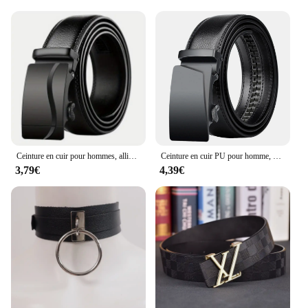
Ceinture en cuir pour hommes, alliage métallique, structure automatique, marque de luxe, design, environnement de taille
Ceinture en cuir PU pour homme, grande taille, longue, 105 cm, 130 cm, 140 cm, 150 cm, 160 cm, 170cm, célèbre marque, designer, sangles de structure automatiques
3,79€
4,39€