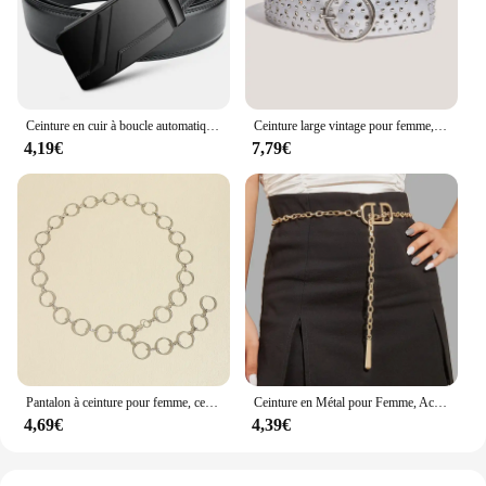
Ceinture en cuir à boucle automatique pour hommes, ceinture de costume noire, affaires de luxe, jeans de marque, haute qualité
Ceinture large vintage pour femme, corset noir réglable, grande taille, designer, environnement, haute qualité, punk, goth, rivet, grande ceinture, jeans
4,19€
7,79€
Pantalon à ceinture pour femme, ceinture creuse JoCircle, style hip hop, mode classique, taille fine, environnement
Ceinture en Métal pour Femme, Accessoire de Décoration, Marque de Luxe, Nouvelle Collection 2024
4,69€
4,39€