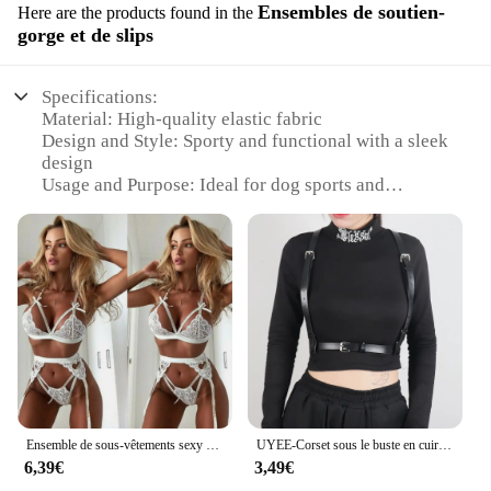
Ensembles de soutien-
Here are the products found in the
gorge et de slips
Specifications:
Material: High-quality elastic fabric
Design and Style: Sporty and functional with a sleek
design
Usage and Purpose: Ideal for dog sports and
training
Performance and Property: Durable and comfortable
for extended wear
Shape or Size or Weight or Quantity: Available in
multiple sizes to fit various dog breeds
Parts and Accessories: Includes a matching bra and
slip set
Features:
|Wholesale|
Ensemble de sous-vêtements sexy pour femmes, soutien-gorge en dentelle transparente, porte-jarretelles, string, ensemble de lingerie 3 pièces, soutien-gorge chaud 7.0, vêtements porno
UYEE-Corset sous le buste en cuir PU avec sangle pour femme, haut punk, ceinture SFP, soutien-gorge, tenue rave, porte-jarretelles, accessoires rock
**Optimized Comfort and Fit**
6,39€
3,49€
The ceinture cani sport sets are designed with your