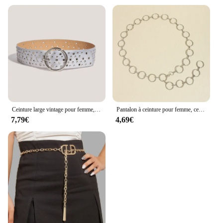
Ceinture large vintage pour femme, corset noir réglable, grande taille, designer, environnement, haute qualité, punk, goth, rivet, grande ceinture, jeans
Pantalon à ceinture pour femme, ceinture creuse JoCircle, style hip hop, mode classique, taille fine, environnement
7,79€
4,69€