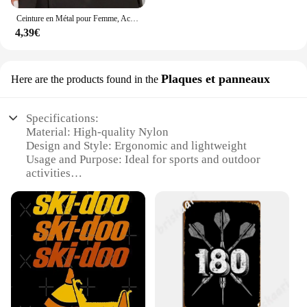
Ceinture en Métal pour Femme, Accessoire de Décoration, Marque de Luxe, Nouvelle Collection 2024
4,39€
Plaques et panneaux
Here are the products found in the
Specifications:
Material: High-quality Nylon
Design and Style: Ergonomic and lightweight
Usage and Purpose: Ideal for sports and outdoor
activities
Typical Adaptive Scenario: Running, hiking, and
other physical activities
Shape or Size or Weight or Quantity: Adjustable
length for a perfect fit
Performance and Property: Durable and water-
resistant
Features:
|Wholesale|Vendors|