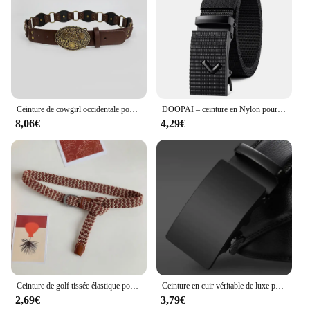
Ceinture de cowgirl occidentale pour femme, ceinture de cow-boy, environnement rétro, ceinture épissée, personnalité féminine, ronde, tendance, jeans, designer, Y2K
DOOPAI – ceinture en Nylon pour hommes, respirante, en cuir, Cowboy, de styliste, tactique en plein air, cadeaux militaires
8,06€
4,29€
Ceinture de golf tissée élastique pour hommes et femmes, fabriquée en usine, haute qualité, confortable, loisirs, 2.5cm de large, fine
Ceinture en cuir véritable de luxe pour hommes, sangle en métal, automatique, marque, environnement d'affaires, style célèbre, livraison directe
2,69€
3,79€