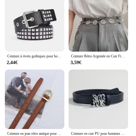
Ceinture à rivets gothiques pour hommes et femmes, tendance punk, tête de mort, ceinture en biscuits, ceinture de danse de rue
Ceinture Rétro Argentée en Cuir Fin pour Femme, Accessoire en Métal, Nouvelle Collection d'Été, pour Jupes et viser Assortis Polyvalents
2,44€
3,59€
Ceinture en jean rétro antique pour femme, style fin pour adolescentes, bord coupé pour dames, mode simple
Ceinture en cuir PU pour hommes et femmes, sangle de taille en alliage, ceinture de surintendant, ceinture de robe, designer féminin, marque de luxe