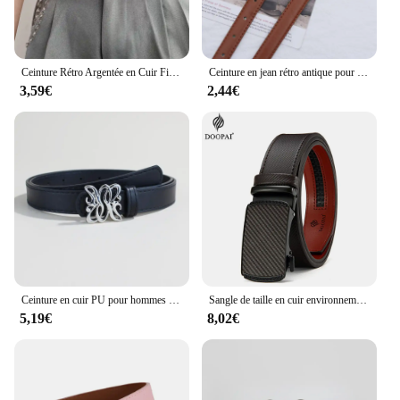
Ceinture Rétro Argentée en Cuir Fin pour Femme, Accessoire en Métal, Nouvelle Collection d'Été, pour Jupes et viser Assortis Polyvalents
Ceinture en jean rétro antique pour femme, style fin pour adolescentes, bord coupé pour dames, mode simple
3,59€
2,44€
Ceinture en cuir PU pour hommes et femmes, sangle de taille en alliage, ceinture de surintendant, ceinture de robe, designer féminin, marque de luxe
Sangle de taille en cuir environnemental pour hommes et femmes, ceinture masculine, structure automatique, haute qualité, cadeaux pour hommes, 125cm
5,19€
8,02€