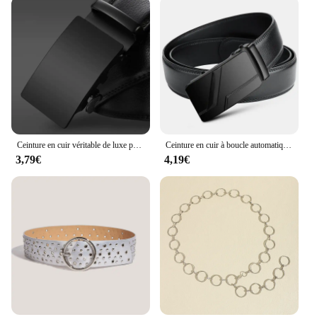
Ceinture en cuir véritable de luxe pour hommes, sangle en métal, automatique, marque, environnement d'affaires, style célèbre, livraison directe
Ceinture en cuir à boucle automatique pour hommes, ceinture de costume noire, affaires de luxe, jeans de marque, haute qualité
3,79€
4,19€