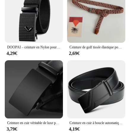
DOOPAI – ceinture en Nylon pour hommes, respirante, en cuir, Cowboy, de styliste, tactique en plein air, cadeaux militaires
Ceinture de golf tissée élastique pour hommes et femmes, fabriquée en usine, haute qualité, confortable, loisirs, 2.5cm de large, fine
4,29€
2,69€
Ceinture en cuir véritable de luxe pour hommes, sangle en métal, automatique, marque, environnement d'affaires, style célèbre, livraison directe
Ceinture en cuir à boucle automatique pour hommes, ceinture de costume noire, affaires de luxe, jeans de marque, haute qualité
3,79€
4,19€