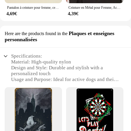
Pantalon à ceinture pour femme, ceinture creuse JoCircle, style hip hop, mode classique, taille fine, environnement
Ceinture en Métal pour Femme, Accessoire de Décoration, Marque de Luxe, Nouvelle Collection 2024
4,69€
4,39€
Plaques et enseignes
Here are the products found in the
personnalisées
Specifications:
Material: High-quality nylon
Design and Style: Durable and stylish with a
personalized touch
Usage and Purpose: Ideal for active dogs and their
owners
Typical Adaptive Scenario: Perfect for outdoor
sports and activities
Shape or Size or Weight or Quantity: Available in
various sizes to fit different breeds
Performance and Property: Water-resistant and easy
to clean