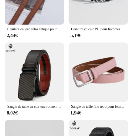
Ceinture en jean rétro antique pour femme, style fin pour adolescentes, bord coupé pour dames, mode simple
Ceinture en cuir PU pour hommes et femmes, sangle de taille en alliage, ceinture de surintendant, ceinture de robe, designer féminin, marque de luxe
2,44€
5,19€
Sangle de taille en cuir environnemental pour hommes et femmes, ceinture masculine, structure automatique, haute qualité, cadeaux pour hommes, 125cm
Sangle de taille fine rétro pour femme, surintendant de mode, robe de surintendant, structure carrée non poreuse, ceinture en jean noire, sangle de camping
8,02€
1,94€