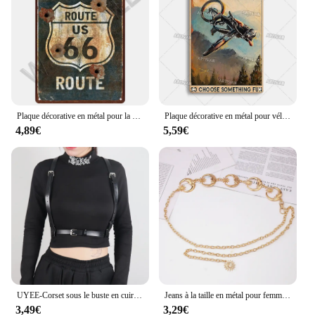
Plaque décorative en métal pour la maison, affiche, pièces automobiles, moto, US, garage, bar, 73Club, PdécentrMan, diversification, pétrole, gaz, 18 pièces
Plaque décorative en métal pour vélo, vélo, vélo, sport, décoration murale, garage, bar, pub, club, hôtel, 17, cuisine, 18
4,89€
5,59€
UYEE-Corset sous le buste en cuir PU avec sangle pour femme, haut punk, ceinture SFP, soutien-gorge, tenue rave, porte-jarretelles, accessoires rock
Jeans à la taille en métal pour femmes, mode, vintage, lune, soleil, environnement, 1 pièce
3,49€
3,29€