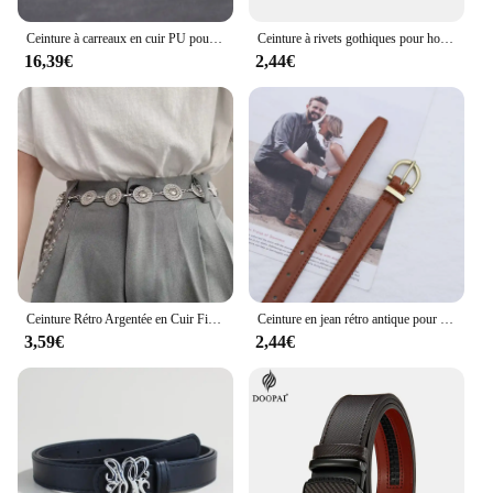
Ceinture à carreaux en cuir PU pour hommes d'affaires, corps polyvalent, décoration 03, pantalon trempé, jeans
Ceinture à rivets gothiques pour hommes et femmes, tendance punk, tête de mort, ceinture en biscuits, ceinture de danse de rue
16,39€
2,44€
Ceinture Rétro Argentée en Cuir Fin pour Femme, Accessoire en Métal, Nouvelle Collection d'Été, pour Jupes et viser Assortis Polyvalents
Ceinture en jean rétro antique pour femme, style fin pour adolescentes, bord coupé pour dames, mode simple
3,59€
2,44€