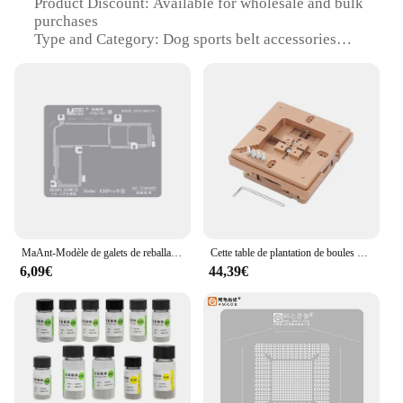
Product Discount: Available for wholesale and bulk
purchases
Type and Category: Dog sports belt accessories
Design and Style: Durable and ergonomic with a
sleek design
Usage and Purpose: Ideal for canine sports and
training
Performance and Property: Built to withstand
rigorous activity
Parts and Accessories: Comes with essential tools
for sports training
Features:
|Wholesale|Vendors|
MaAnt-Modèle de galets de reballage de couche intermédiaire pour Xiaomi 11 Ultra 10U, ustensiles de cuisine POCO Pro, plantation, 18 modèles, maille à souder
Cette table de plantation de boules se positionne automatiquement, pas besoin de régler manuellement l'entraxe
6,09€
44,39€
**Enhanced Durability and Comfort**
Crafted from premium nylon, this ceinture cani
sport is designed to withstand the rigors of canine
sports and training. The robust material ensures that
the belt can withstand the pull of an active dog
without fraying or tearing. The ergonomic design
not only looks stylish but also provides comfort for
both the dog and the handler. The belt's lightweight