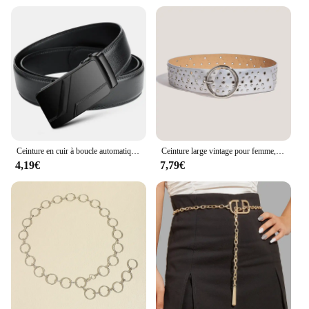
Ceinture en cuir à boucle automatique pour hommes, ceinture de costume noire, affaires de luxe, jeans de marque, haute qualité
Ceinture large vintage pour femme, corset noir réglable, grande taille, designer, environnement, haute qualité, punk, goth, rivet, grande ceinture, jeans
4,19€
7,79€