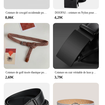
Ceinture de cowgirl occidentale pour femme, ceinture de cow-boy, environnement rétro, ceinture épissée, personnalité féminine, ronde, tendance, jeans, designer, Y2K
DOOPAI – ceinture en Nylon pour hommes, respirante, en cuir, Cowboy, de styliste, tactique en plein air, cadeaux militaires
8,06€
4,29€
Ceinture de golf tissée élastique pour hommes et femmes, fabriquée en usine, haute qualité, confortable, loisirs, 2.5cm de large, fine
Ceinture en cuir véritable de luxe pour hommes, sangle en métal, automatique, marque, environnement d'affaires, style célèbre, livraison directe
2,69€
3,79€