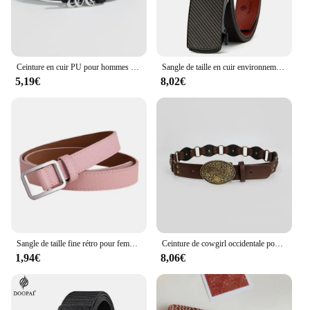
Ceinture en cuir PU pour hommes et femmes, sangle de taille en alliage, ceinture de surintendant, ceinture de robe, designer féminin, marque de luxe
Sangle de taille en cuir environnemental pour hommes et femmes, ceinture masculine, structure automatique, haute qualité, cadeaux pour hommes, 125cm
5,19€
8,02€
Sangle de taille fine rétro pour femme, surintendant de mode, robe de surintendant, structure carrée non poreuse, ceinture en jean noire, sangle de camping
Ceinture de cowgirl occidentale pour femme, ceinture de cow-boy, environnement rétro, ceinture épissée, personnalité féminine, ronde, tendance, jeans, designer, Y2K
1,94€
8,06€