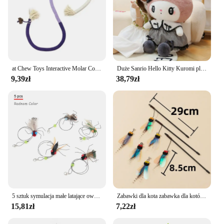
at Chew Toys Interactive Molar Cotton Rope Toys Silvervine Cat Teaser Toy Clean Mouth Kitten Play Toy Pet Supplies Accessories
Duże Sanrio Hello Kitty Kuromi pluszowe zabawki miękka poduszka pluszowe lalki dla dzieci prezenty walentynkowe urodzinowe dla dziewczynek
9,39zł
38,79zł
5 sztuk symulacja małe latające owady akcesoria zamienne dla kotów drażaki zabawki kotek zabawki z piórami artykuły dla zwierząt
Zabawki dla kota zabawka dla kotów pióro Teaser kij odporna na ugryzienia motyl kot zabawki interaktywne trwałe koty zabawka z dzwonkiem produkty dla zwierzaka domowego
15,81zł
7,22zł