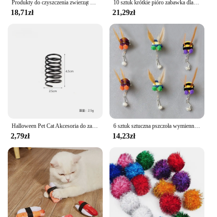
Produkty do czyszczenia zwierząt Chusteczki do czyszczenia uszu Pielęgnacja uszu Końcówki palców Usuwanie roztoczy ucha Czyszczenie uszu dla kotów i psów Produkty dla zwierząt domowych
10 sztuk krótkie pióro zabawka dla kota DIY wymienić kot Teaser Stick wymiana akcesoria do zabawek dla zwierząt domowych
18,71zł
21,29zł
Halloween Pet Cat Akcesoria do zabawek Wełniany kwiat Bęben Dzwonek Dynia Piłka Wiosna Kot Interaktywna zabawka
6 sztuk sztuczna pszczoła wymienna głowica pszczoła miodna akcesoria do zabawek dla kota zabawny Teaser Stick interaktywna różdżka zabawka dla zwierząt
2,79zł
14,23zł