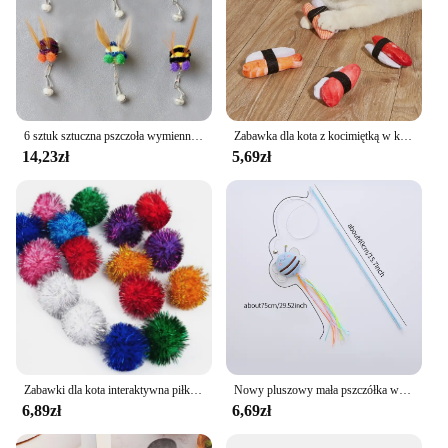
6 sztuk sztuczna pszczoła wymienna głowica pszczoła miodna akcesoria do zabawek dla kota zabawny Teaser Stick interaktywna różdżka zabawka dla zwierząt
Zabawka dla kota z kocimiętką w kształcie sushi
14,23zł
5,69zł
Zabawki dla kota interaktywna piłka zabawka szkoleniowa dla kociak interaktywny pierścień dźwiękowy papierowa gra w piłkę kot akcesoria
Nowy pluszowy mała pszczółka w kształcie kota-dokuczający kij wykwintny kolor frędzli świeży pręt plastikowy
6,89zł
6,69zł