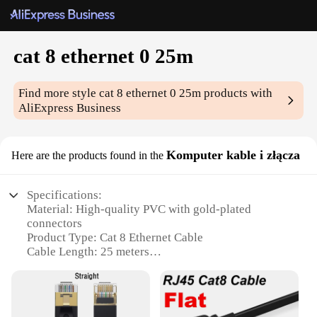
cat 8 ethernet 0 25m
Find more style
cat 8 ethernet 0 25m
products with
AliExpress Business
Komputer kable i złącza
Here are the products found in the
Specifications:
Material: High-quality PVC with gold-plated
connectors
Product Type: Cat 8 Ethernet Cable
Cable Length: 25 meters
Design: Sleek, black color with a durable braided
exterior
Performance: Supports speeds up to 40 Gbps and
2000 MHz bandwidth