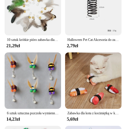
10 sztuk krótkie pióro zabawka dla kota DIY wymienić kot Teaser Stick wymiana akcesoria do zabawek dla zwierząt domowych
Halloween Pet Cat Akcesoria do zabawek Wełniany kwiat Bęben Dzwonek Dynia Piłka Wiosna Kot Interaktywna zabawka
21,29zł
2,79zł
6 sztuk sztuczna pszczoła wymienna głowica pszczoła miodna akcesoria do zabawek dla kota zabawny Teaser Stick interaktywna różdżka zabawka dla zwierząt
Zabawka dla kota z kocimiętką w kształcie sushi
14,23zł
5,69zł