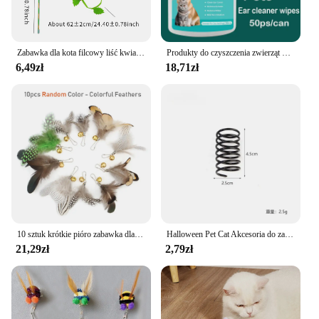
Zabawka dla kota filcowy liść kwiat biedronka kształt motyla zabawny patyk dla kota interaktywne zabawne artykuły dla zwierząt domowych
Produkty do czyszczenia zwierząt Chusteczki do czyszczenia uszu Pielęgnacja uszu Końcówki palców Usuwanie roztoczy ucha Czyszczenie uszu dla kotów i psów Produkty dla zwierząt domowych
6,49zł
18,71zł
10 sztuk krótkie pióro zabawka dla kota DIY wymienić kot Teaser Stick wymiana akcesoria do zabawek dla zwierząt domowych
Halloween Pet Cat Akcesoria do zabawek Wełniany kwiat Bęben Dzwonek Dynia Piłka Wiosna Kot Interaktywna zabawka
21,29zł
2,79zł