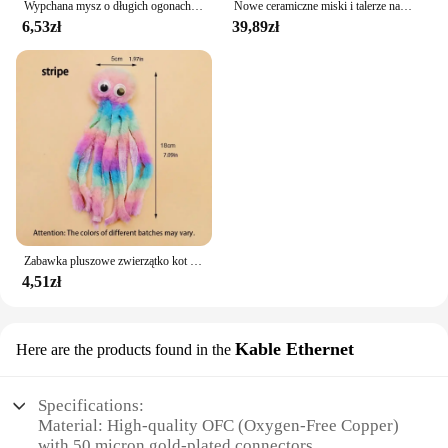
Wypchana mysz o długich ogonach zabawka dla kota zabawka dla kota ogonem ma szeleszczącą interaktywną zabawę od czasu zabawka dla kota
Nowe ceramiczne miski i talerze na karmę dla zwierząt domowych Anti-Knock Miski na karmę dla kotów do ochrony półki szyjnej Wysuwana umywalka dla psów Pet Supplie
6,53zł
39,89zł
Zabawka pluszowe zwierzątko kot pies ośmiornica topoli Puzzle odporna na ugryzienia interaktywne
4,51zł
Kable Ethernet
Here are the products found in the
Specifications:
Material: High-quality OFC (Oxygen-Free Copper)
with 50 micron gold-plated connectors