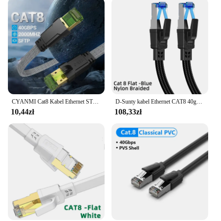
CYANMI Cat8 Kabel Ethernet STTP 40 Gb/s 2000 MHz Cat 8 RJ45 Kabel sieciowy Lan Patch do routera Modem Internet RJ 45 Kabel Ethernet
D-Sunty kabel Ethernet CAT8 40gbps nylonowy przewód sieciowy do modemu PC Laptop PS 5 Router RJ45 kabel płaski Ethernet Cat 8
10,44zł
108,33zł