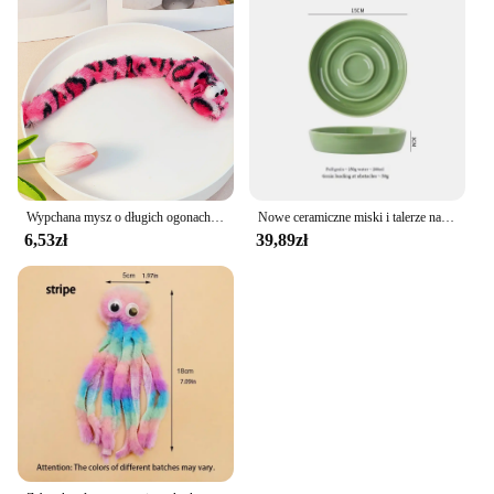
Wypchana mysz o długich ogonach zabawka dla kota zabawka dla kota ogonem ma szeleszczącą interaktywną zabawę od czasu zabawka dla kota
Nowe ceramiczne miski i talerze na karmę dla zwierząt domowych Anti-Knock Miski na karmę dla kotów do ochrony półki szyjnej Wysuwana umywalka dla psów Pet Supplie
6,53zł
39,89zł