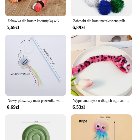
Zabawka dla kota z kocimiętką w kształcie sushi
Zabawki dla kota interaktywna piłka zabawka szkoleniowa dla kociak interaktywny pierścień dźwiękowy papierowa gra w piłkę kot akcesoria
5,69zł
6,89zł
Nowy pluszowy mała pszczółka w kształcie kota-dokuczający kij wykwintny kolor frędzli świeży pręt plastikowy
Wypchana mysz o długich ogonach zabawka dla kota zabawka dla kota ogonem ma szeleszczącą interaktywną zabawę od czasu zabawka dla kota
6,69zł
6,53zł