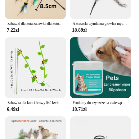
Zabawki dla kota zabawka dla kotów pióro Teaser kij odporna na ugryzienia motyl kot zabawki interaktywne trwałe koty zabawka z dzwonkiem produkty dla zwierzaka domowego
Akcesoria wymienna głowica myszy do śmieszny kijek dla kota zabawka dzwonek kot pręt Teaser kotek piórko zabawka dla zwierząt
7,22zł
18,89zł
Zabawka dla kota filcowy liść kwiat biedronka kształt motyla zabawny patyk dla kota interaktywne zabawne artykuły dla zwierząt domowych
Produkty do czyszczenia zwierząt Chusteczki do czyszczenia uszu Pielęgnacja uszu Końcówki palców Usuwanie roztoczy ucha Czyszczenie uszu dla kotów i psów Produkty dla zwierząt domowych
6,49zł
18,71zł