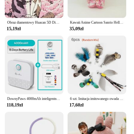
Obraz diamentowy Huacan 5D Diy wazon na kwiaty dekoracja do domu pełna kwadratowa okrągła do haftu mozaika owocowa na ścianę
Kawaii Anime Cartoon Sanrio Hello Kitty Kimono kostium Kt kot pluszowe zabawki wypchane zwierzęta dzieciak towarzyszyć lalki Kid dziewczyna chłopiec prezent
15,19zł
35,09zł
DownyPaws 4000mAh inteligentny kot zapach oczyszczacz dla kotów kuweta dezodorujący toaleta dla psów akumulator filtr powietrza zwierzęta dezodoryzacja
6 szt. Imitacja imitowanego owada akcesoria dla kota Teaser z piórami wymienna głowica interaktywna zabawka dla kotków zwierząt domowych
118,19zł
17,60zł