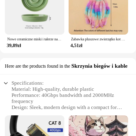
Nowe ceramiczne miski i talerze na karmę dla zwierząt domowych Anti-Knock Miski na karmę dla kotów do ochrony półki szyjnej Wysuwana umywalka dla psów Pet Supplie
Zabawka pluszowe zwierzątko kot pies ośmiornica topoli Puzzle odporna na ugryzienia interaktywne
39,89zł
4,51zł
Skrzynia biegów i kable
Here are the products found in the
Specifications:
Material: High-quality, durable plastic
Performance: 40Gbps bandwidth and 2000MHz
frequency
Design: Sleek, modern design with a compact form
factor
Cable Length: 25 meters, ideal for medium to large
spaces
Compatibility: Compatible with Cat 8 Ethernet