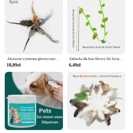
Akcesoria wymienna głowica myszy do śmieszny kijek dla kota zabawka dzwonek kot pręt Teaser kotek piórko zabawka dla zwierząt
Zabawka dla kota filcowy liść kwiat biedronka kształt motyla zabawny patyk dla kota interaktywne zabawne artykuły dla zwierząt domowych
18,89zł
6,49zł