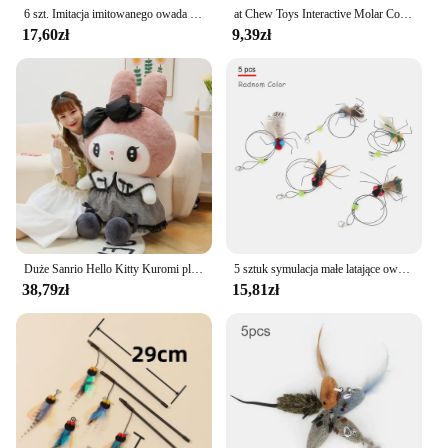
6 szt. Imitacja imitowanego owada akcesoria dla kota Teaser z piórami wymienna głowica interaktywna zabawka dla kotków zwierząt domowych
at Chew Toys Interactive Molar Cotton Rope Toys Silvervine Cat Teaser Toy Clean Mouth Kitten Play Toy Pet Supplies Accessories
17,60zł
9,39zł
Duże Sanrio Hello Kitty Kuromi pluszowe zabawki miękka poduszka pluszowe lalki dla dzieci prezenty walentynkowe urodzinowe dla dziewczynek
5 sztuk symulacja małe latające owady akcesoria zamienne dla kotów drażaki zabawki kotek zabawki z piórami artykuły dla zwierząt
38,79zł
15,81zł