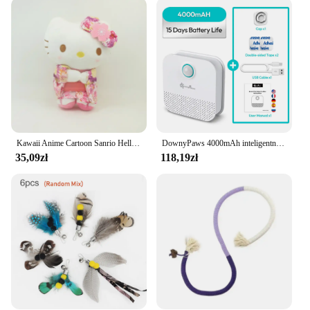
braided exterior provides a layer of protection
against bends and twists, making it a resilient
choice for any environment. The PVC material used
in the construction of this cable ensures longevity
and resistance to wear, while the gold-plated
connectors maintain their integrity over time. This
cable is perfect for both indoor and outdoor use,
making it an adaptable solution for various
networking scenarios.
Kawaii Anime Cartoon Sanrio Hello Kitty Kimono kostium Kt kot pluszowe zabawki wypchane zwierzęta dzieciak towarzyszyć lalki Kid dziewczyna chłopiec prezent
DownyPaws 4000mAh inteligentny kot zapach oczyszczacz dla kotów kuweta dezodorujący toaleta dla psów akumulator filtr powietrza zwierzęta dezodoryzacja
**Versatile Compatibility**
35,09zł
118,19zł
This Cat 8 Ethernet Cable is designed to be
versatile, catering to a wide range of devices and
applications. It's compatible with PCs, gaming
consoles, routers, and other networking equipment,
ensuring that you can connect your devices
seamlessly. Whether you're setting up a home
network or expanding your office infrastructure,
this cable is an essential component for any
networking setup. Its compatibility with various
vendors and suppliers makes it a reliable choice for
both personal and professional use.