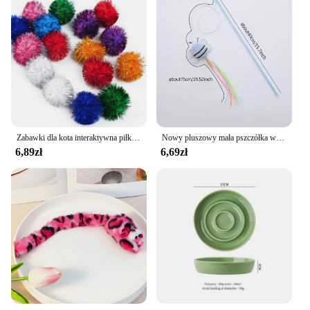
Zabawki dla kota interaktywna piłka zabawka szkoleniowa dla kociak interaktywny pierścień dźwiękowy papierowa gra w piłkę kot akcesoria
Nowy pluszowy mała pszczółka w kształcie kota-dokuczający kij wykwintny kolor frędzli świeży pręt plastikowy
6,89zł
6,69zł