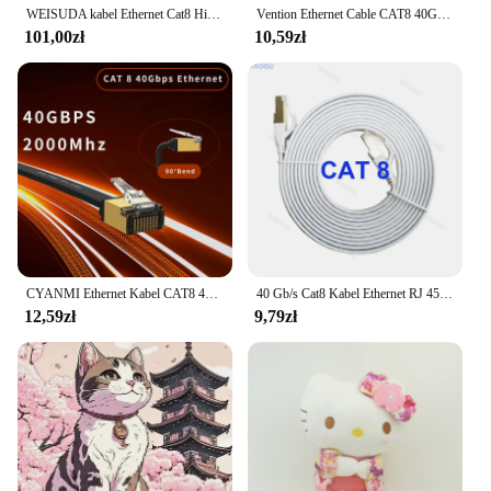
WEISUDA kabel Ethernet Cat8 High Speed RJ45 40gbps 2000MHz przewód sieciowy do laptopa PS5 Modem Router kot 8 Lan Cor
Vention Ethernet Cable CAT8 40Gbps Cotton Braided Network Lan Patch Cord do PC Modem Laptop PS 5/4 Router RJ45 Kabel Ethernet
101,00zł
10,59zł
CYANMI Ethernet Kabel CAT8 40 Gb/s Nylonowy pleciony kabel sieciowy Lan do PC Modem Laptop PS 5 Router RJ45 Płaski kabel Ethernet Cat 8
40 Gb/s Cat8 Kabel Ethernet RJ 45 10 15 20 metrów Cat 8 2000 MHz Szybki kabel sieciowy płaski Internet Biały 8 m 5 m 3 m 2 m 1 m RJ45
12,59zł
9,79zł