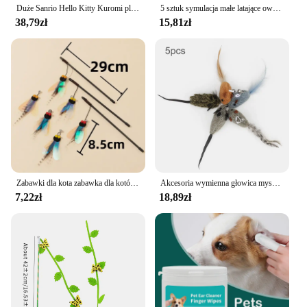
Duże Sanrio Hello Kitty Kuromi pluszowe zabawki miękka poduszka pluszowe lalki dla dzieci prezenty walentynkowe urodzinowe dla dziewczynek
5 sztuk symulacja małe latające owady akcesoria zamienne dla kotów drażaki zabawki kotek zabawki z piórami artykuły dla zwierząt
38,79zł
15,81zł
Zabawki dla kota zabawka dla kotów pióro Teaser kij odporna na ugryzienia motyl kot zabawki interaktywne trwałe koty zabawka z dzwonkiem produkty dla zwierzaka domowego
Akcesoria wymienna głowica myszy do śmieszny kijek dla kota zabawka dzwonek kot pręt Teaser kotek piórko zabawka dla zwierząt
7,22zł
18,89zł