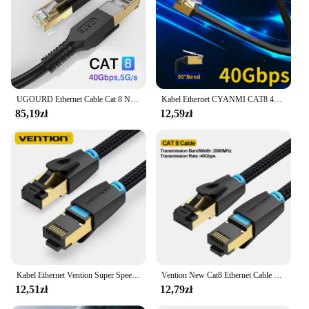
smart TVs and routers. Whether you're setting up a
new network or upgrading an existing one, this
cable is a versatile addition that supports Cat 8
Ethernet standards and is backward compatible with
older standards, ensuring that you can enjoy the
latest technology without compromising on your
existing investments.
UGOURD Ethernet Cable Cat 8 Network Internet Lan RJ45 CAT8 Cable Round Gold Plated 40Gbps 2000MHz for Router Modem Laptop PS 5/4
Kabel Ethernet CYANMI CAT8 40 Gb/s Kabel Ethernet CAT 6 Sieć Lan do PC Modem Laptop PS 5 Router RJ45 Płaski kabel Ethernet Cat 8
85,19zł
12,59zł
Kabel Ethernet Vention Super Speed ​​Cat 8 40 Gb/s Gaming 2000 MHz Podwójna osłona Sieciowy bawełniany przewód do laptopa Router Kabel RJ45
Vention New Cat8 Ethernet Cable 40Gbps Gaming High Speed 2000MHz Double Shield Networking Cotton Wire for PC Modem Router Laptop
12,51zł
12,79zł