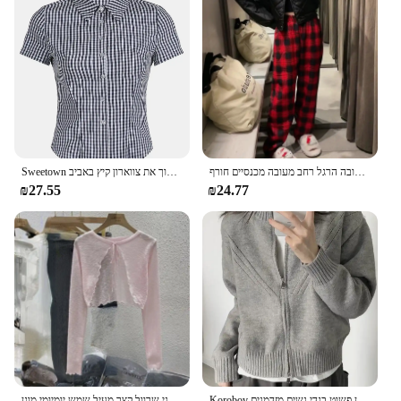
מרופד מעובה הרגל רחב מעובה מכנסיים חורף lambswoolpaid נשים גבוה מותניים מזדמנים ישרים
Sweetown אמריקאי רטרו מזדמן שרוול קצר חולצות משובצת לנשים כפתור למעלה להפוך את צווארון קיץ באביב
₪27.55
₪24.77
Korobov יפנית וינטג 'רך עצלן רוכסן סוודף נשים יתר קרדיגן סתיו יבול עליון פשוט בגדי נשים מזדמנים
קיץ נשים דק קרדיגן תחרה נשים דק קרדיגן תחרה נשים בסגנון קוריאני שרוול קצר מעיל שמש יומיומי מוגן