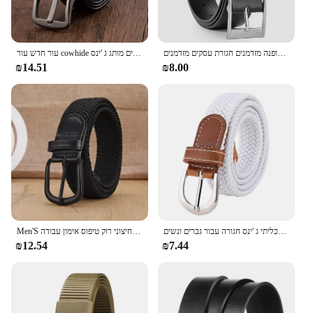
אבזם סיכת גברים מעור חגורה אופנה מזדמנים חגורת עסקים מזדמנים
עור חדש עור cowhide גברים חגורת אופנה סגסוגת מתכת סיכה אבזם יוקרה למבוגרים מותג ג 'ינס
₪14.51
₪8.00
נשים של אלסטי ואלסטי ארוג חגורת באחד תלבושת, מזדמן ותכליתי ג 'ינס חגורה עבור גברים ונשים
Men'S מזדמן ארוג אלסטי חגורת עבור חיצוני רוק טיפוס אימון עבודה Men'S חגורת אופנה נשים חגורת לזווג עם ג 'ינס חגורה
₪12.54
₪7.44