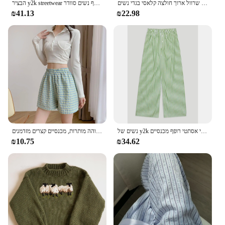
חולצות משובצת נשים מזדמנים לבטל צווארון רטרו חולצת רטרו חולצה משרד אלגנטי ליידי קוריאני סגנון שרוול ארוך חולצה קלאסי בגדי נשים
הבציר y2k streetwear נשים סתיו וחורף נשים סוודר harajuku 2000s s מזדמנים ילדה emo רזה רזה סוודר
₪41.13
₪22.98
נשים של y2k רטרו עתיק מזדמן פסים/מוצק מכנסיים ארוכים כפתור/מוצק ארוך המותניים אלסטי אסתטי רופף מכנסיים
מכנסי ג 'ינג הביתה מכנסיים קצרים נשים נשים גבוהה מותרות, מכנסיים קצרים מזדמנים pajama מכנסי פיג' מה
₪10.75
₪34.62