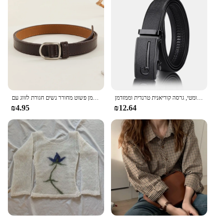
חגורת עור לגברים עם אבזם אוטומטי, גרסה קוריאנית טרנדית וממזדמן
עצלן חגורת מזדמן פשוט מחורר נשים חגורת לזווג עם 'S Men חגורת עור מפוצל חגורת
₪4.95
₪12.64