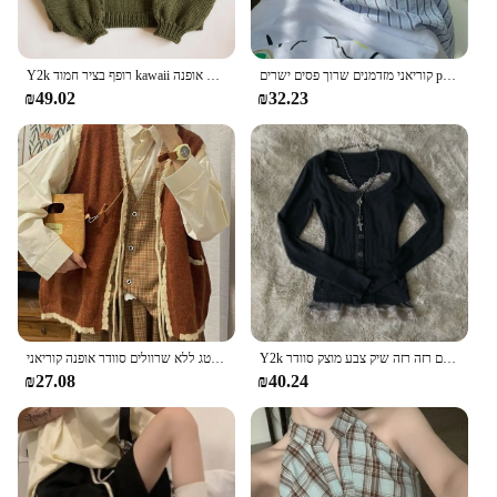
קוריאני מזדמנים שרוך פסים ישרים pant ישר pant y2k נשים חופשי מכנסיים קצרים perpy מתוק ורוד גבוה מותן מכנסיים
Y2k רופף בציר חמוד kawaii אופנה harajuku הסוודר נשים סתיו חורף מזדמנים גבוהה בגדי סוודר emo
₪49.02
₪32.23
Y2k קוריאני אסתטי נשים של סתיו חורף קרדיגן מזדמנים רזה רזה שיק צבע מוצק סוודר harajuku רטרו
אפוד אפוד לנשים 2023 סתיו שיק חורף חדש סוודר וינטג ללא שרוולים סוודר אופנה קוריאני
₪27.08
₪40.24