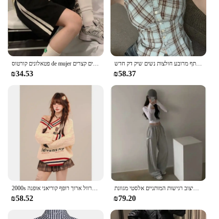
הקיץ הבציר רזה ללא שרוולים שרוולים הצוואר העליון נשים עיצוב רזה מזדמנים את הכתף מרובע חולצות נשים שיק דק חדש
פטאלונים קורטוס de mujer הקיץ מכנסיים קצרים bf עבור נשים אופנה מזדמנים Y2k רחב מכנסיים רגליים רחב pantalones קורטוס דה mujer
₪34.53
₪58.37
נישה קוריאנית עיצוב רגישות המותניים אלסטי מגוונת meling meling מכנסיים מזדמנים רוחב רוחב פס אורך אורך המותניים באמצע המותניים
2000s אמריקאי וינטג סרוגים סוודר נשים פסים מזדמנים שרוול ארוך פסים שרוול ארוך רופף קוריאני אופנה pullover y2k מסיבה רטרו בגדים
₪58.52
₪79.20