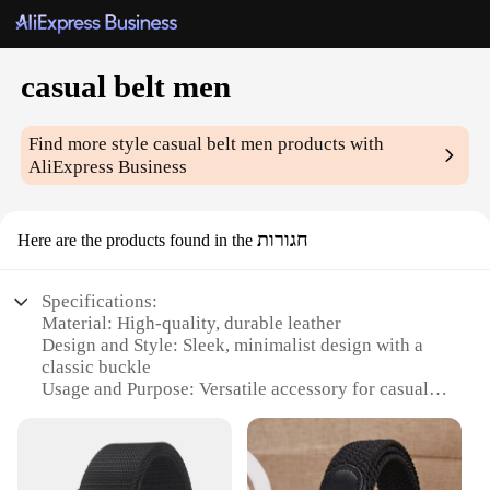
casual belt men
Find more style
casual belt men
products with
AliExpress Business
חגורות
Here are the products found in the
Specifications:
Material: High-quality, durable leather
Design and Style: Sleek, minimalist design with a
classic buckle
Usage and Purpose: Versatile accessory for casual
and semi-formal outfits
Typical Adaptive Scenario: Perfect for everyday
wear or special occasions
Shape or Size or Weight or Quantity: Available in a