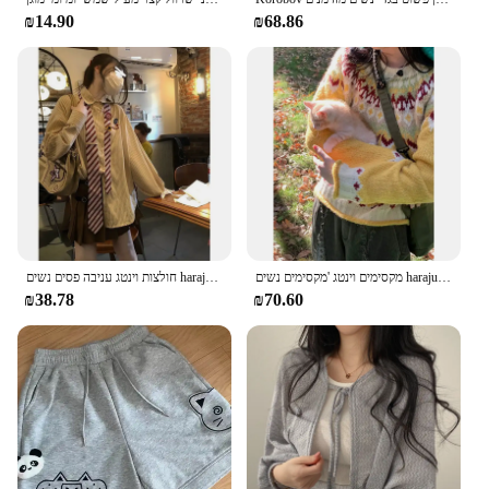
₪14.90
₪68.86
מקסימים וינטג 'מקסימים נשים harajuku patchwork patchwork patchwork patchwork patchwork patchaser patchwork patchwork patchwork patchwork patchwork patchwork patchwork patchwork patchwork patchwork patchwork patchwork patchwork patchwork patchwork patchwork patchustrittwear סרוגים בגדי חורף מזדמנים חדש
חולצות וינטג עניבה פסים נשים harajuku brooch בגודל בינוני שרוול ארוך חולצות השרוול
₪38.78
₪70.60