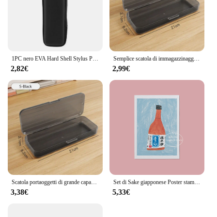
1PC nero EVA Hard Shell Stylus Pen Pencil Case Holder custodia protettiva per il trasporto borsa contenitore per penna penna a sfera Stylu
Semplice scatola di immagazzinaggio di grande capacità astuccio multifunzione in plastica astuccio trasparente regalo
2,82€
2,99€
Scatola portaoggetti di grande capacità astuccio per matite trasparente in plastica di alta qualità multifunzionale per studenti
Set di Sake giapponese Poster stampa su tela pittura riso vino alcol Ginjo cibo bevanda Wall Art Picture Bar cucina Room Decor Gifts
3,38€
5,33€