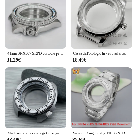
41mm SKX007 SRPD custodie per orologi NH35 Case fit NH35 NH36 7 s26 giappone movimento cornice bicolore inserto per quadrante da 28.5mm cassa dell'orologio da uomo
Cassa dell'orologio in vetro ad arco per cocktail in acciaio inossidabile da 40mm adatta al movimento NH35 NH36 7 s26 7 s36 4 r35 4 r36
31,29€
18,49€
Mod custodie per orologi tartaruga zigrinate lunetta di moda per Seiko 6105 6309 per NH35 NH36 7 s26 parti di riparazione dell'orologio con movimento automatico
Samurai King Orologi NH35 NH36 Set di custodie e cinturini compatibili con NH35 NH36 4R35 7S26 Movimento con cassa posteriore sigillata in vetro zaffiro
43,49€
85,69€