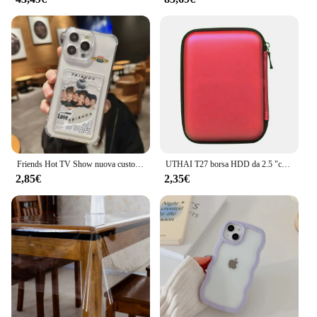
Friends Hot TV Show nuova custodia per carte per iPhone 16 15 14 13 12 11 Mini Pro Max X XR XSMax 7 8 Plus SE20 Cover trasparente Anti-caduta
UTHAI T27 borsa HDD da 2.5 "custodia esterna per disco rigido USB custodia per cavo Usb custodia per PC Laptop Hard Disk Box
2,85€
2,35€