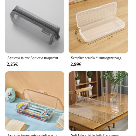
high-quality set for personal use, this cassa orologio
per movimento 7s26 e nh35 is the perfect choice. It
is available for sale at competitive wholesale prices,
making it an attractive option for those looking to
stock up on essential watch repair tools. The set's
versatility and performance make it an
indispensable addition to any toolkit, ensuring that
your watches are always in perfect working order.
Astuccio in rete Astuccio trasparente per penne Astuccio carino semplice estetico Organizzatore Materiale scolastico per ufficio per cancelleria per studenti
Semplice scatola di immagazzinaggio di grande capacità astuccio multifunzione trasparente organizzatore da tavolo in plastica per studenti
2,25€
2,99€
Astuccio trasparente semplice astuccio in plastica a doppia porta con doppia porta aperta scatola portaoggetti cancelleria estuches forniture per ufficio 19186
Soft Glass Tablecloth Transparent PVC Table Cloth Waterproof Oil Proof Kitchen Dining Rectangular Table Cover Matte Clear