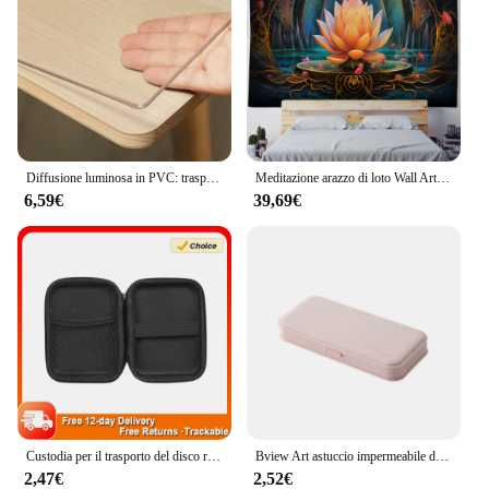
Diffusione luminosa in PVC: trasparente, non colpita dall'acqua, adatta per tutti i giorni
Meditazione arazzo di loto Wall Art, grande arazzo decorazione murale, casa, camera da letto, decorazione del soggiorno
6,59€
39,69€
Custodia per il trasporto del disco rigido da 2.5 pollici antiurto in EVA custodia per il trasporto del disco rigido da 2.5 "materiale di superficie EVA + PU
Bview Art astuccio impermeabile di grande capacità semplice e carino organizzatore di cancelleria forniture per ufficio scolastico regalo per bambini
2,47€
2,52€