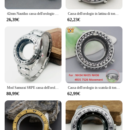
42mm Nautilus cassa dell'orologio giappone NH35 sostituire la cassa adatta NH35 NH36 7 s26 PT5000 movimento installato cinturino dell'orologio in acciaio inossidabile
Cassa dell'orologio in lattina di tonno da 47mm custodia NH35 NH36 adatta per NH34 NH35 NH36 7 s26 movimento Cover posteriore trasparente custodie in vetro cristallo zaffiro
26,39€
62,23€
Mod Samurai SRPE cassa dell'orologio e Set di braccialetti adatti per NH35 NH36 4R 7 s26 movimento cassa dell'orologio in vetro zaffiro e Kit di cinturini
Cassa dell'orologio in scatola di tonno Mod custodia NH35 per NH35 NH36 4 r35 7 s26 custodia trasparente con movimento giapponese custodia da uomo con inserto posteriore
80,99€
62,99€