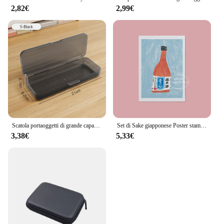
2,82€
2,99€
Scatola portaoggetti di grande capacità astuccio per matite trasparente in plastica di alta qualità multifunzionale per studenti
Set di Sake giapponese Poster stampa su tela pittura riso vino alcol Ginjo cibo bevanda Wall Art Picture Bar cucina Room Decor Gifts
3,38€
5,33€