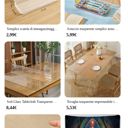
Semplice scatola di immagazzinaggio di grande capacità astuccio multifunzione trasparente organizzatore da tavolo in plastica per studenti
Astuccio trasparente semplice astuccio in plastica a doppia porta con doppia porta aperta scatola portaoggetti cancelleria estuches forniture per ufficio 19186
2,99€
5,99€
Soft Glass Tablecloth Transparent PVC Table Cloth Waterproof Oil Proof Kitchen Dining Rectangular Table Cover Matte Clear
Tovaglia trasparente impermeabile in PE semplice e sottile resistente allo sporco e alla tovaglia decorativa resistente all'olio
8,44€
5,53€