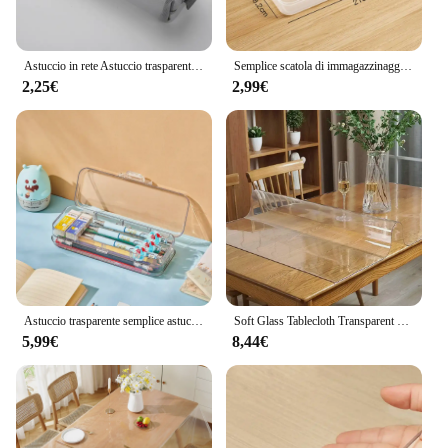
robust design and comprehensive set, this cassa
orologio is the perfect choice for watchmakers and
hobbyists seeking a reliable and stylish upgrade.
Astuccio in rete Astuccio trasparente per penne Astuccio carino semplice estetico Organizzatore Materiale scolastico per ufficio per cancelleria per studenti
Semplice scatola di immagazzinaggio di grande capacità astuccio multifunzione trasparente organizzatore da tavolo in plastica per studenti
2,25€
2,99€
Astuccio trasparente semplice astuccio in plastica a doppia porta con doppia porta aperta scatola portaoggetti cancelleria estuches forniture per ufficio 19186
Soft Glass Tablecloth Transparent PVC Table Cloth Waterproof Oil Proof Kitchen Dining Rectangular Table Cover Matte Clear
5,99€
8,44€