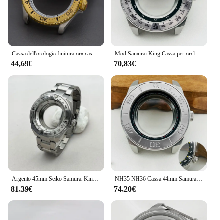
Cassa dell'orologio finitura oro cassa in acciaio inossidabile 316 7 s26 7 s36 4 r35 4 r36 NH35 NH36 parti dell'orologio con movimento automatico giapponese
Mod Samurai King Cassa per orologio NH35 NH36 Custodia adatta per NH34 NH35 NH36 7S26 Movimento automatico Custodie Samurai in vetro zaffiro
44,69€
70,83€
Argento 45mm Seiko Samurai King Series custodie per orologi inserto lunetta con cinturino adatto per NH35 NH36 7 s26 movimento orologio sostituire le parti
NH35 NH36 Cassa 44mm Samurai King Cassa dell'orologio adatta per NH34 NH35 NH36 7S26 Movimento automatico Vetro zaffiro Custodie Samurai
81,39€
74,20€