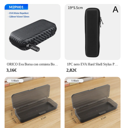
ORICO Eva Borsa con cerniera Borsa protettiva per caricabatterie per telefono cellulare Disco rigido per disco rigido esterno M.2/auricolare/linea dati Custodia HDD nera
1PC nero EVA Hard Shell Stylus Pen Pencil Case Holder custodia protettiva per il trasporto borsa contenitore per penna penna a sfera Stylu
3,16€
2,82€