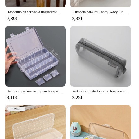
Tappetino da scrivania trasparente protezione da tavolo in plastica impermeabile tovaglia in vinile protezione trasparente per tappetino da scrivania facile da pulire
Custodia paraurti Candy Wavy Lines per iPhone 16 15 11 12 13 14 Pro Max Plus X XR XS Max Cover posteriore rigida trasparente antiurto Funda
7,89€
2,32€
Astuccio per matite di grande capacità forniture artistiche per cartoni animati Storage PP scatola per penne trasparente organizzatore di cancelleria cancelleria creativa
Astuccio in rete Astuccio trasparente per penne Astuccio carino semplice estetico Organizzatore Materiale scolastico per ufficio per cancelleria per studenti
3,10€
2,25€