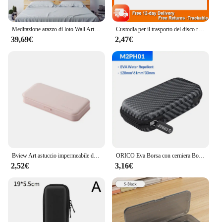
Meditazione arazzo di loto Wall Art, grande arazzo decorazione murale, casa, camera da letto, decorazione del soggiorno
Custodia per il trasporto del disco rigido da 2.5 pollici antiurto in EVA custodia per il trasporto del disco rigido da 2.5 "materiale di superficie EVA + PU
39,69€
2,47€
Bview Art astuccio impermeabile di grande capacità semplice e carino organizzatore di cancelleria forniture per ufficio scolastico regalo per bambini
ORICO Eva Borsa con cerniera Borsa protettiva per caricabatterie per telefono cellulare Disco rigido per disco rigido esterno M.2/auricolare/linea dati Custodia HDD nera
2,52€
3,16€