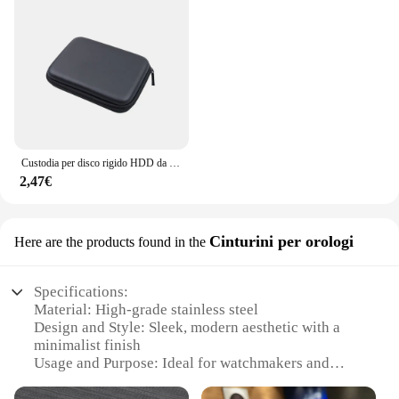
Custodia per disco rigido HDD da 2.5 ''VA Hard Disk Box custodia per disco rigido esterno per Hard Disk Power Bank Cable Heatset
2,47€
Cinturini per orologi
Here are the products found in the
Specifications:
Material: High-grade stainless steel
Design and Style: Sleek, modern aesthetic with a
minimalist finish
Usage and Purpose: Ideal for watchmakers and
hobbyists seeking to upgrade their timepieces
Performance and Property: Durable and reliable,