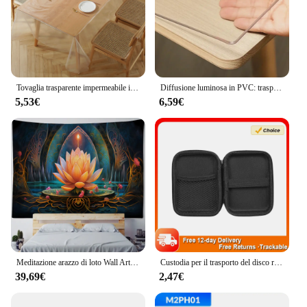
Tovaglia trasparente impermeabile in PE semplice e sottile resistente allo sporco e alla tovaglia decorativa resistente all'olio
Diffusione luminosa in PVC: trasparente, non colpita dall'acqua, adatta per tutti i giorni
5,53€
6,59€
Meditazione arazzo di loto Wall Art, grande arazzo decorazione murale, casa, camera da letto, decorazione del soggiorno
Custodia per il trasporto del disco rigido da 2.5 pollici antiurto in EVA custodia per il trasporto del disco rigido da 2.5 "materiale di superficie EVA + PU
39,69€
2,47€