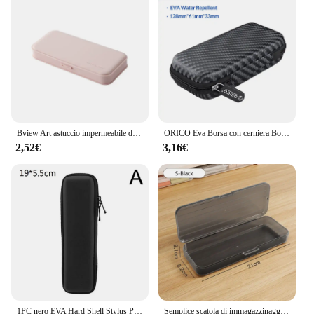
Bview Art astuccio impermeabile di grande capacità semplice e carino organizzatore di cancelleria forniture per ufficio scolastico regalo per bambini
ORICO Eva Borsa con cerniera Borsa protettiva per caricabatterie per telefono cellulare Disco rigido per disco rigido esterno M.2/auricolare/linea dati Custodia HDD nera
2,52€
3,16€
1PC nero EVA Hard Shell Stylus Pen Pencil Case Holder custodia protettiva per il trasporto borsa contenitore per penna penna a sfera Stylu
Semplice scatola di immagazzinaggio di grande capacità astuccio multifunzione in plastica astuccio trasparente regalo