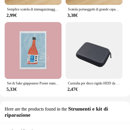
Semplice scatola di immagazzinaggio di grande capacità astuccio multifunzione in plastica astuccio trasparente regalo
Scatola portaoggetti di grande capacità astuccio per matite trasparente in plastica di alta qualità multifunzionale per studenti
2,99€
3,38€
Set di Sake giapponese Poster stampa su tela pittura riso vino alcol Ginjo cibo bevanda Wall Art Picture Bar cucina Room Decor Gifts
Custodia per disco rigido HDD da 2.5 ''VA Hard Disk Box custodia per disco rigido esterno per Hard Disk Power Bank Cable Heatset
5,33€
2,47€
Strumenti e kit di
Here are the products found in the
riparazione