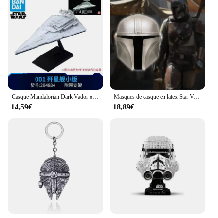
Casque Mandalorian Dark Vador original, série noire, casque électronique haut de gamme, Obiwan Kenobi Cosplay, jouets à collectionner
Masques de casque en latex Star VANMandalorian, cosplay animé, fête d'Halloween
14,59€
18,89€