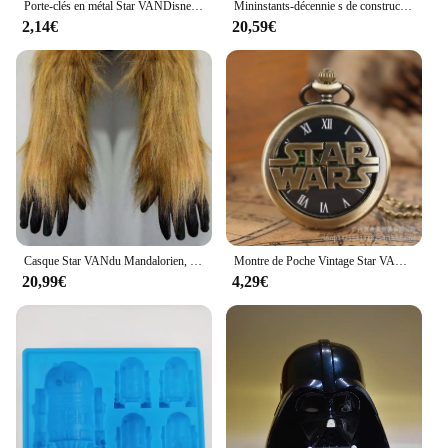
Porte-clés en métal Star VANDisney pour homme, pendentif robot Dark Vador, film cool, bijoux, clé de voiture, Spacvier, BB 8
Mininstants-décennie s de construction de casques de guerre pour enfants, Stormtrooper, Vader, aught, Fighter, Pilot, Modèle, Jouets, Cadeau, 75276, 75304, 75274
2,14€
20,59€
Casque Star VANdu Mandalorien, jouet pour Halloween, cosplay, tête de cimetière, chasseur de primes, masque d'émulsion, cadeau de Noël
Montre de Poche Vintage Star VANpour Homme et Femme, Pendentif à Quartz Anime Mignon, Collier Creux, Mode Chiffre Romain, Horloge, Cadeaux, JOGifts
20,99€
4,29€