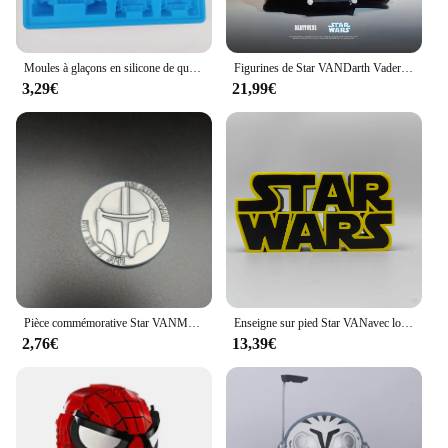
Moules à glaçons en silicone de qualité alimentaire Star VAN, bricolage créatif de dessin animé, outils de boule de cocktail de whisky, fournitures de cuisson de cuisine
Figurines de Star VANDarth Vader, casque de cosplay, tête complète, masque de chasseur mando, jouets pour adultes, cadeaux d'anniversaire
3,29€
21,99€
Pièce commémorative Star VANMandalorian, billet de banque Anime, collection de dessins animés, cartes de jeu de figurines, cadeau d'anniversaire et de Noël pour enfants
Enseigne sur pied Star VANavec logo, police 3D, jouets modèles, décoration haute esthétique, chimplay
2,76€
13,39€