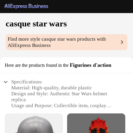
casque star wars
Find more style
casque star wars
products with
AliExpress Business
Figurines d'action
Here are the products found in the
Specifications:
Material: High-quality, durable plastic
Design and Style: Authentic Star Wars helmet
replica
Usage and Purpose: Collectible item, cosplay
accessory, or gift for fans
Type and Category: Star Wars memorabilia
Performance and Property: Lightweight and
comfortable to wear