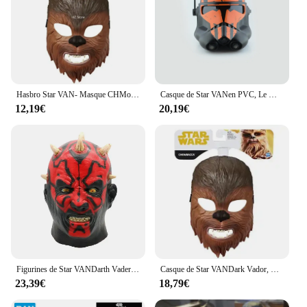
Hasbro Star VAN- Masque CHMoobacca, Costume de Cosplay d'Halloween, Déguisement Roleplay, Casque, Jouets pour Enfants, Cadeau d'Anniversaire et de Noël
Casque de Star VANen PVC, Le Mandalorien, Masque de Chasseur de Bounty, pour Halloween, Cosplay, Cadeau de Noël
12,19€
20,19€
Figurines de Star VANDarth Vader pour adultes et enfants, casque de cosplay Casco, tête complète Mando Bounty Hunter, masque, jouets d'ornement, cadeau
Casque de Star VANDark Vador, Costume de Soldat du Clone Mandalorien, Sith Jet Stormtrooper, Masque Complet en PVC pour Cadeau
23,39€
18,79€