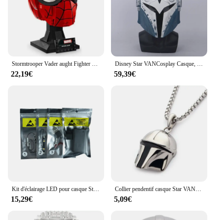
Stormtrooper Vader aught Fighter Pilot importer décennie ks for Kids, Anime Model Toy, Series Collection Bricks, Birthday Gifts
Disney Star VANCosplay Casque, Masque, Mandalorian, Initiation, Katan, Halloween, Femme, Kokor, Costume
22,19€
59,39€
Kit d'éclairage LED pour casque Stormtrooper 75276, ensemble de jouets à monter soi-même (blocs de construction non inclus)
Collier pendentif casque Star VANMandalorian, édition de collection, cadeau d'anniversaire pour enfants
15,29€
5,09€