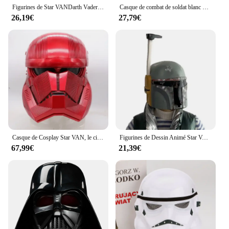
Figurines de Star VANDarth Vader pour adultes et enfants, casque de cosplay Casco, tête complète Mando Bounty Hunter, masque, jouets d'ornement, cadeau
Casque de combat de soldat blanc Star VAN, accessoires de jeu en direct d'Halloween, masque Stormtrooper, le réveil de la force, ornement
26,19€
27,79€
Casque de Cosplay Star VAN, le cimetière du Mandalorien Casco, tête complète, chasseur de primes Mando, masque en PVC, cadeaux d'anniversaire et de nouvel an
Figurines de Dessin Animé Star VAN, Jedi, Darth Vader, Casque de Cosplay Casco, Tête Complète, Mando, Bounty Hunter, Modèle de Masque, Cadeaux d'Anniversaire pour Adulte
67,99€
21,39€