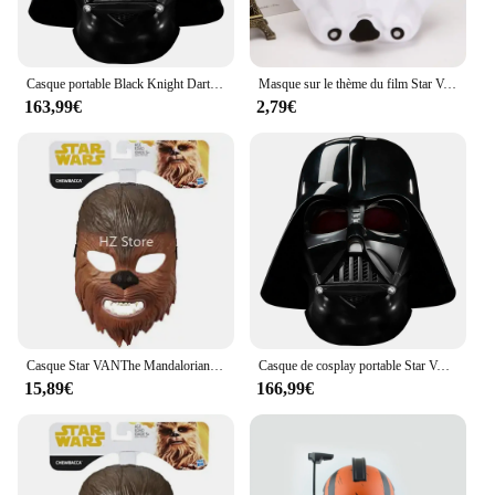
Casque portable Black Knight Darth Vader pour enfants, Star Wasr, Anime Peripharrate, 1:1, F8103 Collection Model Goods, Toy Gift, Original
Masque sur le thème du film Star VAN, masque de soldat noir Kokor blanc, masque de soldat clone, décoration de fête pour enfants, cadeau d'anniversaire
163,99€
2,79€
Casque Star VANThe Mandalorian en PVC dur, Stormtrooper, Boba Fett, soldat Sith, masque Chewbacca, casques Cosplay pour cadeau d'anniversaire
Casque de cosplay portable Star VAN, Knight noir, Dark Vador, modèle de collection F8103, ornements de jouets, marchandises originales, cadeau d'anniversaire, 1:1
15,89€
166,99€