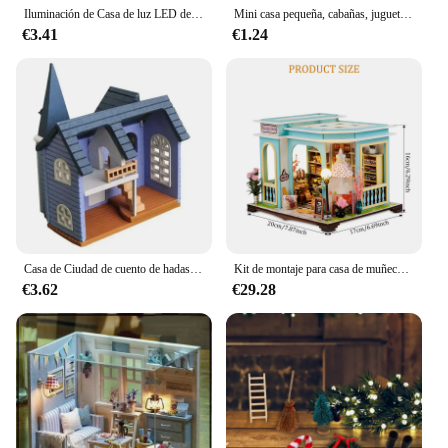
Iluminación de Casa de luz LED de Navidad, casa en miniatura, pueblo de Navidad, muebles de resina, decoración de casa, fiesta de navidad
Mini casa pequeña, cabañas, juguetes de resina Natural, figura artesanal, terrario de musgo, adorno de jardín de hadas, decoración de paisaje, decoración del hogar, 1 Uds.
€3.41
€1.24
Casa de Ciudad de cuento de hadas DIY, Mini muñecas de madera, accesorios en miniatura, artesanía, construcción, ensamblaje, juguete, manualidades, Kits de muebles
Kit de montaje para casa de muñecas en miniatura, decoración de mesa para el hogar, adornos de casa en miniatura de madera con luz LED para sujetalibros, decoración de estantería
€3.62
€29.28