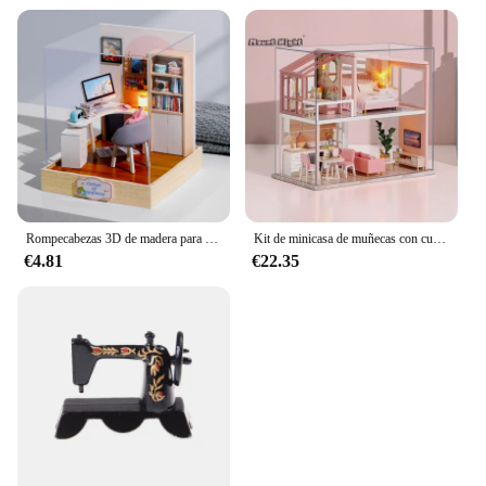
Rompecabezas 3D de madera para niños, juguete en miniatura, casa de muñecas hecha a mano, Kits de construcción, casa de café, regalos
Kit de minicasa de muñecas con cubierta antipolvo, accesorios de madera para casa de muñecas, juguete para niños, regalo de cumpleaños y Navidad
€4.81
€22.35