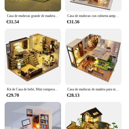
Casa de muñecas grande de madera con muebles, Casa de muñecas hecha a mano, ensamblaje en miniatura, juguetes creativos, regalos de cumpleaños
Casa de muñecas con cubierta antipolvo, miniatura de madera para manualidades, juguetes para niños, regalos de cumpleaños para niñas, diorama, M2132
€31.54
€31.56
Kit de Casa de bebé, Mini rompecabezas 3D hecho a mano, montaje de construcción, dúplex, modelo de apartamento, juguetes, decoración del dormitorio del hogar con muebles
Casa de muñecas de madera para niños, kit de Roombox, muebles en miniatura 3D, juguetes para niños, regalos de cumpleaños y Navidad, M033
€29.70
€28.13