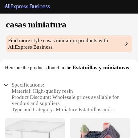
casas miniatura
Find more style
casas miniatura
products with
AliExpress Business
Estatuillas y miniaturas
Here are the products found in the
Specifications:
Material: High-quality resin
Product Discount: Wholesale prices available for
vendors and suppliers
Type and Category: Miniature Estatuillas and
miniaturas sets
Design and Style: Exquisite craftsmanship with
attention to detail
Usage and Purpose: Ideal for collectors, hobbyists,