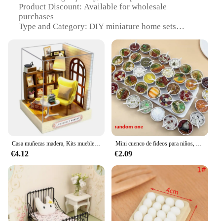
Product Discount: Available for wholesale
purchases
Type and Category: DIY miniature home sets
Design and Style: Realistic, detailed replicas of
various home furnishings
Usage and Purpose: Ideal for DIY enthusiasts,
collectors, and hobbyists
Typical Adaptive Scenario: Suitable for creating
miniature scenes, dioramas, or decorative displays
Shape or Size or Weight or Quantity:
Comprehensive sets catering to diverse needs
Features:
**Unleash Your Creativity with Casas Miniatura**
Casa muñecas madera, Kits muebles en miniatura DIY, minicasa artesanal hecha a mano
Mini cuenco de fideos para niños, accesorios de simulación, casa de muñecas, comida, juguetes de cocina, juego de simulación, comida en miniatura
€4.12
€2.09
Immerse yourself in the world of miniature crafting
with our casas miniatura sets, designed to bring
your DIY projects to life. Each set is meticulously
crafted to capture the essence of real-life home
furnishings, offering an array of options to suit your
creative vision. Whether you're a seasoned
miniaturist or a beginner, these sets are perfect for