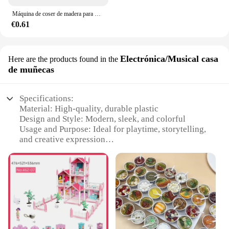
Máquina de coser de madera para Decoración de casa de muñecas, muebles en miniatura, Juguetes
€0.61
Electrónica/Musical casa
Here are the products found in the
de muñecas
Specifications:
Material: High-quality, durable plastic
Design and Style: Modern, sleek, and colorful
Usage and Purpose: Ideal for playtime, storytelling,
and creative expression
Performance and Property: Equipped with
electronic and musical features
Parts and Accessories: Comes with various furniture
sets for a complete dollhouse experience
Applicable People: Suitable for children and
collectors alike
Features: