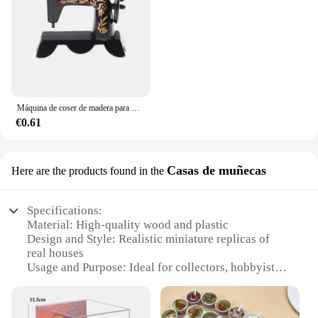
Máquina de coser de madera para Decoración de casa de muñecas, muebles en miniatura, Juguetes
€0.61
Casas de muñecas
Here are the products found in the
Specifications:
Material: High-quality wood and plastic
Design and Style: Realistic miniature replicas of
real houses
Usage and Purpose: Ideal for collectors, hobbyists,
and creative play
Typical Adaptive Scenario: Perfect for dioramas,
tabletop displays, and themed events