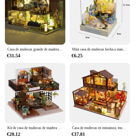
creating a realistic miniature replica of a living
room, kitchen, or bedroom, our sets offer a wide
range of options to bring your vision to life. With
our casas miniatura sets, the possibilities are
endless, and the fun is just beginning.
Casa de muñecas grande de madera con muebles, Casa de muñecas hecha a mano, ensamblaje en miniatura, juguetes creativos, regalos de cumpleaños
Mini casa de muñecas hecha a mano, rompecabezas 3D, ensamblaje mágico, modelo de construcción, juguete, decoración del dormitorio del hogar con muebles, casa de muñecas de madera
€31.54
€6.25
Kit de casa de muñecas de madera para niños, casa de muñecas en miniatura, Kit de muebles con luz Led, juguetes para niños, regalo de cumpleaños
Casa de muñecas en miniatura, muebles de madera para el hogar, Kit de modelos de accesorios, juguete de cumpleaños, regalos creativos
€20.12
€37.81