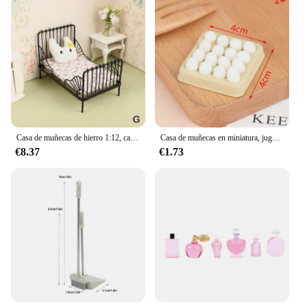
Casa de muñecas de hierro 1:12, cama europea, Mini cuna con colchón, cojín, adornos, muebles en miniatura, decoración de dormitorio, juguete, 1 Juego
Casa de muñecas en miniatura, juguete de simulación de comida, modelo de escena, Mini huevo con bandeja, accesorios de cocina, 1 Juego
€8.37
€1.73