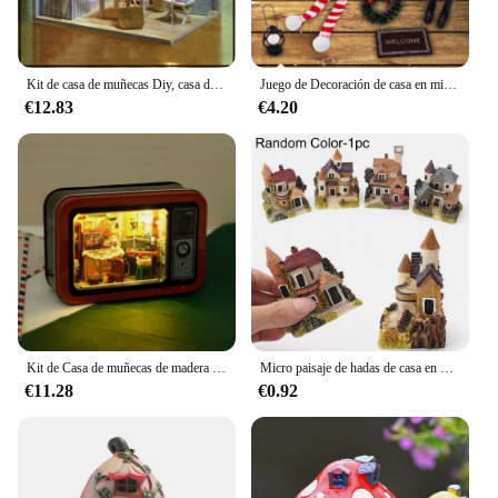
Kit de casa de muñecas Diy, casa de muñecas, muebles en miniatura, Mini Casa, juguete para niños, regalo, casa de muñecas Diy, juguetes de madera para niñas
Juego de Decoración de casa en miniatura de Navidad, adornos de escena en miniatura
€12.83
€4.20
Kit de Casa de muñecas de madera hecha a mano, Casa en miniatura, Radio, Roombox, Villa, Casa de muñecas
Micro paisaje de hadas de casa en miniatura, decoración del hogar, artesanía de resina, paisaje de casa, adorno de decoración
€11.28
€0.92