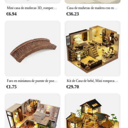
Mini casa de muñecas 3D, rompecabezas de madera, playa, casa pequeña, modelos de construcción de ensamblaje, decoración del dormitorio del hogar con muebles, casa de muñecas
Casa de muñecas de madera con muebles, Kit de Casa de muñecas en miniatura, estilo chino, modelo de villa, juguetes, regalos de cumpleaños
€6.94
€36.23
Faro en miniatura de puente de pozo de agua, artesanía de jardín de hadas de Casa Vintage, adorno artesanal, Mini adorno de jardín Vintage, decoración
Kit de Casa de bebé, Mini rompecabezas 3D hecho a mano, montaje de construcción, dúplex, modelo de apartamento, juguetes, decoración del dormitorio del hogar con muebles
€1.75
€29.70