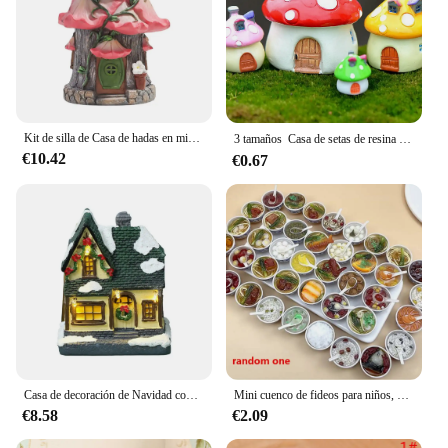
Kit de silla de Casa de hadas en miniatura, silla de jardín de hadas Adorable de resina, Mini cabaña de hadas, decoración de jardín de hadas
3 tamaños  Casa de setas de resina para jardín de hadas, decoración artesanal, Micro Gnomo en miniatura, terrario, casa mediterránea, Castillo, regalo
€10.42
€0.67
Casa de decoración de Navidad con luz LED, adornos de Navidad, Mini Casa de resina pequeña, decoración en miniatura para el hogar, regalos para niños
Mini cuenco de fideos para niños, accesorios de simulación, casa de muñecas, comida, juguetes de cocina, juego de simulación, comida en miniatura
€8.58
€2.09