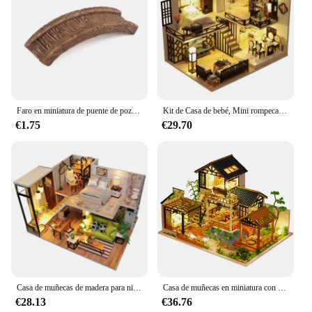
Faro en miniatura de puente de pozo de agua, artesanía de jardín de hadas de Casa Vintage, adorno artesanal, Mini adorno de jardín Vintage, decoración
Kit de Casa de bebé, Mini rompecabezas 3D hecho a mano, montaje de construcción, dúplex, modelo de apartamento, juguetes, decoración del dormitorio del hogar con muebles
€1.75
€29.70
Casa de muñecas de madera para niños, kit de Roombox, muebles en miniatura 3D, juguetes para niños, regalos de cumpleaños y Navidad, M033
Casa de muñecas en miniatura con LED para niños, casa de muñecas grande, decoración de dormitorio, regalos de cumpleaños, Navidad y Año Nuevo, bricolaje
€28.13
€36.76