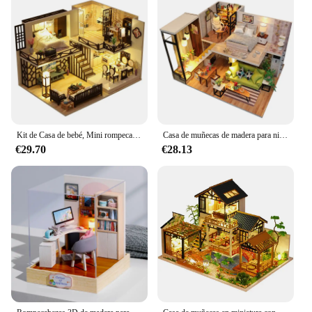
Kit de Casa de bebé, Mini rompecabezas 3D hecho a mano, montaje de construcción, dúplex, modelo de apartamento, juguetes, decoración del dormitorio del hogar con muebles
Casa de muñecas de madera para niños, kit de Roombox, muebles en miniatura 3D, juguetes para niños, regalos de cumpleaños y Navidad, M033
€29.70
€28.13