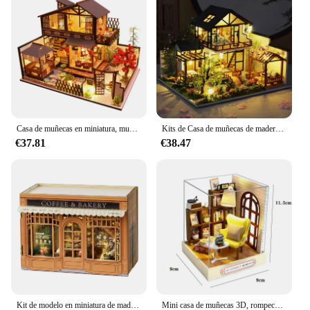
Casa de muñecas en miniatura, muebles de madera para el hogar, Kit de modelos de accesorios, juguete de cumpleaños, regalos creativos
Kits de Casa de muñecas de madera grande con muebles, Casa de muñecas Roombox Diy, Casa de muñecas hecha a mano, ensamblaje en miniatura, juguetes para el hogar, regalos de cumpleaños
€37.81
€38.47
Kit de modelo en miniatura de madera para bricolaje, Mini caja de cafetería, panadería, Casa de muñecas, casas de muñecas, rompecabezas 3D, Casa de muñecas con muebles, regalos para amigos
Mini casa de muñecas 3D, rompecabezas de madera, playa, casa pequeña, modelos de construcción de ensamblaje, decoración del dormitorio del hogar con muebles, casa de muñecas