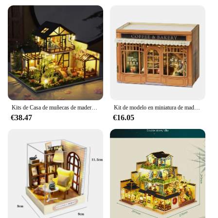
Kits de Casa de muñecas de madera grande con muebles, Casa de muñecas Roombox Diy, Casa de muñecas hecha a mano, ensamblaje en miniatura, juguetes para el hogar, regalos de cumpleaños
Kit de modelo en miniatura de madera para bricolaje, Mini caja de cafetería, panadería, Casa de muñecas, casas de muñecas, rompecabezas 3D, Casa de muñecas con muebles, regalos para amigos
€38.47
€16.05