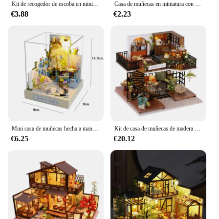
Kit de recogedor de escoba en miniatura para casa de muñecas, herramientas de limpieza para el hogar, juguete de decoración, Micro escena de vida, accesorios de decoración, 1:12
Casa de muñecas en miniatura con Perfume, juguete de decoración de baño y dormitorio, 1 Juego, 1:12
€3.88
€2.23
Mini casa de muñecas hecha a mano, rompecabezas 3D, ensamblaje mágico, modelo de construcción, juguete, decoración del dormitorio del hogar con muebles, casa de muñecas de madera
Kit de casa de muñecas de madera para niños, casa de muñecas en miniatura, Kit de muebles con luz Led, juguetes para niños, regalo de cumpleaños
€6.25
€20.12