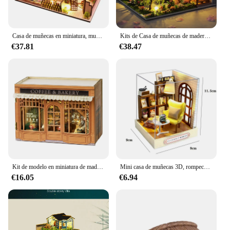
Casa de muñecas en miniatura, muebles de madera para el hogar, Kit de modelos de accesorios, juguete de cumpleaños, regalos creativos
Kits de Casa de muñecas de madera grande con muebles, Casa de muñecas Roombox Diy, Casa de muñecas hecha a mano, ensamblaje en miniatura, juguetes para el hogar, regalos de cumpleaños
€37.81
€38.47
Kit de modelo en miniatura de madera para bricolaje, Mini caja de cafetería, panadería, Casa de muñecas, casas de muñecas, rompecabezas 3D, Casa de muñecas con muebles, regalos para amigos
Mini casa de muñecas 3D, rompecabezas de madera, playa, casa pequeña, modelos de construcción de ensamblaje, decoración del dormitorio del hogar con muebles, casa de muñecas
€16.05
€6.94