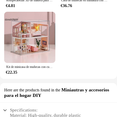
Rompecabezas 3D de madera para niños, juguete en miniatura, casa de muñecas hecha a mano, Kits de construcción, casa de café, regalos
Casa de muñecas en miniatura con LED para niños, casa de muñecas grande, decoración de dormitorio, regalos de cumpleaños, Navidad y Año Nuevo, bricolaje
€4.81
€36.76
Kit de minicasa de muñecas con cubierta antipolvo, accesorios de madera para casa de muñecas, juguete para niños, regalo de cumpleaños y Navidad
€22.35
Miniautras y accesorios
Here are the products found in the
para el hogar DIY
Specifications:
Material: High-quality, durable plastic