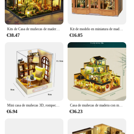
Kits de Casa de muñecas de madera grande con muebles, Casa de muñecas Roombox Diy, Casa de muñecas hecha a mano, ensamblaje en miniatura, juguetes para el hogar, regalos de cumpleaños
Kit de modelo en miniatura de madera para bricolaje, Mini caja de cafetería, panadería, Casa de muñecas, casas de muñecas, rompecabezas 3D, Casa de muñecas con muebles, regalos para amigos
€38.47
€16.05
Mini casa de muñecas 3D, rompecabezas de madera, playa, casa pequeña, modelos de construcción de ensamblaje, decoración del dormitorio del hogar con muebles, casa de muñecas
Casa de muñecas de madera con muebles, Kit de Casa de muñecas en miniatura, estilo chino, modelo de villa, juguetes, regalos de cumpleaños
€6.94
€36.23