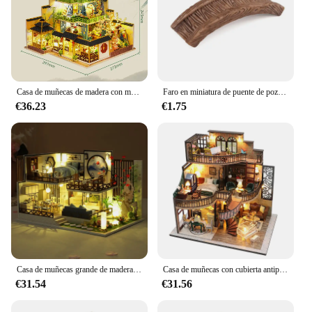
Casa de muñecas de madera con muebles, Kit de Casa de muñecas en miniatura, estilo chino, modelo de villa, juguetes, regalos de cumpleaños
Faro en miniatura de puente de pozo de agua, artesanía de jardín de hadas de Casa Vintage, adorno artesanal, Mini adorno de jardín Vintage, decoración
€36.23
€1.75
Casa de muñecas grande de madera con muebles, Casa de muñecas hecha a mano, ensamblaje en miniatura, juguetes creativos, regalos de cumpleaños
Casa de muñecas con cubierta antipolvo, miniatura de madera para manualidades, juguetes para niños, regalos de cumpleaños para niñas, diorama, M2132
€31.54
€31.56