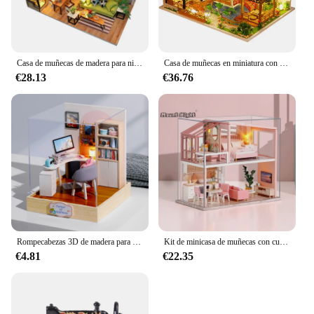
Casa de muñecas de madera para niños, kit de Roombox, muebles en miniatura 3D, juguetes para niños, regalos de cumpleaños y Navidad, M033
Casa de muñecas en miniatura con LED para niños, casa de muñecas grande, decoración de dormitorio, regalos de cumpleaños, Navidad y Año Nuevo, bricolaje
€28.13
€36.76
Rompecabezas 3D de madera para niños, juguete en miniatura, casa de muñecas hecha a mano, Kits de construcción, casa de café, regalos
Kit de minicasa de muñecas con cubierta antipolvo, accesorios de madera para casa de muñecas, juguete para niños, regalo de cumpleaños y Navidad
€4.81
€22.35