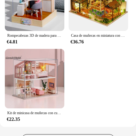
Rompecabezas 3D de madera para niños, juguete en miniatura, casa de muñecas hecha a mano, Kits de construcción, casa de café, regalos
Casa de muñecas en miniatura con LED para niños, casa de muñecas grande, decoración de dormitorio, regalos de cumpleaños, Navidad y Año Nuevo, bricolaje
€4.81
€36.76
Kit de minicasa de muñecas con cubierta antipolvo, accesorios de madera para casa de muñecas, juguete para niños, regalo de cumpleaños y Navidad
€22.35