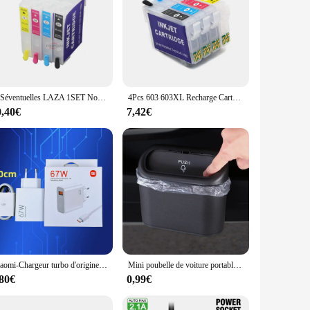
CISéventuelles LAZA 1SET Nouvelle Europe T603XL 603XL Recharge Cartouche D'encre avec coque Puce Compatible pour epson XP-2100 XP-2105 XP-3100 XP-3105
4Pcs 603 603XL Recharge Cartouche D'encre avec coque Puce pour Epson XP-2100 XP-2105 XP-2150 XP-2155
0,40€
7,42€
Xiaomi-Chargeur turbo d'origine, Gan EU, adaptateur SnapUsb, câble de type C pour écouteurs x5 F5 Pro Mi 13 Lite Mix possède 3 2 téléphone, 67W
Mini poubelle de voiture portable avec couvercle, organisation des ordures de véhicule, boîte de rangement des ordures automobile pliante multifonctionnelle
,80€
0,99€