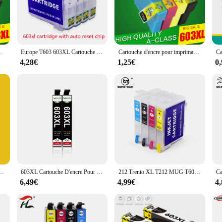
can print more pages without the need for frequent replacements, making them a
ct fit for your Epson printer, ensuring a seamless integration. The sets come w
er, these cartridges are designed to be user-friendly, allowing you to focus on 
rimante Europe Catridges 603 603XL
Europe T603 603XL Cartouche d'encre illable pour Epson XP-4105 XP-2100 XP-2105 XP-3100 XP-3105 XP-4100 WF-2810 WF-2830 WF-2835
Cartouche d'encre pour imprimante, pour EPSON XP4105, XP4100, XP3105, XP3100, XP2105, XP2100, 603 XL, 603XL
4,28€
1,25€
0
ality prints; they are versatile enough to cater to a wide range of printing sce
. Their compatibility with various Epson printer models makes them a popular c
P-2100 XP-2105 XP-3100 XP-3105 XP-4100 XP-4105 WorkForc Imprimante
603XL Cartouche D'encre Pour Epson T603 T603XL T 603 Compatible WorkForce WF-2810DWF WF-2830DWF WF-2835DWF WF-2850DWF Imprimante XL
212 Trento XL T212 MUG T603 603XL cartouche d'encre illable tous les jours sans puce pour Epson XP-4100 XP-4101 XP-4105 XP-4150 XP-4155 Prquinze
6,49€
4,99€
4