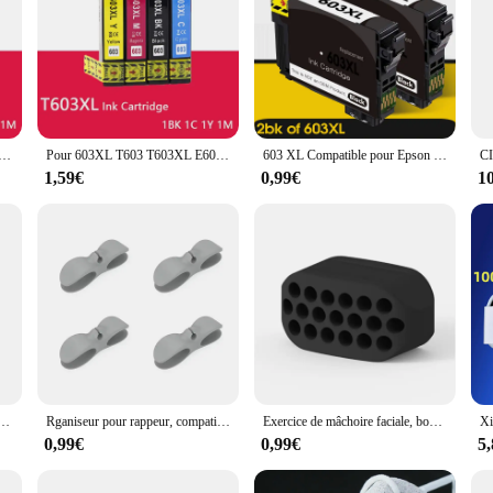
patible 603XL T603 pour imprimante Epson XP, 603, 2100, 2105, 3100, 3105, 4100, 4105, 2810, 2830 XL, E603
Pour 603XL T603 T603XL E603XL 603 XL cartouche d'encre compatible pour Epson XP-2100 XP-2105 XP-3100 XP-3105 XP-4100 XP-4105 WF-2810
603 XL Compatible pour Epson 603XL E603 T603 pour XP-2100 XP-3100 WF-2810 XP-3105 XP-4100 XP-4105 WF-2830 XP-2105 Imprimante
1,59€
0,99€
1
 E603 T603 pour XP-2100 XP-3100 WF-2810 XP-3105 XP-4100 XP-4105 WF-2830 XP-2105 Imprimante
Rganiseur pour rappeur, compatible avec les modèles ichen, achine, ixer, 4 pièces
Exercice de mâchoire faciale, boule de Fitness, entraînement musculaire, réduction du Double menton, réduction du cou, amincissement de la bouche, livraison directe
0,99€
0,99€
5