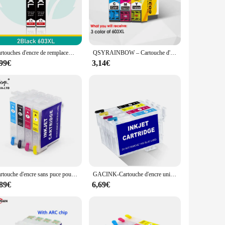
n economical choice for both personal and professional use.
ith all the necessary components, making installation a
your printing tasks without any hassle.
Cartouches d'encre de remplacement pour EPSON 603XL 603 T603XL E-603XL T603 XL pour Epson Expression Home XP-4100 XP-3100 XP-2100 EU VER
QSYRAINBOW – Cartouche d'encre pour Epson, compatible avec T603XL XP-2100 XP-2105 XP-3100 XP-3105 XP-4100 XP-4105 WF-2810 WF-2830
,99€
3,14€
narios. Whether you're printing documents, photos, or
hoice among vendors, suppliers, and individuals who demand
Cartouche d'encre sans puce pour Epson, T603 603XL, WF2850, WF2810, XP3100, XP4100, WF2830, WF2835, XP2100, XP2105, XP3105, XP4105
GACINK-Cartouche d'encre universelle pour tous les jours, sans puce, pour Epson 603 603XL T03A 212 T212 stéroïdes 12XL sans puce
,89€
6,69€