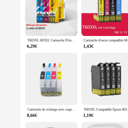
T603XL 603XL Cartouche D'encre Pour Epson 603 XL Compatible XP-2100 XP-2105 3100 3105 4100 XP-4105 WF-2810 WF-2830 Imprimante
Cartouche d'encre com
6,29€
1,43€
Cartouche de recharge avec coque pour Epson, Europe T03A 603 603XL, XP2150, XP2axes, XP3150, XP3axes, XP4150, XP4axes, WF2840, WF2870, WF2845, WF2850
T603XL Compatible Epson 603XL
8,66€
1,19€