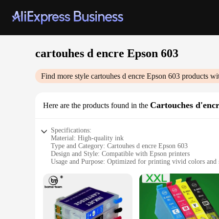
cartouhes d encre Epson 603
Find more style
cartouhes d encre Epson 603
products wi
Cartouches d'enc
Here are the products found in the
Specifications:
Material: High-quality ink
Type and Category: Cartouhes d encre Epson 603
Design and Style: Compatible with Epson printers
Usage and Purpose: Optimized for printing vivid colors and 
Performance and Property: High-yield ink for extended prin
Parts and Accessories: Comes as a set for easy installation
Features:
**Reliable Performance and High-Yield Ink**
The cartouhes d encre Epson 603 are meticulously crafted to 