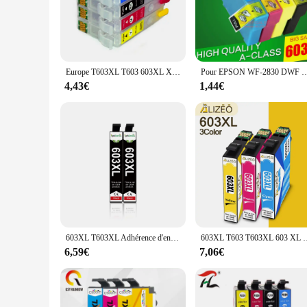
colors and sharp text. The high-yield ink ensures that you 
**Seamless Integration and Easy Installation**
The cartouhes d encre Epson 603 are engineered to be a perfe
breeze. Whether you're a professional print shop or a home us
Europe T603XL T603 603XL XP2100 XP4100 Cartouche d'encre illable pour Epson XP-4105 2100 2105 3100 3105 XP-4100 Prquinze
Pour EPSON WF-2830 DWF WF-2810 DWF 2830 2810 Cartouche D'encre D'imp
**Versatile Usage and Wide Compatibility**
4,43€
1,44€
These cartouhes d encre Epson 603 are not just about high-qu
graphics, these cartridges will deliver exceptional results
consistent, reliable printing performance.
603XL T603XL Adhérence d'encre compatible pour Epson XP-2100 XP-2105 XP-3100 XP-3105 XP-4100 XP-4105 WF-2810 WF-2830
603XL T603 T603XL 603 XL Compatible Cartouche D'encre Pour Epson X
6,59€
7,06€