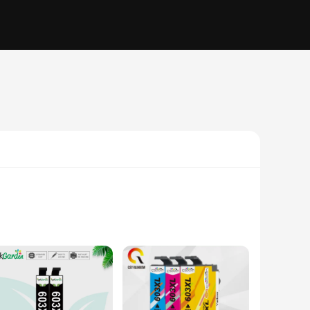
d to deliver consistent, high-quality prints with vibrant