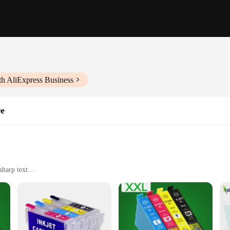
th AliExpress Business
re
sharp text
ting
ensure optimal performance for your Epson printer. These cartridges are designe